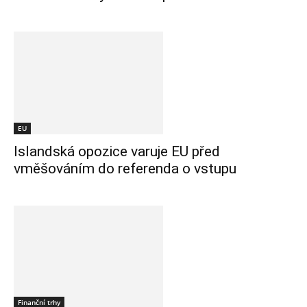
EU
Islandská opozice varuje EU před
vměšováním do referenda o vstupu
Finanční trhy