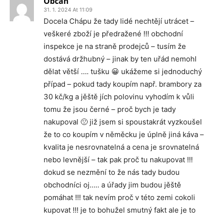
Občan
31. 1. 2024 At 11:09
Docela Chápu že tady lidé nechtějí utrácet –
veškeré zboží je předražené !!! obchodní
inspekce je na straně prodejců – tusím že
dostává držhubný – jinak by ten uřád nemohl
dělat větší …. tušku 😀 ukážeme si jednoduchý
případ – pokud tady koupím např. brambory za
30 kč/kg a jěště jích polovinu vyhodím k vůli
tomu že jsou černé – proč bych je tady
nakupoval 🙁 již jsem si spoustakrát vyzkoušel
že to co koupím v něměcku je úplně jiná káva –
kvalita je nesrovnatelná a cena je srovnatelná
nebo levnější – tak pak proč tu nakupovat !!!
dokud se nezmění to že nás tady budou
obchodníci oj….. a úřady jim budou jěště
pomáhat !!! tak nevím proč v této zemi cokoli
kupovat !!! je to bohužel smutný fakt ale je to