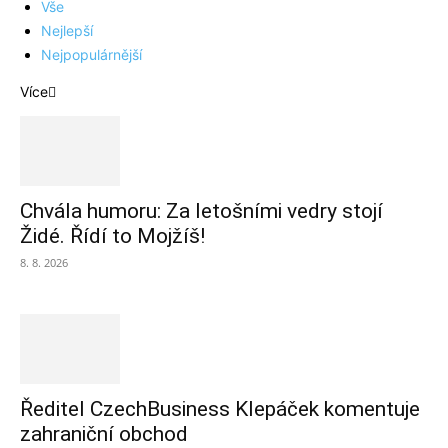
Vše
Nejlepší
Nejpopulárnější
Více
Chvála humoru: Za letošními vedry stojí
Židé. Řídí to Mojžíš!
8. 8. 2026
Ředitel CzechBusiness Klepáček komentuje
zahraniční obchod