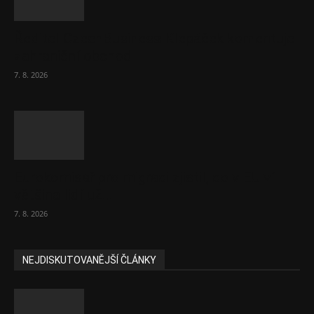
Ředitel CzechBusiness Klepáček komentuje
zahraniční obchod
7. 8. 2026
Eurokomisař pro migraci zjistil, co v EU ví
většina lidí už...
7. 8. 2026
NEJDISKUTOVANĚJŠÍ ČLÁNKY