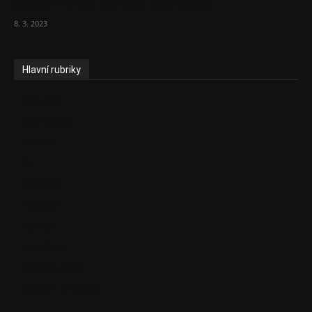
střední třídy. Bohaté nechá být
8. 3. 2023
Hlavní rubriky
Aktuality
Ekonomika
Politika
EU
Podcasty
Finance
Byznys
Investice
Ke kávě a čaji
Adman´s Choice