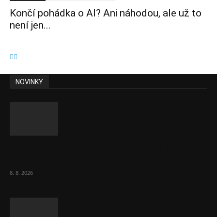
Končí pohádka o AI? Ani náhodou, ale už to
není jen...
NOVINKY
Chvála humoru: Za letošními vedry stojí
Židé. Řídí to Mojžíš!
8. 8. 2026