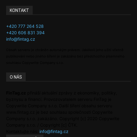
KONTAKT
+420 777 264 528
+420 606 831 394
info@fintag.cz
Obsah serveru je chráněn autorským právem. Jakékoli jeho užití včetně
publikování nebo jiného šíření je zakázáno bez předchozího písemného
souhlasu Copywrite Company s.r.o.
O NÁS
FinTag.cz
přináší aktuální zprávy z ekonomiky, politiky,
byznysu a financí. Provozovatelem serveru FinTag je
Copywrite Company s.r.o. Další šíření obsahu serveru
www.fintag.cz je bez souhlasu společnosti Copywrite
Company s.r.o. zakázáno. Copyright [c] 2020 Copywrite
Company s.r.o. / Copyright [c] ČTK.
Kontaktujte nás:
info@fintag.cz