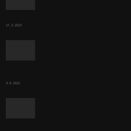
Komentář: Hanba Vám, prezidente Pavle…
21. 3. 2023
Za místenkové peklo ve vlacích mohou
cestující, tvrdí ČD
4. 8. 2022
Vláda zvažuje vyšší zdanění chudých a