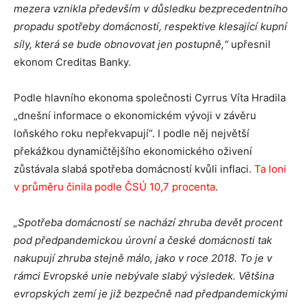
mezera vznikla především v důsledku bezprecedentního
propadu spotřeby domácností, respektive klesající kupní
síly, která se bude obnovovat jen postupně,“
upřesnil
ekonom Creditas Banky.
Podle hlavního ekonoma společnosti Cyrrus Víta Hradila
„dnešní informace o ekonomickém vývoji v závěru
loňského roku nepřekvapují“. I podle něj největší
překážkou dynamičtějšího ekonomického oživení
zůstávala slabá spotřeba domácností kvůli inflaci.
Ta loni
v průměru činila podle ČSÚ 10,7 procenta
.
„Spotřeba domácností se nachází zhruba devět procent
pod předpandemickou úrovní a české domácnosti tak
nakupují zhruba stejně málo, jako v roce 2018. To je v
rámci Evropské unie nebývale slabý výsledek. Většina
evropských zemí je již bezpečně nad předpandemickými