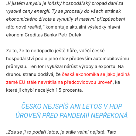
„V jistém smyslu je loňský hospodářský propad daní za
vysoké ceny energií. Ty se propsaly do všech stránek
ekonomického života a vynutily si masivní přizpůsobení
této nové realitě,“
komentuje aktuální výsledky hlavní
ekonom Creditas Banky Petr Dufek.
Za to, že to nedopadlo ještě hůře, vděčí české
hospodářství podle jeho slov především automobilovému
průmyslu. Ten loni vykázal nárůst výroby a exportu. Na
druhou stranu dodává, že
česká ekonomika se jako jediná
země EU stále nevrátila na předcovidovou úroveň
, ke
které ji chybí necelých 1,5 procenta.
ČESKO NEJSPÍŠ ANI LETOS V HDP
ÚROVEŇ PŘED PANDEMIÍ NEPŘEKONÁ
„Zda se jí to podaří letos, je stále velmi nejisté. Tato