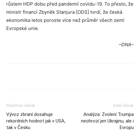
růstem HDP dobu před pandemií covidu-19. To přesto, že
ministr financí Zbyněk Stanjura [ODS] tvrdí, že česká
ekonomika letos poroste více než průměr všech zemí
Evropské unie.
–DNA–
Předchozí článek
Další článek
Vývoz zbraní dosahuje
Analýza: Zvolení Trumpa
rekordních hodnot jak v USA,
neohrozí jen Ukrajinu, ale i
tak v Česku
Evropu