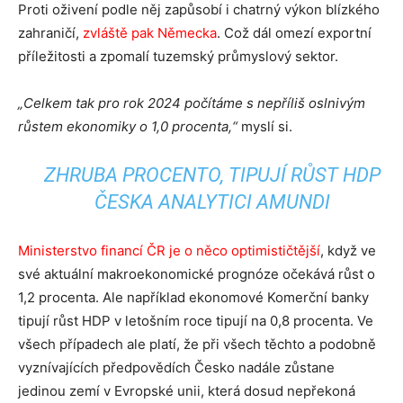
Proti oživení podle něj zapůsobí i chatrný výkon blízkého
zahraničí,
zvláště pak Německa
. Což dál omezí exportní
příležitosti a zpomalí tuzemský průmyslový sektor.
„Celkem tak pro rok 2024 počítáme s nepříliš oslnivým
růstem ekonomiky o 1,0 procenta,“
myslí si.
ZHRUBA PROCENTO, TIPUJÍ RŮST HDP
ČESKA ANALYTICI AMUNDI
Ministerstvo financí ČR je o něco optimističtější
, když ve
své aktuální makroekonomické prognóze očekává růst o
1,2 procenta. Ale například ekonomové Komerční banky
tipují růst HDP v letošním roce tipují na 0,8 procenta. Ve
všech případech ale platí, že při všech těchto a podobně
vyznívajících předpovědích Česko nadále zůstane
jedinou zemí v Evropské unii, která dosud nepřekoná