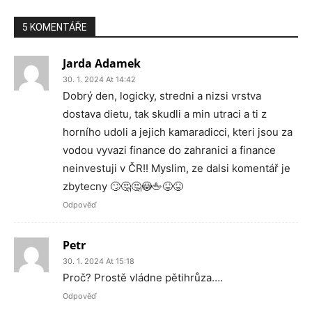
5 KOMENTÁŘE
Jarda Adamek
30. 1. 2024 At 14:42
Dobrý den, logicky, stredni a nizsi vrstva
dostava dietu, tak skudli a min utraci a ti z
horního udoli a jejich kamaradicci, kteri jsou za
vodou vyvazi finance do zahranici a finance
neinvestuji v ČR!! Myslim, ze dalsi komentář je
zbytecny 🙄🤔🤔😳🖕😝😝
Odpověď
Petr
30. 1. 2024 At 15:18
Proč? Prostě vládne pětihrůza….
Odpověď