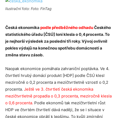
Ilustrační foto: Foto: FinTag
Česká ekonomika
podle předběžného odhadu
Českého
statistického úřadu [ČSÚ] loni klesla o 0,4 procenta. To
je nejhorší výsledek za poslední tři roky. Vývoj ovlivnil
pokles výdajů na konečnou spotřebu domácností a
změna stavu zásob.
Naopak ekonomice pomáhala zahraniční poptávka. Ve 4.
čtvrtletí hrubý domácí produkt [HDP] podle ČSÚ klesl
meziročně o 0,2 procenta a mezičtvrtletně vzrostl o 0,2
procenta.
Ještě ve 3. čtvrtletí česká ekonomika
mezičtvrtletně propadla o 0,3 procenta, meziročně klesla
o 0,6 procenta.
Podle ekonomů tak mezičtvrtletní růst
HDP ve čtvrtém čtvrtletí dává naději, že se i situace v
české ekonomice obrátí k lepšímu. To kvůli zmírnění