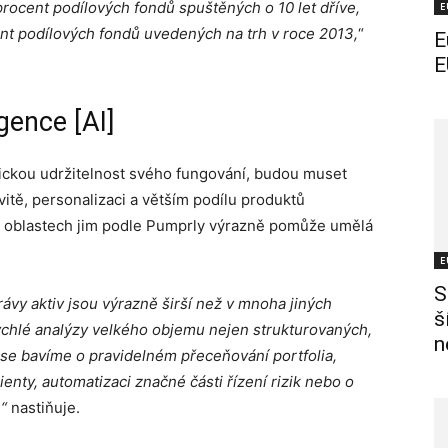
procent podílových fondů spuštěných o 10 let dříve,
E
nt podílových fondů uvedených na trh v roce 2013,
“
E
E
gence [AI]
mickou udržitelnost svého fungování, budou muset
itě, personalizaci a větším podílu produktů
to oblastech jim podle Pumprly výrazně pomůže umělá
E
S
právy aktiv jsou výrazně širší než v mnoha jiných
š
rychlé analýzy velkého objemu nejen strukturovaných,
n
 se bavíme o pravidelném přeceňování portfolia,
lienty, automatizaci značné části řízení rizik nebo o
,“
nastiňuje.