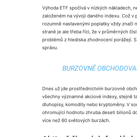
Výhoda ETF spočívá v nízkých nákladech, n
založeném na vývoji daného indexu. Což v p
rozumně nastavenými poplatky vždy značí n
straně je ale třeba říci, že v průměrných č
problémů z hlediska zhodnocení porážejí. Sv
správu.
BURZOVNĚ OBCHODOVANÉ
Dnes už jde prostřednictvím burzovně obch
všechny významné akciové indexy, stejně t
dluhopisy, komodity nebo kryptoměny. V s
ohromující hodnotu zhruba deseti bilionů dol
více než 60 světových burzách.