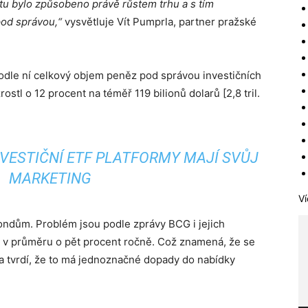
tu bylo způsobeno právě růstem trhu a s tím
od správou,“
vysvětluje Vít Pumprla, partner pražské
odle ní celkový objem peněz pod správou investičních
ostl o 12 procent na téměř 119 bilionů dolarů [2,8 tril.
NVESTIČNÍ ETF PLATFORMY MAJÍ SVŮJ
MARKETING
Ví
ondům. Problém jsou podle zprávy BCG i jejich
jí v průměru o pět procent ročně. Což znamená, že se
a tvrdí, že to má jednoznačné dopady do nabídky