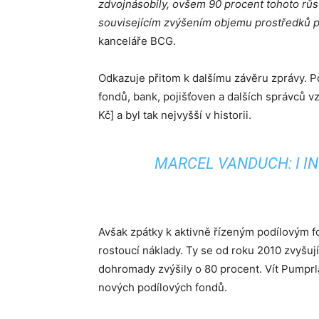
zdvojnásobily, ovšem 90 procent tohoto růs
souvisejícím zvýšením objemu prostředků p
kanceláře BCG.
Odkazuje přitom k dalšímu závěru zprávy. P
fondů, bank, pojišťoven a dalších správců vzr
Kč] a byl tak nejvyšší v historii.
MARCEL VANDUCH: I I
Avšak zpátky k aktivně řízeným podílovým f
rostoucí náklady. Ty se od roku 2010 zvyšu
dohromady zvýšily o 80 procent. Vít Pumprl
nových podílových fondů.