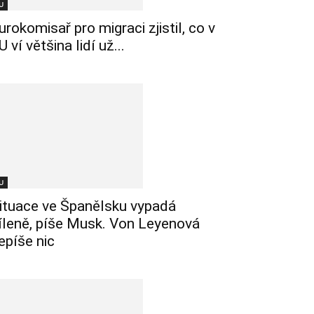
U
urokomisař pro migraci zjistil, co v
U ví většina lidí už...
U
ituace ve Španělsku vypadá
íleně, píše Musk. Von Leyenová
epíše nic