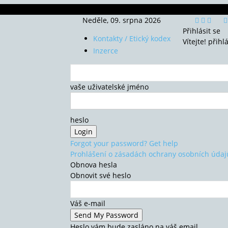
Neděle, 09. srpna 2026
Přihlásit se
Kontakty / Etický kodex
Vítejte! přihl
Inzerce
vaše uživatelské jméno
heslo
Forgot your password? Get help
Prohlášení o zásadách ochrany osobních údaj
Obnova hesla
Obnovit své heslo
Váš e-mail
Heslo vám bude zasláno na váš email