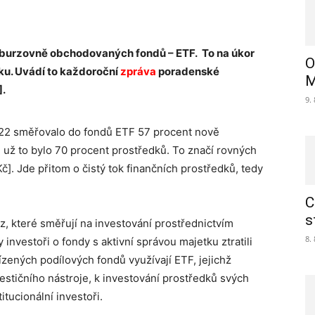
e burzovně obchodovaných fondů – ETF. To na úkor
O
ku. Uvádí to každoroční
zpráva
poradenské
M
].
9.
2022 směřovalo do fondů ETF 57 procent nově
 už to bylo 70 procent prostředků. To značí rovných
Kč]. Jde přitom o čistý tok finančních prostředků, tedy
C
s
ěz, které směřují na investování prostřednictvím
8.
investoři o fondy s aktivní správou majetku ztratili
řízených podílových fondů využívají ETF, jejichž
stičního nástroje, k investování prostředků svých
titucionální investoři.