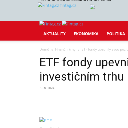
fintag.cz
AKTUALITY
EKONOMIKA
POLITIKA
Domů
Finanční trhy
ETF fondy upevnily svou pozic
ETF fondy upevni
investičním trhu
9. 8. 2024
Sdílet