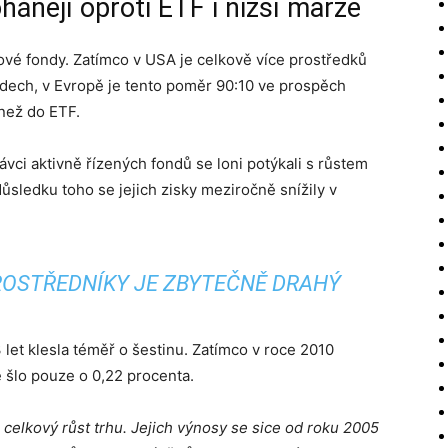
hánějí oproti ETF i nižší marže
lové fondy. Zatímco v USA je celkově více prostředků
dech, v Evropě je tento poměr 90:10 ve prospěch
 než do ETF.
ávci aktivně řízených fondů se loni potýkali s růstem
ůsledku toho se jejich zisky meziročně snížily v
ROSTŘEDNÍKY JE ZBYTEČNĚ DRAHÝ
et klesla téměř o šestinu. Zatímco v roce 2010
 šlo pouze o 0,22 procenta.
 celkový růst trhu. Jejich výnosy se sice od roku 2005