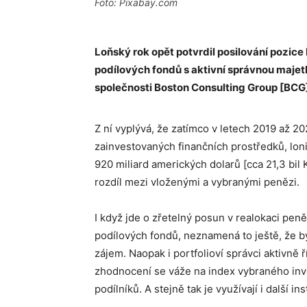
Foto: Pixabay.com
Loňský rok opět potvrdil posilování pozic
podílových fondů s aktivní správnou majet
společnosti Boston Consulting Group [BCG
Z ní vyplývá, že zatímco v letech 2019 až 
zainvestovaných finančních prostředků, loni
920 miliard amerických dolarů [cca 21,3 bil 
rozdíl mezi vloženými a vybranými penězi.
I když jde o zřetelný posun v realokaci pen
podílových fondů, neznamená to ještě, že by 
zájem. Naopak i portfolioví správci aktivně 
zhodnocení se váže na index vybraného inve
podílníků. A stejně tak je využívají i další ins