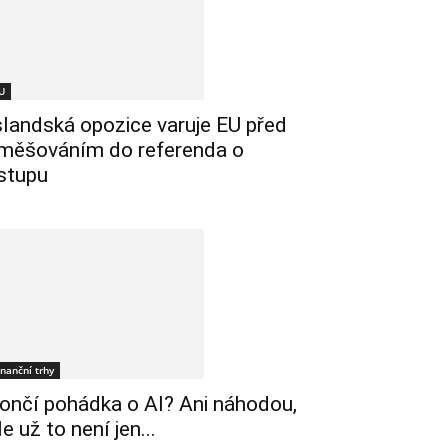
U
slandská opozice varuje EU před
měšováním do referenda o
stupu
inanční trhy
ončí pohádka o AI? Ani náhodou,
le už to není jen...