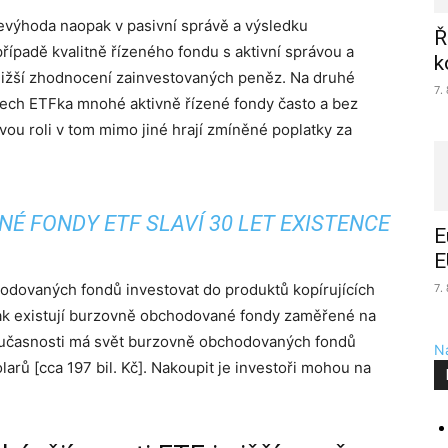
evýhoda naopak v pasivní správě a výsledku
Ř
řípadě kvalitně řízeného fondu s aktivní správou a
k
ižší zhodnocení zainvestovaných peněz. Na druhé
7.
íslech ETFka mnohé aktivně řízené fondy často a bez
ou roli v tom mimo jiné hrají zmíněné poplatky za
 FONDY ETF SLAVÍ 30 LET EXISTENCE
E
E
odovaných fondů investovat do produktů kopírujících
7.
ak existují burzovně obchodované fondy zaměřené na
oučasnosti má svět burzovně obchodovaných fondů
Na
arů [cca 197 bil. Kč]. Nakoupit je investoři mohou na