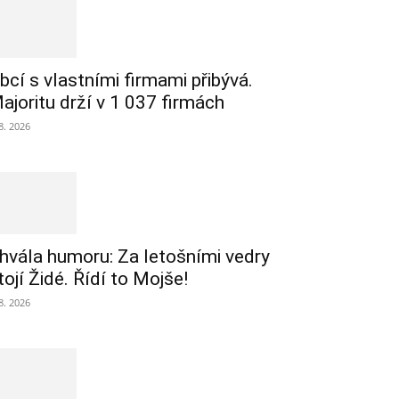
bcí s vlastními firmami přibývá.
ajoritu drží v 1 037 firmách
 8. 2026
hvála humoru: Za letošními vedry
tojí Židé. Řídí to Mojše!
 8. 2026