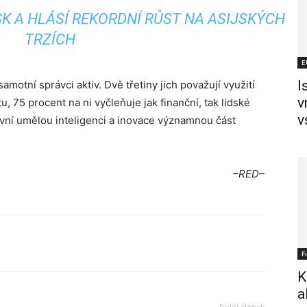
SK A HLÁSÍ REKORDNÍ RŮST NA ASIJSKÝCH
TRZÍCH
E
I
motní správci aktiv. Dvě třetiny jich považují využití
v
tu, 75 procent na ni vyčleňuje jak finanční, tak lidské
v
ivní umělou inteligenci a inovace významnou část
–RED–
F
K
a