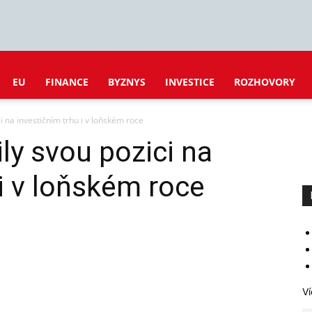
EU
FINANCE
BYZNYS
INVESTICE
ROZHOVORY
i na investičním trhu i v loňském roce
ly svou pozici na
 i v loňském roce
Ví