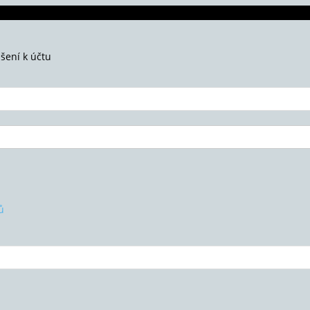
ášení k účtu
ů