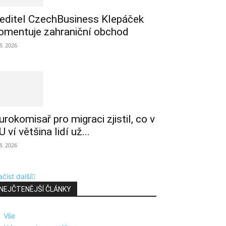
editel CzechBusiness Klepáček
omentuje zahraniční obchod
 8. 2026
urokomisař pro migraci zjistil, co v
U ví většina lidí už...
 8. 2026
číst další
NEJČTENĚJŠÍ ČLÁNKY
Vše