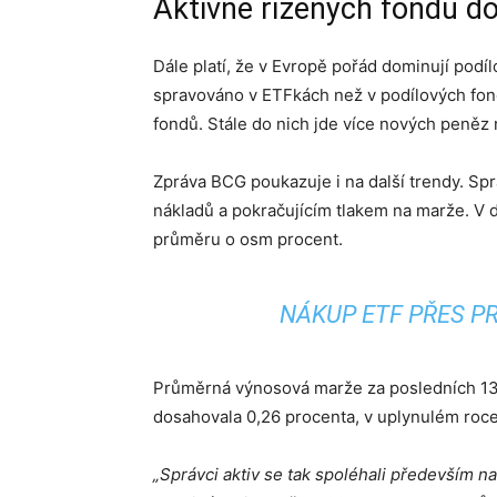
Aktivně řízených fondů do
Dále platí, že v Evropě pořád dominují podí
spravováno v ETFkách než v podílových fon
fondů. Stále do nich jde více nových peněz
Zpráva BCG poukazuje i na další trendy. Spr
nákladů a pokračujícím tlakem na marže. V d
průměru o osm procent.
NÁKUP ETF PŘES P
Průměrná výnosová marže za posledních 13 l
dosahovala 0,26 procenta, v uplynulém roce
„Správci aktiv se tak spoléhali především na