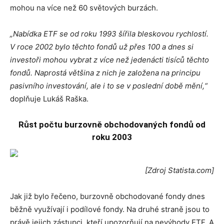
mohou na více než 60 světových burzách.
„Nabídka ETF se od roku 1993 šířila bleskovou rychlostí.
V roce 2002 bylo těchto fondů už přes 100 a dnes si
investoři mohou vybrat z více než jedenácti tisíců těchto
fondů. Naprostá většina z nich je založena na principu
pasivního investování, ale i to se v poslední době mění,“
doplňuje Lukáš Raška.
Růst počtu burzovně obchodovaných fondů od
roku 2003
[Zdroj Statista.com]
Jak již bylo řečeno, burzovně obchodované fondy dnes
běžně využívají i podílové fondy. Na druhé straně jsou to
právě jejich zástupci, kteří upozorňují na nevýhody ETF. A