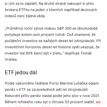
a i jim za to zaplatit. Na druhé straně nakoupit si přes
brokera ETFko na jeden z hlavních například akciových
indexů není žádná věda.
„Průměrný roční výnos indexu S&P 500 se dlouhodobě
pohybuje kolem osm procent ročně. Což znamená, že
počáteční investice se každých deset let zdvojnásobí. Při
investičním horizontu deset let historie opět ukazuje, že
investor má 90% šanci být v zisku,“
doplňuje Tomáš
Vranka.
ETF jedou dál
Podle výkonného ředitele Portu Martina Luňáčka objem
peněz v ETF se za posledních pět let ztrojnásobil.
Rekordní příliv peněz nastal podle jeho slov v roce 2021.
Během loňského roku byl o zhruba 30 procent slabší,
ale