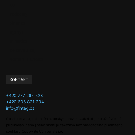
EU
Podcasty
Finance
Byznys
Investice
Ke kávě a čaji
Adman´s Choice
KONTAKT
+420 777 264 528
+420 606 831 394
info@fintag.cz
Obsah serveru je chráněn autorským právem. Jakékoli jeho užití včetně
publikování nebo jiného šíření je zakázáno bez předchozího písemného
souhlasu Copywrite Company s.r.o.