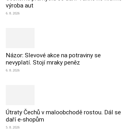
výroba aut
6. 8. 2026
Názor: Slevové akce na potraviny se
nevyplatí. Stojí mraky peněz
6. 8. 2026
Útraty Čechů v maloobchodě rostou. Dál se
daří e-shopům
5. 8. 2026