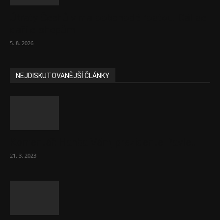
Útraty Čechů v maloobchodě rostou. Dál se
daří e-shopům
5. 8. 2026
NEJDISKUTOVANĚJŠÍ ČLÁNKY
Komentář: Hanba Vám, prezidente Pavle…
21. 3. 2023