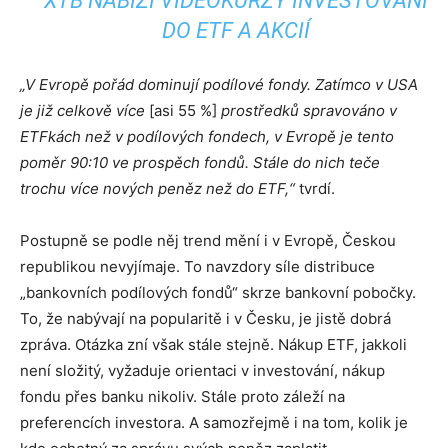
XTB NABÍZÍ VIDEOKURZY INVESTOVÁNÍ
DO ETF A AKCIÍ
„V Evropě pořád dominují podílové fondy. Zatímco v USA
je již celkově více
[asi 55 %]
prostředků spravováno v
ETFkách než v podílových fondech, v Evropě je tento
poměr 90:10 ve prospěch fondů. Stále do nich teče
trochu více nových peněz než do ETF,“
tvrdí.
Postupně se podle něj trend mění i v Evropě, Českou
republikou nevyjímaje. To navzdory síle distribuce
„bankovních podílových fondů“ skrze bankovní pobočky.
To, že nabývají na popularitě i v Česku, je jistě dobrá
zpráva. Otázka zní však stále stejně. Nákup ETF, jakkoli
není složitý, vyžaduje orientaci v investování, nákup
fondu přes banku nikoliv. Stále proto záleží na
preferencích investora. A samozřejmě i na tom, kolik je