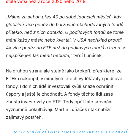
stále větší než v roce 2020 nebo 2019
.
„Máme za sebou přes 40 po sobě jdoucích měsíců, kdy
globálně více peněz do burzovně obchodovaných fondů
přiteklo, než z nich odteklo. U podílových fondů se tohle
mění každý měsíc nebo kvartál. V USA například proudí
4x více peněz do ETF než do podílových fondů a trend se
nejspíše jen tak měnit nebude,“
tvrdí Luňáček.
Na druhou stranu ale stejně jako brokeři, přes které lze
ETFka nakoupit, v minulých letech vydělávaly i podílové
fondy. I do nich lidé investovali kvůli snaze ochránit
úspory a ještě je zhodnotit. A fondy těchto lidí zase
zhusta investovaly do ETF. Tedy opět tato srovnání
významně pokulhávají. Martin Luňáček i tak nabízí
zajímavý postřeh.