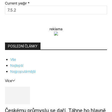
Current ye@r
*
reklama
POSLEDNÍ ČLÁNKY
Vše
Nejlepší
Nejpopulárnější
Více
Českému průmyslu se daří. Táhne ho hlavně