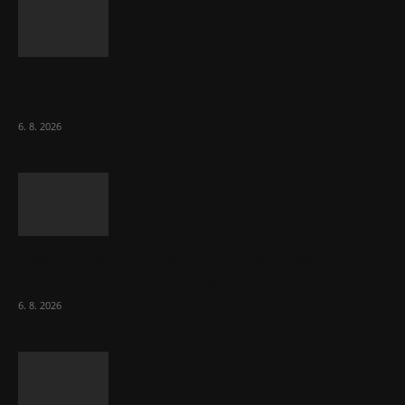
Českému průmyslu se daří. Táhne ho hlavně
výroba aut
6. 8. 2026
Názor: Slevové akce na potraviny se
nevyplatí. Stojí mraky peněz
6. 8. 2026