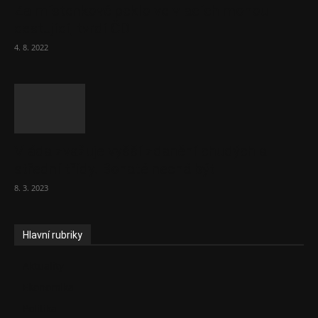
Za místenkové peklo ve vlacích mohou
cestující, tvrdí ČD
4. 8. 2022
Vláda zvažuje vyšší zdanění chudých a
střední třídy. Bohaté nechá být
8. 3. 2023
Hlavní rubriky
Aktuality
Ekonomika
Politika