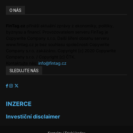
O NÁS
FinTag.cz
přináší aktuální zprávy z ekonomiky, politiky,
byznysu a financí. Provozovatelem serveru FinTag je
Copywrite Company s.r.o. Další šíření obsahu serveru
www.fintag.cz je bez souhlasu společnosti Copywrite
Company s.r.o. zakázáno. Copyright [c] 2020 Copywrite
Company s.r.o. / Copyright [c] ČTK.
Kontaktujte nás:
info@fintag.cz
SLEDUJTE NÁS
INZERCE
Investiční disclaimer
Kontakty / Etický kodex