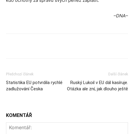
kdo ochotný za správu svých peněz zaplatit.
–DNA–
Předchozí článek
Další článek
Statistika EU potvrdila rychlé
Ruský Lukoil v EU dál kasíruje.
zadlužování Česka
Otázka ale zní, jak dlouho ještě
KOMENTÁŘ