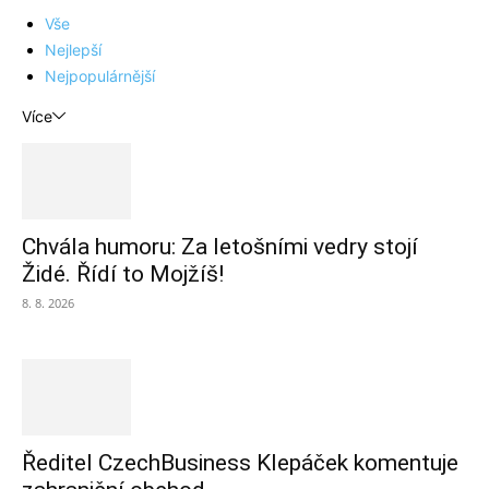
Vše
Nejlepší
Nejpopulárnější
Více
Chvála humoru: Za letošními vedry stojí
Židé. Řídí to Mojžíš!
8. 8. 2026
Ředitel CzechBusiness Klepáček komentuje