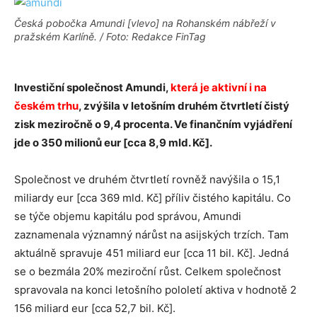
Česká pobočka Amundi [vlevo] na Rohanském nábřeží v
pražském Karlíně. / Foto: Redakce FinTag
Investiční společnost Amundi,
která je aktivní i na
českém trhu
, zvýšila v letošním druhém čtvrtletí čistý
zisk meziročně o 9,4 procenta. Ve finančním vyjádření
jde o 350 milionů eur [cca 8,9 mld. Kč].
Společnost ve druhém čtvrtletí rovněž navýšila o 15,1
miliardy eur [cca 369 mld. Kč] příliv čistého kapitálu. Co
se týče objemu kapitálu pod správou, Amundi
zaznamenala významný nárůst na asijských trzích. Tam
aktuálně spravuje 451 miliard eur [cca 11 bil. Kč]. Jedná
se o bezmála 20% meziroční růst. Celkem společnost
spravovala na konci letošního pololetí aktiva v hodnotě 2
156 miliard eur [cca 52,7 bil. Kč].