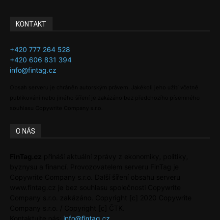
KONTAKT
+420 777 264 528
+420 606 831 394
info@fintag.cz
Obsah serveru je chráněn autorským právem. Jakékoli jeho užití včetně
publikování nebo jiného šíření je zakázáno bez předchozího písemného
souhlasu Copywrite Company s.r.o.
O NÁS
FinTag.cz
přináší aktuální zprávy z ekonomiky, politiky,
byznysu a financí. Provozovatelem serveru FinTag je
Copywrite Company s.r.o. Další šíření obsahu serveru
www.fintag.cz je bez souhlasu společnosti Copywrite
Company s.r.o. zakázáno. Copyright [c] 2020 Copywrite
Company s.r.o. / Copyright [c] ČTK.
Kontaktujte nás:
info@fintag.cz