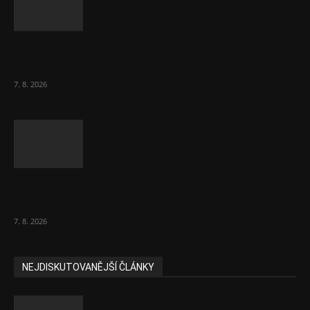
Ředitel CzechBusiness Klepáček komentuje
zahraniční obchod
7. 8. 2026
Eurokomisař pro migraci zjistil, co v EU ví
většina lidí už...
7. 8. 2026
NEJDISKUTOVANĚJŠÍ ČLÁNKY