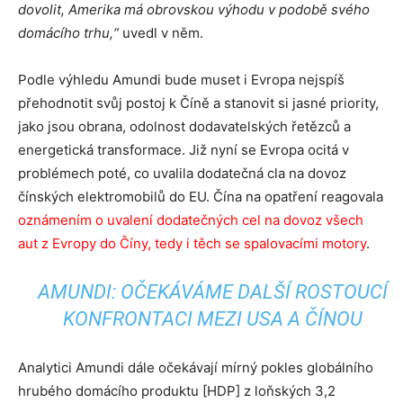
dovolit, Amerika má obrovskou výhodu v podobě svého
domácího trhu,
“
uvedl v něm.
Podle výhledu Amundi bude muset i Evropa nejspíš
přehodnotit svůj postoj k Číně a stanovit si jasné priority,
jako jsou obrana, odolnost dodavatelských řetězců a
energetická transformace. Již nyní se Evropa ocitá v
problémech poté, co uvalila dodatečná cla na dovoz
čínských elektromobilů do EU. Čína na opatření reagovala
oznámením o uvalení dodatečných cel na dovoz všech
aut z Evropy do Číny, tedy i těch se spalovacími motory
.
AMUNDI: OČEKÁVÁME DALŠÍ ROSTOUCÍ
KONFRONTACI MEZI USA A ČÍNOU
Analytici Amundi dále očekávají mírný pokles globálního
hrubého domácího produktu [HDP] z loňských 3,2