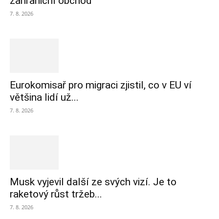
zahraniční obchod
7. 8. 2026
Eurokomisař pro migraci zjistil, co v EU ví
většina lidí už...
7. 8. 2026
Musk vyjevil další ze svých vizí. Je to
raketový růst tržeb...
7. 8. 2026