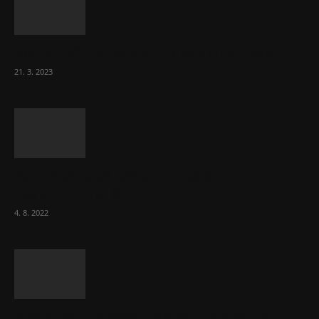
Komentář: Hanba Vám, prezidente Pavle…
21. 3. 2023
Za místenkové peklo ve vlacích mohou
cestující, tvrdí ČD
4. 8. 2022
Vláda zvažuje vyšší zdanění chudých a