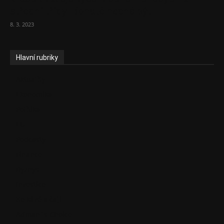
střední třídy. Bohaté nechá být
8. 3. 2023
Hlavní rubriky
Aktuality
Ekonomika
Politika
EU
Podcasty
Finance
Byznys
Investice
Ke kávě a čaji
Adman´s Choice