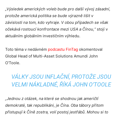
„Výsledek amerických voleb bude pro další vývoj zásadní,
protože americká politika se bude výrazně lišit v
závislosti na tom, kdo vyhraje. V obou případech se však
očekává rostoucí konfrontace mezi USA a Čínou,“
stojí v
aktuálním globálním investičním výhledu.
Toto téma v nedávném
podcastu FinTag
okomentoval
Global Head of Multi-Asset Solutions Amundi John
O’Toole.
VÁLKY JSOU INFLAČNÍ, PROTOŽE JSOU
VELMI NÁKLADNÉ, ŘÍKÁ JOHN O’TOOLE
„Jednou z otázek, na které se shodnou jak američtí
demokraté, tak republikáni, je Čína. Oba tábory přitom
přistupují k Číně zostra, volí postoj jestřábů. Mohou si to