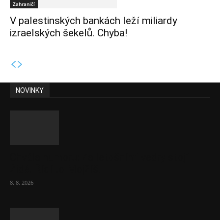
Zahraničí
V palestinských bankách leží miliardy
izraelských šekelů. Chyba!
NOVINKY
Chvála humoru: Za letošními vedry stojí
Židé. Řídí to Mojžíš!
8. 8. 2026