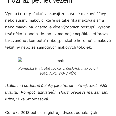
hrozí až pět let vězení
Výrobci drogy „óčko“ získávají ze sušené makové šťávy
nebo sušiny makovic, které se také říká maková sláma
nebo makovina. Známo je více výrobních postupů, výroba
trvá několik hodin. Jednou z metod je například příprava
takzvaného „kompotu“ nebo „polského heroinu“ z makové
tekutiny nebo ze samotných makových tobolek.
Pomůcka k výrobě „óčka“ z českých makovic /
Foto: NPC SKPV PČR
„Látka má podobné účinky jako heroin, ale výrazně nižší
kvalitu. ´Kompot´ uživatelům slouží především k zahnání
krize,“
říká Šmoldasová.
Od roku 2018 policie registruje dvacet odhalených