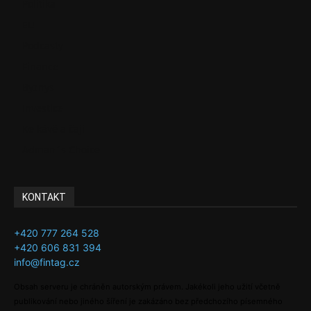
Politika
EU
Podcasty
Finance
Byznys
Investice
Ke kávě a čaji
Adman´s Choice
KONTAKT
+420 777 264 528
+420 606 831 394
info@fintag.cz
Obsah serveru je chráněn autorským právem. Jakékoli jeho užití včetně
publikování nebo jiného šíření je zakázáno bez předchozího písemného