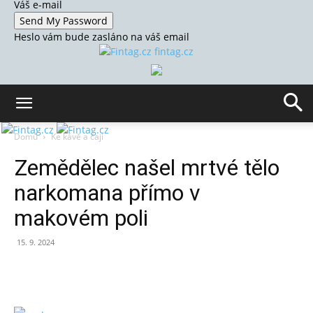
Váš e-mail
Heslo vám bude zasláno na váš email
fintag.cz
Domů
Ke kávě a čaji
Zemědělec našel mrtvé tělo
narkomana přímo v
makovém poli
15. 9. 2024