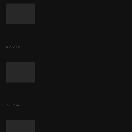
Chvála humoru: Za letošními vedry stojí
Židé. Řídí to Mojžíš!
8. 8. 2026
Ředitel CzechBusiness Klepáček komentuje
zahraniční obchod
7. 8. 2026