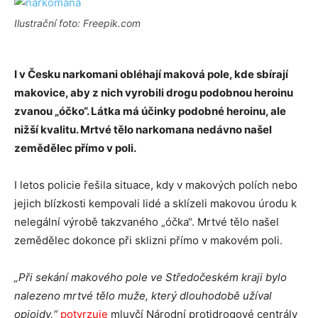
Ilustrační foto: Freepik.com
I v Česku narkomani obléhají maková pole, kde sbírají
makovice, aby z nich vyrobili drogu podobnou heroinu
zvanou „óčko“. Látka má účinky podobné heroinu, ale
nižší kvalitu. Mrtvé tělo narkomana nedávno našel
zemědělec přímo v poli.
I letos policie řešila situace, kdy v makových polích nebo
jejich blízkosti kempovali lidé a sklízeli makovou úrodu k
nelegální výrobě takzvaného „óčka“. Mrtvé tělo našel
zemědělec dokonce při sklizni přímo v makovém poli.
„Při sekání makového pole ve Středočeském kraji bylo
nalezeno mrtvé tělo muže, který dlouhodobě užíval
opioidy,“
potvrzuje
mluvčí Národní protidrogové centrály