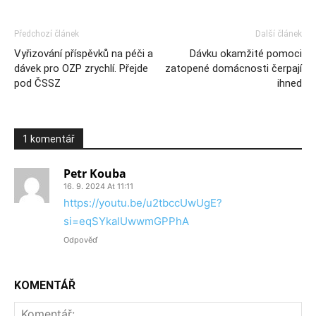
Předchozí článek
Další článek
Vyřizování příspěvků na péči a
Dávku okamžité pomoci
dávek pro OZP zrychlí. Přejde
zatopené domácnosti čerpají
pod ČSSZ
ihned
1 komentář
Petr Kouba
16. 9. 2024 At 11:11
https://youtu.be/u2tbccUwUgE?
si=eqSYkalUwwmGPPhA
Odpověď
KOMENTÁŘ