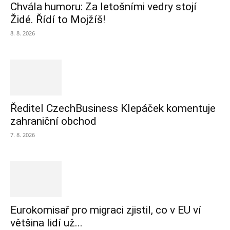
Chvála humoru: Za letošními vedry stojí
Židé. Řídí to Mojžíš!
8. 8. 2026
Ředitel CzechBusiness Klepáček komentuje
zahraniční obchod
7. 8. 2026
Eurokomisař pro migraci zjistil, co v EU ví
většina lidí už...