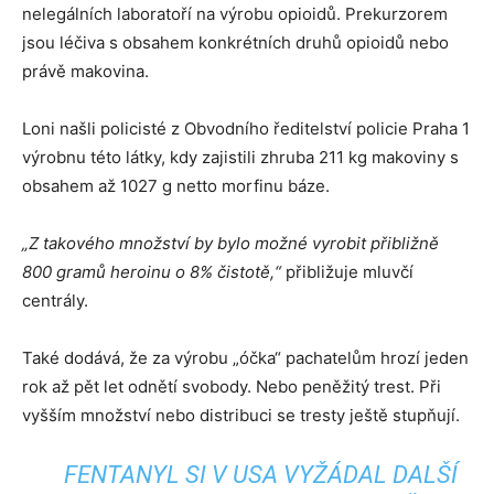
nelegálních laboratoří na výrobu opioidů. Prekurzorem
jsou léčiva s obsahem konkrétních druhů opioidů nebo
právě makovina.
Loni našli policisté z Obvodního ředitelství policie Praha 1
výrobnu této látky, kdy zajistili zhruba 211 kg makoviny s
obsahem až 1027 g netto morfinu báze.
„Z takového množství by bylo možné vyrobit přibližně
800 gramů heroinu o 8% čistotě,“
přibližuje mluvčí
centrály.
Také dodává, že za výrobu „óčka“ pachatelům hrozí jeden
rok až pět let odnětí svobody. Nebo peněžitý trest. Při
vyšším množství nebo distribuci se tresty ještě stupňují.
FENTANYL SI V USA VYŽÁDAL DALŠÍ