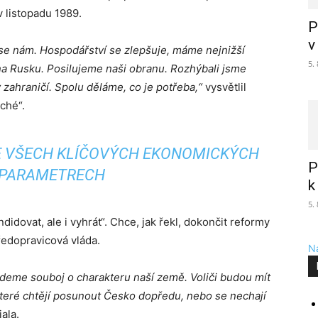
 listopadu 1989.
P
v
 se nám. Hospodářství se zlepšuje, máme nejnižší
5.
 na Rusku. Posilujeme naši obranu. Rozhýbali jsme
v zahraničí. Spolu děláme, co je potřeba,“
vysvětlil
ché“.
E VŠECH KLÍČOVÝCH EKONOMICKÝCH
P
PARAMETRECH
k
5.
idovat, ale i vyhrát“. Chce, jak řekl, dokončit reformy
ředopravicová vláda.
Na
edeme souboj o charakteru naší země. Voliči budou mít
 které chtějí posunout Česko dopředu, nebo se nechají
iala.