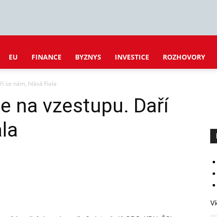
EU
FINANCE
BYZNYS
INVESTICE
ROZHOVORY
ří se nám, hlásá Fiala
je na vzestupu. Daří
ala
Ví