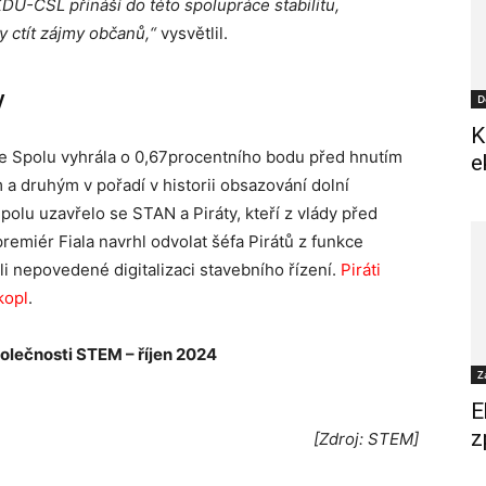
KDU-ČSL přináší do této spolupráce stabilitu,
 ctít zájmy občanů,“
vysvětlil.
y
D
K
ce Spolu vyhrála o 0,67procentního bodu před hnutím
e
 a druhým v pořadí v historii obsazování dolní
polu uzavřelo se STAN a Piráty, kteří z vlády před
remiér Fiala navrhl odvolat šéfa Pirátů z funkce
li nepovedené digitalizaci stavebního řízení.
Piráti
kopl
.
olečnosti STEM – říjen 2024
Z
E
z
[Zdroj: STEM]