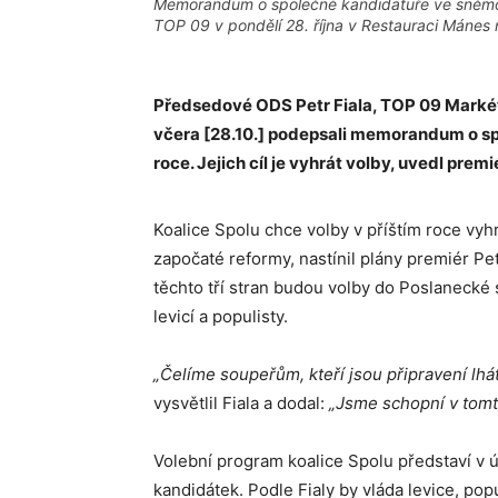
Memorandum o společné kandidatuře ve sněmo
TOP 09 v pondělí 28. října v Restauraci Mánes 
Předsedové ODS Petr Fiala, TOP 09 Mar
včera [28.10.] podepsali memorandum o sp
roce. Jejich cíl je vyhrát volby, uvedl premié
Koalice Spolu chce volby v příštím roce vyh
započaté reformy, nastínil plány premiér P
těchto tří stran budou volby do Poslaneck
levicí a populisty.
„Čelíme soupeřům, kteří jsou připravení lhát
vysvětlil Fiala a dodal:
„Jsme schopní v tomto
Volební program koalice Spolu představí v 
kandidátek. Podle Fialy by vláda levice, popu