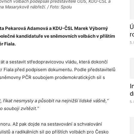
vních volbách podepsali představitelé ODS, KDU-ČSL a
na Masarykově nábřeží. / Foto: Spolu
Ú
kéta Pekarová Adamová a KDU-ČSL Marek Výborný
r
olečné kandidatuře ve sněmovních volbách v příštím
5.
r Fiala.
rát a sestavit středopravicovou vládu, která dokončí
etr Fiala před podpisem dokumentu. Podle představitelů
é sněmovny PČR soubojem prodemokratických sil s
I
d
, říkat nesmysly a působit na nejnižší lidské vášně,“
5.
 souboji zvítězit.“
únoru. Až pak dojde na sestavování a schvalování
listů a radikálních sil po příštích volbách pro Česko