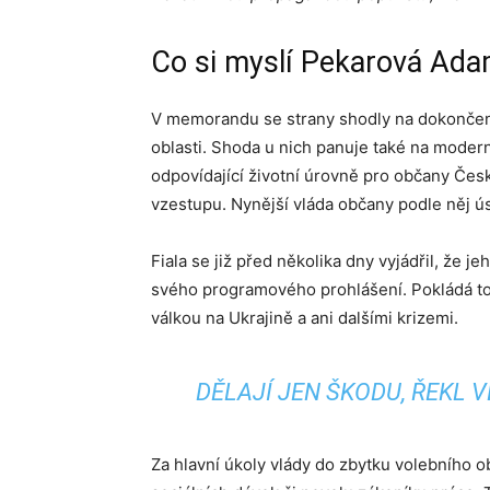
Co si myslí Pekarová Ad
V memorandu se strany shodly na dokončení
oblasti. Shoda u nich panuje také na moderni
odpovídající životní úrovně pro občany Česk
vzestupu. Nynější vláda občany podle něj ú
Fiala se již před několika dny vyjádřil, že 
svého programového prohlášení. Pokládá to z
válkou na Ukrajině a ani dalšími krizemi.
DĚLAJÍ JEN ŠKODU, ŘEKL
Za hlavní úkoly vlády do zbytku volebního 