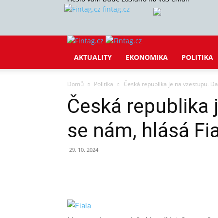
fintag.cz
AKTUALITY
EKONOMIKA
POLITIKA
Domů
Politika
Česká republika je na vzestupu. Da
Česká republika 
se nám, hlásá Fi
29. 10. 2024
Sdílet