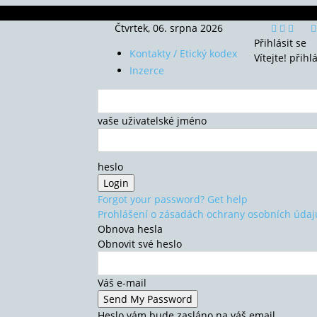
Čtvrtek, 06. srpna 2026
Přihlásit se
Kontakty / Etický kodex
Vítejte! přihl
Inzerce
vaše uživatelské jméno
heslo
Forgot your password? Get help
Prohlášení o zásadách ochrany osobních údaj
Obnova hesla
Obnovit své heslo
Váš e-mail
Heslo vám bude zasláno na váš email