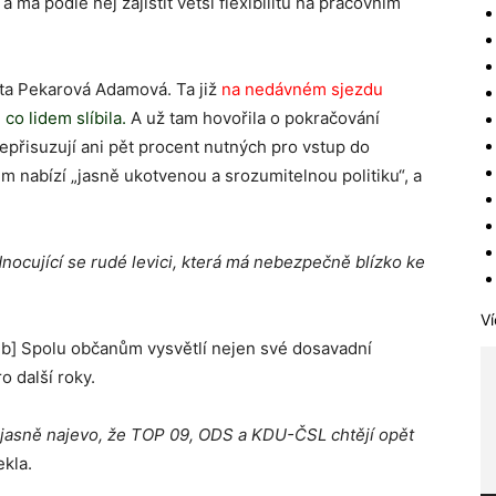
 má podle něj zajistit větší flexibilitu na pracovním
ta Pekarová Adamová. Ta již
na nedávném sjezdu
 co lidem slíbila.
A už tam hovořila o pokračování
epřisuzují ani pět procent nutných pro vstup do
m nabízí „jasně ukotvenou a srozumitelnou politiku“, a
nocující se rudé levici, která má nebezpečně blízko ke
Ví
leb] Spolu občanům vysvětlí nejen své dosavadní
o další roky.
sně najevo, že TOP 09, ODS a KDU-ČSL chtějí opět
ekla.