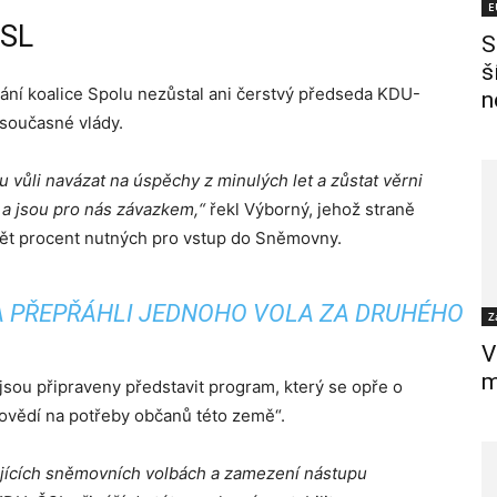
E
ČSL
S
š
ní koalice Spolu nezůstal ani čerstvý předseda KDU-
n
 současné vlády.
ůli navázat na úspěchy z minulých let a zůstat věrni
 a jsou pro nás závazkem,“
řekl Výborný, jehož straně
pět procent nutných pro vstup do Sněmovny.
A PŘEPŘÁHLI JEDNOHO VOLA ZA DRUHÉHO
Z
V
m
sou připraveny představit program, který se opře o
ovědí na potřeby občanů této země“.
zejících sněmovních volbách a zamezení nástupu