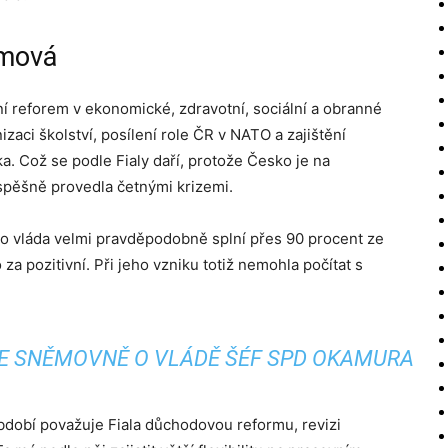
amová
 reforem v ekonomické, zdravotní, sociální a obranné
zaci školství, posílení role ČR v NATO a zajištění
a. Což se podle Fialy daří, protože Česko je na
spěšně provedla četnými krizemi.
jeho vláda velmi pravděpodobně splní přes 90 procent ze
a pozitivní. Při jeho vzniku totiž nemohla počítat s
 VE SNĚMOVNĚ O VLÁDĚ ŠÉF SPD OKAMURA
období považuje Fiala důchodovou reformu, revizi