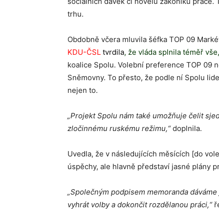
sociálních dávek či novelu zákoníku práce. Ta
trhu.
Obdobně včera mluvila šéfka TOP 09 Marké
KDU-ČSL
tvrdila
, že vláda splnila téměř vše,
koalice Spolu. Volební preference TOP 09 n
Sněmovny. To přesto, že podle ní Spolu lide
nejen to.
„Projekt Spolu nám také umožňuje čelit sjed
zločinnému ruskému režimu,“
doplnila.
Uvedla, že v následujících měsících [do vo
úspěchy, ale hlavně představí jasné plány pr
„Společným podpisem memoranda dáváme ja
vyhrát volby a dokončit rozdělanou práci,“
ř