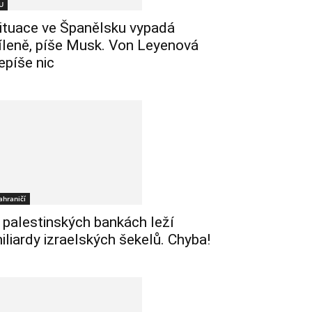
U
ituace ve Španělsku vypadá
íleně, píše Musk. Von Leyenová
epíše nic
ahraničí
 palestinských bankách leží
iliardy izraelských šekelů. Chyba!