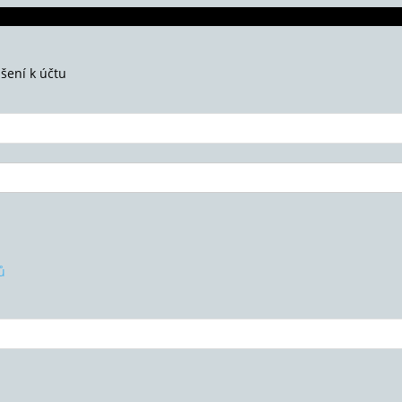
ášení k účtu
ů