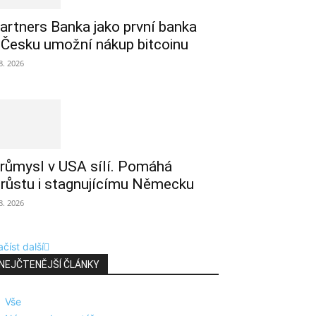
artners Banka jako první banka
 Česku umožní nákup bitcoinu
 8. 2026
růmysl v USA sílí. Pomáhá
 růstu i stagnujícímu Německu
 8. 2026
číst další
NEJČTENĚJŠÍ ČLÁNKY
Vše