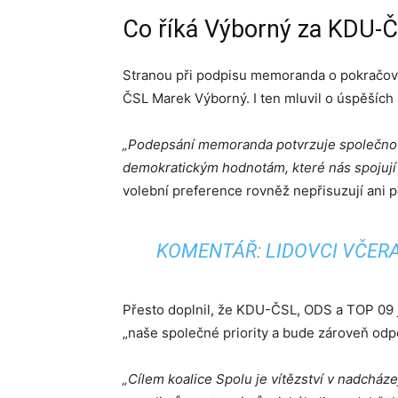
Co říká Výborný za KDU-
Stranou při podpisu memoranda o pokračová
ČSL Marek Výborný. I ten mluvil o úspěších
„Podepsání memoranda potvrzuje společnou v
demokratickým hodnotám, které nás spojují
volební preference rovněž nepřisuzují ani 
KOMENTÁŘ: LIDOVCI VČER
Přesto doplnil, že KDU-ČSL, ODS a TOP 09 j
„naše společné priority a bude zároveň odp
„Cílem koalice Spolu je vítězství v nadchá