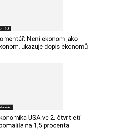
omácí
omentář: Není ekonom jako
konom, ukazuje dopis ekonomů
ahraničí
konomika USA ve 2. čtvrtletí
pomalila na 1,5 procenta