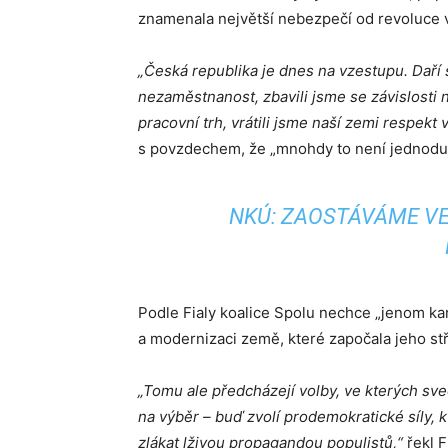
znamenala největší nebezpečí od revoluce v
„Česká republika je dnes na vzestupu. Daří
nezaměstnanost, zbavili jsme se závislosti
pracovní trh, vrátili jsme naší zemi respekt 
s povzdechem, že „mnohdy to není jednodu
NKÚ: ZAOSTÁVÁME V
Podle Fialy koalice Spolu nechce „jenom kand
a modernizaci země, které započala jeho st
„Tomu ale předcházejí volby, ve kterých sv
na výběr – buď zvolí prodemokratické síly,
zlákat lživou propagandou populistů,“
řekl F