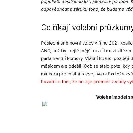
populistů a extremistů v jakékoliv podobě. 
odpovědnost a záruku toho, že budeme vždy
Co říkají volební průzkum
Poslední sněmovní volby v říjnu 2021 koali
ANO, což byl nejtěsnější rozdíl mezi vítězem
parlamentní komory. Vládní koalici později S
měsícem ale odešli. Což se stalo poté, kdy p
ministra pro místní rozvoj Ivana Bartoše kvů
hovořili o tom, že ho a je premiér z vlády vy
Volební model sp