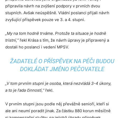
připravila návrh na zvýšení podpory v prvních dvou
stupních. Avšak neúspěšně. Vládní poslanci přijali návrh
zvyšující příspěvek pouze ve 3. a 4. stupni.
„My na tom hodně trváme. Protože ta situace je hodně
tristní,“
řekl Krása s tím, že návrh úpravy je připravený a
dostali ho poslanci i vedení MPSV.
ŽADATELÉ O PŘÍSPĚVEK NA PÉČI BUDOU
DOKLÁDAT JMÉNO PEČOVATELE
„V tom prvním stupni je osoba, která nezvládá 3-4 úkony,
a to je řada činností,“
řekl.
V prvním stupni jsou podle něj převážně senioři, kteří si
ale ani neumí poradit jinak. Za částku 880 korun měsíčně
si kompenzační služby, na jejichž úhradu příspěvek