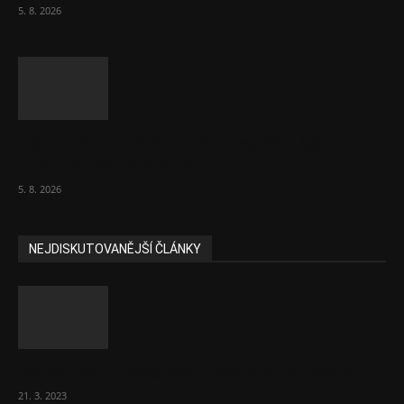
5. 8. 2026
Partners Banka jako první banka v Česku
umožní nákup bitcoinu
5. 8. 2026
NEJDISKUTOVANĚJŠÍ ČLÁNKY
Komentář: Hanba Vám, prezidente Pavle…
21. 3. 2023