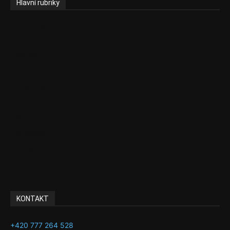
Hlavní rubriky
Aktuality
Ekonomika
Politika
EU
Podcasty
Finance
Byznys
Investice
Ke kávě a čaji
Adman´s Choice
KONTAKT
+420 777 264 528