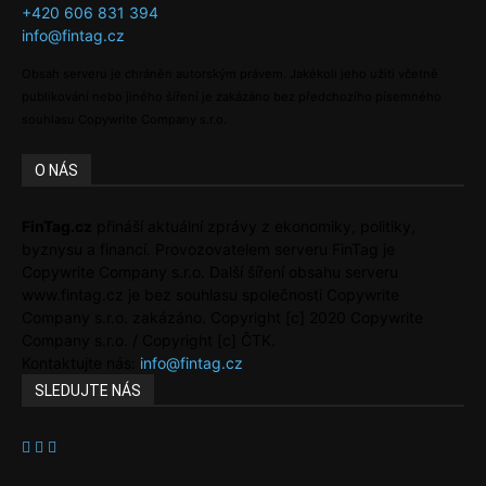
+420 606 831 394
info@fintag.cz
Obsah serveru je chráněn autorským právem. Jakékoli jeho užití včetně
publikování nebo jiného šíření je zakázáno bez předchozího písemného
souhlasu Copywrite Company s.r.o.
O NÁS
FinTag.cz
přináší aktuální zprávy z ekonomiky, politiky,
byznysu a financí. Provozovatelem serveru FinTag je
Copywrite Company s.r.o. Další šíření obsahu serveru
www.fintag.cz je bez souhlasu společnosti Copywrite
Company s.r.o. zakázáno. Copyright [c] 2020 Copywrite
Company s.r.o. / Copyright [c] ČTK.
Kontaktujte nás:
info@fintag.cz
SLEDUJTE NÁS