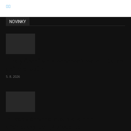
NOVINKY
Útraty Čechů v maloobchodě rostou. Dál se
daří e-shopům
5. 8. 2026
Inflace v červenci stoupla, ale ne
dramaticky. Je 1,7 procenta