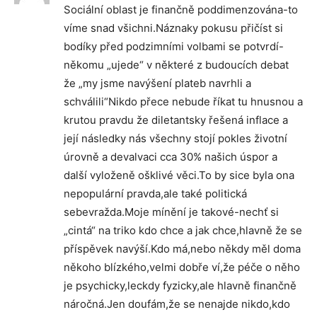
Sociální oblast je finančně poddimenzována-to
víme snad všichni.Náznaky pokusu přičíst si
bodíky před podzimními volbami se potvrdí-
někomu „ujede“ v některé z budoucích debat
že „my jsme navýšení plateb navrhli a
schválili“Nikdo přece nebude říkat tu hnusnou a
krutou pravdu že diletantsky řešená inflace a
její následky nás všechny stojí pokles životní
úrovně a devalvaci cca 30% našich úspor a
další vyloženě ošklivé věci.To by sice byla ona
nepopulární pravda,ale také politická
sebevražda.Moje mínění je takové-nechť si
„cintá“ na triko kdo chce a jak chce,hlavně že se
příspěvek navýší.Kdo má,nebo někdy měl doma
někoho blízkého,velmi dobře ví,že péče o něho
je psychicky,leckdy fyzicky,ale hlavně finančně
náročná.Jen doufám,že se nenajde nikdo,kdo