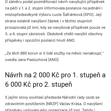
O záměru podat pozměňovací návrh navyšující příspěvek
na péči v 1. a 2. stupni informovala poslance na jednání i
místopředsedkyně Výboru Lucie Šafránková [SPD]. Její
strana ostatně navýšení částek i v těchto stupních
prosazovala již loni, kdy se navyšoval příspěvek pouze ve
3. a 4. stupni závislosti. Obdobně chtěli navýšit všechny
příspěvky i opoziční poslanci hnutí ANO.
„Za těch 880 korun si ti lidé služby na měsíc nenakoupí,“
uvedla Jana Pastuchová [ANO].
Návrh na 2 000 Kč pro 1. stupeň a
6 000 Kč pro 2. stupeň
S jejími slovy souhlasí předseda Národní rady osob se
zdravotním postižením [NRZP] Václav Krása. O navýšení
příspěvku usilovala jeho organizace již loni. Tehdy i