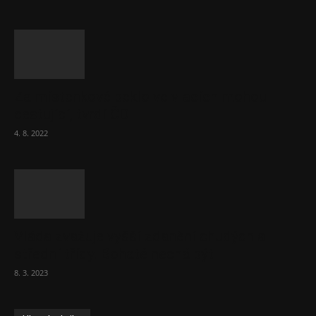
Za místenkové peklo ve vlacích mohou
cestující, tvrdí ČD
4. 8. 2022
Vláda zvažuje vyšší zdanění chudých a
střední třídy. Bohaté nechá být
8. 3. 2023