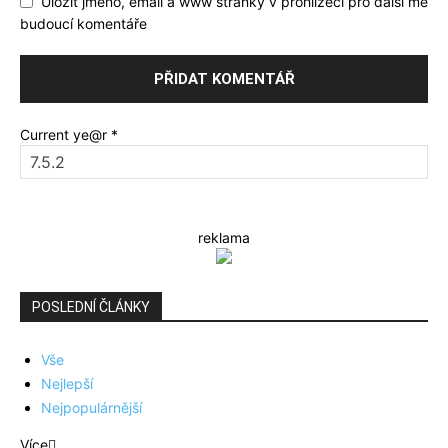
Uložit jméno, email a www stránky v prohlížeči pro další mé
budoucí komentáře
Current ye@r
*
reklama
POSLEDNÍ ČLÁNKY
Vše
Nejlepší
Nejpopulárnější
Více