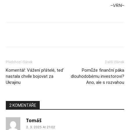
–VRN–
Předchozí článek
Další článek
Komentář: Vážení přátelé, teď
Pomůže finanční páka
nastala chvíle bojovat za
dlouhodobému investorovi?
Ukrajinu
Ano, ale s rozvahou
2 KOMENTÁŘE
Tomáš
2. 3. 2025 At 21:02