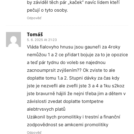
by záviděl těch pár „kaček“ navíc lidem kteří
pečují o tyto osoby.
Odpověď
Tomáš
5. 6. 2025 At 21:23
Vláda fialovyho hnusu jsou gauneři za 4roky
nemůžou 1 a 2 ce přidart bojuje za to je opozice
a teď pár tydnu do voleb se najednou
zacnoumprsit zvýšením?? Ok zviste to ale
doplatte tomu 1.a 2. Stupni dávky za čas kdy
jste je nezvefli ale zvefli jste 3 a 4 a 1ku s2koz
jste bravurně hájili že nejni třeba jim a dětem v
závislosti zvedat doplatte tomtpetne
alebtrvsvych platů
Uzákonil bych promolitiky i trestní a finanční
zodpovědnost se amkcemi promolitiky
Odpověď