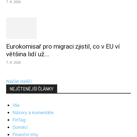
7. 8. 2026
Eurokomisař pro migraci zjistil, co v EU ví
většina lidí už...
7. 8. 2026
Načíst další
NEJČTENĚJŠÍ ČLÁNKY
Vše
Názory a komentáře
FinTag
Domácí
Finanční trhy