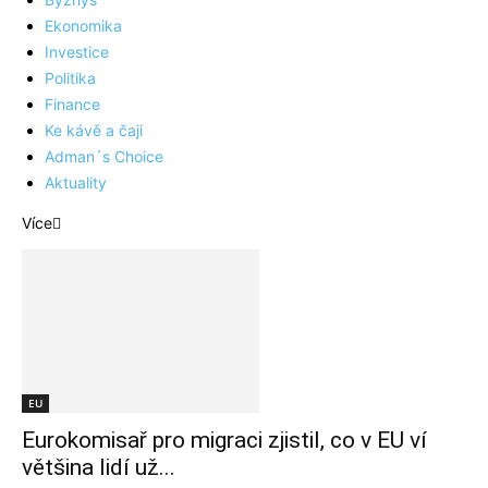
Ekonomika
Investice
Politika
Finance
Ke kávě a čaji
Adman´s Choice
Aktuality
Více
EU
Eurokomisař pro migraci zjistil, co v EU ví
většina lidí už...