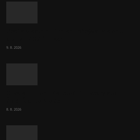
Obcí s vlastními firmami přibývá. Majoritu
drží v 1 037 firmách
9. 8. 2026
Chvála humoru: Za letošními vedry stojí
Židé. Řídí to Mojše!
8. 8. 2026