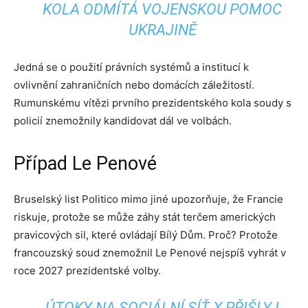
KOLA ODMÍTÁ VOJENSKOU POMOC
UKRAJINĚ
Jedná se o použití právních systémů a institucí k
ovlivnění zahraničních nebo domácích záležitostí.
Rumunskému vítězi prvního prezidentského kola soudy s
policií znemožnily kandidovat dál ve volbách.
Případ Le Penové
Bruselský list Politico mimo jiné upozorňuje, že Francie
riskuje, protože se může záhy stát terčem amerických
pravicových sil, které ovládají Bílý Dům. Proč? Protože
francouzský soud znemožnil Le Penové nejspíš vyhrát v
roce 2027 prezidentské volby.
ÚTOKY NA SOCIÁLNÍ SÍŤ X PŘIŠLY I