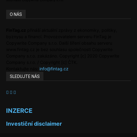
souhlasu Copywrite Company s.r.o.
O NÁS
FinTag.cz
přináší aktuální zprávy z ekonomiky, politiky,
byznysu a financí. Provozovatelem serveru FinTag je
Copywrite Company s.r.o. Další šíření obsahu serveru
www.fintag.cz je bez souhlasu společnosti Copywrite
Company s.r.o. zakázáno. Copyright [c] 2020 Copywrite
Company s.r.o. / Copyright [c] ČTK.
Kontaktujte nás:
info@fintag.cz
SLEDUJTE NÁS
INZERCE
Investiční disclaimer