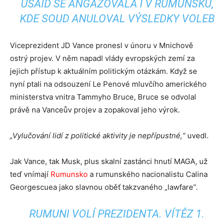
USAID SE ANGAŽOVALA I V RUMUNSKU,
KDE SOUD ANULOVAL VÝSLEDKY VOLEB
Viceprezident JD Vance pronesl v únoru v Mnichově
ostrý projev. V něm napadl vlády evropských zemí za
jejich přístup k aktuálním politickým otázkám. Když se
nyní ptali na odsouzení Le Penové mluvčího amerického
ministerstva vnitra Tammyho Bruce, Bruce se odvolal
právě na Vanceův projev a zopakoval jeho výrok.
„Vylučování lidí z politické aktivity je nepřípustné,“
uvedl.
Jak Vance, tak Musk, plus skalní zastánci hnutí MAGA, už
teď vnímají
Rumunsko
a rumunského nacionalistu Calina
Georgescuea jako slavnou oběť takzvaného „lawfare“.
RUMUNI VOLÍ PREZIDENTA. VÍTĚZ 1.