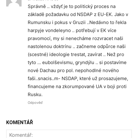
Správně .. vždyť je to politický proces na
základě požadavku od NSDAP z EU-EK. Jako v
Rumunsku i pokus v Gruzii ..Nedávno to řekla
harpyje vondeleyno .. potřebují v EK více
pravomocí, my si nenecháme rozvracet naši
nastolenou doktrínu .. začneme odpůrce naši
(scestné) ideologie trestat, zavírat .. Než pro
tyto … eubolševismu, gryndýlu .. si postavíme
nové Dachau pro pol. nepohodlné nového
faši..snacis..m- NSDAP, které už prosazujeme,
financujeme na zkorumpované UA v boji proti
Rusku.
Odpověď
KOMENTÁŘ