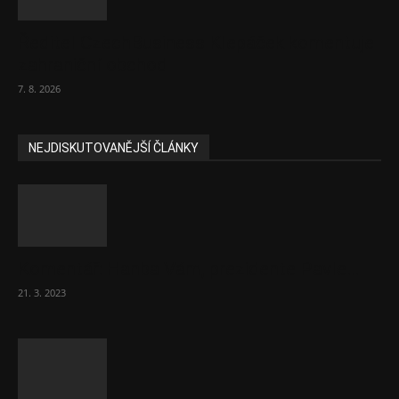
Ředitel CzechBusiness Klepáček komentuje
zahraniční obchod
7. 8. 2026
NEJDISKUTOVANĚJŠÍ ČLÁNKY
Komentář: Hanba Vám, prezidente Pavle…
21. 3. 2023