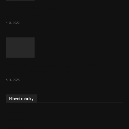
Za místenkové peklo ve vlacích mohou
cestující, tvrdí ČD
4. 8. 2022
Vláda zvažuje vyšší zdanění chudých a
střední třídy. Bohaté nechá být
8. 3. 2023
Hlavní rubriky
Aktuality
Ekonomika
Politika