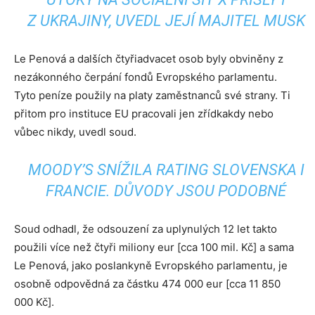
Z UKRAJINY, UVEDL JEJÍ MAJITEL MUSK
Le Penová a dalších čtyřiadvacet osob byly obviněny z
nezákonného čerpání fondů Evropského parlamentu.
Tyto peníze použily na platy zaměstnanců své strany. Ti
přitom pro instituce EU pracovali jen zřídkakdy nebo
vůbec nikdy, uvedl soud.
MOODY’S SNÍŽILA RATING SLOVENSKA I
FRANCIE. DŮVODY JSOU PODOBNÉ
Soud odhadl, že odsouzení za uplynulých 12 let takto
použili více než čtyři miliony eur [cca 100 mil. Kč] a sama
Le Penová, jako poslankyně Evropského parlamentu, je
osobně odpovědná za částku 474 000 eur [cca 11 850
000 Kč].