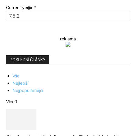
Current ye@r
*
reklama
POSLEDNÍ ČLÁNKY
Vše
Nejlepší
Nejpopulárnější
Více