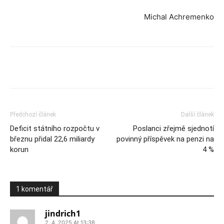
Michal Achremenko
Předchozí článek
Další článek
Deficit státního rozpočtu v
Poslanci zřejmě sjednotí
březnu přidal 22,6 miliardy
povinný příspěvek na penzi na
korun
4 %
1 komentář
jindrich1
2. 4. 2025 At 13:38