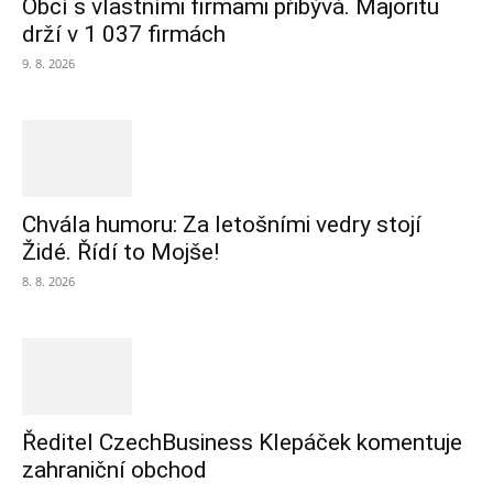
Obcí s vlastními firmami přibývá. Majoritu
drží v 1 037 firmách
9. 8. 2026
Chvála humoru: Za letošními vedry stojí
Židé. Řídí to Mojše!
8. 8. 2026
Ředitel CzechBusiness Klepáček komentuje
zahraniční obchod