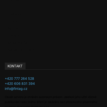
EU
Podcasty
Finance
Byznys
Investice
Ke kávě a čaji
Adman´s Choice
KONTAKT
+420 777 264 528
+420 606 831 394
info@fintag.cz
Obsah serveru je chráněn autorským právem. Jakékoli jeho užití včetně
publikování nebo jiného šíření je zakázáno bez předchozího písemného