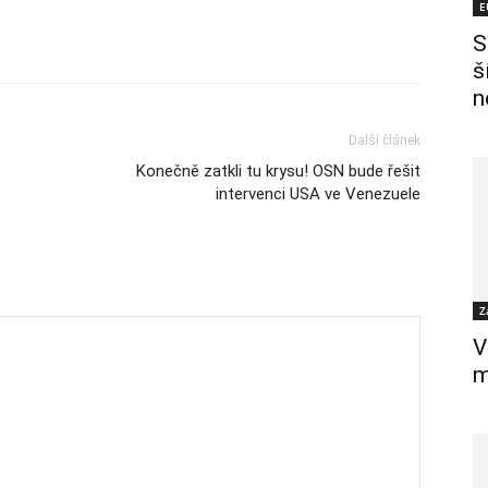
E
S
š
n
Další článek
Konečně zatkli tu krysu! OSN bude řešit
intervenci USA ve Venezuele
Z
V
m