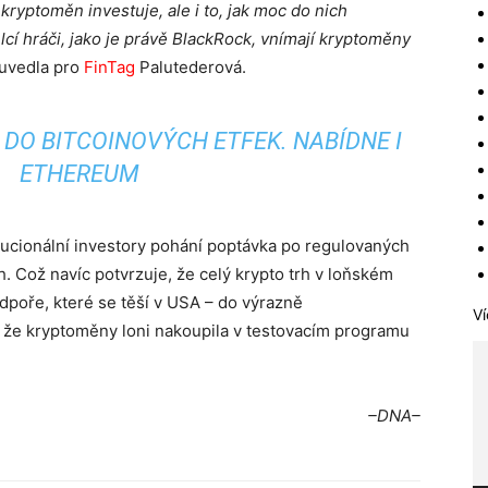
kryptoměn investuje, ale i to, jak moc do nich
lcí hráči, jako je právě BlackRock, vnímají kryptoměny
uvedla pro
FinTag
Palutederová.
DO BITCOINOVÝCH ETFEK. NABÍDNE I
ETHEREUM
titucionální investory pohání poptávka po regulovaných
. Což navíc potvrzuje, že celý krypto trh v loňském
odpoře, které se těší v USA – do výrazně
Ví
, že kryptoměny loni nakoupila v testovacím programu
–DNA–