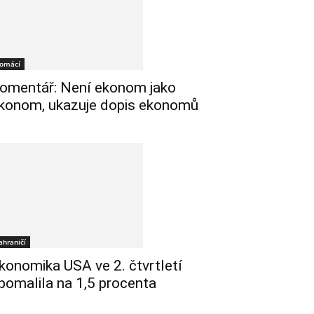
omácí
omentář: Není ekonom jako
konom, ukazuje dopis ekonomů
ahraničí
konomika USA ve 2. čtvrtletí
pomalila na 1,5 procenta