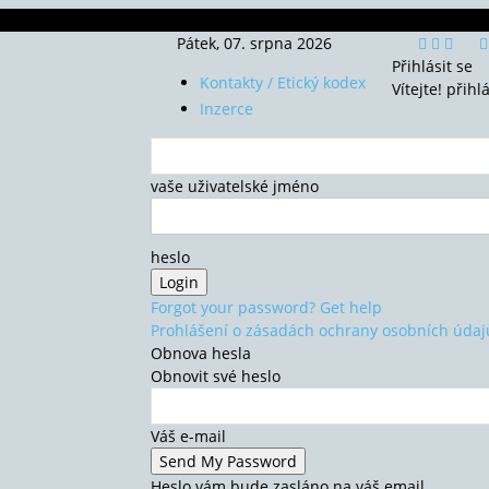
Pátek, 07. srpna 2026
Přihlásit se
Kontakty / Etický kodex
Vítejte! přihl
Inzerce
vaše uživatelské jméno
heslo
Forgot your password? Get help
Prohlášení o zásadách ochrany osobních údaj
Obnova hesla
Obnovit své heslo
Váš e-mail
Heslo vám bude zasláno na váš email