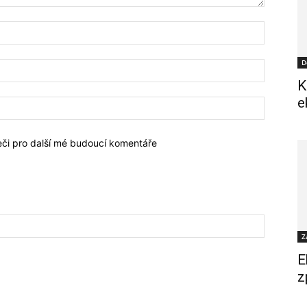
D
K
e
žeči pro další mé budoucí komentáře
Z
E
z