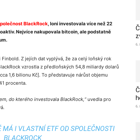
společnost BlackRock
, loni investovala více než 22
Č
toaktiv. Nejvíce nakupovala bitcoin, ale podstatně
z
eum.
6.
Finbold. Z jejích dat vyplývá, že za celý loňský rok
lackRock vzrostla z předloňských 54,8 miliardy dolarů
 [cca 1,6 bilionu Kč]. To představuje nárůst objemu
 41 procenta.
Č
h
ivem, do kterého investovala BlackRock,“
uvedla pro
6.
á.
Ě MÁ I VLASTNÍ ETF OD SPOLEČNOSTI
BLACKROCK