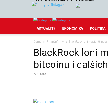
fintag.cz
AKTUALITY
EKONOMIKA
POLITIKA
Domů
Finanční trhy
BlackRock loni masivně invest
BlackRock loni m
bitcoinu i další
3. 1. 2026
Sdílet