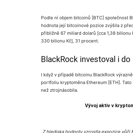
Podle ní objem bitcoinů [BTC] společnost B
hodnota její bitcoinové pozice zvýšila z před
přibližně 67 miliard dolarů [cca 1,38 bilionu 
330 bilionu Kč], 31 procent.
BlackRock investoval i d
I když v případě bitcoinu BlackRock výrazně
portfoliu kryptoměna Ethereum [ETH]. Tato 
než ztrojnásobila.
Vývoj aktiv v krypt
„Z hlediska hodnoty vzrostla expozice vůči