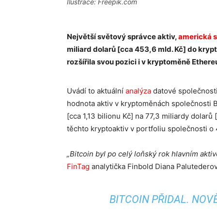
Ilustrace: Freepik.com
Největší světový správce aktiv,
americká 
miliard dolarů [cca 453,6 mld. Kč] do kryp
rozšířila svou pozici i v kryptoměně Ether
Uvádí to aktuální
analýza
datové společnosti 
hodnota aktiv v kryptoměnách společnosti B
[cca 1,13 bilionu Kč] na 77,3 miliardy dolarů
těchto kryptoaktiv v portfoliu společnosti o
„Bitcoin byl po celý loňský rok hlavním akt
FinTag
analytička Finbold Diana Palutederov
BITCOIN PŘIDAL. NOV