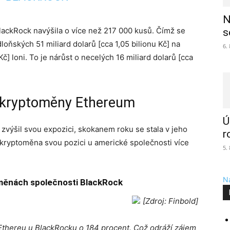
N
lackRock navýšila o více než 217 000 kusů. Čímž se
s
loňských 51 miliard dolarů [cca 1,05 bilionu Kč] na
6.
Kč] loni. To je nárůst o necelých 16 miliard dolarů [cca
o kryptoměny Ethereum
Ú
 zvýšil svou expozici, skokanem roku se stala v jeho
r
kryptoměna svou pozici u americké společnosti více
5.
Na
oměnách společnosti BlackRock
[Zdroj: Finbold]
 Ethereu u BlackRocku o 184 procent. Což odráží zájem