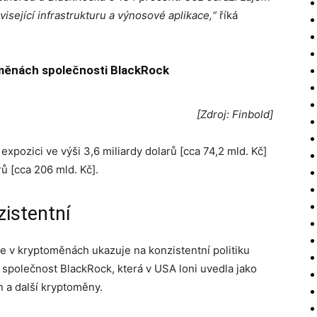
visející infrastrukturu a výnosové aplikace,“
říká
oměnách společnosti BlackRock
[Zdroj: Finbold]
xpozici ve výši 3,6 miliardy dolarů [cca 74,2 mld. Kč]
ů [cca 206 mld. Kč].
zistentní
 v kryptoměnách ukazuje na konzistentní politiku
 společnost BlackRock, která v USA loni uvedla jako
n a další kryptoměny.