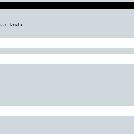
ášení k účtu
ů