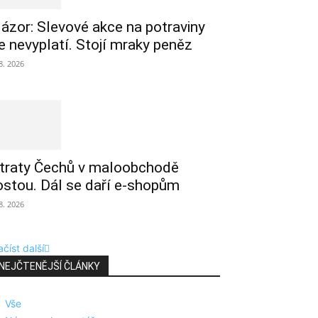
ázor: Slevové akce na potraviny
e nevyplatí. Stojí mraky peněz
 8. 2026
traty Čechů v maloobchodě
ostou. Dál se daří e-shopům
 8. 2026
číst další
NEJČTENĚJŠÍ ČLÁNKY
Vše