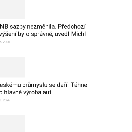
NB sazby nezměnila. Předchozí
výšení bylo správné, uvedl Michl
 8. 2026
eskému průmyslu se daří. Táhne
o hlavně výroba aut
 8. 2026