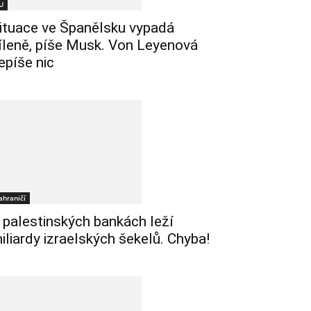
U
ituace ve Španělsku vypadá
íleně, píše Musk. Von Leyenová
epíše nic
ahraničí
 palestinských bankách leží
iliardy izraelských šekelů. Chyba!