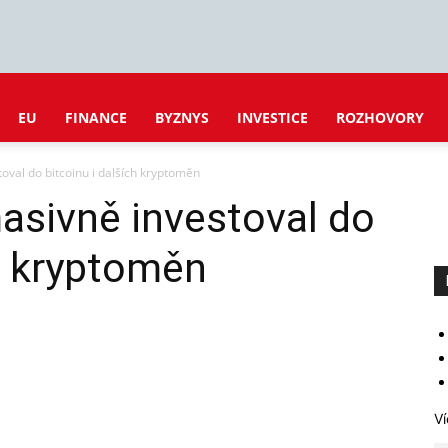
EU
FINANCE
BYZNYS
INVESTICE
ROZHOVORY
oval do bitcoinu i dalších kryptoměn
asivně investoval do
ch kryptoměn
Ví