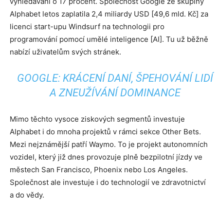
vyhledávání o 17 procent. Společnost Google ze skupiny
Alphabet letos zaplatila 2,4 miliardy USD [49,6 mld. Kč] za
licenci start-upu Windsurf na technologii pro
programování pomocí umělé inteligence [AI]. Tu už běžně
nabízí uživatelům svých stránek.
GOOGLE: KRÁCENÍ DANÍ, ŠPEHOVÁNÍ LIDÍ
A ZNEUŽÍVÁNÍ DOMINANCE
Mimo těchto vysoce ziskových segmentů investuje
Alphabet i do mnoha projektů v rámci sekce Other Bets.
Mezi nejznámější patří Waymo. To je projekt autonomních
vozidel, který již dnes provozuje plně bezpilotní jízdy ve
městech San Francisco, Phoenix nebo Los Angeles.
Společnost ale investuje i do technologií ve zdravotnictví
a do vědy.