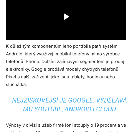
K důležitým komponentům jeho portfolia patří systém
Android, který využívají mobilní telefony mimo výrobce
telefonů iPhone. Dalším zajímavým segmentem je prodej
elektroniky. Google prodává modely chytrých telefonů
Pixel a další zařízení, jako jsou tablety, hodinky nebo
sluchátka.
NEJZISKOVĚJŠÍ JE GOOGLE. VYDĚLÁVÁ
MU YOUTUBE, ANDROID I CLOUD
Výnosy v divizi služeb firmě loni stouply o 19 procent a ve