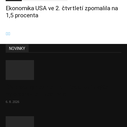
Ekonomika USA ve 2. čtvrtletí zpomalila na
1,5 procenta
NOVINKY
ČNB sazby nezměnila. Předchozí zvýšení
bylo správné, uvedl Michl
6. 8. 2026