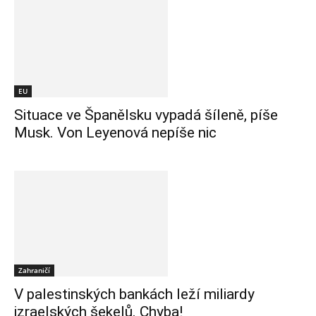
EU
Situace ve Španělsku vypadá šíleně, píše
Musk. Von Leyenová nepíše nic
Zahraničí
V palestinských bankách leží miliardy
izraelských šekelů. Chyba!