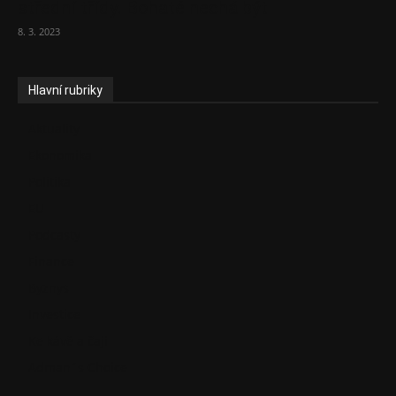
střední třídy. Bohaté nechá být
8. 3. 2023
Hlavní rubriky
Aktuality
Ekonomika
Politika
EU
Podcasty
Finance
Byznys
Investice
Ke kávě a čaji
Adman´s Choice