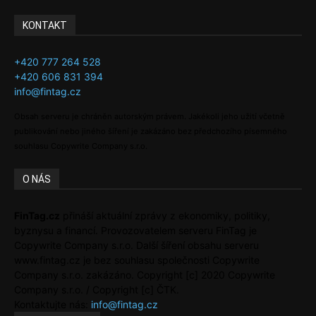
KONTAKT
+420 777 264 528
+420 606 831 394
info@fintag.cz
Obsah serveru je chráněn autorským právem. Jakékoli jeho užití včetně
publikování nebo jiného šíření je zakázáno bez předchozího písemného
souhlasu Copywrite Company s.r.o.
O NÁS
FinTag.cz
přináší aktuální zprávy z ekonomiky, politiky,
byznysu a financí. Provozovatelem serveru FinTag je
Copywrite Company s.r.o. Další šíření obsahu serveru
www.fintag.cz je bez souhlasu společnosti Copywrite
Company s.r.o. zakázáno. Copyright [c] 2020 Copywrite
Company s.r.o. / Copyright [c] ČTK.
Kontaktujte nás:
info@fintag.cz