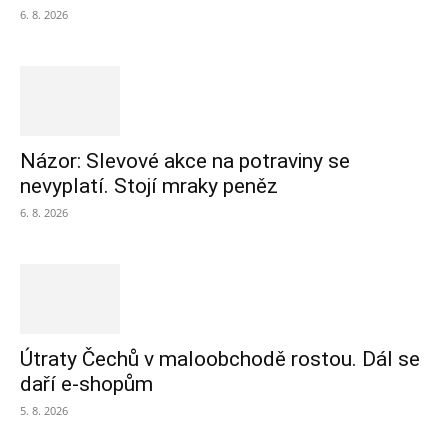
6. 8. 2026
Názor: Slevové akce na potraviny se
nevyplatí. Stojí mraky peněz
6. 8. 2026
Útraty Čechů v maloobchodě rostou. Dál se
daří e-shopům
5. 8. 2026