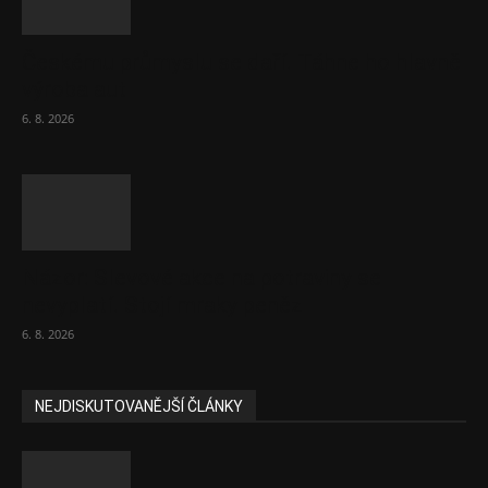
Českému průmyslu se daří. Táhne ho hlavně
výroba aut
6. 8. 2026
Názor: Slevové akce na potraviny se
nevyplatí. Stojí mraky peněz
6. 8. 2026
NEJDISKUTOVANĚJŠÍ ČLÁNKY