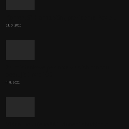
Komentář: Hanba Vám, prezidente Pavle…
21. 3. 2023
Za místenkové peklo ve vlacích mohou
cestující, tvrdí ČD
4. 8. 2022
Vláda zvažuje vyšší zdanění chudých a