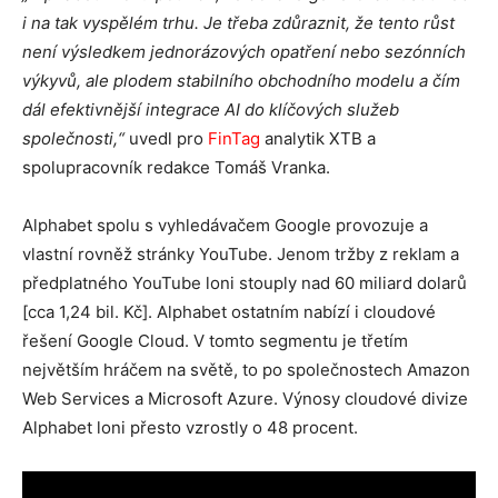
i na tak vyspělém trhu. Je třeba zdůraznit, že tento růst
není výsledkem jednorázových opatření nebo sezónních
výkyvů, ale plodem stabilního obchodního modelu a čím
dál efektivnější integrace AI do klíčových služeb
společnosti,“
uvedl pro
FinTag
analytik XTB a
spolupracovník redakce Tomáš Vranka.
Alphabet spolu s vyhledávačem Google provozuje a
vlastní rovněž stránky YouTube. Jenom tržby z reklam a
předplatného YouTube loni stouply nad 60 miliard dolarů
[cca 1,24 bil. Kč]. Alphabet ostatním nabízí i cloudové
řešení Google Cloud. V tomto segmentu je třetím
největším hráčem na světě, to po společnostech Amazon
Web Services a Microsoft Azure. Výnosy cloudové divize
Alphabet loni přesto vzrostly o 48 procent.