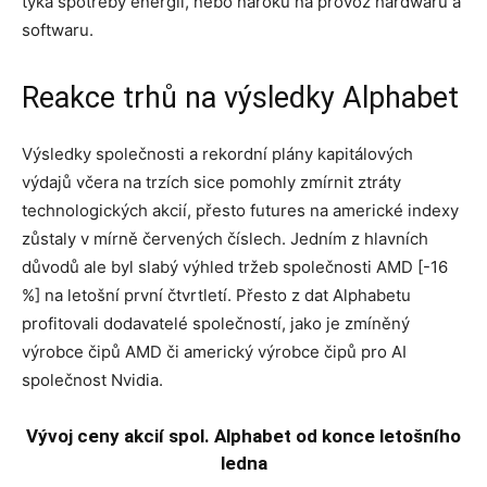
týká spotřeby energií, nebo nároků na provoz hardwaru a
softwaru.
Reakce trhů na výsledky Alphabet
Výsledky společnosti a rekordní plány kapitálových
výdajů včera na trzích sice pomohly zmírnit ztráty
technologických akcií, přesto futures na americké indexy
zůstaly v mírně červených číslech. Jedním z hlavních
důvodů ale byl slabý výhled tržeb společnosti AMD [-16
%] na letošní první čtvrtletí. Přesto z dat Alphabetu
profitovali dodavatelé společností, jako je zmíněný
výrobce čipů AMD či americký výrobce čipů pro AI
společnost Nvidia.
Vývoj ceny akcií spol. Alphabet od konce letošního
ledna