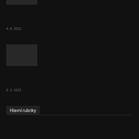
Za místenkové peklo ve vlacích mohou
cestující, tvrdí ČD
4. 8. 2022
Vláda zvažuje vyšší zdanění chudých a
střední třídy. Bohaté nechá být
8. 3. 2023
Hlavní rubriky
Aktuality
Ekonomika