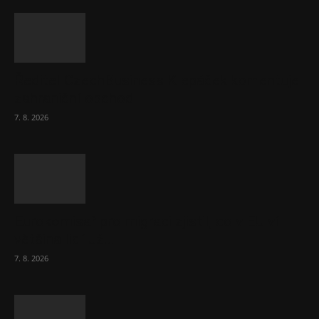
Ředitel CzechBusiness Klepáček komentuje
zahraniční obchod
7. 8. 2026
Eurokomisař pro migraci zjistil, co v EU ví
většina lidí už...
7. 8. 2026