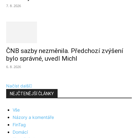
7. 8. 2026
ČNB sazby nezměnila. Předchozí zvýšení
bylo správné, uvedl Michl
6. 8. 2026
Načíst další
NEJČTENĚJŠÍ ČLÁNKY
Vše
Názory a komentáře
FinTag
Domácí