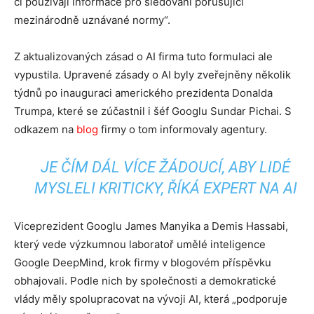
či používají informace pro sledování porušující
mezinárodně uznávané normy“.
Z aktualizovaných zásad o AI firma tuto formulaci ale
vypustila. Upravené zásady o AI byly zveřejněny několik
týdnů po inauguraci amerického prezidenta Donalda
Trumpa, které se zúčastnil i šéf Googlu Sundar Pichai. S
odkazem na
blog
firmy o tom informovaly agentury.
JE ČÍM DÁL VÍCE ŽÁDOUCÍ, ABY LIDÉ
MYSLELI KRITICKY, ŘÍKÁ EXPERT NA AI
Viceprezident Googlu James Manyika a Demis Hassabi,
který vede výzkumnou laboratoř umělé inteligence
Google DeepMind, krok firmy v blogovém příspěvku
obhajovali. Podle nich by společnosti a demokratické
vlády měly spolupracovat na vývoji AI, která „podporuje