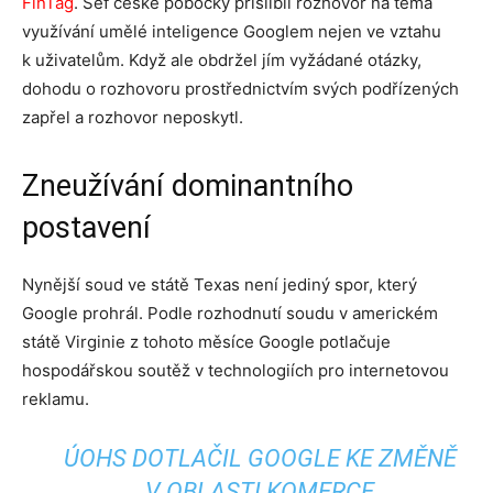
FinTag
. Šéf české pobočky přislíbil rozhovor na téma
využívání umělé inteligence Googlem nejen ve vztahu
k uživatelům. Když ale obdržel jím vyžádané otázky,
dohodu o rozhovoru prostřednictvím svých podřízených
zapřel a rozhovor neposkytl.
Zneužívání dominantního
postavení
Nynější soud ve státě Texas není jediný spor, který
Google prohrál. Podle rozhodnutí soudu v americkém
státě Virginie z tohoto měsíce Google potlačuje
hospodářskou soutěž v technologiích pro internetovou
reklamu.
ÚOHS DOTLAČIL GOOGLE KE ZMĚNĚ
V OBLASTI KOMERCE