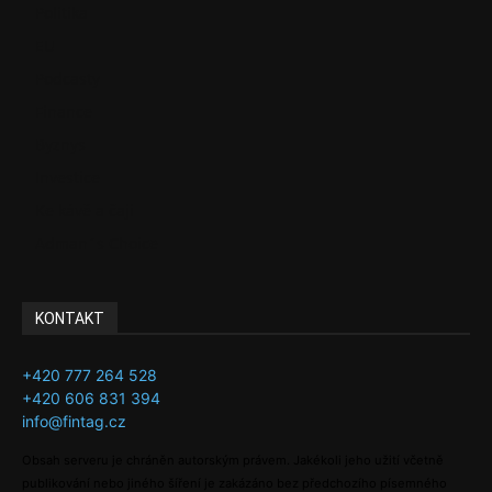
Politika
EU
Podcasty
Finance
Byznys
Investice
Ke kávě a čaji
Adman´s Choice
KONTAKT
+420 777 264 528
+420 606 831 394
info@fintag.cz
Obsah serveru je chráněn autorským právem. Jakékoli jeho užití včetně
publikování nebo jiného šíření je zakázáno bez předchozího písemného