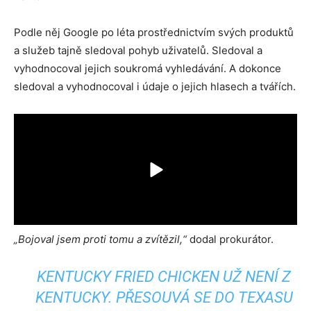
Podle něj Google po léta prostřednictvím svých produktů
a služeb tajně sledoval pohyb uživatelů. Sledoval a
vyhodnocoval jejich soukromá vyhledávání. A dokonce
sledoval a vyhodnocoval i údaje o jejich hlasech a tvářích.
„Bojoval jsem proti tomu a zvítězil,“
dodal prokurátor.
KENTUCKY FRIED CHICKEN UŽ NENÍ Z
KENTUCKY. PŘESOUVÁ SE DO TEXASU