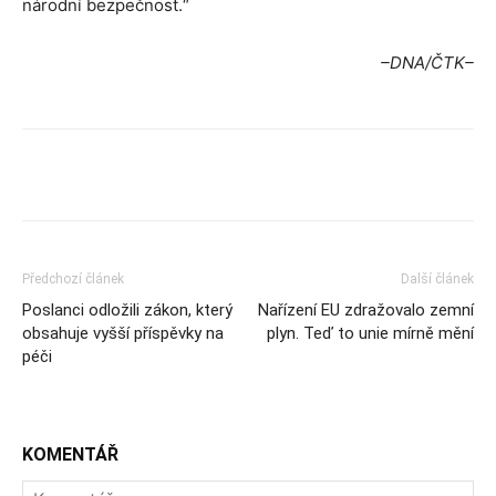
národní bezpečnost.“
–DNA/ČTK–
Předchozí článek
Další článek
Poslanci odložili zákon, který
Nařízení EU zdražovalo zemní
obsahuje vyšší příspěvky na
plyn. Teď to unie mírně mění
péči
KOMENTÁŘ