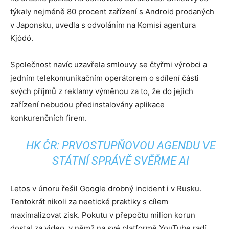
týkaly nejméně 80 procent zařízení s Android prodaných
v Japonsku, uvedla s odvoláním na Komisi agentura
Kjódó.
Společnost navíc uzavřela smlouvy se čtyřmi výrobci a
jedním telekomunikačním operátorem o sdílení části
svých příjmů z reklamy výměnou za to, že do jejich
zařízení nebudou předinstalovány aplikace
konkurenčních firem.
HK ČR: PRVOSTUPŇOVOU AGENDU VE
STÁTNÍ SPRÁVĚ SVĚŘME AI
Letos v únoru řešil Google drobný incident i v Rusku.
Tentokrát nikoli za neetické praktiky s cílem
maximalizovat zisk. Pokutu v přepočtu milion korun
dostal za video, v němž na své platformě YouTube radí