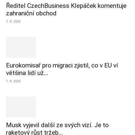
Ředitel CzechBusiness Klepáček komentuje
zahraniční obchod
7. 8. 2026
Eurokomisař pro migraci zjistil, co v EU ví
většina lidí už...
7. 8. 2026
Musk vyjevil další ze svých vizí. Je to
raketový růst tržeb...