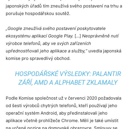
japonských úřadů tím zneužívá svého postavení na trhu a
porušuje hospodářskou soutěž.
„Google zneužívá svého postavení poskytovatele
ekosystému aplikací Google Play.
[…]
Neoprávněně nutí
výrobce telefonů, aby ve svých zařízeních
upřednostňovali jeho aplikace a služby,“
uvedla japonská
komise pro spravedlivý obchod.
HOSPODÁŘSKÉ VÝSLEDKY: PALANTIR
ZÁŘÍ, AMD A ALPHABET ZKLAMALY
Podle Komise společnost už v červenci 2020 požadovala
od šesti výrobců chytrých telefonů, kteří používají jeho
operační systém Android, aby předinstalovali jeho
aplikace včetně prohlížeče Chrome. Měli je také umístit
na určené pozice na domovské obrazovce. Smlouvy se