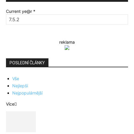
Current ye@r
*
reklama
POSLEDNÍ ČLÁNKY
Vše
Nejlepší
Nejpopulárnější
Více