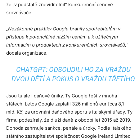
že „v podstatě zneviditelnil“ konkurenční cenové
srovnávače.
„Nezákonné praktiky Googlu bránily spotřebitelům v
přístupu k potenciálně nižším cenám a k užitečným
informacím o produktech z konkurenčních srovnávačů,“
dodala organizace.
CHATGPT: ODSOUDILI HO ZA VRAŽDU
DVOU DĚTÍ A POKUS O VRAŽDU TŘETÍHO
Jsou tu ale i daňové úniky. Ty Google řeší v mnoha
státech. Letos Google zaplatil 326 milionů eur [cca 8,1
mld. Kč] za urovnání daňového sporu s italskými úřady. Ty
firmu podezíraly, že dluží daně z období let 2015 až 2019.
Dohoda zahrnuje sankce, penále a úroky. Podle italského
státního zastupitelství společnost Google Ireland Limited