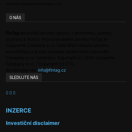
souhlasu Copywrite Company s.r.o.
O NÁS
FinTag.cz
přináší aktuální zprávy z ekonomiky, politiky,
byznysu a financí. Provozovatelem serveru FinTag je
Copywrite Company s.r.o. Další šíření obsahu serveru
www.fintag.cz je bez souhlasu společnosti Copywrite
Company s.r.o. zakázáno. Copyright [c] 2020 Copywrite
Company s.r.o. / Copyright [c] ČTK.
Kontaktujte nás:
info@fintag.cz
SLEDUJTE NÁS
INZERCE
Investiční disclaimer