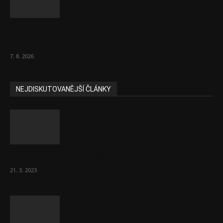
Musk vyjevil další ze svých vizí. Je to
raketový růst tržeb...
7. 8. 2026
NEJDISKUTOVANĚJŠÍ ČLÁNKY
Komentář: Hanba Vám, prezidente Pavle…
21. 3. 2023