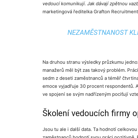
vedoucí komunikují. Jak dávají zpětnou vaz
marketingová ředitelka Grafton Recruitment
NEZAMĚSTNANOST KLE
Na druhou stranu výsledky průzkumu jedno
manažerů měl být zas takový problém. Práci
sedm z deseti zaměstnanců a téměř čtvrtina
emoce vyjadřuje 30 procent respondentů. A
ve spojení se svým nadřízeným pociťují vzte
Školení vedoucích firmy o
Jsou tu ale i další data. Ta hodnotí celkovo
zaměstnanců hodnotí svou práci pozitivně. P