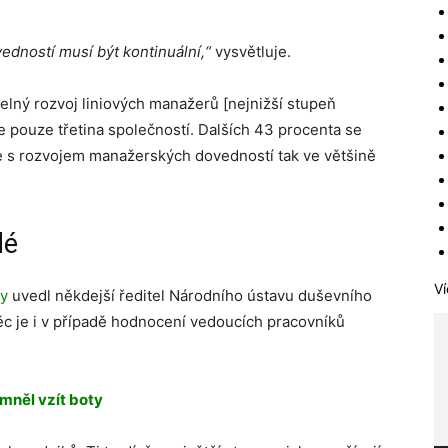
dností musí být kontinuální,“
vysvětluje.
elný rozvoj liniových manažerů [nejnižší stupeň
e pouze třetina společností. Dalších 43 procenta se
e s rozvojem manažerských dovedností tak ve většině
dé
Ví
vy
uvedl někdejší ředitel Národního ústavu duševního
věc je i v případě hodnocení vedoucích pracovníků
omněl vzít boty