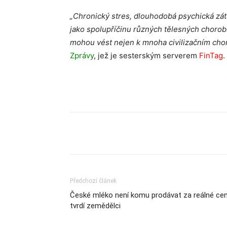
„Chronický stres, dlouhodobá psychická zátě
jako spolupříčinu různých tělesných chorob
mohou vést nejen k mnoha civilizačním chor
Zprávy
, jež je sesterským serverem
FinTag
.
Sdílet
Předchozí článek
České mléko není komu prodávat za reálné cen
tvrdí zemědělci