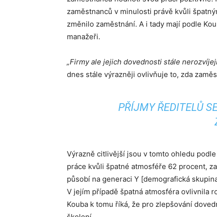
zaměstnanců v minulosti právě kvůli špatn
změnilo zaměstnání. A i tady mají podle Kou
manažeři.
„Firmy ale jejich dovednosti stále nerozvíjej
dnes stále výrazněji ovlivňuje to, zda zamě
PŘÍJMY ŘEDITELŮ S
Výrazně citlivější jsou v tomto ohledu pod
práce kvůli špatné atmosféře 62 procent, za
působí na generaci Y [demografická skupina 
V jejím případě špatná atmosféra ovlivnila 
Kouba k tomu říká, že pro zlepšování doved
školení.