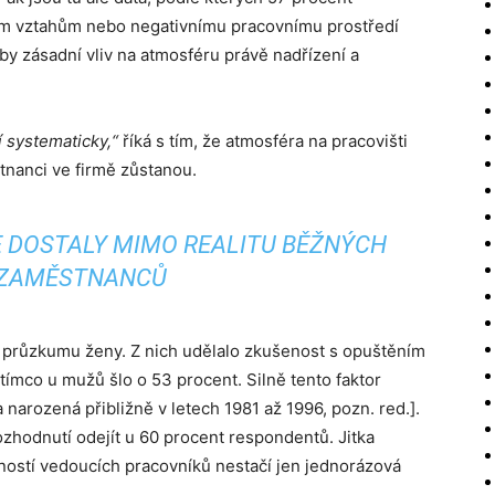
ým vztahům nebo negativnímu pracovnímu prostředí
by zásadní vliv na atmosféru právě nadřízení a
í systematicky,“
říká s tím, že atmosféra na pracovišti
stnanci ve firmě zůstanou.
E DOSTALY MIMO REALITU BĚŽNÝCH
ZAMĚSTNANCŮ
le průzkumu ženy. Z nich udělalo zkušenost s opuštěním
tímco u mužů šlo o 53 procent. Silně tento faktor
narozená přibližně v letech 1981 až 1996, pozn. red.].
rozhodnutí odejít u 60 procent respondentů. Jitka
ností vedoucích pracovníků nestačí jen jednorázová