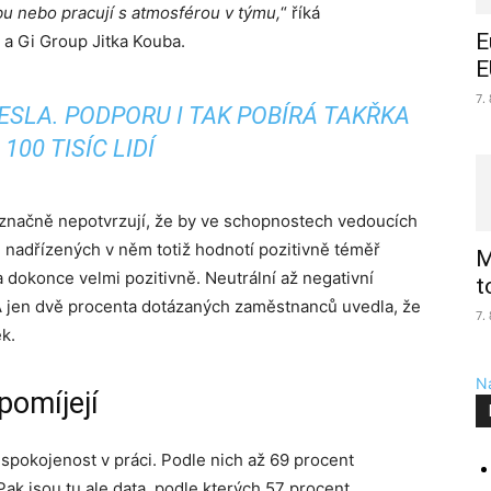
bu nebo pracují s atmosférou v týmu,
“ říká
E
 a Gi Group Jitka Kouba.
E
7.
SLA. PODPORU I TAK POBÍRÁ TAKŘKA
100 TISÍC LIDÍ
značně nepotvrzují, že by ve schopnostech vedoucích
 nadřízených v něm totiž hodnotí pozitivně téměř
M
 dokonce velmi pozitivně. Neutrální až negativní
t
 jen dvě procenta dotázaných zaměstnanců uvedla, že
7.
k.
Na
pomíjejí
u spokojenost v práci. Podle nich až 69 procent
ak jsou tu ale data, podle kterých 57 procent