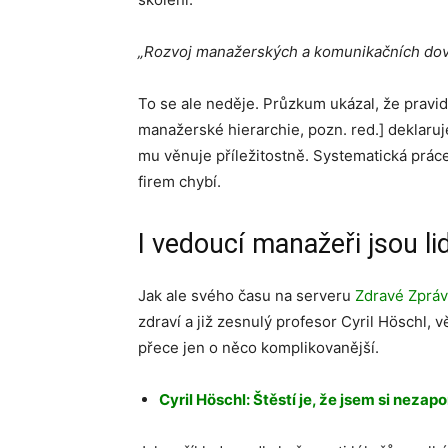
„Rozvoj manažerských a komunikačních dove
To se ale neděje. Průzkum ukázal, že pravid
manažerské hierarchie, pozn. red.] deklaruj
mu věnuje příležitostně. Systematická prác
firem chybí.
I vedoucí manažeři jsou li
Jak ale svého času na serveru
Zdravé Zprá
zdraví a již zesnulý profesor Cyril Höschl, 
přece jen o něco komplikovanější.
Cyril Höschl: Štěstí je, že jsem si nezap