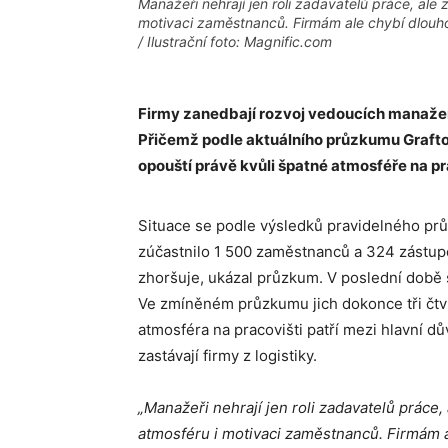
Manažeři nehrají jen roli zadavatelů práce, ale
motivaci zaměstnanců. Firmám ale chybí dlouho
/ Ilustrační foto: Magnific.com
Firmy zanedbají rozvoj vedoucích manažerů
Přičemž podle aktuálního průzkumu Grafton
opouští právě kvůli špatné atmosféře na pr
Situace se podle výsledků pravidelného prů
zúčastnilo 1 500 zaměstnanců a 324 zástup
zhoršuje, ukázal průzkum. V poslední době s
Ve zmíněném průzkumu jich dokonce tři čtvr
atmosféra na pracovišti patří mezi hlavní 
zastávají firmy z logistiky.
„Manažeři nehrají jen roli zadavatelů práce
atmosféru i motivaci zaměstnanců. Firmám a