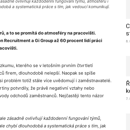
 zásadně ovlivňují každodenní fungování týmů, atmosféru i
dobá a systematická práce s tím, jak vedoucí komunikují.
C
s
, a to se promítá do atmosféry na pracovišti.
 Recruitment a Gi Group až 60 procent lidí práci
8.
acovišti.
zkumu, kterého se v letošním prvním čtvrtletí
ců firem, dlouhodobě nelepší. Naopak se spíše
i problém totiž stále více uvědomují i zaměstnavatelé.
Ř
tiny potvrdily, že právě negativní vztahy nebo
k
důvody odchodů zaměstnanců. Nejčastěji tento názor
7.
, ale zásadně ovlivňují každodenní fungování týmů,
le chybí dlouhodobá a systematická práce s tím, jak