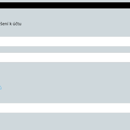
ášení k účtu
ů