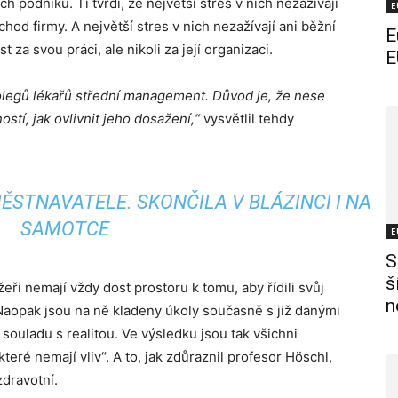
h podniků. Ti tvrdí, že největší stres v nich nezažívají
E
chod firmy. A největší stres v nich nezažívají ani běžní
E
za svou práci, ale nikoli za její organizaci.
E
kolegů lékařů střední management. Důvod je, že nese
tí, jak ovlivnit jeho dosažení,“
vysvětlil tehdy
ĚSTNAVATELE. SKONČILA V BLÁZINCI I NA
SAMOTCE
E
S
š
eři nemají vždy dost prostoru k tomu, aby řídili svůj
n
 Naopak jsou na ně kladeny úkoly současně s již danými
souladu s realitou. Ve výsledku jsou tak všichni
které nemají vliv“. A to, jak zdůraznil profesor Höschl,
zdravotní.