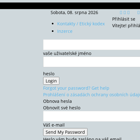
Sobota, 08. srpna 2026
Přihlásit se
Kontakty / Etický kodex
Vítejte! přihl
Inzerce
vaše uživatelské jméno
heslo
Forgot your password? Get help
Prohlášení o zásadách ochrany osobních údaj
Obnova hesla
Obnovit své heslo
Váš e-mail
Heslo vám bude zasláno na váš email