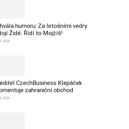
hvála humoru: Za letošními vedry
tojí Židé. Řídí to Mojžíš!
 8. 2026
editel CzechBusiness Klepáček
omentuje zahraniční obchod
 8. 2026