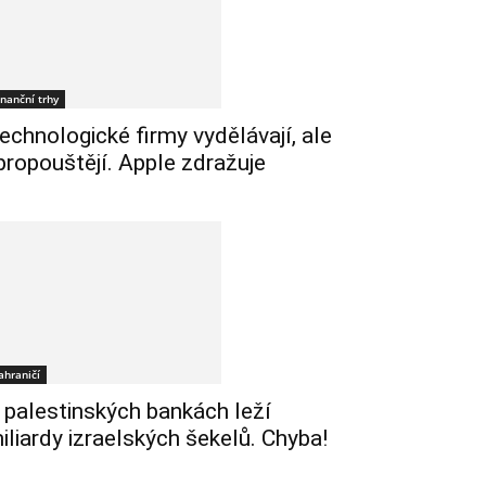
inanční trhy
echnologické firmy vydělávají, ale
 propouštějí. Apple zdražuje
ahraničí
 palestinských bankách leží
iliardy izraelských šekelů. Chyba!