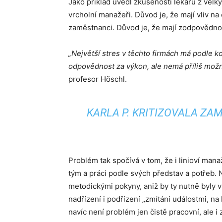
Jako příklad uvedl zkušenosti lékařů z velkýc
vrcholní manažeři. Důvod je, že mají vliv na 
zaměstnanci. Důvod je, že mají zodpovědnost 
„Největší stres v těchto firmách má podle 
odpovědnost za výkon, ale nemá příliš možnos
profesor Höschl.
KARLA P. KRITIZOVALA ZAM
Problém tak spočívá v tom, že i linioví manaž
tým a práci podle svých představ a potřeb.
metodickými pokyny, aniž by ty nutně byly v 
nadřízení i podřízení „zmítáni událostmi, na 
navíc není problém jen čistě pracovní, ale i 