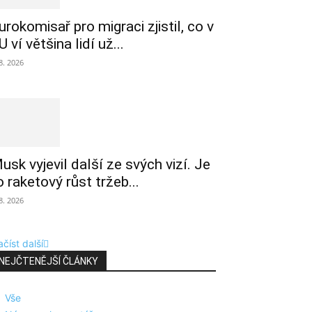
urokomisař pro migraci zjistil, co v
U ví většina lidí už...
 8. 2026
usk vyjevil další ze svých vizí. Je
o raketový růst tržeb...
 8. 2026
číst další
NEJČTENĚJŠÍ ČLÁNKY
Vše