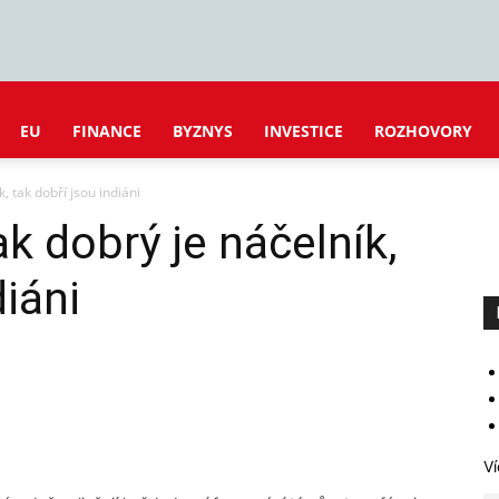
EU
FINANCE
BYZNYS
INVESTICE
ROZHOVORY
k, tak dobří jsou indiáni
ak dobrý je náčelník,
diáni
Ví