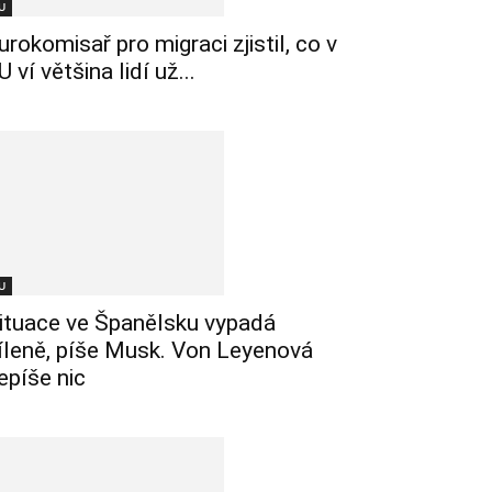
U
urokomisař pro migraci zjistil, co v
U ví většina lidí už...
U
ituace ve Španělsku vypadá
íleně, píše Musk. Von Leyenová
epíše nic