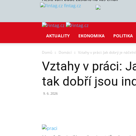
fintag.cz
AKTUALITY
EKONOMIKA
POLITIKA
Domů
Domácí
Vztahy v práci: Jak dobrý je náčelní
Vztahy v práci: J
tak dobří jsou in
9. 6. 2026
Sdílet