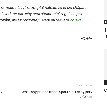
ž mohou člověka zdeptat natolik, že je lze chápat i
.
Uvedené poruchy neurohumorální regulace pak
obám, ale i k rakovině,“
uvedl na serveru
Zdravé
F
T
i
–DNA–
Z
Další článek
V
y,
Cena ropy prudce klesá. Spolu s ní i ceny paliv
m
v Česku