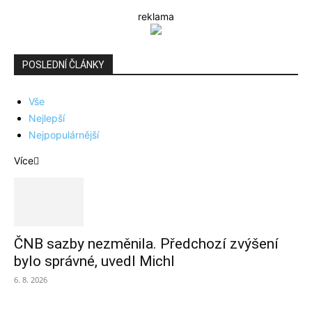
reklama
POSLEDNÍ ČLÁNKY
Vše
Nejlepší
Nejpopulárnější
Více
ČNB sazby nezměnila. Předchozí zvýšení
bylo správné, uvedl Michl
6. 8. 2026