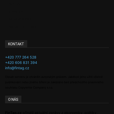
Byznys
Investice
Ke kávě a čaji
Adman´s Choice
KONTAKT
+420 777 264 528
+420 606 831 394
info@fintag.cz
Obsah serveru je chráněn autorským právem. Jakékoli jeho užití včetně
publikování nebo jiného šíření je zakázáno bez předchozího písemného
souhlasu Copywrite Company s.r.o.
O NÁS
FinTag.cz
přináší aktuální zprávy z ekonomiky, politiky,