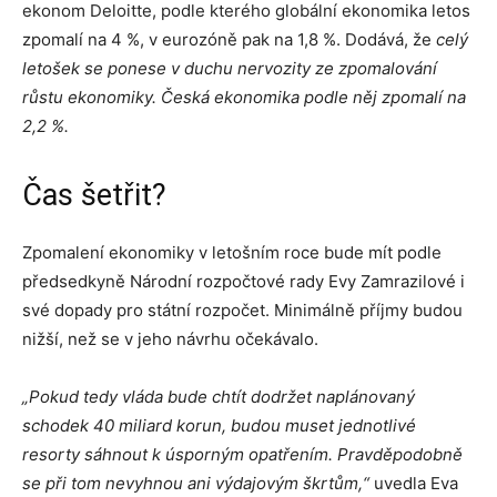
ekonom Deloitte, podle kterého globální ekonomika letos
zpomalí na 4 %, v eurozóně pak na 1,8 %. Dodává, že
celý
letošek se ponese v duchu nervozity ze zpomalování
růstu ekonomiky. Česká ekonomika podle něj zpomalí na
2,2 %.
Čas šetřit?
Zpomalení ekonomiky v letošním roce bude mít podle
předsedkyně Národní rozpočtové rady Evy Zamrazilové i
své dopady pro státní rozpočet. Minimálně příjmy budou
nižší, než se v jeho návrhu očekávalo.
„Pokud tedy vláda bude chtít dodržet naplánovaný
schodek 40 miliard korun, budou muset jednotlivé
resorty sáhnout k úsporným opatřením. Pravděpodobně
se při tom nevyhnou ani výdajovým škrtům,“
uvedla Eva