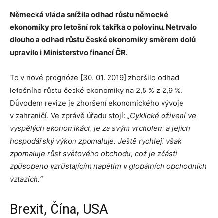
Německá vláda snížila odhad růstu německé
ekonomiky pro letošní rok takřka o polovinu. Netrvalo
dlouho a odhad růstu české ekonomiky směrem dolů
upravilo i Ministerstvo financí ČR.
To v nové prognóze [30. 01. 2019] zhoršilo odhad
letošního růstu české ekonomiky na 2,5 % z 2,9 %.
Důvodem revize je zhoršení ekonomického vývoje
v zahraničí. Ve zprávě úřadu stojí:
„Cyklické oživení ve
vyspělých ekonomikách je za svým vrcholem a jejich
hospodářský výkon zpomaluje. Ještě rychleji však
zpomaluje růst světového obchodu, což je zčásti
způsobeno vzrůstajícím napětím v globálních obchodních
vztazích.“
Brexit, Čína, USA