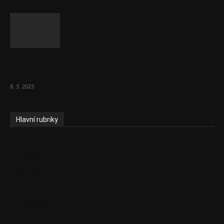
Vláda zvažuje vyšší zdanění chudých a
střední třídy. Bohaté nechá být
8. 3. 2023
Hlavní rubriky
Aktuality
Ekonomika
Politika
EU
Podcasty
Finance