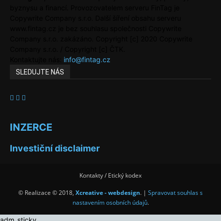
byznysu a financí. Provozovatelem serveru FinTag je
Copywrite Company s.r.o. Další šíření obsahu serveru
www.fintag.cz je bez souhlasu společnosti Copywrite
Company s.r.o. zakázáno. Copyright [c] 2020 Copywrite
Company s.r.o. / Copyright [c] ČTK.
Kontaktujte nás:
info@fintag.cz
SLEDUJTE NÁS
INZERCE
Investiční disclaimer
Kontakty / Etický kodex
© Realizace © 2018,
Xcreative - webdesign
. |
Spravovat souhlas s
nastavením osobních údajů
.
adm_sticky