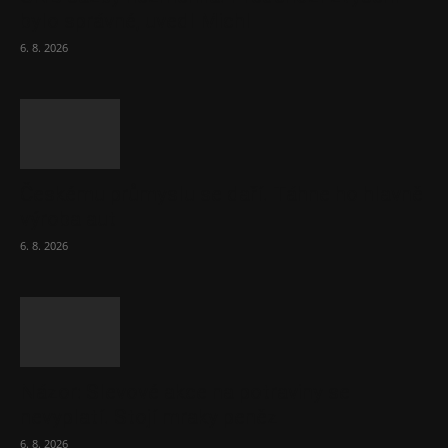
bylo správné, uvedl Michl
6. 8. 2026
Českému průmyslu se daří. Táhne ho hlavně
výroba aut
6. 8. 2026
Názor: Slevové akce na potraviny se
nevyplatí. Stojí mraky peněz
6. 8. 2026