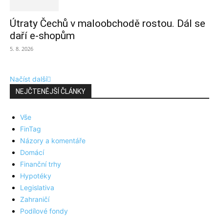
Útraty Čechů v maloobchodě rostou. Dál se
daří e-shopům
5. 8. 2026
Načíst další
NEJČTENĚJŠÍ ČLÁNKY
Vše
FinTag
Názory a komentáře
Domácí
Finanční trhy
Hypotéky
Legislativa
Zahraničí
Podílové fondy