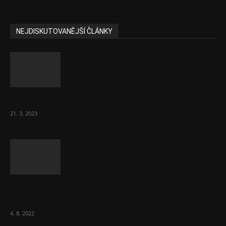
NEJDISKUTOVANĚJŠÍ ČLÁNKY
Komentář: Hanba Vám, prezidente Pavle…
21. 3. 2023
Za místenkové peklo ve vlacích mohou
cestující, tvrdí ČD
4. 8. 2022