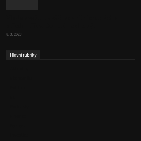
Vláda zvažuje vyšší zdanění chudých a
střední třídy. Bohaté nechá být
8. 3. 2023
Hlavní rubriky
Aktuality
Ekonomika
Politika
EU
Podcasty
Finance
Byznys
Investice