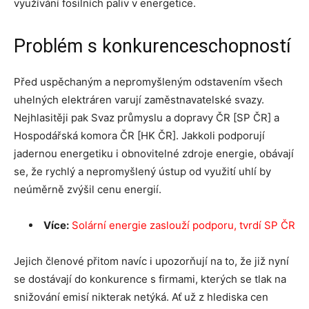
využívání fosilních paliv v energetice.
Problém s konkurenceschopností
Před uspěchaným a nepromyšleným odstavením všech
uhelných elektráren varují zaměstnavatelské svazy.
Nejhlasitěji pak Svaz průmyslu a dopravy ČR [SP ČR] a
Hospodářská komora ČR [HK ČR]. Jakkoli podporují
jadernou energetiku i obnovitelné zdroje energie, obávají
se, že rychlý a nepromyšlený ústup od využití uhlí by
neúměrně zvýšil cenu energií.
Více:
Solární energie zaslouží podporu, tvrdí SP ČR
Jejich členové přitom navíc i upozorňují na to, že již nyní
se dostávají do konkurence s firmami, kterých se tlak na
snižování emisí nikterak netýká. Ať už z hlediska cen