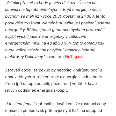
„O kolik přesně to bude je věcí diskuze. Úzce s tím
souvisí nástup obnovitelných zdrojů energie, u nichž
bychom se měli již v roce 2030 dostat na 24 %. A tento
podíl dále zvyšovat. Neméně důležité je i posílení jaderné
energetiky. Během jedné generace bychom proto měli
zvýšit využití jaderné energetiky v celkovém
energetickém mixu na 40 až 50 %. V tomto ohledu pak
bude velice záležet na navýšení kapacity Jaderné
elektrárny Dukovany,“
uvedl pro
FinTag.cz
.
Zároveň dodal, že pokud by nedošlo k nárůstu podílu
obnovitelných zdrojů energie a energie z jádra, bude
třeba [při ústupu od uhlí, pozn. red.] vědět, kde a za
jakých podmínek energii nakoupit.
„I to sledujeme,“
upřesnil s dovětkem, že rostoucí ceny
emisních pohledávek přitom již nyní tlačí na ústup od