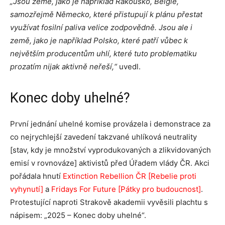
„Jsou země, jako je například Rakousko, Belgie,
samozřejmě Německo, které přistupují k plánu přestat
využívat fosilní paliva velice zodpovědně. Jsou ale i
země, jako je například Polsko, které patří vůbec k
největším producentům uhlí, které tuto problematiku
prozatím nijak aktivně neřeší,“
uvedl.
Konec doby uhelné?
První jednání uhelné komise provázela i demonstrace za
co nejrychlejší zavedení takzvané uhlíková neutrality
[stav, kdy je množství vyprodukovaných a zlikvidovaných
emisí v rovnováze] aktivistů před Úřadem vlády ČR. Akci
pořádala hnutí
Extinction Rebellion ČR
[Rebelie proti
vyhynutí]
a
Fridays For Future [Pátky pro budoucnost]
.
Protestující naproti Strakově akademii vyvěsili plachtu s
nápisem: „2025 – Konec doby uhelné“.