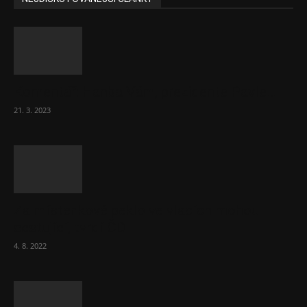
Komentář: Hanba Vám, prezidente Pavle…
21. 3. 2023
Za místenkové peklo ve vlacích mohou
cestující, tvrdí ČD
4. 8. 2022