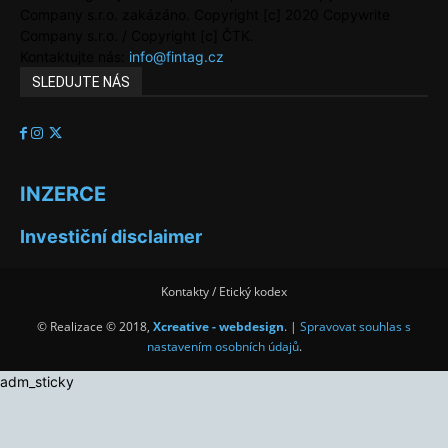
Company s.r.o. zakázáno. Copyright [c] 2020 Copywrite
Company s.r.o. / Copyright [c] ČTK.
Kontaktujte nás:
info@fintag.cz
SLEDUJTE NÁS
INZERCE
Investiční disclaimer
Kontakty / Etický kodex
© Realizace © 2018,
Xcreative - webdesign
. |
Spravovat souhlas s
nastavením osobních údajů
.
adm_sticky