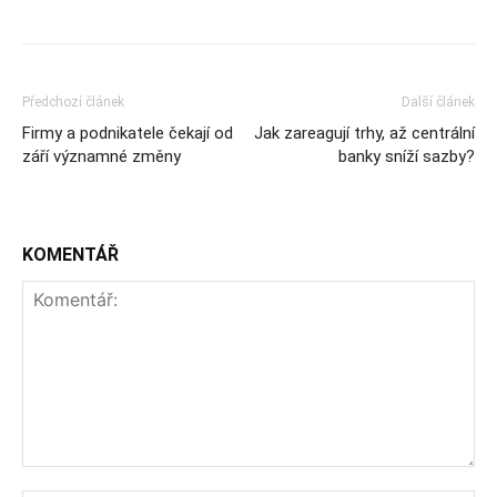
Předchozí článek
Další článek
Firmy a podnikatele čekají od
Jak zareagují trhy, až centrální
září významné změny
banky sníží sazby?
KOMENTÁŘ