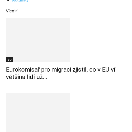
Více
EU
Eurokomisař pro migraci zjistil, co v EU ví
většina lidí už...