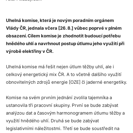
Uhelná komise, která je novým poradním orgánem
Vlády ČR, jednala včera [26. 8.] vůbec poprvé v plném
obsazení. Cílem komise je
zhodnotit budoucí potřebu
hnědého uhlí a navrhnout postup útlumu jeho využití při
výrobě elektřiny v ČR.
Uhelná komise má řešit nejen útlum těžby uhlí, ale i
celkový energetický mix ČR. A to včetně dalšího využití
obnovitelných zdrojů energie [OZE] či jaderné energetiky.
Komise na svém prvním jednání zvolila tajemníka a
ustanovila tři pracovní skupiny. První se bude zabývat
analýzou dat a časovým harmonogramem útlumu těžby a
využití hnědého uhlí. Druhá se bude zabývat
legislativními náležitostmi. Třetí se bude soustředit na