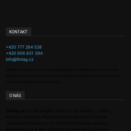
Ke kávě a čaji
Adman´s Choice
KONTAKT
+420 777 264 528
+420 606 831 394
info@fintag.cz
Obsah serveru je chráněn autorským právem. Jakékoli jeho užití včetně
publikování nebo jiného šíření je zakázáno bez předchozího písemného
souhlasu Copywrite Company s.r.o.
O NÁS
FinTag.cz
přináší aktuální zprávy z ekonomiky, politiky,
byznysu a financí. Provozovatelem serveru FinTag je
Copywrite Company s.r.o. Další šíření obsahu serveru
www.fintag.cz je bez souhlasu společnosti Copywrite