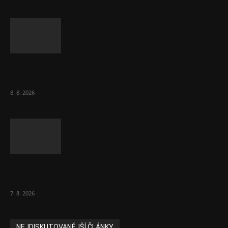
Chvála humoru: Za letošními vedry stojí
Židé. Řídí to Mojše!
8. 8. 2026
Ředitel CzechBusiness Klepáček komentuje
zahraniční obchod
7. 8. 2026
NEJDISKUTOVANĚJŠÍ ČLÁNKY