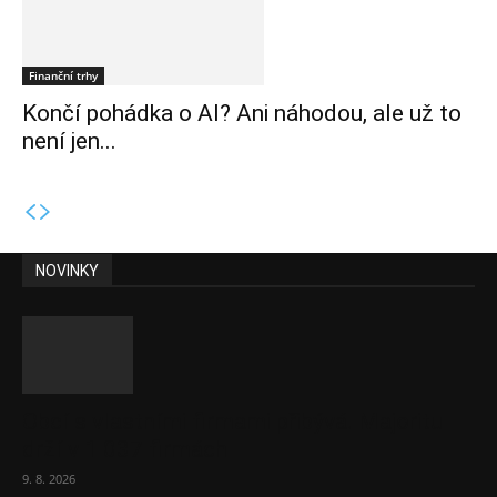
Finanční trhy
Končí pohádka o AI? Ani náhodou, ale už to
není jen...
NOVINKY
Obcí s vlastními firmami přibývá. Majoritu
drží v 1 037 firmách
9. 8. 2026