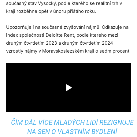
současný stav Vysocký, podle kterého se realitní trh v
kraji rozběhne opět v únoru příštího roku.
Upozorňuje i na současné zvyšování nájmů. Odkazuje na
index společnosti Deloitte Rent, podle kterého mezi
druhým čtvrtletím 2023 a druhým čtvrtletím 2024
vzrostly nájmy v Moravskoslezském kraji o sedm procent.
ČÍM DÁL VÍCE MLADÝCH LIDÍ REZIGNUJE
NA SEN O VLASTNÍM BYDLENÍ