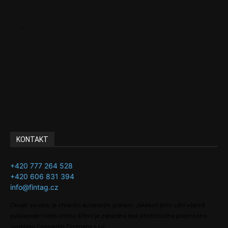
EU
Podcasty
Finance
Byznys
Investice
Ke kávě a čaji
Adman´s Choice
KONTAKT
+420 777 264 528
+420 606 831 394
info@fintag.cz
Obsah serveru je chráněn autorským právem. Jakékoli jeho užití včetně
publikování nebo jiného šíření je zakázáno bez předchozího písemného
souhlasu Copywrite Company s.r.o.