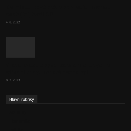
Za místenkové peklo ve vlacích mohou
cestující, tvrdí ČD
4. 8. 2022
Vláda zvažuje vyšší zdanění chudých a
střední třídy. Bohaté nechá být
8. 3. 2023
Hlavní rubriky
Aktuality
Ekonomika
Politika