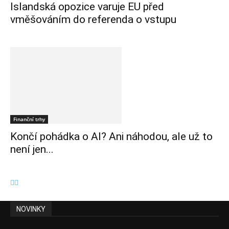
Islandská opozice varuje EU před
vměšováním do referenda o vstupu
Finanční trhy
Končí pohádka o AI? Ani náhodou, ale už to
není jen...
NOVINKY