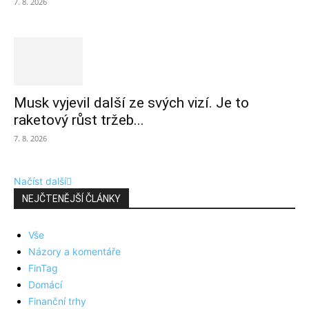
7. 8. 2026
Musk vyjevil další ze svých vizí. Je to
raketový růst tržeb...
7. 8. 2026
Načíst další
NEJČTENĚJŠÍ ČLÁNKY
Vše
Názory a komentáře
FinTag
Domácí
Finanční trhy