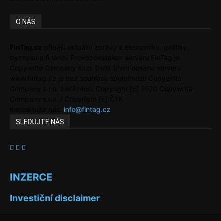
O NÁS
FinTag.cz
přináší aktuální zprávy z ekonomiky, politiky,
byznysu a financí. Provozovatelem serveru FinTag je
Copywrite Company s.r.o. Další šíření obsahu serveru
www.fintag.cz je bez souhlasu společnosti Copywrite
Company s.r.o. zakázáno. Copyright [c] 2020 Copywrite
Company s.r.o. / Copyright [c] ČTK.
Kontaktujte nás:
info@fintag.cz
SLEDUJTE NÁS
INZERCE
Investiční disclaimer