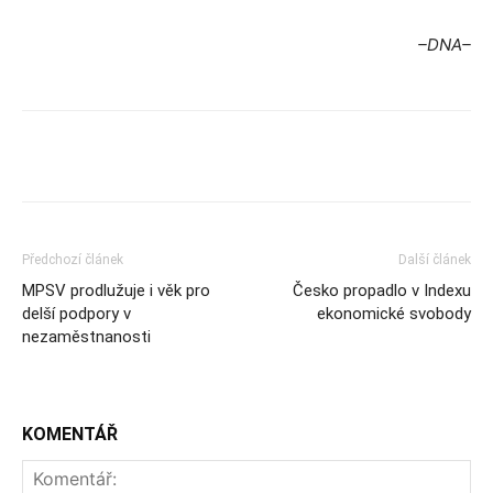
–DNA–
Předchozí článek
Další článek
MPSV prodlužuje i věk pro
Česko propadlo v Indexu
delší podpory v
ekonomické svobody
nezaměstnanosti
KOMENTÁŘ