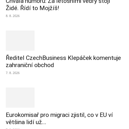
Chvála humoru: Za letošními vedry stojí
Židé. Řídí to Mojžíš!
8. 8. 2026
Ředitel CzechBusiness Klepáček komentuje
zahraniční obchod
7. 8. 2026
Eurokomisař pro migraci zjistil, co v EU ví
většina lidí už...