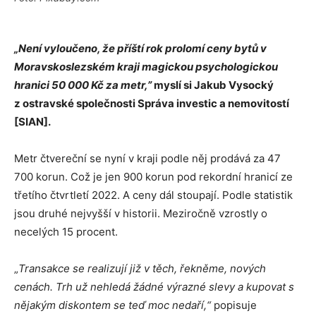
„Není vyloučeno, že příští rok prolomí ceny bytů v
Moravskoslezském kraji magickou psychologickou
hranici 50 000 Kč za metr,”
myslí si Jakub Vysocký
z ostravské společnosti Správa investic a nemovitostí
[SIAN].
Metr čtvereční se nyní v kraji podle něj prodává za 47
700 korun. Což je jen 900 korun pod rekordní hranicí ze
třetího čtvrtletí 2022. A ceny dál stoupají. Podle statistik
jsou druhé nejvyšší v historii. Meziročně vzrostly o
necelých 15 procent.
„
Transakce se realizují již v těch, řekněme, nových
cenách. Trh už nehledá žádné výrazné slevy a kupovat s
nějakým diskontem se teď moc nedaří,“
popisuje