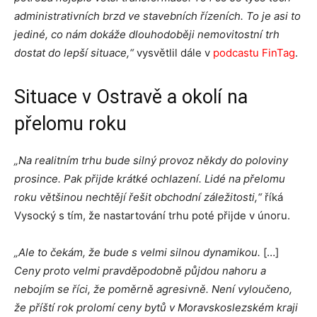
administrativních brzd ve stavebních řízeních. To je asi to
jediné, co nám dokáže dlouhodoběji nemovitostní trh
dostat do lepší situace,“
vysvětlil dále v
podcastu FinTag
.
Situace v Ostravě a okolí na
přelomu roku
„Na realitním trhu bude silný provoz někdy do poloviny
prosince. Pak přijde krátké ochlazení. Lidé na přelomu
roku většinou nechtějí řešit obchodní záležitosti,“
říká
Vysocký s tím, že nastartování trhu poté přijde v únoru.
„Ale to čekám, že bude s velmi silnou dynamikou.
[…]
Ceny proto velmi pravděpodobně půjdou nahoru a
nebojím se říci, že poměrně agresivně. Není vyloučeno,
že příští rok prolomí ceny bytů v Moravskoslezském kraji