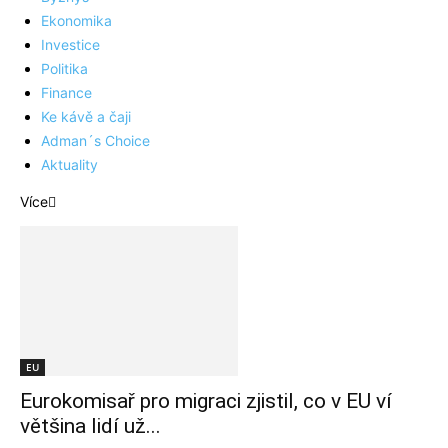
Ekonomika
Investice
Politika
Finance
Ke kávě a čaji
Adman´s Choice
Aktuality
Více
EU
Eurokomisař pro migraci zjistil, co v EU ví
většina lidí už...