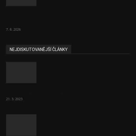
Eurokomisař pro migraci zjistil, co v EU ví
většina lidí už...
7. 8. 2026
NEJDISKUTOVANĚJŠÍ ČLÁNKY
Komentář: Hanba Vám, prezidente Pavle…
21. 3. 2023