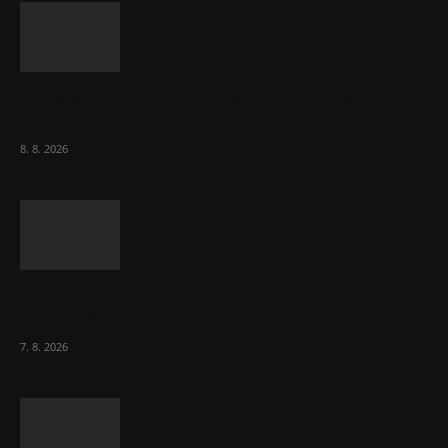
Chvála humoru: Za letošními vedry stojí
Židé. Řídí to Mojžíš!
8. 8. 2026
Ředitel CzechBusiness Klepáček komentuje
zahraniční obchod
7. 8. 2026