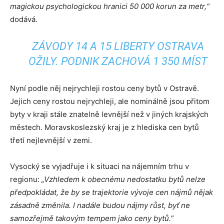
magickou psychologickou hranici 50 000 korun za metr,“
dodává.
ZÁVODY 14 A 15 LIBERTY OSTRAVA
OŽILY. PODNIK ZACHOVÁ 1 350 MÍST
Nyní podle něj nejrychleji rostou ceny bytů v Ostravě.
Jejich ceny rostou nejrychleji, ale nominálně jsou přitom
byty v kraji stále znatelně levnější než v jiných krajských
městech. Moravskoslezský kraj je z hlediska cen bytů
třetí nejlevnější v zemi.
Vysocký se vyjadřuje i k situaci na nájemním trhu v
regionu:
„Vzhledem k obecnému nedostatku bytů nelze
předpokládat, že by se trajektorie vývoje cen nájmů nějak
zásadně změnila. I nadále budou nájmy růst, byť ne
samozřejmě takovým tempem jako ceny bytů.
”