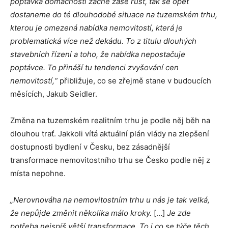
poptávka domácností začne zase růst, tak se opět
dostaneme do té dlouhodobé situace na tuzemském trhu,
kterou je omezená nabídka nemovitostí, která je
problematická více než dekádu. To z titulu dlouhých
stavebních řízení a toho, že nabídka nepostačuje
poptávce. To přináší tu tendenci zvyšování cen
nemovitostí,“
přibližuje, co se zřejmě stane v budoucích
měsících, Jakub Seidler.
Změna na tuzemském realitním trhu je podle něj běh na
dlouhou trať. Jakkoli vítá aktuální plán vlády na zlepšení
dostupnosti bydlení v Česku, bez zásadnější
transformace nemovitostního trhu se Česko podle něj z
místa nepohne.
„Nerovnováha na nemovitostním trhu u nás je tak velká,
že nepůjde změnit několika málo kroky.
[…]
Je zde
potřeba nejspíš větší transformace. To i co se týče těch