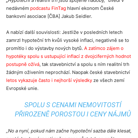
„
Hypoteční a realitní trh jsou spojené nádoby,“
uvedl v
nedávném
podcastu FinTag
hlavní ekonom České
bankovní asociace [ČBA] Jakub Seidler.
A nabízí další souvislosti: Jestliže v posledních letech
zamrzl hypoteční trh kvůli vysoké inflaci, negativně se to
promítlo i do výstavby nových bytů.
A zatímco zájem o
hypotéky spolu s ustupující inflací z dvojciferných hodnot
postupně ožívá
, tak stavebnictví a spolu s ním realitní trh
žádným oživením neprochází. Naopak české stavebnictví
letos vykazuje často i nejhorší výsledky
ze všech zemí
Evropské unie.
SPOLU S CENAMI NEMOVITOSTÍ
PŘIROZENĚ POROSTOU I CENY NÁJMŮ
„No a nyní, pokud nám začne hypoteční sazba dále klesat,