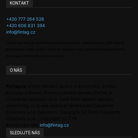
KONTAKT
+420 777 264 528
+420 606 831 394
info@fintag.cz
Obsah serveru je chráněn autorským právem. Jakékoli jeho užití včetně
publikování nebo jiného šíření je zakázáno bez předchozího písemného
souhlasu Copywrite Company s.r.o.
O NÁS
FinTag.cz
přináší aktuální zprávy z ekonomiky, politiky,
byznysu a financí. Provozovatelem serveru FinTag je
Copywrite Company s.r.o. Další šíření obsahu serveru
www.fintag.cz je bez souhlasu společnosti Copywrite
Company s.r.o. zakázáno. Copyright [c] 2020 Copywrite
Company s.r.o. / Copyright [c] ČTK.
Kontaktujte nás:
info@fintag.cz
SLEDUJTE NÁS