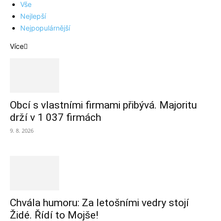
Vše
Nejlepší
Nejpopulárnější
Více
Obcí s vlastními firmami přibývá. Majoritu
drží v 1 037 firmách
9. 8. 2026
Chvála humoru: Za letošními vedry stojí
Židé. Řídí to Mojše!