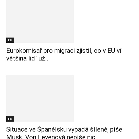
EU
Eurokomisař pro migraci zjistil, co v EU ví
většina lidí už...
EU
Situace ve Španělsku vypadá šíleně, píše
Musk. Von Leyenová nepíše nic