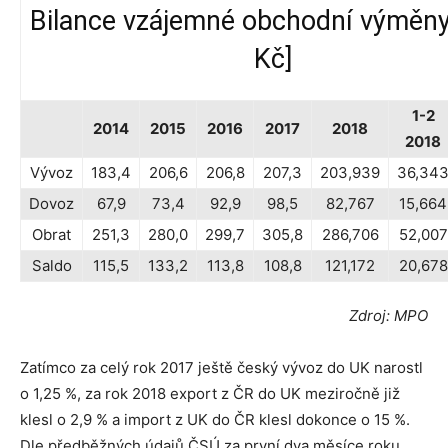
Bilance vzájemné obchodní výměny
Kč]
1-2
2014
2015
2016
2017
2018
2018
Vývoz
183,4
206,6
206,8
207,3
203,939
36,34
Dovoz
67,9
73,4
92,9
98,5
82,767
15,664
Obrat
251,3
280,0
299,7
305,8
286,706
52,007
Saldo
115,5
133,2
113,8
108,8
121,172
20,678
Zdroj: MPO
Zatímco za celý rok 2017 ještě český vývoz do UK narostl
o 1,25 %, za rok 2018 export z ČR do UK meziročně již
klesl o 2,9 % a import z UK do ČR klesl dokonce o 15 %.
Dle předběžných údajů ČSÚ za první dva měsíce roku