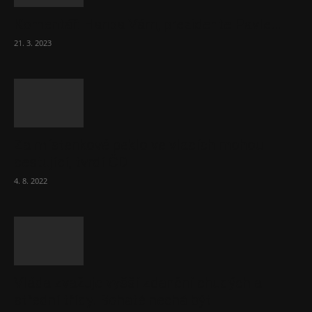
Komentář: Hanba Vám, prezidente Pavle…
21. 3. 2023
Za místenkové peklo ve vlacích mohou
cestující, tvrdí ČD
4. 8. 2022
Vláda zvažuje vyšší zdanění chudých a
střední třídy. Bohaté nechá být