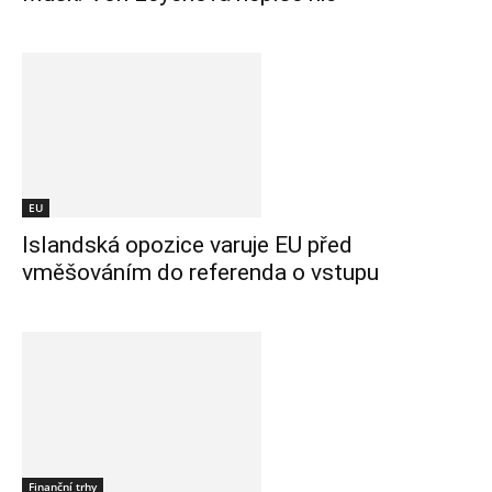
EU
Islandská opozice varuje EU před
vměšováním do referenda o vstupu
Finanční trhy