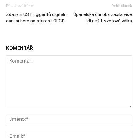
Předchozí článek
Další článek
Zdanění US IT gigantů digitální
Španělská chřipka zabila více
daní si bere na starost OECD
lidí než I. světová válka
KOMENTÁŘ