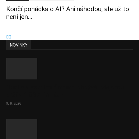
Končí pohádka o AI? Ani náhodou, ale už to
není jen...
NOVINKY
Obcí s vlastními firmami přibývá. Majoritu
drží v 1 037 firmách
9. 8. 2026