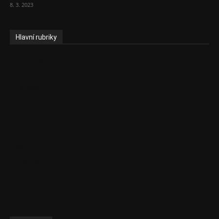
8. 3. 2023
Hlavní rubriky
Aktuality
Ekonomika
Politika
EU
Podcasty
Finance
Byznys
Investice
Ke kávě a čaji
Adman´s Choice