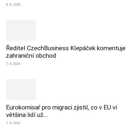
8. 8. 2026
Ředitel CzechBusiness Klepáček komentuje
zahraniční obchod
7. 8. 2026
Eurokomisař pro migraci zjistil, co v EU ví
většina lidí už...
7. 8. 2026