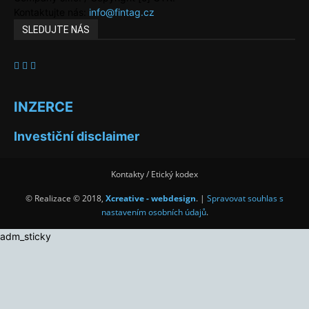
Kontaktujte nás:
info@fintag.cz
SLEDUJTE NÁS
INZERCE
Investiční disclaimer
Kontakty / Etický kodex
© Realizace © 2018,
Xcreative - webdesign
. |
Spravovat souhlas s
nastavením osobních údajů
.
adm_sticky