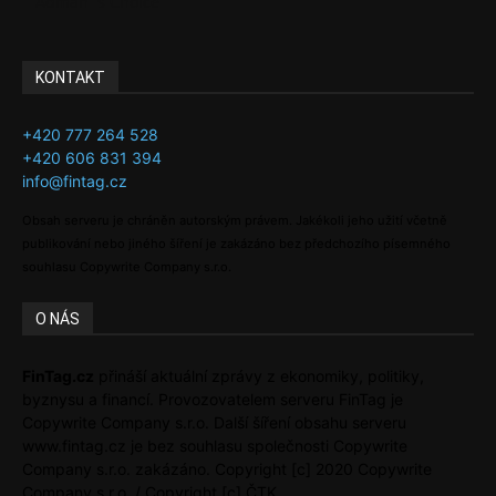
Adman´s Choice
KONTAKT
+420 777 264 528
+420 606 831 394
info@fintag.cz
Obsah serveru je chráněn autorským právem. Jakékoli jeho užití včetně
publikování nebo jiného šíření je zakázáno bez předchozího písemného
souhlasu Copywrite Company s.r.o.
O NÁS
FinTag.cz
přináší aktuální zprávy z ekonomiky, politiky,
byznysu a financí. Provozovatelem serveru FinTag je
Copywrite Company s.r.o. Další šíření obsahu serveru
www.fintag.cz je bez souhlasu společnosti Copywrite
Company s.r.o. zakázáno. Copyright [c] 2020 Copywrite
Company s.r.o. / Copyright [c] ČTK.