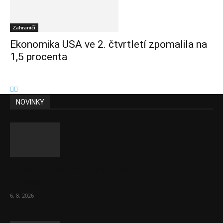
Zahraničí
Ekonomika USA ve 2. čtvrtletí zpomalila na
1,5 procenta
NOVINKY
Českému průmyslu se daří. Táhne ho hlavně
výroba aut
6. 8. 2026