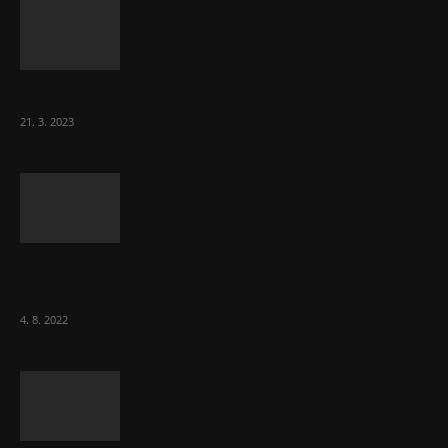
Komentář: Hanba Vám, prezidente Pavle…
21. 3. 2023
Za místenkové peklo ve vlacích mohou
cestující, tvrdí ČD
4. 8. 2022