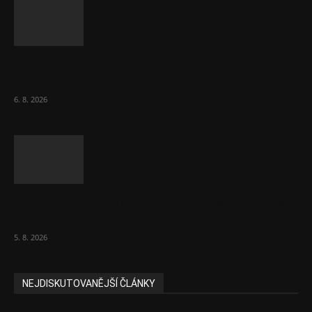
Názor: Slevové akce na potraviny se
nevyplatí. Stojí mraky peněz
6. 8. 2026
Útraty Čechů v maloobchodě rostou. Dál se
daří e-shopům
5. 8. 2026
NEJDISKUTOVANĚJŠÍ ČLÁNKY