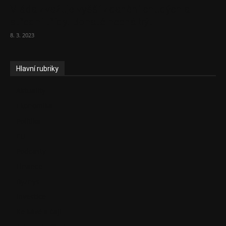
Vláda zvažuje vyšší zdanění chudých a
střední třídy. Bohaté nechá být
8. 3. 2023
Hlavní rubriky
Aktuality
Ekonomika
Politika
EU
Podcasty
Finance
Byznys
Investice
Ke kávě a čaji