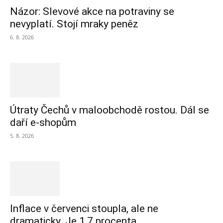
Názor: Slevové akce na potraviny se
nevyplatí. Stojí mraky peněz
6. 8. 2026
Útraty Čechů v maloobchodě rostou. Dál se
daří e-shopům
5. 8. 2026
Inflace v červenci stoupla, ale ne
dramaticky. Je 1,7 procenta