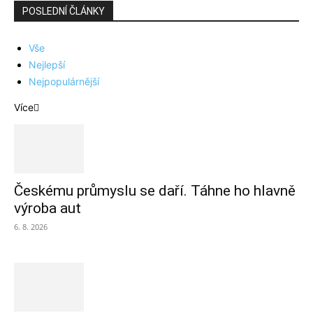
POSLEDNÍ ČLÁNKY
Vše
Nejlepší
Nejpopulárnější
Více
Českému průmyslu se daří. Táhne ho hlavně
výroba aut
6. 8. 2026