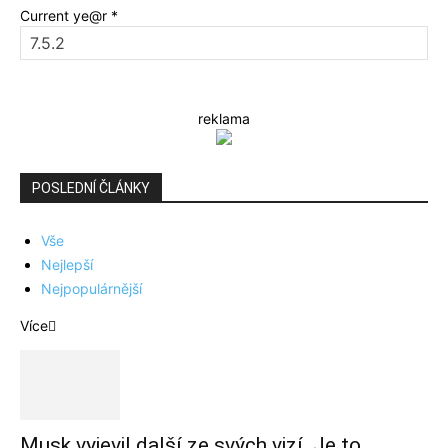
Current ye@r
*
reklama
POSLEDNÍ ČLÁNKY
Vše
Nejlepší
Nejpopulárnější
Více
Musk vyjevil další ze svých vizí. Je to