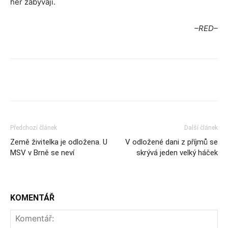
her zabývají.
–RED–
Předchozí článek
Další článek
Země živitelka je odložena. U
V odložené dani z příjmů se
MSV v Brně se neví
skrývá jeden velký háček
KOMENTÁŘ