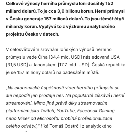
Celkové výnosy herního průmyslu loni dosáhly 152
miliard dolarů. To je cca 3,9 bilionu korun. Herní průmysl
v Česku generuje 157 milionů dolarů. To jsou téměř čtyři
miliardy korun. Vyplývá to z výzkumu analytického
projektu Česko v datech.
V celosvětovém srovnání loňských výnosů herního
průmyslu vede Čína [34,4 mld. USD] následovaná USA
[31,5 USD] a Japonskem [17,7 mld. USD]. Česká republika
je se 157 miliony dolarů na padesátém místě.
„
Na ekonomické úspěšnosti videoherního průmyslu se
ale nepodílí jen prodeje her. Na popularitě získává i herní
streamování.
Mimo jiné právě díky streamovacím
platformám jako Twitch, YouTube, Facebook Gaming
nebo Mixer od Microsoftu probíhá profesionalizace
celého odvětví,
“
říká Tomáš Odstrčil z analytického