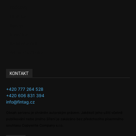
Podcasty
Finance
Byznys
Investice
Ke kávě a čaji
Adman´s Choice
KONTAKT
+420 777 264 528
+420 606 831 394
info@fintag.cz
Obsah serveru je chráněn autorským právem. Jakékoli jeho užití včetně
publikování nebo jiného šíření je zakázáno bez předchozího písemného
souhlasu Copywrite Company s.r.o.