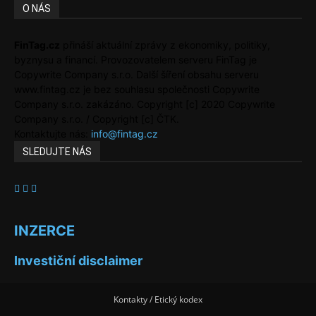
O NÁS
FinTag.cz
přináší aktuální zprávy z ekonomiky, politiky,
byznysu a financí. Provozovatelem serveru FinTag je
Copywrite Company s.r.o. Další šíření obsahu serveru
www.fintag.cz je bez souhlasu společnosti Copywrite
Company s.r.o. zakázáno. Copyright [c] 2020 Copywrite
Company s.r.o. / Copyright [c] ČTK.
Kontaktujte nás:
info@fintag.cz
SLEDUJTE NÁS
INZERCE
Investiční disclaimer
Kontakty / Etický kodex