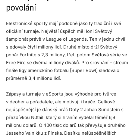
povolání
Elektronické sporty mají podobně jako ty tradiční i své
oficiální turnaje. Největší úspěch měl loni Světový
šampionát právě v League of Legends. Ten v jednu chvíli
sledovaly čtyři miliony lidí. Druhé místo drží Světový
pohár Fortnite s 2,3 miliony, třetí potom Světová série ve
Free Fire se dvěma miliony diváků. Pro srovnání – stream
finále ligy amerického fotbalu [Super Bowl] sledovalo
průměrně 3,4 milionu lidí.
Zápasy a turnaje v eSportu jsou výhodné pro tvůrce
videoher a pořadatele, ale motivují i hráče. Celkově
nejúspěšnější je dánský hráč Doty 2 Johan Sundstein s
přezdívkou N0tail, který si hraním vydělal téměř 6,9
milionu dolarů. O 400 tisíc dolarů tak převyšuje druhého
Jesseho Vainikku z Finska. Desítku nejúspěšnějších