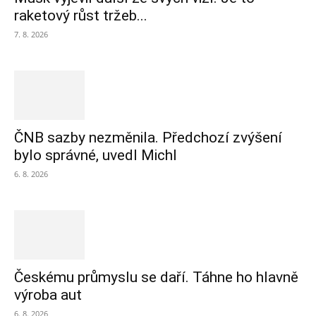
raketový růst tržeb...
7. 8. 2026
ČNB sazby nezměnila. Předchozí zvýšení
bylo správné, uvedl Michl
6. 8. 2026
Českému průmyslu se daří. Táhne ho hlavně
výroba aut
6. 8. 2026