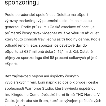
sponzoringu
Podle poradenské společnosti Deloitte má eSport
výrazný marketingový potenciál s cílením na mladou
generaci. Podle průzkumu České asociace eSportu je
průměrný český divák videoher muž ve věku 18 až 21 let,
který touto činností tráví jednu až tři hodiny denně. Podle
odhadů jenom letos sponzoři celosvětově dají do
eSportu až 637 milionů dolarů [16,1 mld. Kč]. Ostatně
příjmy ze sponzoringu činí 58 procent celkových příjmů
eSportu.
Bez zajímavosti nejsou ani úspěchy českých
vývojářských firem. Loni například došlo k prodeji české
společnosti Warhorse Studio, která vyvinula úspěšnou
hru Kingdome Come, švédské herní firmě THQ Nordic. V
Česku je zhruba sto firem, které se vývojem počítačových