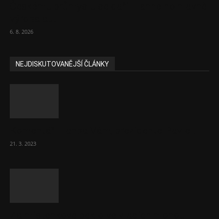
Českému průmyslu se daří. Táhne ho hlavně
výroba aut
6. 8. 2026
NEJDISKUTOVANĚJŠÍ ČLÁNKY
Komentář: Hanba Vám, prezidente Pavle…
21. 3. 2023
Za místenkové peklo ve vlacích mohou