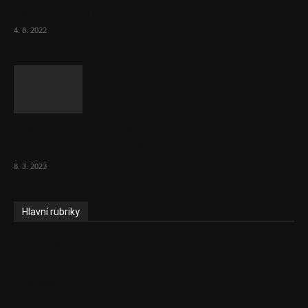
cestující, tvrdí ČD
4. 8. 2022
Vláda zvažuje vyšší zdanění chudých a
střední třídy. Bohaté nechá být
8. 3. 2023
Hlavní rubriky
Aktuality
Ekonomika
Politika
EU