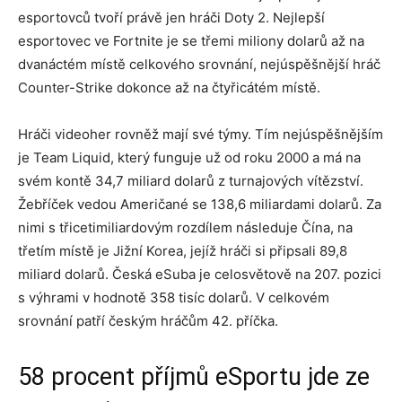
esportovců tvoří právě jen hráči Doty 2. Nejlepší
esportovec ve Fortnite je se třemi miliony dolarů až na
dvanáctém místě celkového srovnání, nejúspěšnější hráč
Counter-Strike dokonce až na čtyřicátém místě.
Hráči videoher rovněž mají své týmy. Tím nejúspěšnějším
je Team Liquid, který funguje už od roku 2000 a má na
svém kontě 34,7 miliard dolarů z turnajových vítězství.
Žebříček vedou Američané se 138,6 miliardami dolarů. Za
nimi s třicetimiliardovým rozdílem následuje Čína, na
třetím místě je Jižní Korea, jejíž hráči si připsali 89,8
miliard dolarů. Česká eSuba je celosvětově na 207. pozici
s výhrami v hodnotě 358 tisíc dolarů. V celkovém
srovnání patří českým hráčům 42. příčka.
58 procent příjmů eSportu jde ze