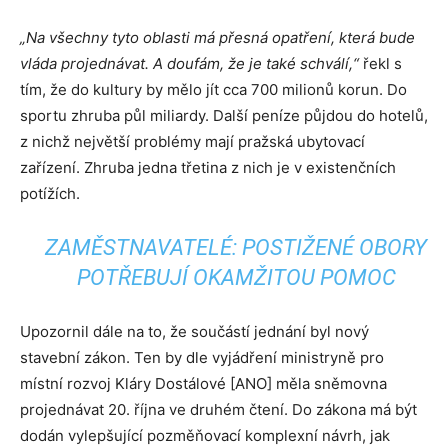
„Na všechny tyto oblasti má přesná opatření, která bude
vláda projednávat. A doufám, že je také schválí,“
řekl s
tím, že do kultury by mělo jít cca 700 milionů korun. Do
sportu zhruba půl miliardy. Další peníze půjdou do hotelů,
z nichž největší problémy mají pražská ubytovací
zařízení. Zhruba jedna třetina z nich je v existenčních
potížích.
ZAMĚSTNAVATELÉ: POSTIŽENÉ OBORY
POTŘEBUJÍ OKAMŽITOU POMOC
Upozornil dále na to, že součástí jednání byl nový
stavební zákon. Ten by dle vyjádření ministryně pro
místní rozvoj Kláry Dostálové [ANO] měla sněmovna
projednávat 20. října ve druhém čtení. Do zákona má být
dodán vylepšující pozměňovací komplexní návrh, jak