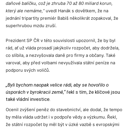
daňové balíčku, což je zhruba 70 až 80 miliard korun,
který ale nemáme,“
uvedl Hanák s dovětkem, že na
jednání tripartity premiér Babiš několikrát zopakoval, že
superhrubou mzdu zruší.
Prezident SP ČR v této souvislosti upozornil, že by byl
rád, ať už vláda prosadí jakýkoliv rozpočet, aby dodržela,
co slíbila, a nezvyšovala daně pro firmy a občany. Také
varoval, aby před volbami nevyužívala státní peníze na
podporu svých voličů.
„Byli bychom naopak velice rádi, aby se hovořilo o
úsporách v byrokracii země,“
řekl s tím, že klíčové jsou
také vládní investice.
Ocenil zvýšení peněz do stavebnictví, ale dodal, že tempo
by měla vláda udržet i v podpoře vědy a výzkumu. Řekl,
že státní rozpočet by měl být v úzké vazbě s evropskými