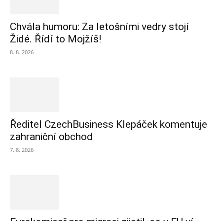
Chvála humoru: Za letošními vedry stojí
Židé. Řídí to Mojžíš!
8. 8. 2026
Ředitel CzechBusiness Klepáček komentuje
zahraniční obchod
7. 8. 2026