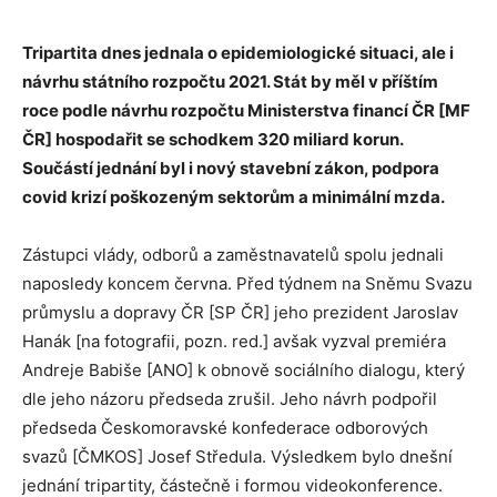
Tripartita dnes jednala o epidemiologické situaci, ale i
návrhu státního rozpočtu 2021. Stát by měl v příštím
roce podle návrhu rozpočtu Ministerstva financí ČR [MF
ČR] hospodařit se schodkem 320 miliard korun.
Součástí jednání byl i nový stavební zákon, podpora
covid krizí poškozeným sektorům a minimální mzda.
Zástupci vlády, odborů a zaměstnavatelů spolu jednali
naposledy koncem června. Před týdnem na Sněmu Svazu
průmyslu a dopravy ČR [SP ČR] jeho prezident Jaroslav
Hanák [na fotografii, pozn. red.] avšak vyzval premiéra
Andreje Babiše [ANO] k obnově sociálního dialogu, který
dle jeho názoru předseda zrušil. Jeho návrh podpořil
předseda Českomoravské konfederace odborových
svazů [ČMKOS] Josef Středula. Výsledkem bylo dnešní
jednání tripartity, částečně i formou videokonference.