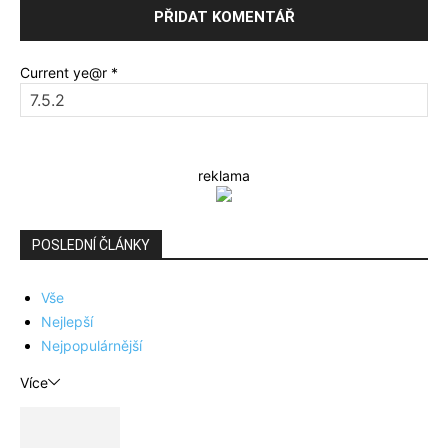
Current ye@r
*
reklama
POSLEDNÍ ČLÁNKY
Vše
Nejlepší
Nejpopulárnější
Více