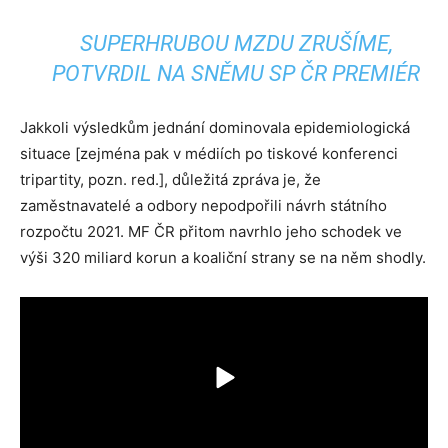
SUPERHRUBOU MZDU ZRUŠÍME,
POTVRDIL NA SNĚMU SP ČR PREMIÉR
Jakkoli výsledkům jednání dominovala epidemiologická
situace [zejména pak v médiích po tiskové konferenci
tripartity, pozn. red.], důležitá zpráva je, že
zaměstnavatelé a odbory nepodpořili návrh státního
rozpočtu 2021. MF ČR přitom navrhlo jeho schodek ve
výši 320 miliard korun a koaliční strany se na něm shodly.