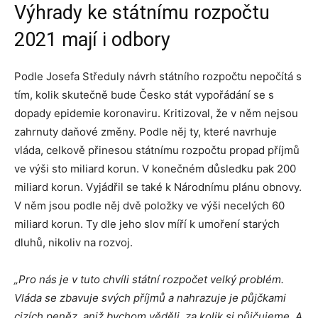
Výhrady ke státnímu rozpočtu
2021 mají i odbory
Podle Josefa Středuly návrh státního rozpočtu nepočítá s
tím, kolik skutečně bude Česko stát vypořádání se s
dopady epidemie koronaviru. Kritizoval, že v něm nejsou
zahrnuty daňové změny. Podle něj ty, které navrhuje
vláda, celkově přinesou státnímu rozpočtu propad příjmů
ve výši sto miliard korun. V konečném důsledku pak 200
miliard korun. Vyjádřil se také k Národnímu plánu obnovy.
V něm jsou podle něj dvě položky ve výši necelých 60
miliard korun. Ty dle jeho slov míří k umoření starých
dluhů, nikoliv na rozvoj.
„Pro nás je v tuto chvíli státní rozpočet velký problém.
Vláda se zbavuje svých příjmů a nahrazuje je půjčkami
cizích peněz, aniž bychom věděli, za kolik si půjčujeme. A