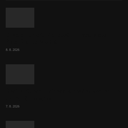
Chvála humoru: Za letošními vedry stojí
Židé. Řídí to Mojžíš!
8. 8. 2026
Ředitel CzechBusiness Klepáček komentuje
zahraniční obchod
7. 8. 2026