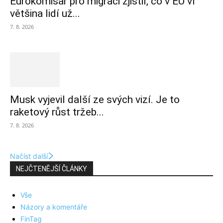
Eurokomisař pro migraci zjistil, co v EU ví
většina lidí už...
7. 8. 2026
Musk vyjevil další ze svých vizí. Je to
raketový růst tržeb...
7. 8. 2026
Načíst další
NEJČTENĚJŠÍ ČLÁNKY
Vše
Názory a komentáře
FinTag