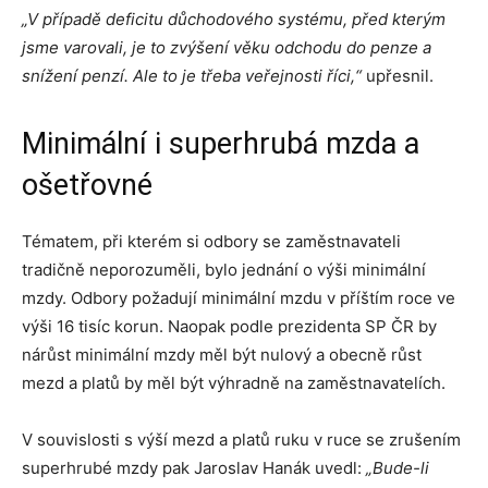
„V případě deficitu důchodového systému, před kterým
jsme varovali, je to zvýšení věku odchodu do penze a
snížení penzí. Ale to je třeba veřejnosti říci,“
upřesnil.
Minimální i superhrubá mzda a
ošetřovné
Tématem, při kterém si odbory se zaměstnavateli
tradičně neporozuměli, bylo jednání o výši minimální
mzdy. Odbory požadují minimální mzdu v příštím roce ve
výši 16 tisíc korun. Naopak podle prezidenta SP ČR by
nárůst minimální mzdy měl být nulový a obecně růst
mezd a platů by měl být výhradně na zaměstnavatelích.
V souvislosti s výší mezd a platů ruku v ruce se zrušením
superhrubé mzdy pak Jaroslav Hanák uvedl:
„Bude-li