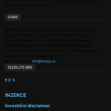
publikování nebo jiného šíření je zakázáno bez předchozího písemného
souhlasu Copywrite Company s.r.o.
O NÁS
FinTag.cz
přináší aktuální zprávy z ekonomiky, politiky,
byznysu a financí. Provozovatelem serveru FinTag je
Copywrite Company s.r.o. Další šíření obsahu serveru
www.fintag.cz je bez souhlasu společnosti Copywrite
Company s.r.o. zakázáno. Copyright [c] 2020 Copywrite
Company s.r.o. / Copyright [c] ČTK.
Kontaktujte nás:
info@fintag.cz
SLEDUJTE NÁS
INZERCE
Investiční disclaimer