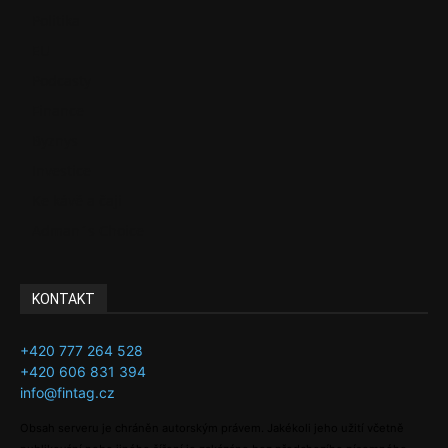
Politika
EU
Podcasty
Finance
Byznys
Investice
Ke kávě a čaji
Adman´s Choice
KONTAKT
+420 777 264 528
+420 606 831 394
info@fintag.cz
Obsah serveru je chráněn autorským právem. Jakékoli jeho užití včetně