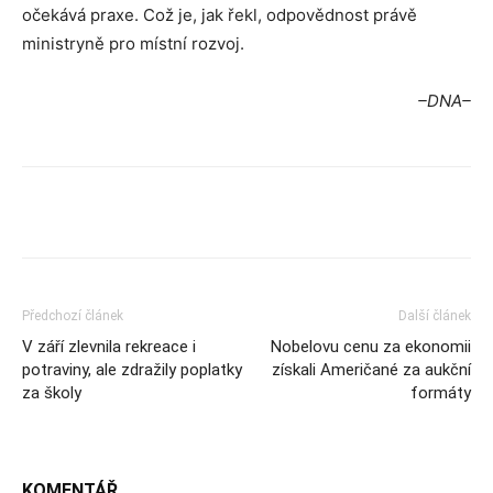
očekává praxe. Což je, jak řekl, odpovědnost právě
ministryně pro místní rozvoj.
–DNA–
Předchozí článek
Další článek
V září zlevnila rekreace i
Nobelovu cenu za ekonomii
potraviny, ale zdražily poplatky
získali Američané za aukční
za školy
formáty
KOMENTÁŘ