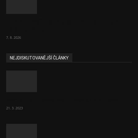
Eurokomisař pro migraci zjistil, co v EU ví
většina lidí už...
7. 8. 2026
NEJDISKUTOVANĚJŠÍ ČLÁNKY
Komentář: Hanba Vám, prezidente Pavle…
21. 3. 2023