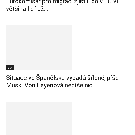
Eurokomisař pro migraci zjistil, co v EU ví
většina lidí už...
EU
Situace ve Španělsku vypadá šíleně, píše
Musk. Von Leyenová nepíše nic