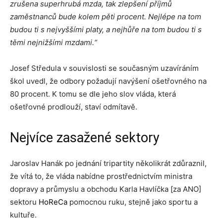
zrušena superhrubá mzda, tak zlepšení příjmů
zaměstnanců bude kolem pěti procent.
Nejlépe na tom
budou ti s nejvyššími platy, a nejhůře na tom budou ti s
těmi nejnižšími mzdami.“
Josef Středula v souvislosti se současným uzavíráním
škol uvedl, že odbory požadují navýšení ošetřovného na
80 procent. K tomu se dle jeho slov vláda, která
ošetřovné prodlouží, staví odmítavě.
Nejvíce zasažené sektory
Jaroslav Hanák po jednání tripartity několikrát zdůraznil,
že vítá to, že vláda nabídne prostřednictvím ministra
dopravy a průmyslu a obchodu Karla Havlíčka [za ANO]
sektoru
HoReCa
pomocnou ruku, stejně jako sportu a
kultuře.