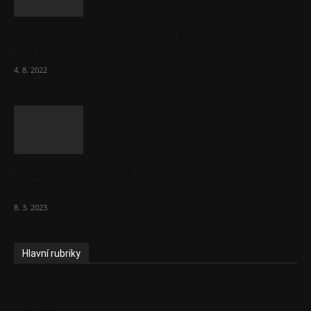
Za místenkové peklo ve vlacích mohou
cestující, tvrdí ČD
4. 8. 2022
Vláda zvažuje vyšší zdanění chudých a
střední třídy. Bohaté nechá být
8. 3. 2023
Hlavní rubriky
Aktuality
Ekonomika