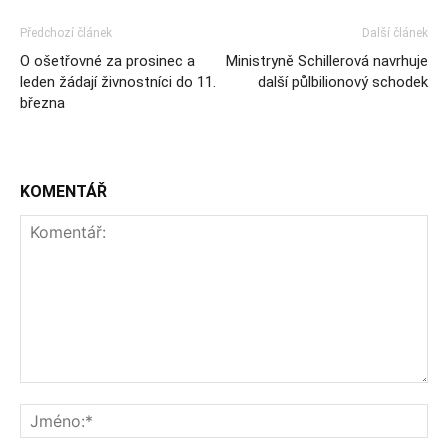
Předchozí článek
Další článek
O ošetřovné za prosinec a
Ministryně Schillerová navrhuje
leden žádají živnostníci do 11.
další půlbilionový schodek
března
KOMENTÁŘ