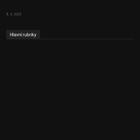
střední třídy. Bohaté nechá být
8. 3. 2023
Hlavní rubriky
Aktuality
Ekonomika
Politika
EU
Podcasty
Finance
Byznys
Investice
Ke kávě a čaji
Adman´s Choice