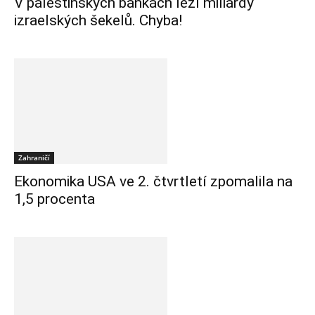
V palestinských bankách leží miliardy
izraelských šekelů. Chyba!
Zahraničí
Ekonomika USA ve 2. čtvrtletí zpomalila na
1,5 procenta