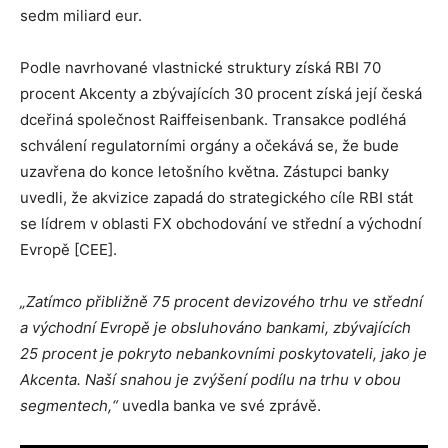
sedm miliard eur.
Podle navrhované vlastnické struktury získá RBI 70
procent Akcenty a zbývajících 30 procent získá její česká
dceřiná společnost Raiffeisenbank. Transakce podléhá
schválení regulatorními orgány a očekává se, že bude
uzavřena do konce letošního května. Zástupci banky
uvedli, že akvizice zapadá do strategického cíle RBI stát
se lídrem v oblasti FX obchodování ve střední a východní
Evropě [CEE].
„Zatímco přibližně 75 procent devizového trhu ve střední
a východní Evropě je obsluhováno bankami, zbývajících
25 procent je pokryto nebankovními poskytovateli, jako je
Akcenta. Naší snahou je zvýšení podílu na trhu v obou
segmentech,“
uvedla banka ve své zprávě.