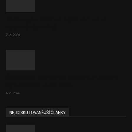
Musk vyjevil další ze svých vizí. Je to
raketový růst tržeb...
7. 8. 2026
ČNB sazby nezměnila. Předchozí zvýšení
bylo správné, uvedl Michl
6. 8. 2026
NEJDISKUTOVANĚJŠÍ ČLÁNKY