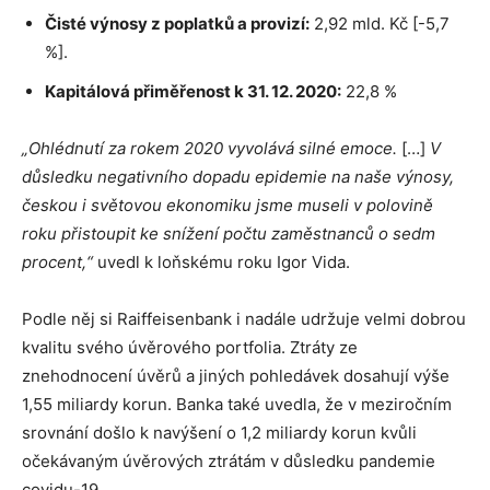
Čisté výnosy z poplatků a provizí:
2,92 mld. Kč [-5,7
%].
Kapitálová přiměřenost k 31. 12. 2020:
22,8 %
„Ohlédnutí za rokem 2020 vyvolává silné emoce.
[…]
V
důsledku negativního dopadu epidemie na naše výnosy,
českou i světovou ekonomiku jsme museli v polovině
roku přistoupit ke snížení počtu zaměstnanců o sedm
procent,“
uvedl k loňskému roku Igor Vida.
Podle něj si Raiffeisenbank i nadále udržuje velmi dobrou
kvalitu svého úvěrového portfolia. Ztráty ze
znehodnocení úvěrů a jiných pohledávek dosahují výše
1,55 miliardy korun. Banka také uvedla, že v meziročním
srovnání došlo k navýšení o 1,2 miliardy korun kvůli
očekávaným úvěrových ztrátám v důsledku pandemie
covidu-19.