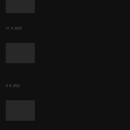
Komentář: Hanba Vám, prezidente Pavle…
21. 3. 2023
Za místenkové peklo ve vlacích mohou
cestující, tvrdí ČD
4. 8. 2022
Vláda zvažuje vyšší zdanění chudých a