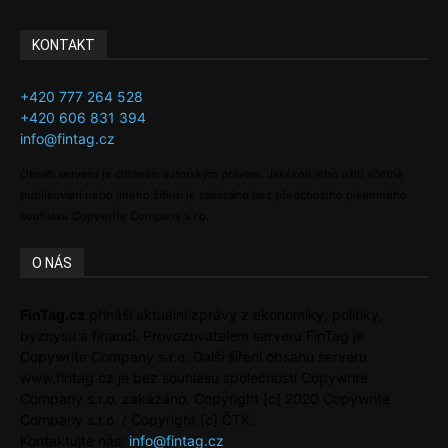
KONTAKT
+420 777 264 528
+420 606 831 394
info@fintag.cz
Obsah serveru je chráněn autorským právem. Jakékoli jeho užití včetně
publikování nebo jiného šíření je zakázáno bez předchozího písemného
souhlasu Copywrite Company s.r.o.
O NÁS
FinTag.cz
přináší aktuální zprávy z ekonomiky, politiky,
byznysu a financí. Provozovatelem serveru FinTag je
Copywrite Company s.r.o. Další šíření obsahu serveru
www.fintag.cz je bez souhlasu společnosti Copywrite
Company s.r.o. zakázáno. Copyright [c] 2020 Copywrite
Company s.r.o. / Copyright [c] ČTK.
Kontaktujte nás:
info@fintag.cz