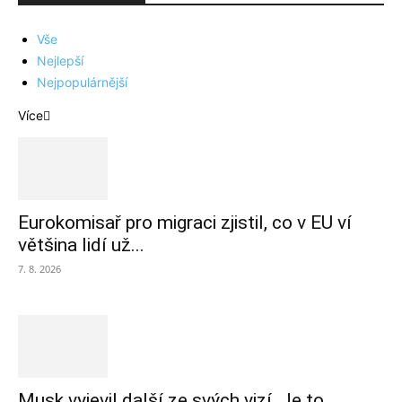
Vše
Nejlepší
Nejpopulárnější
Více
Eurokomisař pro migraci zjistil, co v EU ví
většina lidí už...
7. 8. 2026
Musk vyjevil další ze svých vizí. Je to