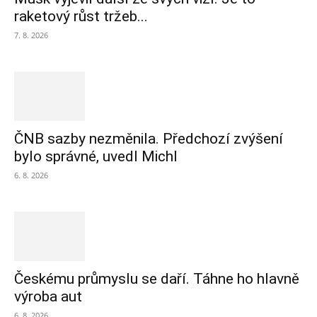
raketový růst tržeb...
7. 8. 2026
ČNB sazby nezměnila. Předchozí zvýšení
bylo správné, uvedl Michl
6. 8. 2026
Českému průmyslu se daří. Táhne ho hlavně
výroba aut
6. 8. 2026