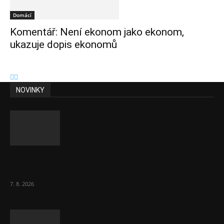
Domácí
Komentář: Není ekonom jako ekonom,
ukazuje dopis ekonomů
NOVINKY
Eurokomisař pro migraci zjistil, co v EU ví
většina lidí už...
7. 8. 2026