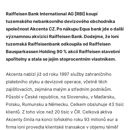
Raiffeisen Bank International AG [RBI] koupí
tuzemského nebankovního devizového obchodníka
společnost Akcenta CZ. Po nákupu Equa bank jde o další
významnou akvizici Raiffeisen Bank. Dodejme, že loni
tuzemská
Raiffeisenbank odkoupila od Raiffeisen
Bausparkassen Holding 90 % akcií Raiffeisen stavební
spořitelny a stala se jejím stoprocentním vlastníkem.
Akcenta nabízí již od roku 1997 služby zahraničního
platebního styku a devizové operace, včetně těch
zajišťovacích, zejména malým a středním podnikům.
Působí v České republice, na Slovensku, v Maďarsku,
Polsku, Rumunsku a Německu. Celkem obsluhuje 43 tisíc
klientů. Z toho více než 20 tisíc v ČR. Celková aktiva
Akcenty činila na konci loňského roku 93 milionů eur a
firma loni provedla klientské transakce v objemu téměř