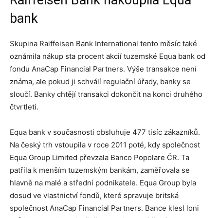
Raiffeisen Bank nakoupila Equa
bank
Skupina Raiffeisen Bank International tento měsíc také
oznámila nákup sta procent akcií tuzemské Equa bank od
fondu AnaCap Financial Partners. Výše transakce není
známa, ale pokud ji schválí regulační úřady, banky se
sloučí. Banky chtějí transakci dokončit na konci druhého
čtvrtletí.
Equa bank v současnosti obsluhuje 477 tisíc zákazníků.
Na český trh vstoupila v roce 2011 poté, kdy společnost
Equa Group Limited převzala Banco Popolare ČR. Ta
patřila k menším tuzemským bankám, zaměřovala se
hlavně na malé a střední podnikatele. Equa Group byla
dosud ve vlastnictví fondů, které spravuje britská
společnost AnaCap Financial Partners. Bance klesl loni