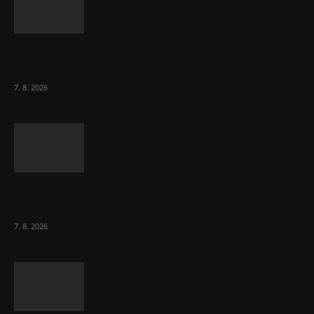
Ředitel CzechBusiness Klepáček komentuje
zahraniční obchod
7. 8. 2026
Eurokomisař pro migraci zjistil, co v EU ví
většina lidí už...
7. 8. 2026