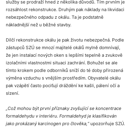
služby se prodraží hned z několika důvodů. Tím prvním je
rozsáhlost rekonstrukce. Druhým pak náklady na likvidaci
nebezpečného odpadu z okálu. Ta je podstatně
nákladnější než u běžné stavby.
Dílčí rekonstrukce okálu je pak životu nebezpečná. Podle
zástupců SZÚ se mnozí majitelé okálů mylně domnívají,
že jen instalací nových oken s lepšími tepelně a zvukově
izolačními vlastnostmi situaci zachrání. Bohužel se ale
tímto krokem podle odborníků sníží do té doby přirozená
výměna vzduchu s vnějším prostředím. Obyvatelé okálu
pak vzápětí často pociťují dráždění ke kašli, pálení očí a
slzení.
„Což mohou být první příznaky zvyšující se koncentrace
formaldehydu v interiéru. Formaldehyd je klasifikován
jako prokázaný karcinogen pro člověka,“
upozorňuje SZÚ.