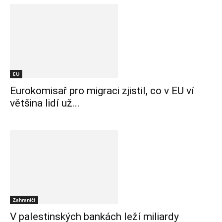
EU
Eurokomisař pro migraci zjistil, co v EU ví
většina lidí už...
Zahraničí
V palestinských bankách leží miliardy