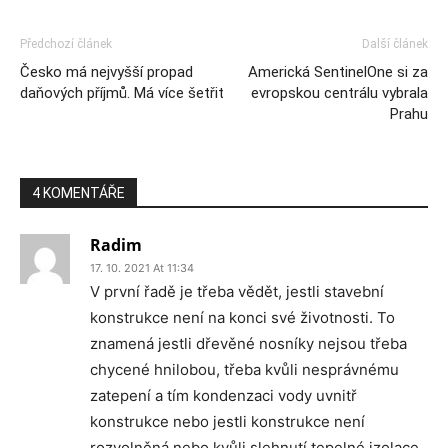
Předchozí článek
Další článek
Česko má nejvyšší propad
Americká SentinelOne si za
daňových příjmů. Má více šetřit
evropskou centrálu vybrala
Prahu
4 KOMENTÁŘE
Radim
17. 10. 2021 At 11:34
V první řadě je třeba vědět, jestli stavební
konstrukce není na konci své životnosti. To
znamená jestli dřevěné nosníky nejsou třeba
chycené hnilobou, třeba kvůli nesprávnému
zatepení a tím kondenzaci vody uvnitř
konstrukce nebo jestli konstrukce není
rozvolněná nebo kvůli slehnutí tepelné izolace