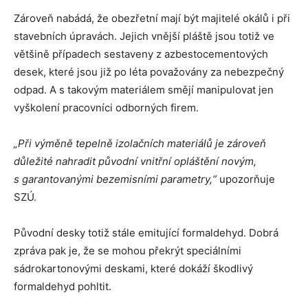
Zároveň nabádá, že obezřetní mají být majitelé okálů i při
stavebních úpravách. Jejich vnější pláště jsou totiž ve
většině případech sestaveny z azbestocementových
desek, které jsou již po léta považovány za nebezpečný
odpad. A s takovým materiálem smějí manipulovat jen
vyškolení pracovníci odborných firem.
„Při výměně tepelně izolačních materiálů je zároveň
důležité nahradit původní vnitřní opláštění novým,
s garantovanými bezemisními parametry,“
upozorňuje
SZÚ.
Původní desky totiž stále emitující formaldehyd. Dobrá
zpráva pak je, že se mohou překrýt speciálními
sádrokartonovými deskami, které dokáží škodlivý
formaldehyd pohltit.