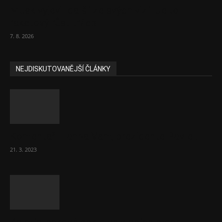
Musk vyjevil další ze svých vizí. Je to
raketový růst tržeb...
7. 8. 2026
NEJDISKUTOVANĚJŠÍ ČLÁNKY
Komentář: Hanba Vám, prezidente Pavle…
21. 3. 2023