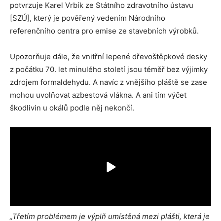
potvrzuje Karel Vrbík ze Státního zdravotního ústavu
[SZÚ], který je pověřený vedením Národního
referenčního centra pro emise ze stavebních výrobků.
Upozorňuje dále, že vnitřní lepené dřevoštěpkové desky
z počátku 70. let minulého století jsou téměř bez výjimky
zdrojem formaldehydu. A navíc z vnějšího pláště se zase
mohou uvolňovat azbestová vlákna. A ani tím výčet
škodlivin u okálů podle něj nekončí.
„Třetím problémem je výplň umístěná mezi plášti, která je