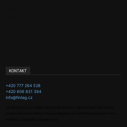
EU
Podcasty
Finance
Byznys
Investice
Ke kávě a čaji
Adman´s Choice
KONTAKT
+420 777 264 528
+420 606 831 394
info@fintag.cz
Obsah serveru je chráněn autorským právem. Jakékoli jeho užití včetně
publikování nebo jiného šíření je zakázáno bez předchozího písemného
souhlasu Copywrite Company s.r.o.