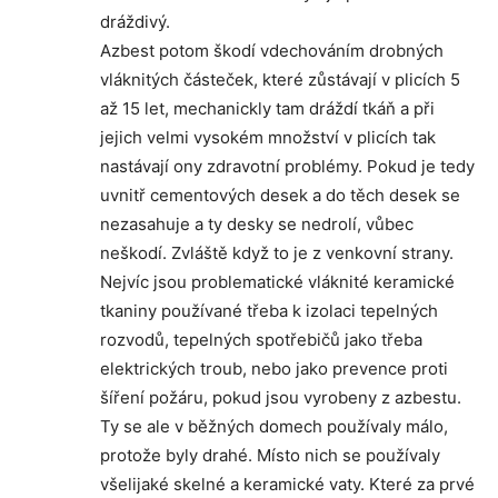
dráždivý.
Azbest potom škodí vdechováním drobných
vláknitých částeček, které zůstávají v plicích 5
až 15 let, mechanickly tam dráždí tkáň a při
jejich velmi vysokém množství v plicích tak
nastávají ony zdravotní problémy. Pokud je tedy
uvnitř cementových desek a do těch desek se
nezasahuje a ty desky se nedrolí, vůbec
neškodí. Zvláště když to je z venkovní strany.
Nejvíc jsou problematické vláknité keramické
tkaniny používané třeba k izolaci tepelných
rozvodů, tepelných spotřebičů jako třeba
elektrických troub, nebo jako prevence proti
šíření požáru, pokud jsou vyrobeny z azbestu.
Ty se ale v běžných domech používaly málo,
protože byly drahé. Místo nich se používaly
všelijaké skelné a keramické vaty. Které za prvé