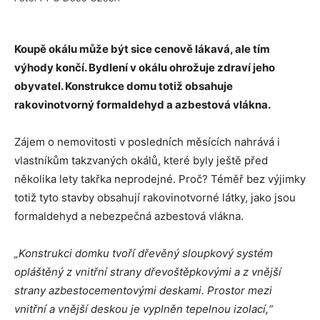
Koupě okálu může být sice cenově lákavá, ale tím
výhody končí. Bydlení v okálu ohrožuje zdraví jeho
obyvatel. Konstrukce domu totiž obsahuje
rakovinotvorný formaldehyd a azbestová vlákna.
Zájem o nemovitosti v posledních měsících nahrává i
vlastníkům takzvaných okálů, které byly ještě před
několika lety takřka neprodejné. Proč? Téměř bez výjimky
totiž tyto stavby obsahují rakovinotvorné látky, jako jsou
formaldehyd a nebezpečná azbestová vlákna.
„Konstrukci domku tvoří dřevěný sloupkový systém
opláštěný z vnitřní strany dřevoštěpkovými a z vnější
strany azbestocementovými deskami. Prostor mezi
vnitřní a vnější deskou je vyplněn tepelnou izolací,“