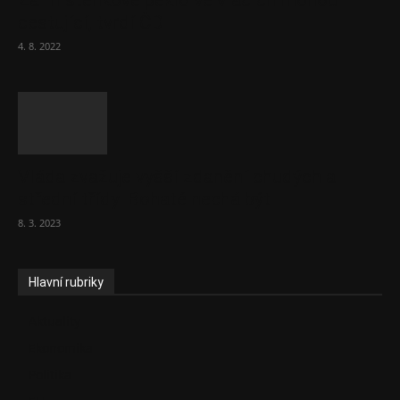
Za místenkové peklo ve vlacích mohou
cestující, tvrdí ČD
4. 8. 2022
Vláda zvažuje vyšší zdanění chudých a
střední třídy. Bohaté nechá být
8. 3. 2023
Hlavní rubriky
Aktuality
Ekonomika
Politika