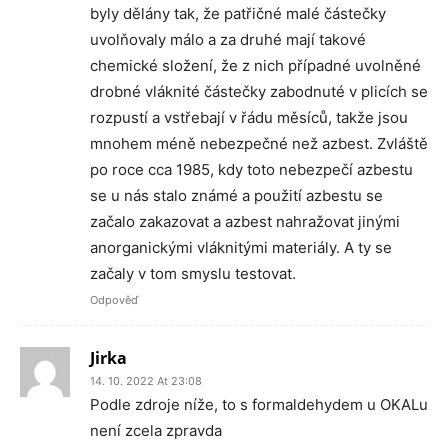
byly dělány tak, že patřičné malé částečky
uvolňovaly málo a za druhé mají takové
chemické složení, že z nich případné uvolněné
drobné vláknité částečky zabodnuté v plicích se
rozpustí a vstřebají v řádu měsíců, takže jsou
mnohem méně nebezpečné než azbest. Zvláště
po roce cca 1985, kdy toto nebezpečí azbestu
se u nás stalo známé a použití azbestu se
začalo zakazovat a azbest nahražovat jinými
anorganickými vláknitými materiály. A ty se
začaly v tom smyslu testovat.
Odpověď
Jirka
14. 10. 2022 At 23:08
Podle zdroje níže, to s formaldehydem u OKALu
není zcela zpravda