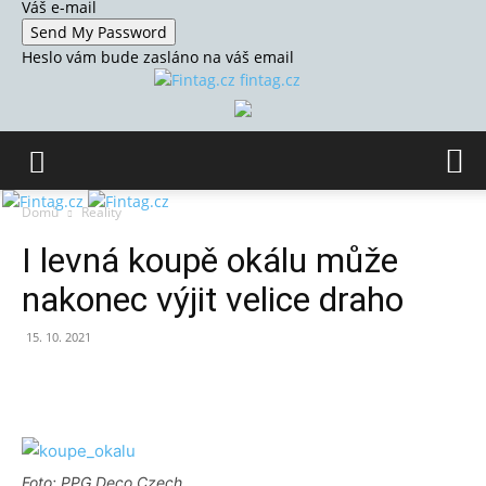
Váš e-mail
Heslo vám bude zasláno na váš email
fintag.cz
Domů
Reality
I levná koupě okálu může
nakonec výjit velice draho
15. 10. 2021
Foto: PPG Deco Czech