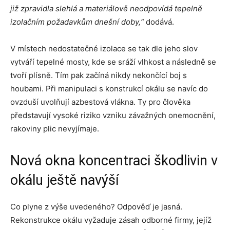
již zpravidla slehlá a materiálově neodpovídá tepelně
izolačním požadavkům dnešní doby,“
dodává.
V místech nedostatečné izolace se tak dle jeho slov
vytváří tepelné mosty, kde se sráží vlhkost a následně se
tvoří plísně. Tím pak začíná nikdy nekončící boj s
houbami. Při manipulaci s konstrukcí okálu se navíc do
ovzduší uvolňují azbestová vlákna. Ty pro člověka
představují vysoké riziko vzniku závažných onemocnění,
rakoviny plic nevyjímaje.
Nová okna koncentraci škodlivin v
okálu ještě navýší
Co plyne z výše uvedeného? Odpověď je jasná.
Rekonstrukce okálu vyžaduje zásah odborné firmy, jejíž