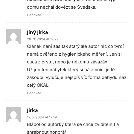
domu nechal dovézt se Švédska.
Odpověď
Jiný Jirka
28. 3. 2024 At 17:29
Článek není zas tak starý ale autor nic co tvrdí
nemá ověřeno z hygienického měření. Jen si
cucá z prstu, nebo je někomu zavázán.
Už jen ten nábytek který si nájemníci jistě
zakoupí, vylučuje nejspíš víc formaldehydu než
celý OKAL
Odpověď
Jirka
17. 5. 2024 At 17:19
Blábol od autorky která se chce zviditelnit a
shrabnout honorář