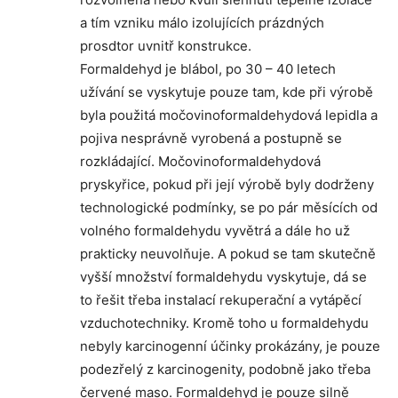
a tím vzniku málo izolujících prázdných
prosdtor uvnitř konstrukce.
Formaldehyd je blábol, po 30 – 40 letech
užívání se vyskytuje pouze tam, kde při výrobě
byla použitá močovinoformaldehydová lepidla a
pojiva nesprávně vyrobená a postupně se
rozkládající. Močovinoformaldehydová
pryskyřice, pokud při její výrobě byly dodrženy
technologické podmínky, se po pár měsících od
volného formaldehydu vyvětrá a dále ho už
prakticky neuvolňuje. A pokud se tam skutečně
vyšší množství formaldehydu vyskytuje, dá se
to řešit třeba instalací rekuperační a vytápěcí
vzduchotechniky. Kromě toho u formaldehydu
nebyly karcinogenní účinky prokázány, je pouze
podezřelý z karcinogenity, podobně jako třeba
červené maso. Formaldehyd je pouze silně