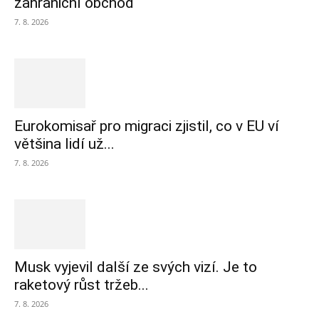
zahraniční obchod
7. 8. 2026
Eurokomisař pro migraci zjistil, co v EU ví
většina lidí už...
7. 8. 2026
Musk vyjevil další ze svých vizí. Je to
raketový růst tržeb...
7. 8. 2026