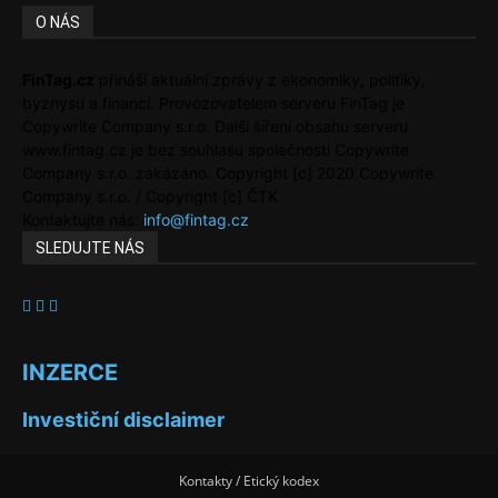
O NÁS
FinTag.cz
přináší aktuální zprávy z ekonomiky, politiky,
byznysu a financí. Provozovatelem serveru FinTag je
Copywrite Company s.r.o. Další šíření obsahu serveru
www.fintag.cz je bez souhlasu společnosti Copywrite
Company s.r.o. zakázáno. Copyright [c] 2020 Copywrite
Company s.r.o. / Copyright [c] ČTK.
Kontaktujte nás:
info@fintag.cz
SLEDUJTE NÁS
INZERCE
Investiční disclaimer
Kontakty / Etický kodex