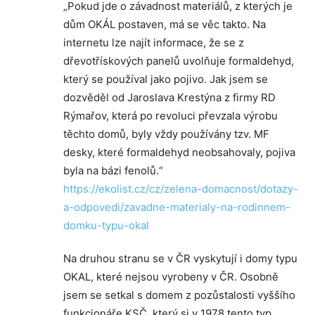
„Pokud jde o závadnost materiálů, z kterých je
dům OKÁL postaven, má se věc takto. Na
internetu lze najít informace, že se z
dřevotřískových panelů uvolňuje formaldehyd,
který se používal jako pojivo. Jak jsem se
dozvěděl od Jaroslava Krestýna z firmy RD
Rýmařov, která po revoluci převzala výrobu
těchto domů, byly vždy používány tzv. MF
desky, které formaldehyd neobsahovaly, pojiva
byla na bázi fenolů.“
https://ekolist.cz/cz/zelena-domacnost/dotazy-
a-odpovedi/zavadne-materialy-na-rodinnem-
domku-typu-okal
Na druhou stranu se v ČR vyskytují i domy typu
OKAL, které nejsou vyrobeny v ČR. Osobně
jsem se setkal s domem z pozůstalosti vyššího
funkcionáře KSČ, který si v 1978 tento typ