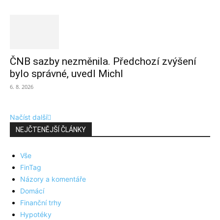
ČNB sazby nezměnila. Předchozí zvýšení
bylo správné, uvedl Michl
6. 8. 2026
Načíst další
NEJČTENĚJŠÍ ČLÁNKY
Vše
FinTag
Názory a komentáře
Domácí
Finanční trhy
Hypotéky