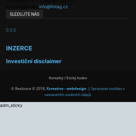
Company s.r.o. / Copyright [c] ČTK.
Kontaktujte nás:
info@fintag.cz
SLEDUJTE NÁS
INZERCE
Investiční disclaimer
Kontakty / Etický kodex
© Realizace © 2018,
Xcreative - webdesign
. |
Spravovat souhlas s
nastavením osobních údajů
.
adm_sticky