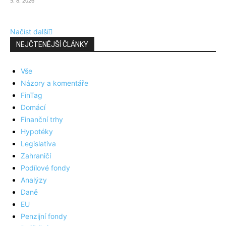
5. 8. 2026
Načíst další
NEJČTENĚJŠÍ ČLÁNKY
Vše
Názory a komentáře
FinTag
Domácí
Finanční trhy
Hypotéky
Legislativa
Zahraničí
Podílové fondy
Analýzy
Daně
EU
Penzijní fondy