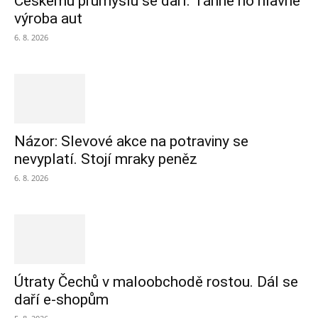
Českému průmyslu se daří. Táhne ho hlavně
výroba aut
6. 8. 2026
Názor: Slevové akce na potraviny se
nevyplatí. Stojí mraky peněz
6. 8. 2026
Útraty Čechů v maloobchodě rostou. Dál se
daří e-shopům