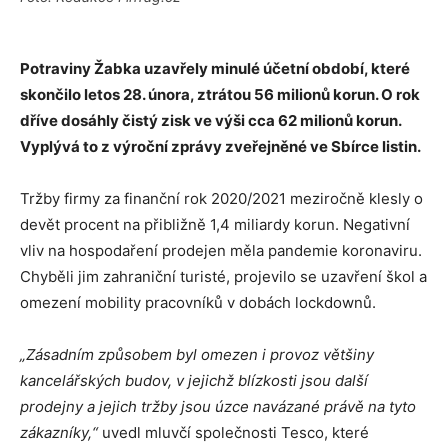
Potraviny Žabka uzavřely minulé účetní období, které
skončilo letos 28. února, ztrátou 56 milionů korun. O rok
dříve dosáhly čistý zisk ve výši cca 62 milionů korun.
Vyplývá to z výroční zprávy zveřejněné ve Sbírce listin.
Tržby firmy za finanční rok 2020/2021 meziročně klesly o
devět procent na přibližně 1,4 miliardy korun. Negativní
vliv na hospodaření prodejen měla pandemie koronaviru.
Chyběli jim zahraniční turisté, projevilo se uzavření škol a
omezení mobility pracovníků v dobách lockdownů.
„Zásadním způsobem byl omezen i provoz většiny
kancelářských budov, v jejichž blízkosti jsou další
prodejny a jejich tržby jsou úzce navázané právě na tyto
zákazníky,“
uvedl mluvčí společnosti Tesco, které