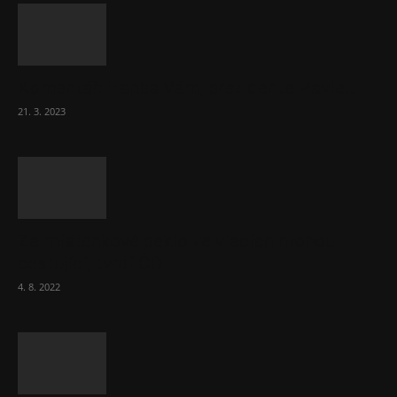
Komentář: Hanba Vám, prezidente Pavle…
21. 3. 2023
Za místenkové peklo ve vlacích mohou
cestující, tvrdí ČD
4. 8. 2022