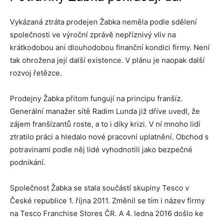
Vykázaná ztráta prodejen Žabka neměla podle sdělení
společnosti ve výroční zprávě nepříznivý vliv na
krátkodobou ani dlouhodobou finanční kondici firmy. Není
tak ohrožena její další existence. V plánu je naopak další
rozvoj řetězce.
Prodejny Žabka přitom fungují na principu franšíz.
Generální manažer sítě Radim Lunda již dříve uvedl, že
zájem franšízantů roste, a to i díky krizi. V ní mnoho lidí
ztratilo práci a hledalo nové pracovní uplatnění. Obchod s
potravinami podle něj lidé vyhodnotili jako bezpečné
podnikání.
Společnost Žabka se stala součástí skupiny Tesco v
České republice 1. října 2011. Změnil se tím i název firmy
na Tesco Franchise Stores ČR. A 4. ledna 2016 došlo ke