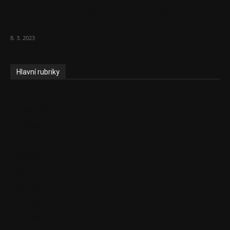
Vláda zvažuje vyšší zdanění chudých a
střední třídy. Bohaté nechá být
8. 3. 2023
Hlavní rubriky
Aktuality
Ekonomika
Politika
EU
Podcasty
Finance
Byznys
Investice
Ke kávě a čaji