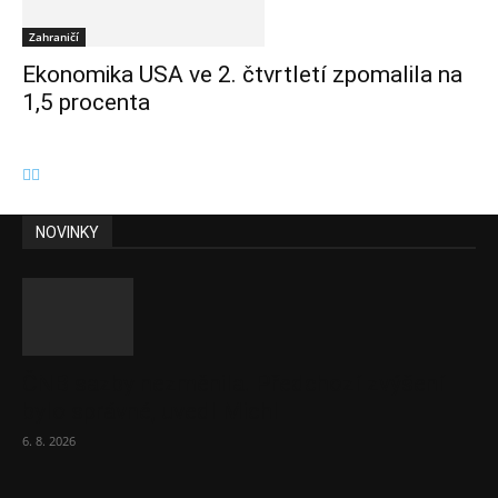
Zahraničí
Ekonomika USA ve 2. čtvrtletí zpomalila na
1,5 procenta
NOVINKY
ČNB sazby nezměnila. Předchozí zvýšení
bylo správné, uvedl Michl
6. 8. 2026