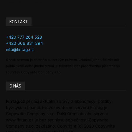
Adman´s Choice
KONTAKT
+420 777 264 528
+420 606 831 394
info@fintag.cz
Obsah serveru je chráněn autorským právem. Jakékoli jeho užití včetně
publikování nebo jiného šíření je zakázáno bez předchozího písemného
souhlasu Copywrite Company s.r.o.
O NÁS
FinTag.cz
přináší aktuální zprávy z ekonomiky, politiky,
byznysu a financí. Provozovatelem serveru FinTag je
Copywrite Company s.r.o. Další šíření obsahu serveru
www.fintag.cz je bez souhlasu společnosti Copywrite
Company s.r.o. zakázáno. Copyright [c] 2020 Copywrite