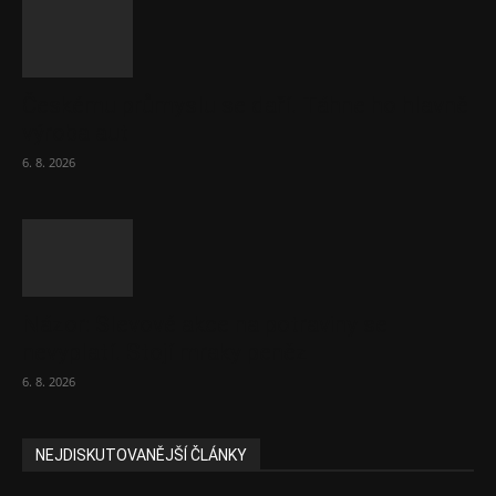
Českému průmyslu se daří. Táhne ho hlavně
výroba aut
6. 8. 2026
Názor: Slevové akce na potraviny se
nevyplatí. Stojí mraky peněz
6. 8. 2026
NEJDISKUTOVANĚJŠÍ ČLÁNKY