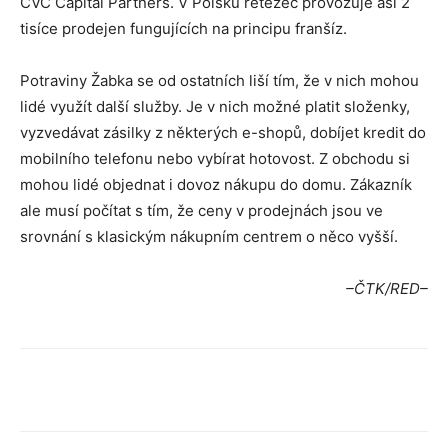
CVC Capital Partners. V Polsku řetězec provozuje asi 2
tisíce prodejen fungujících na principu franšíz.
Potraviny Žabka se od ostatních liší tím, že v nich mohou
lidé využít další služby. Je v nich možné platit složenky,
vyzvedávat zásilky z některých e-shopů, dobíjet kredit do
mobilního telefonu nebo vybírat hotovost. Z obchodu si
mohou lidé objednat i dovoz nákupu do domu. Zákazník
ale musí počítat s tím, že ceny v prodejnách jsou ve
srovnání s klasickým nákupním centrem o něco vyšší.
–ČTK/RED–