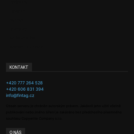
Podcasty
Finance
Byznys
Investice
Ke kávě a čaji
Adman´s Choice
KONTAKT
+420 777 264 528
+420 606 831 394
info@fintag.cz
Obsah serveru je chráněn autorským právem. Jakékoli jeho užití včetně
publikování nebo jiného šíření je zakázáno bez předchozího písemného
souhlasu Copywrite Company s.r.o.
O NÁS