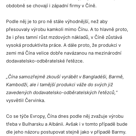
obdobně se chovají i západní firmy v Číně.
Podle něj je to pro ně stále výhodnější, než aby
přesouvaly výrobu kamkoli mimo Čínu. A to hlavně proto,
že i přes tamní růst mzdových nákladů, v Číně zůstává
vysoká produktivita práce. A dále proto, že produkci v
zemi má Čína velice dobře navázanou na mezinárodní
dodavatelsko-odběratelské řetězce.
„Čína samozřejmě zkouší vyrábět v Bangladéši, Barmě,
Kambodži, ale i tamější produkci váže do svých již
zavedených dodavatelsko-odběratelských řetězců,“
vysvětlil Červinka.
Co se týče Evropy, Čína dnes podle něj zvažuje výrobu
třeba v Bulharsku a Albánii. Avšak i v tomto případě bude
dle jeho názoru postupovat stejně jako v případě Barmy.