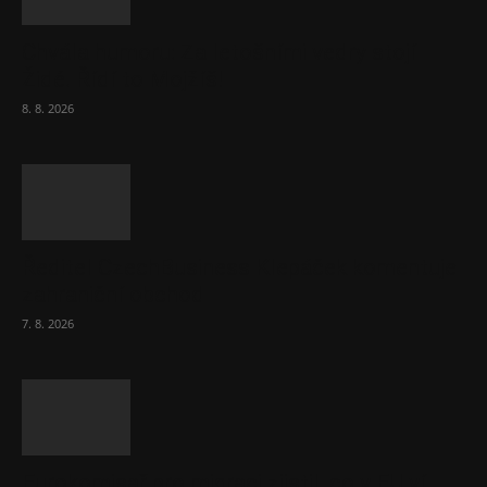
Chvála humoru: Za letošními vedry stojí
Židé. Řídí to Mojžíš!
8. 8. 2026
Ředitel CzechBusiness Klepáček komentuje
zahraniční obchod
7. 8. 2026
Eurokomisař pro migraci zjistil, co v EU ví