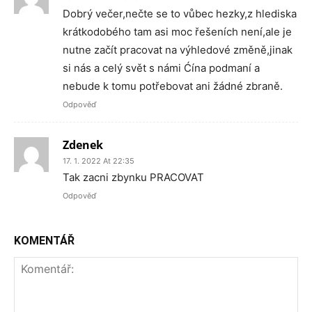
Dobrý večer,nečte se to vůbec hezky,z hlediska
krátkodobého tam asi moc řešeních není,ale je
nutne začít pracovat na výhledové změně,jinak
si nás a celý svět s námi Ćína podmaní a
nebude k tomu potřebovat ani žádné zbraně.
Odpověď
Zdenek
17. 1. 2022 At 22:35
Tak zacni zbynku PRACOVAT
Odpověď
KOMENTÁŘ