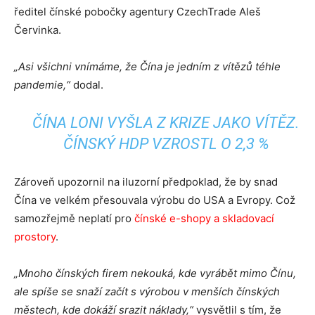
ředitel čínské pobočky agentury CzechTrade Aleš
Červinka.
„Asi všichni vnímáme, že Čína je jedním z vítězů téhle
pandemie,“
dodal.
ČÍNA LONI VYŠLA Z KRIZE JAKO VÍTĚZ.
ČÍNSKÝ HDP VZROSTL O 2,3 %
Zároveň upozornil na iluzorní předpoklad, že by snad
Čína ve velkém přesouvala výrobu do USA a Evropy. Což
samozřejmě neplatí pro
čínské e-shopy a skladovací
prostory
.
„Mnoho čínských firem nekouká, kde vyrábět mimo Čínu,
ale spíše se snaží začít s výrobou v menších čínských
městech, kde dokáží srazit náklady,“
vysvětlil s tím, že