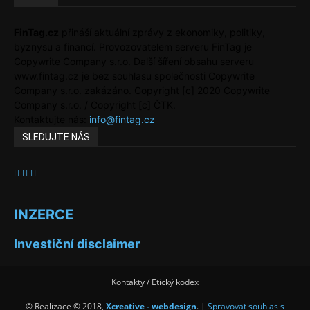
FinTag.cz
přináší aktuální zprávy z ekonomiky, politiky,
byznysu a financí. Provozovatelem serveru FinTag je
Copywrite Company s.r.o. Další šíření obsahu serveru
www.fintag.cz je bez souhlasu společnosti Copywrite
Company s.r.o. zakázáno. Copyright [c] 2020 Copywrite
Company s.r.o. / Copyright [c] ČTK.
Kontaktujte nás:
info@fintag.cz
SLEDUJTE NÁS
INZERCE
Investiční disclaimer
Kontakty / Etický kodex
© Realizace © 2018,
Xcreative - webdesign
. |
Spravovat souhlas s