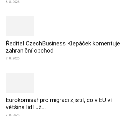
8. 8. 2026
Ředitel CzechBusiness Klepáček komentuje
zahraniční obchod
7. 8. 2026
Eurokomisař pro migraci zjistil, co v EU ví
většina lidí už...
7. 8. 2026