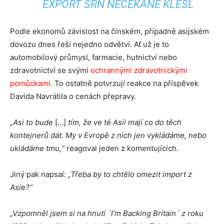
EXPORT SRN NEČEKANĚ KLESL
Podle ekonomů závislost na čínském, případně asijském
dovozu dnes řeší nejedno odvětví. Ať už je to
automobilový průmysl, farmacie, hutnictví nebo
zdravotnictví se svými
ochrannými zdravotnickými
pomůckami
. To ostatně potvrzují reakce na příspěvek
Davida Navrátila o cenách přepravy.
„Asi to bude
[…]
tím, že ve té Asii mají co do těch
kontejnerů dát. My v Evropě z nich jen vykládáme, nebo
ukládáme tmu,“
reagoval jeden z komentujících.
Jiný pak napsal:
„Třeba by to chtělo omezit import z
Asie?“
„Vzpomněl jsem si na hnutí ´I’m Backing Britain´ z roku