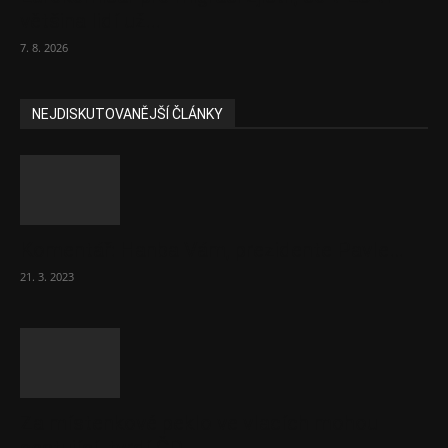
většina lidí už...
7. 8. 2026
NEJDISKUTOVANĚJŠÍ ČLÁNKY
Komentář: Hanba Vám, prezidente Pavle…
21. 3. 2023
Za místenkové peklo ve vlacích mohou