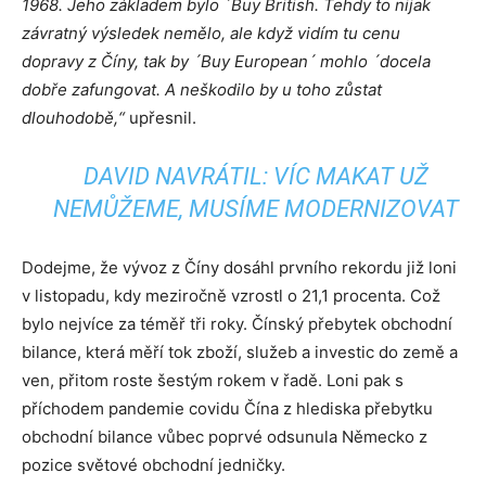
1968. Jeho základem bylo ´Buy British. Tehdy to nijak
závratný výsledek nemělo, ale když vidím tu cenu
dopravy z Číny, tak by ´Buy European´ mohlo ´docela
dobře zafungovat. A neškodilo by u toho zůstat
dlouhodobě,“
upřesnil.
DAVID NAVRÁTIL: VÍC MAKAT UŽ
NEMŮŽEME, MUSÍME MODERNIZOVAT
Dodejme, že vývoz z Číny dosáhl prvního rekordu již loni
v listopadu, kdy meziročně vzrostl o 21,1 procenta. Což
bylo nejvíce za téměř tři roky. Čínský přebytek obchodní
bilance, která měří tok zboží, služeb a investic do země a
ven, přitom roste šestým rokem v řadě. Loni pak s
příchodem pandemie covidu Čína z hlediska přebytku
obchodní bilance vůbec poprvé odsunula Německo z
pozice světové obchodní jedničky.