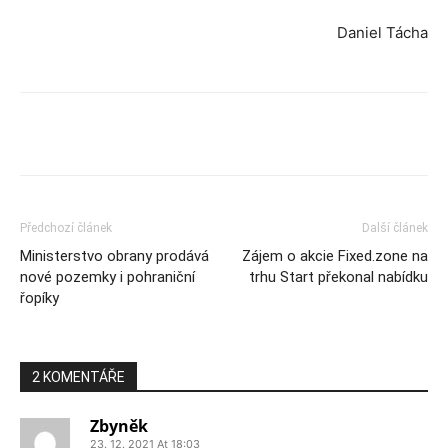
Daniel Tácha
Předchozí článek
Další článek
Ministerstvo obrany prodává
Zájem o akcie Fixed.zone na
nové pozemky i pohraniční
trhu Start překonal nabídku
řopíky
2 KOMENTÁŘE
Zbyněk
23. 12. 2021 At 18:03