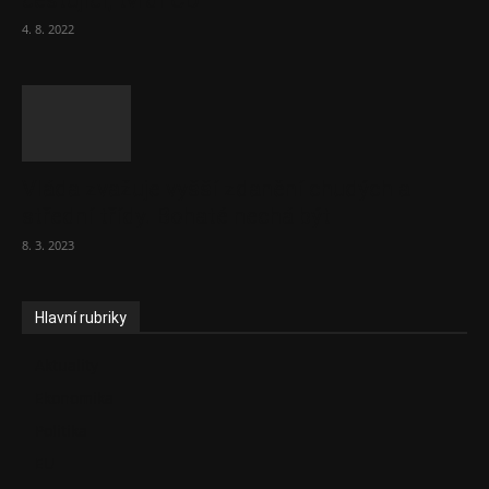
cestující, tvrdí ČD
4. 8. 2022
Vláda zvažuje vyšší zdanění chudých a
střední třídy. Bohaté nechá být
8. 3. 2023
Hlavní rubriky
Aktuality
Ekonomika
Politika
EU