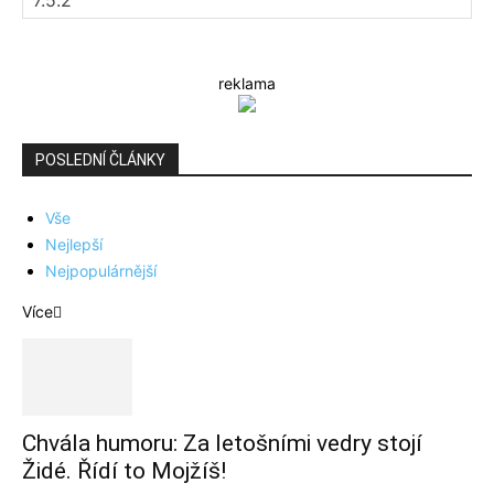
reklama
POSLEDNÍ ČLÁNKY
Vše
Nejlepší
Nejpopulárnější
Více
Chvála humoru: Za letošními vedry stojí
Židé. Řídí to Mojžíš!