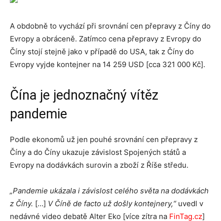
A obdobně to vychází při srovnání cen přepravy z Číny do
Evropy a obráceně. Zatímco cena přepravy z Evropy do
Číny stojí stejně jako v případě do USA, tak z Číny do
Evropy vyjde kontejner na 14 259 USD [cca 321 000 Kč].
Čína je jednoznačný vítěz
pandemie
Podle ekonomů už jen pouhé srovnání cen přepravy z
Číny a do Číny ukazuje závislost Spojených států a
Evropy na dodávkách surovin a zboží z Říše středu.
„Pandemie ukázala i závislost celého světa na dodávkách
z Číny.
[…]
V Číně de facto už došly kontejnery,“
uvedl v
nedávné video debatě Alter Eko [více zítra na
FinTag.cz
]