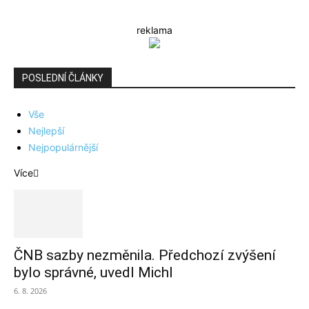
reklama
POSLEDNÍ ČLÁNKY
Vše
Nejlepší
Nejpopulárnější
Více
ČNB sazby nezměnila. Předchozí zvýšení
bylo správné, uvedl Michl
6. 8. 2026