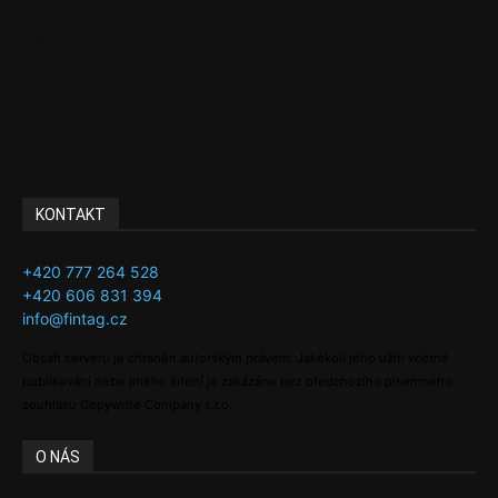
Finance
Byznys
Investice
Ke kávě a čaji
Adman´s Choice
KONTAKT
+420 777 264 528
+420 606 831 394
info@fintag.cz
Obsah serveru je chráněn autorským právem. Jakékoli jeho užití včetně
publikování nebo jiného šíření je zakázáno bez předchozího písemného
souhlasu Copywrite Company s.r.o.
O NÁS