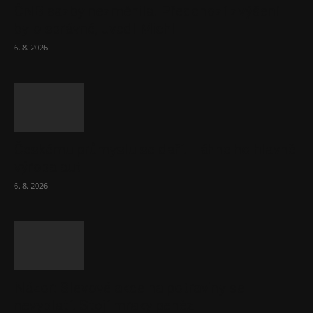
ČNB sazby nezměnila. Předchozí zvýšení
bylo správné, uvedl Michl
6. 8. 2026
Českému průmyslu se daří. Táhne ho hlavně
výroba aut
6. 8. 2026
Názor: Slevové akce na potraviny se
nevyplatí. Stojí mraky peněz