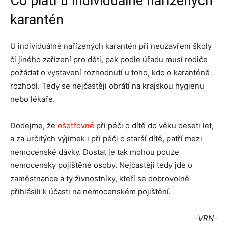
Co platí u individuálně nařízených
karantén
U individuálně nařízených karantén při neuzavření školy
či jiného zařízení pro děti, pak podle úřadu musí rodiče
požádat o vystavení rozhodnutí u toho, kdo o karanténě
rozhodl. Tedy se nejčastěji obrátí na krajskou hygienu
nebo lékaře.
Dodejme, že
ošetřovné
při péči o dítě do věku deseti let,
a za určitých výjimek i při péči o starší dítě, patří mezi
nemocenské dávky. Dostat je tak mohou pouze
nemocensky pojištěné osoby. Nejčastěji tedy jde o
zaměstnance a ty živnostníky, kteří se dobrovolně
přihlásili k účasti na nemocenském pojištění.
–VRN–