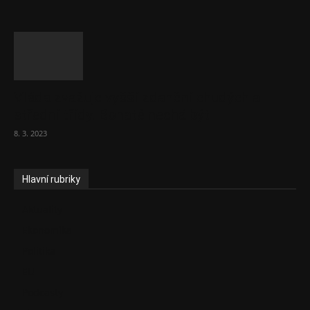
Vláda zvažuje vyšší zdanění chudých a
střední třídy. Bohaté nechá být
8. 3. 2023
Hlavní rubriky
Aktuality
Ekonomika
Politika
EU
Podcasty