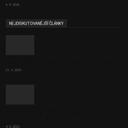
6. 8. 2026
NEJDISKUTOVANĚJŠÍ ČLÁNKY
Komentář: Hanba Vám, prezidente Pavle…
21. 3. 2023
Za místenkové peklo ve vlacích mohou
cestující, tvrdí ČD
4. 8. 2022