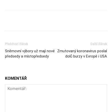
Předchozí článek
Další článek
Sněmovní výbory už mají nové
Zmutovaný koronavirus poslal
předsedy a místopředsedy
dolů burzy v Evropě i USA
KOMENTÁŘ