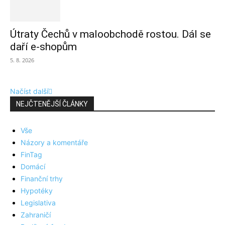
Útraty Čechů v maloobchodě rostou. Dál se
daří e-shopům
5. 8. 2026
Načíst další
NEJČTENĚJŠÍ ČLÁNKY
Vše
Názory a komentáře
FinTag
Domácí
Finanční trhy
Hypotéky
Legislativa
Zahraničí