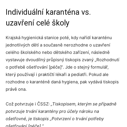
Individuální karanténa vs.
uzavření celé školy
Krajská hygienická stanice poté, kdy nařídí karanténu
jednotlivých dětí a současně nerozhodne o uzavření
celého školského nebo dětského zařízení, následně
vystavuje dvoudílný průpisný tiskopis zvaný „Rozhodnutí
o potřebě ošetřování [péče]“
.
Jde o stejný formulář,
který používají i praktičtí lékaři a pediatři. Pokud ale
rozhodne o karanténě daná hygiena, pak vydává tiskopis
právě ona.
Což potvrzuje i ČSSZ:
„Tiskopisem, kterým se případně
potvrzuje trvání karantény pro účely nároku na
ošetřovné, je tiskopis „Potvrzení o trvání potřeby
ošetřování [péče].“