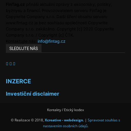
FinTag.cz
přináší aktuální zprávy z ekonomiky, politiky,
byznysu a financí. Provozovatelem serveru FinTag je
Copywrite Company s.r.o. Další šíření obsahu serveru
www.fintag.cz je bez souhlasu společnosti Copywrite
Company s.r.o. zakázáno. Copyright [c] 2020 Copywrite
Company s.r.o. / Copyright [c] ČTK.
Kontaktujte nás:
info@fintag.cz
SLEDUJTE NÁS
INZERCE
Investiční disclaimer
Kontakty / Etický kodex
© Realizace © 2018,
Xcreative - webdesign
. |
Spravovat souhlas s
nastavením osobních údajů
.