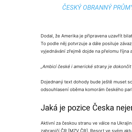
ČESKÝ OBRANNÝ PRŮMYS
Dodal, že Amerika je připravena uzavřít bi
To podle něj potvrzuje a dále posiluje záv
vyjednávání zřejmě dojde na přelomu října a
„Ambicí české i americké strany je dokonči
Dojednaný text dohody bude ještě muset sc
odsouhlasení oběma komorám českého parla
Jaká je pozice Česka nejen
Aktivní za českou stranu ve válce na Ukrajin
zahraničí ČR [MZV ČR]. Resort ve svém akt