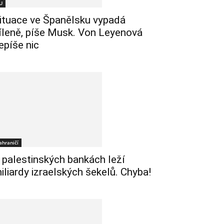
U
ituace ve Španělsku vypadá
íleně, píše Musk. Von Leyenová
epíše nic
ahraničí
 palestinských bankách leží
iliardy izraelských šekelů. Chyba!