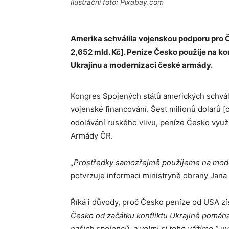
Ilustrační foto: Pixabay.com
Amerika schválila vojenskou podporu pro Č
2,652 mld. Kč]. Peníze Česko použije na 
Ukrajinu a modernizaci české armády.
Kongres Spojených států amerických schvál
vojenské financování. Šest milionů dolarů [
odolávání ruského vlivu, peníze Česko využ
Armády ČR.
„Prostředky samozřejmě použijeme na moder
potvrzuje informaci ministryně obrany Jan
Říká i důvody, proč Česko peníze od USA zí
Česko od začátku konfliktu Ukrajině pomáhá
našich spojenců, a velmi si toho vážíme,“
uv