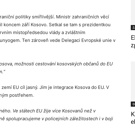
niční politiky smířlivější. Ministr zahraničních věcí
vil koncem září Kosovo. Setkal se tam s prezidentkou
Z
rvním místopředsedou vlády a zvláštním
E
unyogem. Ten zároveň vede Delegaci Evropské unie v
z
Kosova, možnosti cestování kosovských občanů do EU
m.“
emí EU cíl jasný. Jím je integrace Kosova do EU. V
efným postřehem.
D
ého. Ve státech EU žije více Kosovanů než v
K
ně spolupracujeme v policejních záležitostech i v boji
e