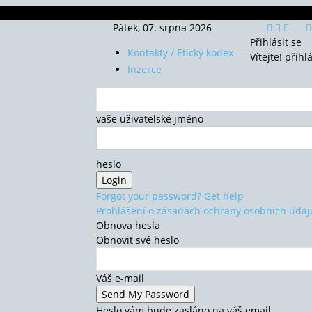
Pátek, 07. srpna 2026
Přihlásit se
Kontakty / Etický kodex
Vítejte! přihl
Inzerce
vaše uživatelské jméno
heslo
Forgot your password? Get help
Prohlášení o zásadách ochrany osobních údaj
Obnova hesla
Obnovit své heslo
Váš e-mail
Heslo vám bude zasláno na váš email