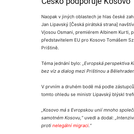
Česko podporuje Kosovo
Naopak v jiných oblastech je hlas české zahra
Jan Lipavský [Česká pirátská strana] navští
Vjosou Osmani, premiérem Albinem Kurti, p
představitelem EU pro Kosovo Tomášem Sz
Prištině.
Téma jednání bylo:
„Evropská perspektiva 
bez víz a dialog mezi Prištinou a Bělehrade
V prvním a druhém bodě má podle zástupců z
tomto ohledu se ministr Lipavský blýskl tr
„Kosovo má s Evropskou unií mnoho společn
samotném Kosovu,“
uvedl a dodal:
„Intenziv
proti
nelegální migraci
.“