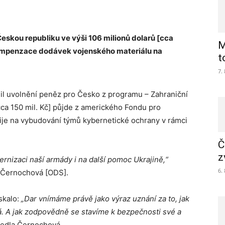
eskou republiku ve výši 106 milionů dolarů [cca
M
kompenzace dodávek vojenského materiálu na
t
7.
il uvolnění peněz pro Česko z programu – Zahraniční
cca 150 mil. Kč] půjde z amerického Fondu pro
ije na vybudování týmů kybernetické ochrany v rámci
Č
z
nizaci naší armády i na další pomoc Ukrajině,“
6.
a Černochová [ODS].
skalo:
„Dar vnímáme právě jako výraz uznání za to, jak
. A jak zodpovědně se stavíme k bezpečnosti své a
edla Černochová.