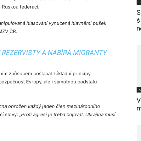
E
 Ruskou federací.
S
š
anipulovaná hlasování vynucená hlavněmi pušek
n
 MZV ČR.
 REZERVISTY A NABÍRÁ MIGRANTY
ním způsobem pošlapal základní principy
bezpečnost Evropy, ale i samotnou podstatu
Z
V
cna ohrožen každý jeden člen mezinárodního
m
čí slovy:
„Proti agresi je třeba bojovat. Ukrajina musí