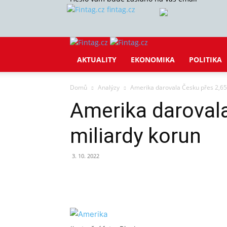
fintag.cz
AKTUALITY
EKONOMIKA
POLITIKA
Domů
Analýzy
Amerika darovala Česku přes 2,65
Amerika darovala
miliardy korun
3. 10. 2022
Sdílet