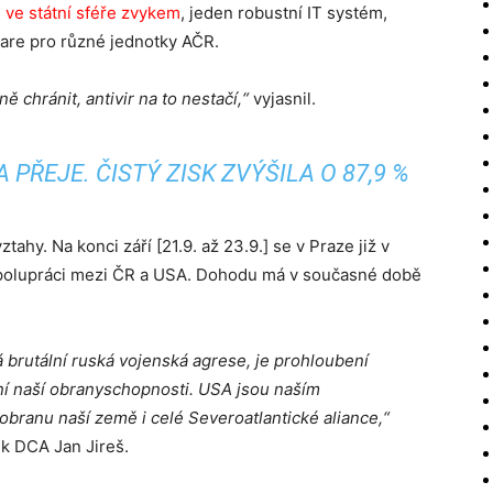
u ve státní sféře zvykem
, jeden robustní IT systém,
ware pro různé jednotky AČR.
chránit, antivir na to nestačí,“
vyjasnil.
 PŘEJE. ČISTÝ ZISK ZVÝŠILA O 87,9 %
hy. Na konci září [21.9. až 23.9.] se v Praze již v
polupráci mezi ČR a USA. Dohodu má v současné době
 brutální ruská vojenská agrese, je prohloubení
í naší obranyschopnosti. USA jsou naším
obranu naší země i celé Severoatlantické aliance,“
k DCA Jan Jireš.