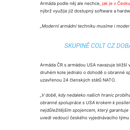
Armáda podle něj ale nechce,
jak je v Česk
nýbrž využije již dostupný software a hard
„Moderní armádní techniku musíme i moderně 
SKUPINĚ COLT CZ DOBA
Armáda ČR s armádou USA navazuje bližší vzta
druhém kole jednalo o dohodě o obranné s
uzavřenou 24 členských států NATO.
„V době, kdy nedaleko našich hranic probíhá
obranné spolupráce s USA krokem k posílen
nejdůležitějším spojencem, který garantuje 
uvedl vedoucí českého vyjednávacího týmu 