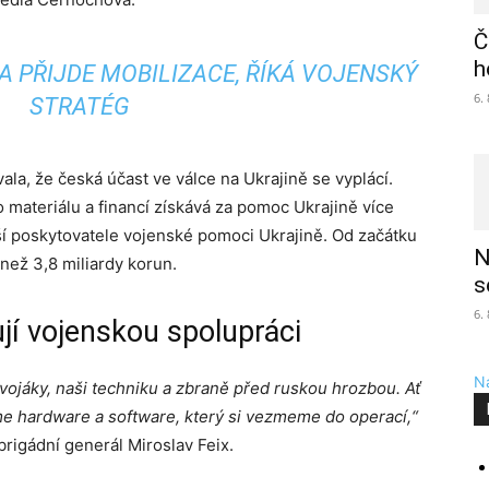
Č
h
A PŘIJDE MOBILIZACE, ŘÍKÁ VOJENSKÝ
6.
STRATÉG
ala, že česká účast ve válce na Ukrajině se vyplácí.
o materiálu a financí získává za pomoc Ukrajině více
ší poskytovatele vojenské pomoci Ukrajině. Od začátku
N
 než 3,8 miliardy korun.
s
6.
jí vojenskou spolupráci
Na
jáky, naši techniku a zbraně před ruskou hrozbou. Ať
e hardware a software, který si vezmeme do operací,“
rigádní generál Miroslav Feix.