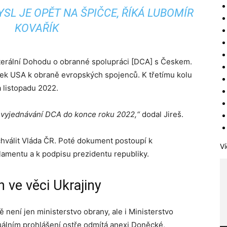
L JE OPĚT NA ŠPIČCE, ŘÍKÁ LUBOMÍR
KOVAŘÍK
laterální Dohodu o obranné spolupráci [DCA] s Českem.
azek USA k obraně evropských spojenců. K třetímu kolu
 listopadu 2022.
t vyjednávání DCA do konce roku 2022,“
dodal Jireš.
hválit Vláda ČR. Poté dokument postoupí k
Ví
mentu a k podpisu prezidentu republiky.
 ve věci Ukrajiny
ě není jen ministerstvo obrany, ale i Ministerstvo
uálním prohlášení ostře odmítá anexi Doněcké,