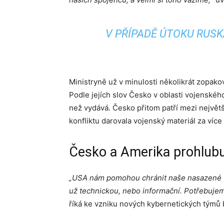
V PŘÍPADĚ ÚTOKU RUSK
Ministryně už v minulosti několikrát zopakov
Podle jejích slov Česko v oblasti vojenskéh
než vydává. Česko přitom patří mezi největ
konfliktu darovala vojenský materiál za více
Česko a Amerika prohlubu
„USA nám pomohou chránit naše nasazené vo
už technickou, nebo informační. Potřebujem
říká ke vzniku nových kybernetických týmů b