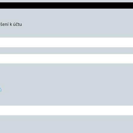
ášení k účtu
ů