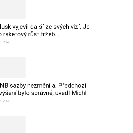
usk vyjevil další ze svých vizí. Je
o raketový růst tržeb...
 8. 2026
NB sazby nezměnila. Předchozí
výšení bylo správné, uvedl Michl
 8. 2026