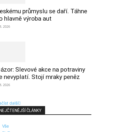
eskému průmyslu se daří. Táhne
o hlavně výroba aut
 8. 2026
ázor: Slevové akce na potraviny
e nevyplatí. Stojí mraky peněz
 8. 2026
číst další
NEJČTENĚJŠÍ ČLÁNKY
Vše