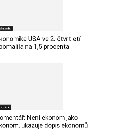
ahraničí
konomika USA ve 2. čtvrtletí
pomalila na 1,5 procenta
omácí
omentář: Není ekonom jako
konom, ukazuje dopis ekonomů