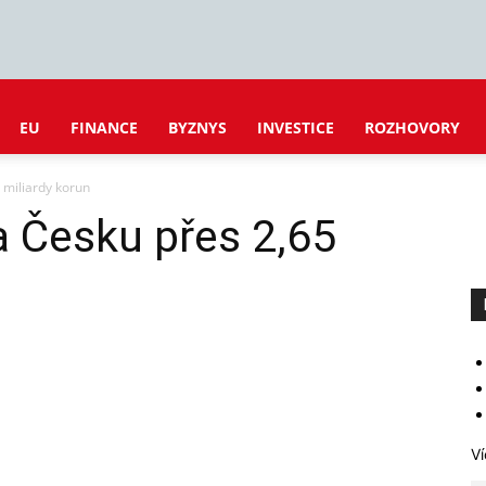
EU
FINANCE
BYZNYS
INVESTICE
ROZHOVORY
 miliardy korun
 Česku přes 2,65
Ví