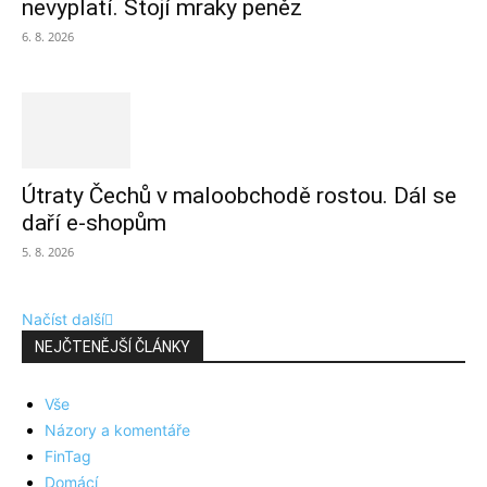
nevyplatí. Stojí mraky peněz
6. 8. 2026
Útraty Čechů v maloobchodě rostou. Dál se
daří e-shopům
5. 8. 2026
Načíst další
NEJČTENĚJŠÍ ČLÁNKY
Vše
Názory a komentáře
FinTag
Domácí