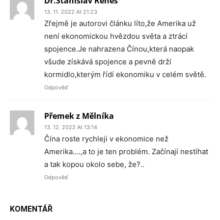
Dr.Stanislav Reneš
13. 11. 2022 At 21:23
Zřejmě je autorovi článku líto,že Amerika už
není ekonomickou hvězdou světa a ztrácí
spojence.Je nahrazena Čínou,která naopak
všude získává spojence a pevně drží
kormidlo,kterým řídí ekonomiku v celém světě.
Odpověď
Přemek z Mělníka
13. 12. 2022 At 13:14
Čína roste rychleji v ekonomice než
Amerika….,a to je ten problém. Začínají nestíhat
a tak kopou okolo sebe, že?..
Odpověď
KOMENTÁŘ