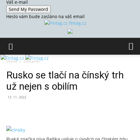
Váš e-mail
Heslo vám bude zasláno na váš email
fintag.cz
Domů
Zahraničí
Rusko se tlačí na čínský trh
už nejen s obilím
13. 11. 2022
Ruská značka piva Baltika usiluje o úspěch na čínském trhu.