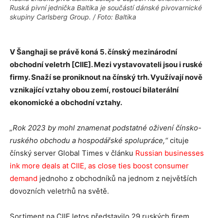
Ruská pivní jednička Baltika je součástí dánské pivovarnické
skupiny Carlsberg Group. / Foto: Baltika
V Šanghaji se právě koná 5. čínský mezinárodní
obchodní veletrh [CIIE]. Mezi vystavovateli jsou i ruské
firmy. Snaží se proniknout na čínský trh. Využívají nově
vznikající vztahy obou zemí, rostoucí bilaterální
ekonomické a obchodní vztahy.
„Rok 2023 by mohl znamenat podstatné oživení čínsko-
ruského obchodu a hospodářské spolupráce,“
cituje
čínský server Global Times v článku
Russian businesses
ink more deals at CIIE, as close ties boost consumer
demand
jednoho z obchodníků na jednom z největších
dovozních veletrhů na světě.
Sortiment na CIIE letos představilo 29 ruských firem