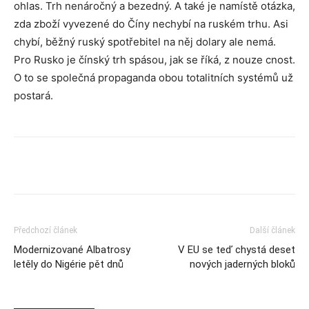
ohlas. Trh nenáročný a bezedný. A také je namístě otázka,
zda zboží vyvezené do Číny nechybí na ruském trhu. Asi
chybí, běžný ruský spotřebitel na něj dolary ale nemá.
Pro Rusko je čínský trh spásou, jak se říká, z nouze cnost.
O to se společná propaganda obou totalitních systémů už
postará.
Předchozí článek
Další článek
Modernizované Albatrosy
V EU se teď chystá deset
letěly do Nigérie pět dnů
nových jaderných bloků