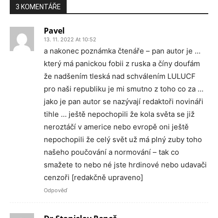
3 KOMENTÁŘE
Pavel
13. 11. 2022 At 10:52
a nakonec poznámka čtenáře – pan autor je …
který má panickou fobii z ruska a číny doufám
že nadšením tleská nad schválením LULUCF
pro naši republiku je mi smutno z toho co za …
jako je pan autor se nazývají redaktoři novináři
tihle … ještě nepochopili že kola světa se již
neroztáčí v americe nebo evropě oni ještě
nepochopili že celý svět už má plný zuby toho
našeho poučování a normování – tak co
smažete to nebo né jste hrdinové nebo udavači
cenzoři [redakčně upraveno]
Odpověď