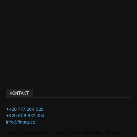
Politika
EU
Podcasty
Finance
Byznys
Investice
Ke kávě a čaji
Adman´s Choice
KONTAKT
+420 777 264 528
+420 606 831 394
info@fintag.cz
Obsah serveru je chráněn autorským právem. Jakékoli jeho užití včetně