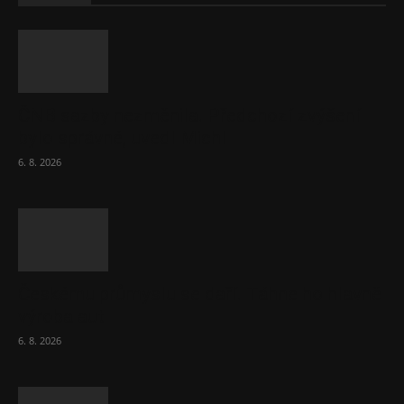
ČNB sazby nezměnila. Předchozí zvýšení
bylo správné, uvedl Michl
6. 8. 2026
Českému průmyslu se daří. Táhne ho hlavně
výroba aut
6. 8. 2026