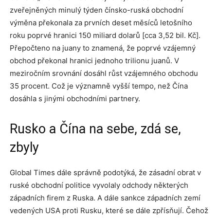
zveřejněných minulý týden čínsko-ruská obchodní
výměna překonala za prvních deset měsíců letošního
roku poprvé hranici 150 miliard dolarů [cca 3,52 bil. Kč].
Přepočteno na juany to znamená, že poprvé vzájemný
obchod překonal hranici jednoho trilionu juanů. V
meziročním srovnání dosáhl růst vzájemného obchodu
35 procent. Což je významně vyšší tempo, než Čína
dosáhla s jinými obchodními partnery.
Rusko a Čína na sebe, zdá se,
zbyly
Global Times dále správně podotýká, že zásadní obrat v
ruské obchodní politice vyvolaly odchody některých
západních firem z Ruska. A dále sankce západních zemí
vedených USA proti Rusku, které se dále zpřísňují. Čehož