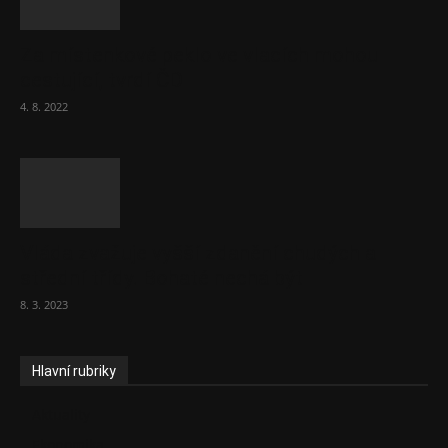
Za místenkové peklo ve vlacích mohou
cestující, tvrdí ČD
4. 8. 2022
Vláda zvažuje vyšší zdanění chudých a
střední třídy. Bohaté nechá být
8. 3. 2023
Hlavní rubriky
Aktuality
Ekonomika