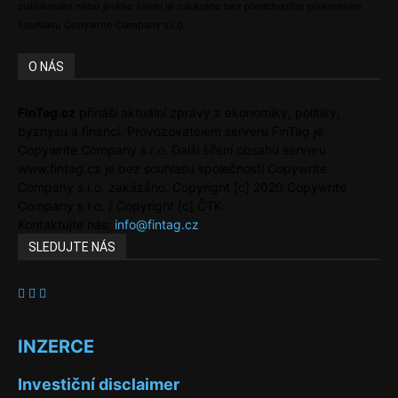
publikování nebo jiného šíření je zakázáno bez předchozího písemného
souhlasu Copywrite Company s.r.o.
O NÁS
FinTag.cz
přináší aktuální zprávy z ekonomiky, politiky,
byznysu a financí. Provozovatelem serveru FinTag je
Copywrite Company s.r.o. Další šíření obsahu serveru
www.fintag.cz je bez souhlasu společnosti Copywrite
Company s.r.o. zakázáno. Copyright [c] 2020 Copywrite
Company s.r.o. / Copyright [c] ČTK.
Kontaktujte nás:
info@fintag.cz
SLEDUJTE NÁS
INZERCE
Investiční disclaimer