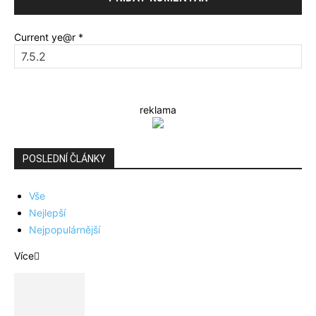
Current ye@r
*
reklama
POSLEDNÍ ČLÁNKY
Vše
Nejlepší
Nejpopulárnější
Více