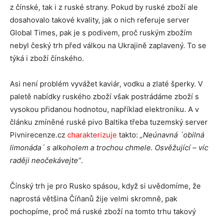
z čínské, tak i z ruské strany. Pokud by ruské zboží ale
dosahovalo takové kvality, jak o nich referuje server
Global Times, pak je s podivem, proč ruským zbožím
nebyl český trh před válkou na Ukrajině zaplavený. To se
týká i zboží čínského.
Asi není problém vyvážet kaviár, vodku a zlaté šperky. V
paletě nabídky ruského zboží však postrádáme zboží s
vysokou přidanou hodnotou, například elektroniku. A v
článku zmíněné ruské pivo Baltika třeba tuzemský server
Pivnirecenze.cz
charakterizuje
takto:
„Neúnavná ´obilná
limonáda´ s alkoholem a trochou chmele. Osvěžující – víc
raději neočekávejte“
.
Čínský trh je pro Rusko spásou, když si uvědomíme, že
naprostá většina Číňanů žije velmi skromně, pak
pochopíme, proč má ruské zboží na tomto trhu takový