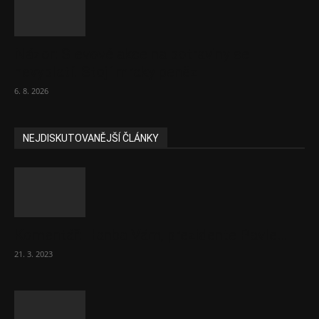
Názor: Slevové akce na potraviny se
nevyplatí. Stojí mraky peněz
6. 8. 2026
NEJDISKUTOVANĚJŠÍ ČLÁNKY
Komentář: Hanba Vám, prezidente Pavle…
21. 3. 2023