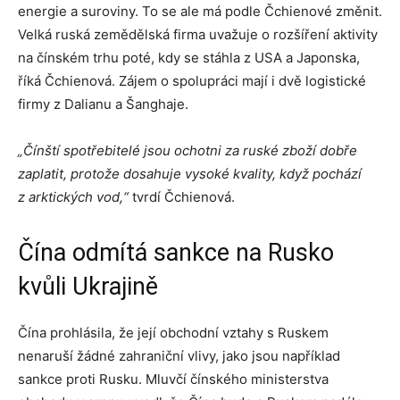
energie a suroviny. To se ale má podle Čchienové změnit.
Velká ruská zemědělská firma uvažuje o rozšíření aktivity
na čínském trhu poté, kdy se stáhla z USA a Japonska,
říká Čchienová. Zájem o spolupráci mají i dvě logistické
firmy z Dalianu a Šanghaje.
„Čínští spotřebitelé jsou ochotni za ruské zboží dobře
zaplatit, protože dosahuje vysoké kvality, když pochází
z arktických vod,“
tvrdí Čchienová.
Čína odmítá sankce na Rusko
kvůli Ukrajině
Čína prohlásila, že její obchodní vztahy s Ruskem
nenaruší žádné zahraniční vlivy, jako jsou například
sankce proti Rusku. Mluvčí čínského ministerstva