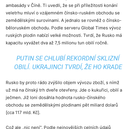
ambasády v Číně. Ti uvedli, že se při příležitosti konání
veletrhu mluví o vzájemném čínsko-ruském obchodu se
zemědělskými surovinami. A jednalo se rovněž o čínsko-
běloruském obchodu. Podle serveru Global Times vývoz
ruských plodin nabízí velké možnosti. Tvrdí, že Rusko má
kapacitu vyvážet dva až 7,5 milionu tun obilí ročně.
PUTIN SE CHLUBÍ REKORDNÍ SKLIZNÍ
OBILÍ. UKRAJINCI TVRDÍ, ŽE HO KRADE
Rusko by proto rádo zvýšilo objem vývozu zboží, s nímž
už má na čínský trh dveře otevřeny. Jde o kukuřici, obilí a
ječmen. Již loni dosáhla hodnota rusko-čínského
obchodu se zemědělskými plodinami pět miliard dolarů
[cca 117 mld. Kč].
Což ale „nic není“. Podle nejnovějších celních údajů