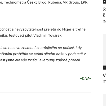
E
roj, Technometra Český Brod, Rubena, VR Group, LPP,
S
š
n
očnost a nevyzpytatelnost přeletu do Nigérie trefně
íků, testovací pilot Vladimír Továrek.
ii se nesl ve znamení zhoršujícího se počasí, kdy
řistání proběhlo ve velmi silném dešti v podstatě v
ost jsme ale vše zvládli a letouny zdárně předali
Z
V
–DNA–
m