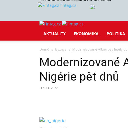
fintag.cz
AKTUALITY
EKONOMIKA
POLITIKA
Domů
Byznys
Modernizované Albatrosy letěly do
Modernizované Al
Nigérie pět dnů
12. 11. 2022
Sdílet