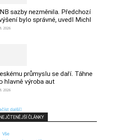
NB sazby nezměnila. Předchozí
výšení bylo správné, uvedl Michl
 8. 2026
eskému průmyslu se daří. Táhne
o hlavně výroba aut
 8. 2026
číst další
NEJČTENĚJŠÍ ČLÁNKY
Vše