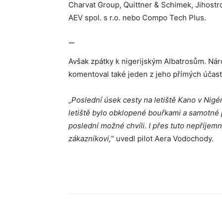
Charvat Group, Quittner & Schimek, Jihost
AEV spol. s r.o. nebo Compo Tech Plus.
—
Avšak zpátky k nigerijským Albatrosům. Nár
komentoval také jeden z jeho přímých účastn
„
Poslední úsek cesty na letiště Kano v Nigér
letiště bylo obklopené bouřkami a samotné p
poslední možné chvíli. I přes tuto nepříjemn
zákazníkovi,
“ uvedl pilot Aera Vodochody.
Sdílet