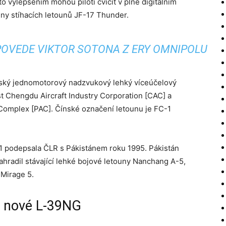
o vylepšením mohou piloti cvičit v plně digitálním
iny stíhacích letounů JF-17 Thunder.
OVEDE VIKTOR SOTONA Z ERY OMNIPOLU
ský jednomotorový nadzvukový lehký víceúčelový
st Chengdu Aircraft Industry Corporation [CAC] a
Complex [PAC]. Čínské označení letounu je FC-1
-1 podepsala ČLR s Pákistánem roku 1995. Pákistán
nahradil stávající lehké bojové letouny Nanchang A-5,
 Mirage 5.
 i nové L-39NG