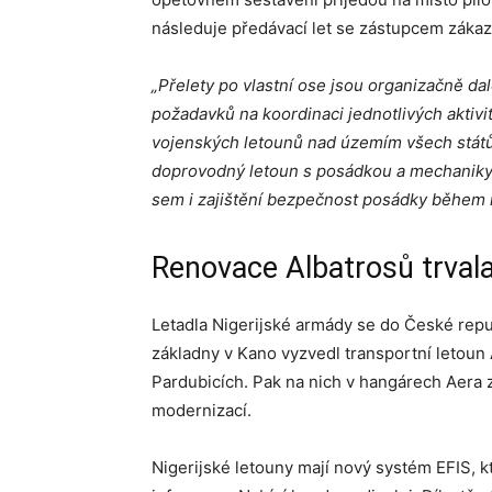
následuje předávací let se zástupcem zákaz
„Přelety po vlastní ose jsou organizačně da
požadavků na koordinaci jednotlivých aktivit
vojenských letounů nad územím všech států, a
doprovodný letoun s posádkou a mechaniky, p
sem i zajištění bezpečnost posádky během m
Renovace Albatrosů trvala
Letadla Nigerijské armády se do České repu
základny v Kano vyzvedl transportní letoun 
Pardubicích. Pak na nich v hangárech Aera 
modernizací.
Nigerijské letouny mají nový systém EFIS, kt