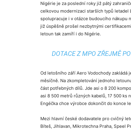
Nigérie je za poslední roky již pátý zahrani
celkovou modernizaci starších typů letadel 
spolupracuje i v otázce budoucího nákupu n
již úspěšně prošel nezbytnými certifikacemi
letoun tak zamíří i do Nigérie.
DOTACE Z MPO ZŘEJMĚ PO
Od letošního září Aero Vodochody zakládá 
měsíčně. Na zkompletování jednoho letounu 
část potřebných dílů. Jde asi o 8 200 komp
asi 8 500 metrů různých kabelů, 17 500 ks n
Engéčka chce výrobce dokončit do konce le
Mezi hlavní české dodavatele pro cvičný let
Bíteš, Jihlavan, Mikrotechna Praha, Speel Pr