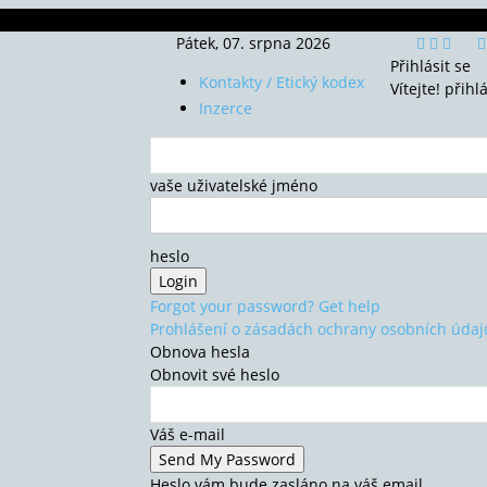
Pátek, 07. srpna 2026
Přihlásit se
Kontakty / Etický kodex
Vítejte! přihl
Inzerce
vaše uživatelské jméno
heslo
Forgot your password? Get help
Prohlášení o zásadách ochrany osobních údaj
Obnova hesla
Obnovit své heslo
Váš e-mail
Heslo vám bude zasláno na váš email