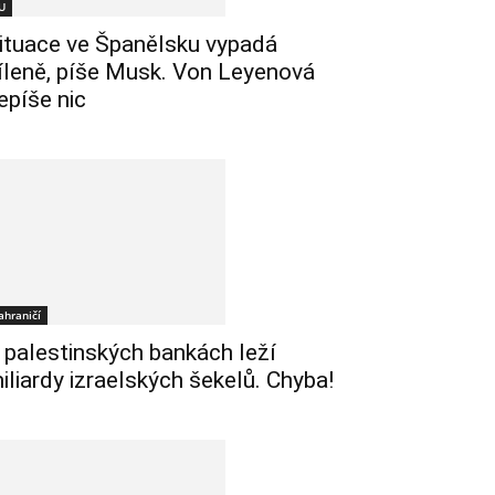
U
ituace ve Španělsku vypadá
íleně, píše Musk. Von Leyenová
epíše nic
ahraničí
 palestinských bankách leží
iliardy izraelských šekelů. Chyba!