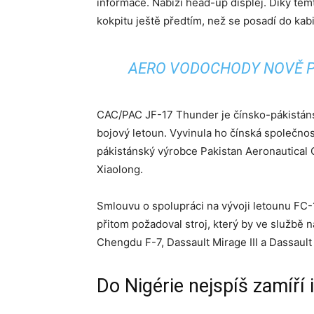
informace. Nabízí head-up displej. Díky těmt
kokpitu ještě předtím, než se posadí do kab
AERO VODOCHODY NOVĚ P
CAC/PAC JF-17 Thunder je čínsko-pákistán
bojový letoun. Vyvinula ho čínská společno
pákistánský výrobce Pakistan Aeronautical 
Xiaolong.
Smlouvu o spolupráci na vývoji letounu FC
přitom požadoval stroj, který by ve službě 
Chengdu F-7, Dassault Mirage III a Dassault
Do Nigérie nejspíš zamíří