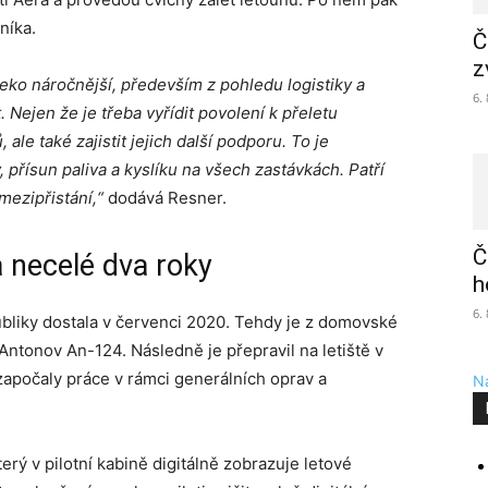
níka.
Č
z
leko náročnější, především z pohledu logistiky a
6.
.
Nejen že je třeba vyřídit povolení k přeletu
le také zajistit jejich další podporu. To je
řísun paliva a kyslíku na všech zastávkách. Patří
ezipřistání,“
dodává Resner.
Č
 necelé dva roky
h
6.
bliky dostala v červenci 2020. Tehdy je z domovské
Antonov An-124. Následně je přepravil na letiště v
započaly práce v rámci generálních oprav a
Na
erý v pilotní kabině digitálně zobrazuje letové