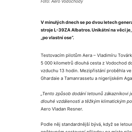
Foto: Aero Vodochody
V minulých dnech se po dvou letech generá
stroje L-39ZA Albatros. Unikátní na věci j
„po vlastní ose“.
Testovacím pilotům Aera – Vladimíru Továrko
5 000 kilometrů dlouhá cesta z Vodochod do 
vzduchu 13 hodin. Mezipřistání proběhla ve
Ghardaie a Tamanrassetu a nigerijském Ag
„Tento způsob dodání letounů zákazníkovi je
dlouhé vzdálenosti a těžkým klimatickým 
Aero Vladan Resner.
Podle něj standardnější bývá, když se leto
opětovném sestavení přijedou na místo pilo