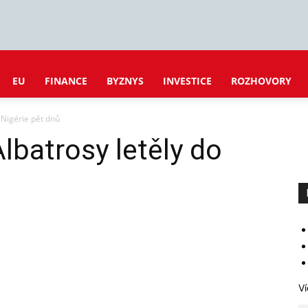
EU
FINANCE
BYZNYS
INVESTICE
ROZHOVORY
 Nigérie pět dnů
batrosy letěly do
Ví