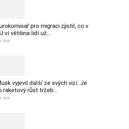
urokomisař pro migraci zjistil, co v
U ví většina lidí už...
 8. 2026
usk vyjevil další ze svých vizí. Je
o raketový růst tržeb...
 8. 2026