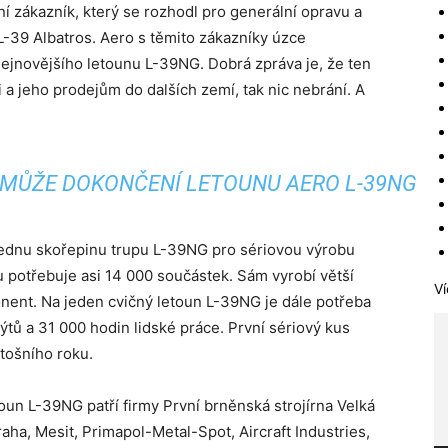
ční zákazník, který se rozhodl pro generální opravu a
L-39 Albatros. Aero s těmito zákazníky úzce
ejnovějšího letounu L-39NG. Dobrá zpráva je, že ten
 a jeho prodejům do dalších zemí, tak nic nebrání. A
MŮŽE DOKONČENÍ LETOUNU AERO L-39NG
jednu skořepinu trupu L-39NG pro sériovou výrobu
potřebuje asi 14 000 součástek. Sám vyrobí větší
Ví
onent. Na jeden cvičný letoun L-39NG je dále potřeba
ýtů a 31 000 hodin lidské práce. První sériový kus
tošního roku.
oun L-39NG patří firmy První brněnská strojírna Velká
aha, Mesit, Primapol-Metal-Spot, Aircraft Industries,