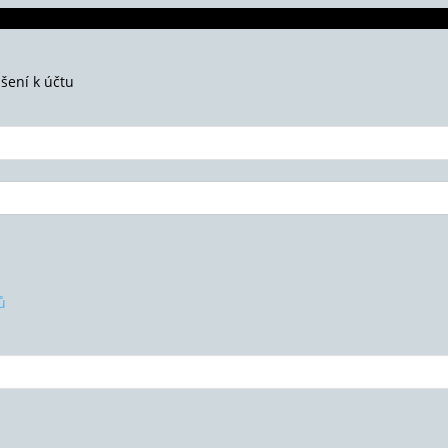
ášení k účtu
ů