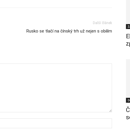
Další článek
Z
Rusko se tlačí na čínský trh už nejen s obilím
E
z
D
Č
s