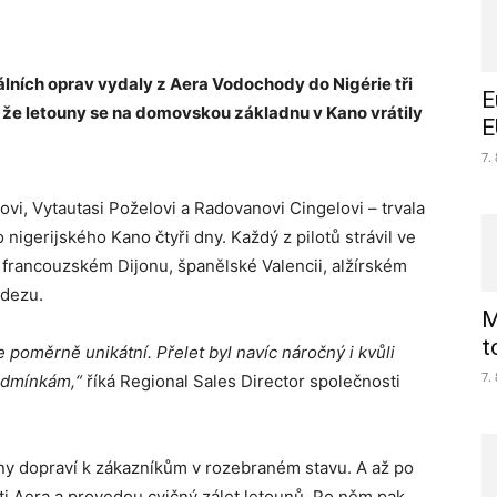
lních oprav vydaly z Aera Vodochody do Nigérie tři
E
e, že letouny se na domovskou základnu v Kano vrátily
E
7.
vi, Vytautasi Poželovi a Radovanovi Cingelovi – trvala
nigerijského Kano čtyři dny. Každý z pilotů strávil ve
 francouzském Dijonu, španělské Valencii, alžírském
adezu.
M
t
 poměrně unikátní. Přelet byl navíc náročný i kvůli
7.
podmínkám,“
říká Regional Sales Director společnosti
uny dopraví k zákazníkům v rozebraném stavu. A až po
ti Aera a provedou cvičný zálet letounů. Po něm pak