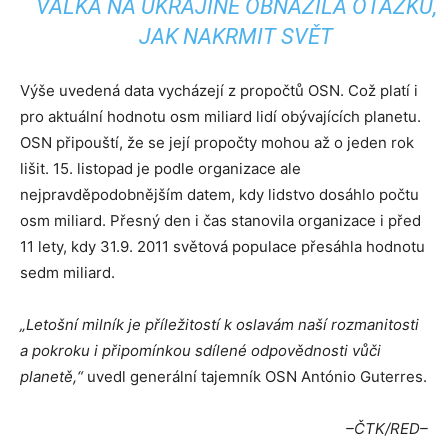
VÁLKA NA UKRAJINĚ OBNAŽILA OTÁZKU,
JAK NAKRMIT SVĚT
Výše uvedená data vycházejí z propočtů OSN. Což platí i
pro aktuální hodnotu osm miliard lidí obývajících planetu.
OSN připouští, že se její propočty mohou až o jeden rok
lišit. 15. listopad je podle organizace ale
nejpravděpodobnějším datem, kdy lidstvo dosáhlo počtu
osm miliard. Přesný den i čas stanovila organizace i před
11 lety, kdy 31.9. 2011 světová populace přesáhla hodnotu
sedm miliard.
„Letošní milník je příležitostí k oslavám naší rozmanitosti
a pokroku i připomínkou sdílené odpovědnosti vůči
planetě,“
uvedl generální tajemník OSN António Guterres.
–ČTK/RED–