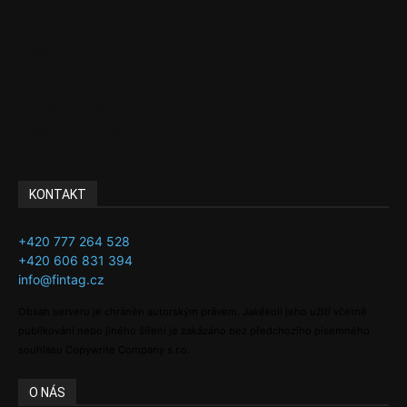
Finance
Byznys
Investice
Ke kávě a čaji
Adman´s Choice
KONTAKT
+420 777 264 528
+420 606 831 394
info@fintag.cz
Obsah serveru je chráněn autorským právem. Jakékoli jeho užití včetně
publikování nebo jiného šíření je zakázáno bez předchozího písemného
souhlasu Copywrite Company s.r.o.
O NÁS