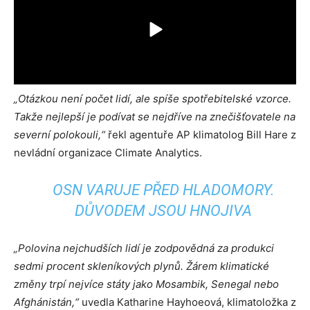
„Otázkou není počet lidí, ale spíše spotřebitelské vzorce.
Takže nejlepší je podívat se nejdříve na znečišťovatele na
severní polokouli,“
řekl agentuře AP klimatolog Bill Hare z
nevládní organizace Climate Analytics.
OSN VARUJE PŘED HLADOMORY.
DŮVODEM JSOU HNOJIVA
„Polovina nejchudších lidí je zodpovědná za produkci
sedmi procent skleníkových plynů. Žárem klimatické
změny trpí nejvíce státy jako Mosambik, Senegal nebo
Afghánistán,“
uvedla Katharine Hayhoeová, klimatoložka z