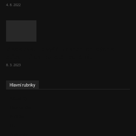
4. 8. 2022
Vláda zvažuje vyšší zdanění chudých a
střední třídy. Bohaté nechá být
8. 3. 2023
Hlavní rubriky
Aktuality
Ekonomika
Politika
EU
Podcasty