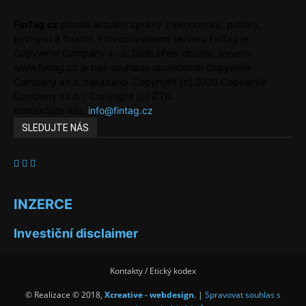
FinTag.cz
přináší aktuální zprávy z ekonomiky, politiky,
byznysu a financí. Provozovatelem serveru FinTag je
Copywrite Company s.r.o. Další šíření obsahu serveru
www.fintag.cz je bez souhlasu společnosti Copywrite
Company s.r.o. zakázáno. Copyright [c] 2020 Copywrite
Company s.r.o. / Copyright [c] ČTK.
Kontaktujte nás:
info@fintag.cz
SLEDUJTE NÁS
INZERCE
Investiční disclaimer
Kontakty / Etický kodex
© Realizace © 2018,
Xcreative - webdesign
. |
Spravovat souhlas s