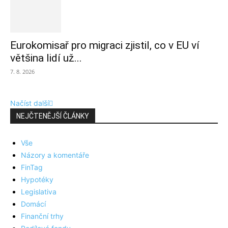
Eurokomisař pro migraci zjistil, co v EU ví
většina lidí už...
7. 8. 2026
Načíst další
NEJČTENĚJŠÍ ČLÁNKY
Vše
Názory a komentáře
FinTag
Hypotéky
Legislativa
Domácí
Finanční trhy