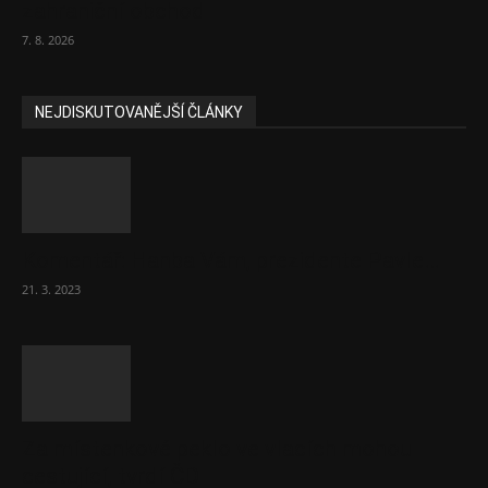
zahraniční obchod
7. 8. 2026
NEJDISKUTOVANĚJŠÍ ČLÁNKY
Komentář: Hanba Vám, prezidente Pavle…
21. 3. 2023
Za místenkové peklo ve vlacích mohou
cestující, tvrdí ČD