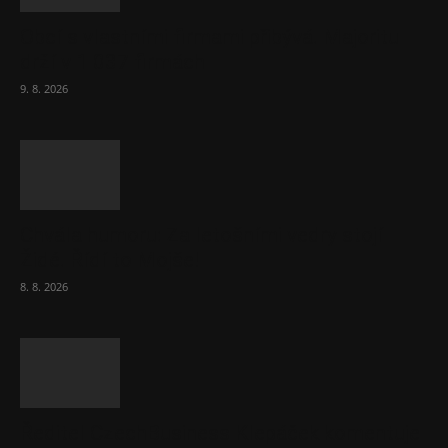
Obcí s vlastními firmami přibývá. Majoritu
drží v 1 037 firmách
9. 8. 2026
Chvála humoru: Za letošními vedry stojí
Židé. Řídí to Mojše!
8. 8. 2026
Ředitel CzechBusiness Klepáček komentuje