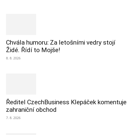
Chvála humoru: Za letošními vedry stojí
Židé. Řídí to Mojše!
8. 8. 2026
Ředitel CzechBusiness Klepáček komentuje
zahraniční obchod
7. 8. 2026