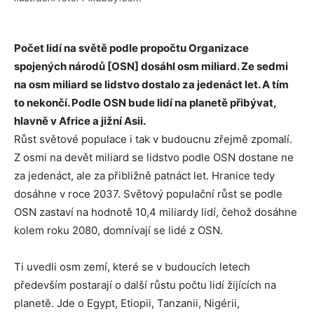
Počet lidí na světě podle propočtu Organizace
spojených národů [OSN] dosáhl osm miliard. Ze sedmi
na osm miliard se lidstvo dostalo za jedenáct let. A tím
to nekončí. Podle OSN bude lidí na planetě přibývat,
hlavně v Africe a jižní Asii.
Růst světové populace i tak v budoucnu zřejmě zpomalí.
Z osmi na devět miliard se lidstvo podle OSN dostane ne
za jedenáct, ale za přibližně patnáct let. Hranice tedy
dosáhne v roce 2037. Světový populační růst se podle
OSN zastaví na hodnotě 10,4 miliardy lidí, čehož dosáhne
kolem roku 2080, domnívají se lidé z OSN.
Ti uvedli osm zemí, které se v budoucích letech
především postarají o další růstu počtu lidí žijících na
planetě. Jde o Egypt, Etiopii, Tanzanii, Nigérii,