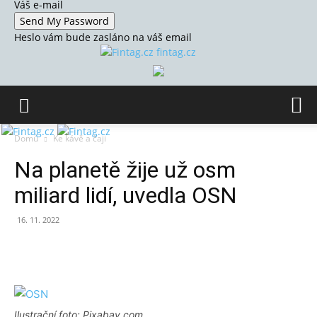
Váš e-mail
Heslo vám bude zasláno na váš email
fintag.cz
Domů
Ke kávě a čaji
Na planetě žije už osm
miliard lidí, uvedla OSN
16. 11. 2022
Ilustrační foto: Pixabay.com