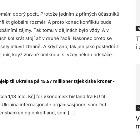
emám dobrý pocit. Protože jedním z přímých účastníků
onflikt globální rozměr. A proto konec konfliktu bude
F
bálními zájmy. Tak tomu v dějinách bylo vždy. A v
ch kolikrát stojí až v druhé řadě. Nakonec proto se
T
i
sely mluvit zbraně. A když ano, tak jen jako poslední z
, mír, když zbraně umlknou, si vždy někdo odskáče.
elp til Ukraina på 15,57 millioner tsjekkiske kroner -
[cca 1,13 mld. Kč] for økonomisk bistand fra EU til
re Ukraina internasjonale organisasjoner, som Det
Z
ensbanken og enkeltland, som […]
V
m