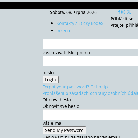
Sobota, 08. srpna 2026
Přihlásit se
Kontakty / Etický kodex
Vítejte! přihl
Inzerce
vaše uživatelské jméno
heslo
Forgot your password? Get help
Prohlášení o zásadách ochrany osobních údaj
Obnova hesla
Obnovit své heslo
Váš e-mail
Heslo vám bude zasláno na váš email