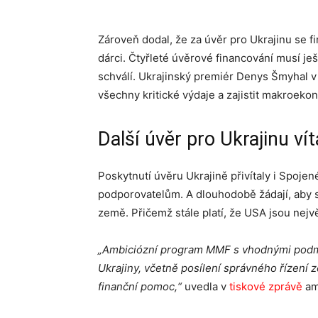
Zároveň dodal, že za úvěr pro Ukrajinu se 
dárci. Čtyřleté úvěrové financování musí je
schválí. Ukrajinský premiér Denys Šmyhal v
všechny kritické výdaje a zajistit makroekon
Další úvěr pro Ukrajinu vít
Poskytnutí úvěru Ukrajině přivítaly i Spojené
podporovatelům. A dlouhodobě žádají, aby se
země. Přičemž stále platí, že USA jsou nej
„Ambiciózní program MMF s vhodnými podmín
Ukrajiny, včetně posílení správného řízení z
finanční pomoc,“
uvedla v
tiskové zprávě
am