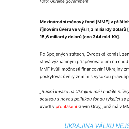
Foto: Ukraine government
Mezinárodní měnový fond [MMF] v příštích 
říjnovém úvěru ve výši 1,3 miliardy dolarů [
15,6 miliardy dolarů [cca 344 mld. Kč].
Po Spojených státech, Evropské komisi, zem
stává významným přispěvovatelem na chod v
MMF kvůli možnosti financování Ukrajiny z
poskytovat úvěry zemím s vysokou pravděpo
„Ruská invaze na Ukrajinu má i nadále niči
souladu s novou politikou fondu týkající se
uvedl v
prohlášení
Gavin Gray, jenž má v MM
UKRAJINA VÁLKU NEJS