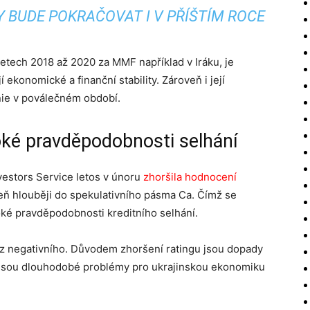
 BUDE POKRAČOVAT I V PŘÍŠTÍM ROCE
letech 2018 až 2020 za MMF například v Iráku, je
 ekonomické a finanční stability. Zároveň i její
nie v poválečném období.
oké pravděpodobnosti selhání
estors Service letos v únoru
zhoršila hodnocení
eň hlouběji do spekulativního pásma Ca. Čímž se
oké pravděpodobnosti kreditního selhání.
í z negativního. Důvodem zhoršení ratingu jsou dopady
esou dlouhodobé problémy pro ukrajinskou ekonomiku