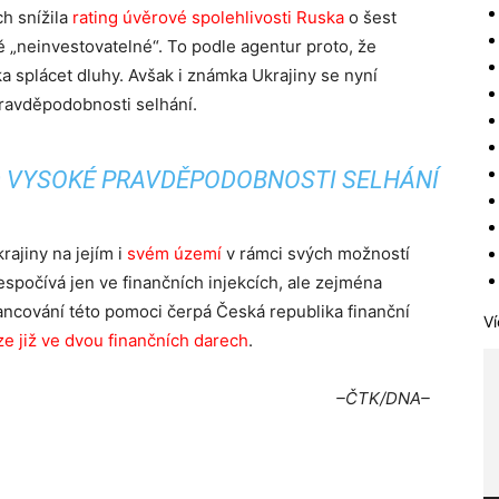
ch snížila
rating úvěrové spolehlivosti Ruska
o šest
ě „neinvestovatelné“. To podle agentur proto, že
splácet dluhy. Avšak i známka Ukrajiny se nyní
ravděpodobnosti selhání.
D VYSOKÉ PRAVDĚPODOBNOSTI SELHÁNÍ
ajiny na jejím i
svém území
v rámci svých možností
espočívá jen ve finančních injekcích, ale zejména
ncování této pomoci čerpá Česká republika finanční
Ví
íze již ve dvou finančních darech
.
–ČTK/DNA–