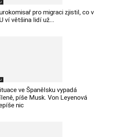
U
urokomisař pro migraci zjistil, co v
U ví většina lidí už...
U
ituace ve Španělsku vypadá
íleně, píše Musk. Von Leyenová
epíše nic