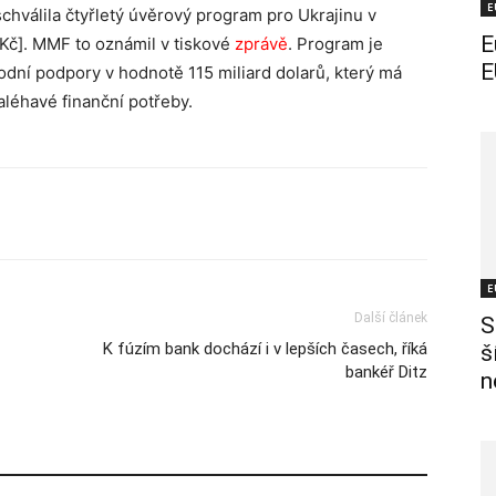
E
chválila čtyřletý úvěrový program pro Ukrajinu v
E
 Kč]. MMF to oznámil v tiskové
zprávě
. Program je
E
odní podpory v hodnotě 115 miliard dolarů, který má
aléhavé finanční potřeby.
E
Další článek
S
K fúzím bank dochází i v lepších časech, říká
š
bankéř Ditz
n