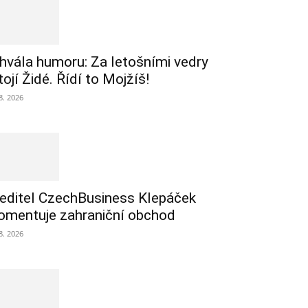
hvála humoru: Za letošními vedry
tojí Židé. Řídí to Mojžíš!
 8. 2026
editel CzechBusiness Klepáček
omentuje zahraniční obchod
 8. 2026