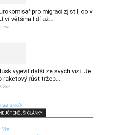
urokomisař pro migraci zjistil, co v
U ví většina lidí už...
 8. 2026
usk vyjevil další ze svých vizí. Je
o raketový růst tržeb...
 8. 2026
číst další
NEJČTENĚJŠÍ ČLÁNKY
Vše