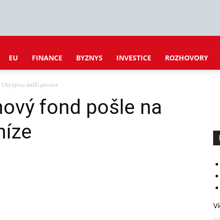
EU
FINANCE
BYZNYS
INVESTICE
ROZHOVORY
Ukrajinu další peníze
ový fond pošle na
níze
Ví