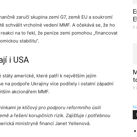
E
finančně zaručí skupina zemí G7, země EU a soukromí
E
ště schválit vrcholné vedení MMF. A očekává se, že ho
7.
 reakci na to řekl, že peníze zemi pomohou „financovat
omickou stabilitu“.
ají i USA
M
 státy americké, které patří k největším jejím
t
 na podpoře Ukrajiny více podílely i ostatní západní
7.
větším akcionářem MMF.
Na
kami je klíčový pro podporu reformního úsilí
emě a řešení korupčních rizik. Zajišťuje i potřebnou
erická ministryně financí Janet Yellenová.