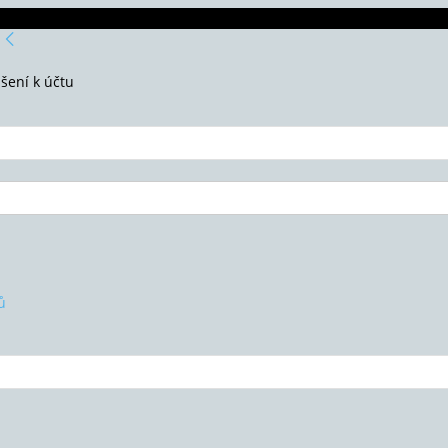
ášení k účtu
ů