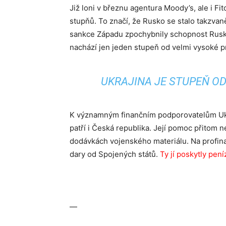
Již loni v březnu agentura Moody’s, ale i Fit
stupňů. To značí, že Rusko se stalo takzvan
sankce Západu zpochybnily schopnost Ruska 
nachází jen jeden stupeň od velmi vysoké p
UKRAJINA JE STUPEŇ O
K významným finančním podporovatelům Ukr
patří i Česká republika. Její pomoc přitom n
dodávkách vojenského materiálu. Na profina
dary od Spojených států.
Ty jí poskytly pen
—