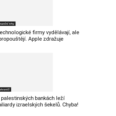
inanční trhy
echnologické firmy vydělávají, ale
 propouštějí. Apple zdražuje
ahraničí
 palestinských bankách leží
iliardy izraelských šekelů. Chyba!