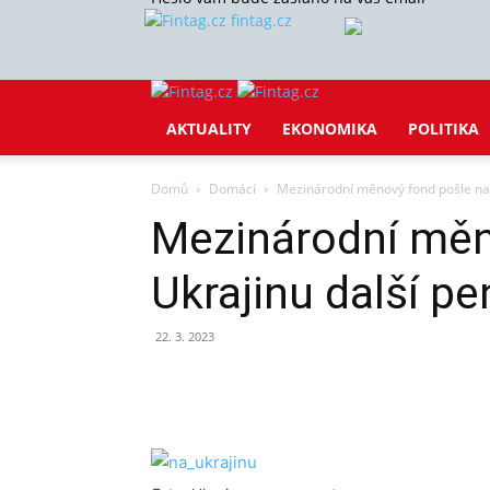
fintag.cz
AKTUALITY
EKONOMIKA
POLITIKA
Domů
Domácí
Mezinárodní měnový fond pošle na 
Mezinárodní měn
Ukrajinu další pe
22. 3. 2023
Sdílet