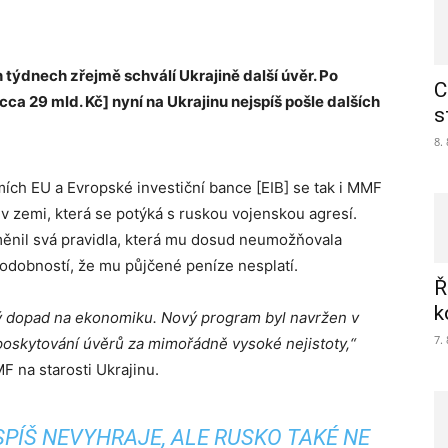
týdnech zřejmě schválí Ukrajině další úvěr. Po
C
cca 29 mld. Kč] nyní na Ukrajinu nejspíš pošle dalších
s
8.
ích EU a Evropské investiční bance [EIB] se tak i MMF
 zemi, která se potýká s ruskou vojenskou agresí.
měnil svá pravidla, která mu dosud neumožňovala
dobností, že mu půjčené peníze nesplatí.
Ř
k
vý dopad na ekonomiku. Nový program byl navržen v
7.
 poskytování úvěrů za mimořádně vysoké nejistoty,“
F na starosti Ukrajinu.
PÍŠ NEVYHRAJE, ALE RUSKO TAKÉ NE