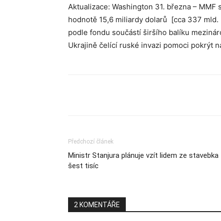
Aktualizace: Washington 31. března – MMF s
hodnotě 15,6 miliardy dolarů [cca 337 mld.
podle fondu součástí širšího balíku mezinár
Ukrajině čelící ruské invazi pomoci pokrýt n
Sdílet
Předchozí článek
Ministr Stanjura plánuje vzít lidem ze stavebka
šest tisíc
2 KOMENTÁŘE