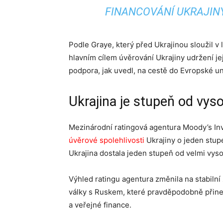
FINANCOVÁNÍ UKRAJINY
Podle Graye, který před Ukrajinou sloužil v 
hlavním cílem úvěrování Ukrajiny udržení její
podpora, jak uvedl, na cestě do Evropské u
Ukrajina je stupeň od vys
Mezinárodní ratingová agentura Moody’s Inv
úvěrové spolehlivosti
Ukrajiny o jeden stup
Ukrajina dostala jeden stupeň od velmi vys
Výhled ratingu agentura změnila na stabiln
války s Ruskem, které pravděpodobně přin
a veřejné finance.