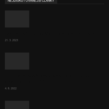
NEJDISKUTOVANĚJŠÍ ČLÁNKY
Komentář: Hanba Vám, prezidente Pavle…
21. 3. 2023
Za místenkové peklo ve vlacích mohou
cestující, tvrdí ČD
4. 8. 2022