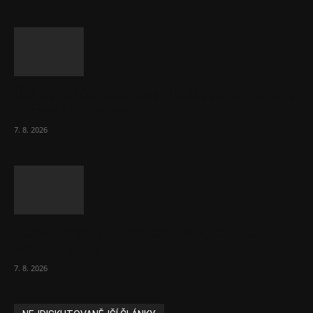
Ředitel CzechBusiness Klepáček komentuje
zahraniční obchod
7. 8. 2026
Eurokomisař pro migraci zjistil, co v EU ví
většina lidí už...
7. 8. 2026