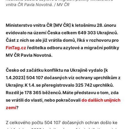
vnitra ČR Pavla Novotná. / MV ČR
Ministerstvo vnitra ČR [MV ČR] k letošnímu 28. únoru
evidovalo na území Česka celkem 649 303 Ukrajinců.
Část z nich se ale již vrátila domů, říká v rozhovoru pro
FinTag.cz
ředitelka odboru azylové a migrační politiky
MV ČR
Pavla Novotná.
Česko od začátku konfliktu na Ukrajině vydalo [k
1.4.2023] 504 107 dočasných víz ochrany uprchlíkům z
Ukrajiny. K 1.4. se přeregistrovalo 325 742 uprchlíků.
Rozdíl je 178 365 běženců. Máte představu o tom, zda
se vrátili do vlasti, nebo pokračovali
do dalších unijních
zemí
?
Z celkového počtu 504 107 dočasných ochran došlo ke