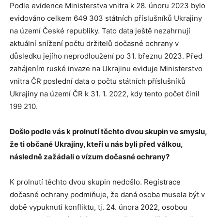
Podle evidence Ministerstva vnitra k 28. únoru 2023 bylo
evidováno celkem 649 303 státních příslušníků Ukrajiny
na území České republiky. Tato data ještě nezahrnují
aktuální snížení počtu držitelů dočasné ochrany v
důsledku jejího neprodloužení po 31. březnu 2023. Před
zahájením ruské invaze na Ukrajinu eviduje Ministerstvo
vnitra ČR poslední data o počtu státních příslušníků
Ukrajiny na území ČR k 31. 1. 2022, kdy tento počet činil
199 210.
Došlo podle vás k prolnutí těchto dvou skupin ve smyslu,
že ti občané Ukrajiny, kteří u nás byli před válkou,
následně zažádali o vízum dočasné ochrany?
K prolnutí těchto dvou skupin nedošlo. Registrace
dočasné ochrany podmiňuje, že daná osoba musela být v
době vypuknutí konfliktu, tj. 24. února 2022, osobou