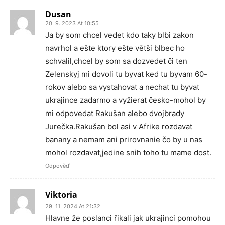
Dusan
20. 9. 2023 At 10:55
Ja by som chcel vedet kdo taky blbi zakon
navrhol a ešte ktory ešte větši blbec ho
schvalil,chcel by som sa dozvedet či ten
Zelenskyj mi dovoli tu byvat ked tu byvam 60-
rokov alebo sa vystahovat a nechat tu byvat
ukrajince zadarmo a vyžierat česko-mohol by
mi odpovedat Rakušan alebo dvojbrady
Jurečka.Rakušan bol asi v Afrike rozdavat
banany a nemam ani prirovnanie čo by u nas
mohol rozdavat,jedine snih toho tu mame dost.
Odpověď
Viktoria
29. 11. 2024 At 21:32
Hlavne že poslanci řikali jak ukrajinci pomohou