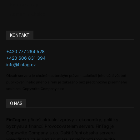
Ke kávě a čaji
Adman´s Choice
KONTAKT
+420 777 264 528
+420 606 831 394
info@fintag.cz
Obsah serveru je chráněn autorským právem. Jakékoli jeho užití včetně
publikování nebo jiného šíření je zakázáno bez předchozího písemného
souhlasu Copywrite Company s.r.o.
O NÁS
FinTag.cz
přináší aktuální zprávy z ekonomiky, politiky,
byznysu a financí. Provozovatelem serveru FinTag je
Copywrite Company s.r.o. Další šíření obsahu serveru
www.fintag.cz je bez souhlasu společnosti Copywrite