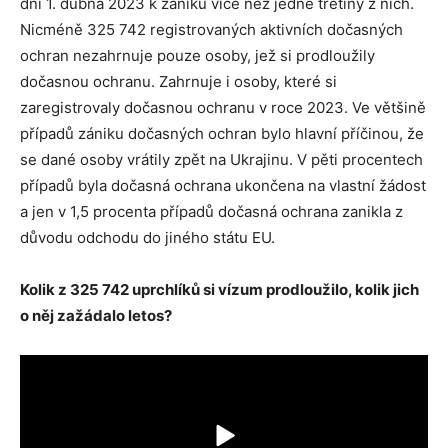
dni 1. dubna 2023 k zániku více než jedné třetiny z nich.
Nicméně 325 742 registrovaných aktivních dočasných
ochran nezahrnuje pouze osoby, jež si prodloužily
dočasnou ochranu. Zahrnuje i osoby, které si
zaregistrovaly dočasnou ochranu v roce 2023. Ve většině
případů zániku dočasných ochran bylo hlavní příčinou, že
se dané osoby vrátily zpět na Ukrajinu. V pěti procentech
případů byla dočasná ochrana ukončena na vlastní žádost
a jen v 1,5 procenta případů dočasná ochrana zanikla z
důvodu odchodu do jiného státu EU.
Kolik z 325 742 uprchlíků si vízum prodloužilo, kolik jich
o něj zažádalo letos?