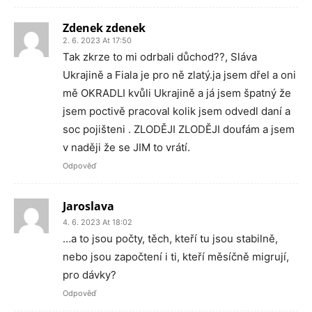
Zdenek zdenek
2. 6. 2023 At 17:50
Tak zkrze to mi odrbali důchod??, Sláva
Ukrajině a Fiala je pro ně zlatý.ja jsem dřel a oni
mě OKRADLI kvůli Ukrajině a já jsem špatný že
jsem poctivě pracoval kolik jsem odvedl daní a
soc pojišteni . ZLODĚJI ZLODĚJI doufám a jsem
v naději že se JIM to vrátí.
Odpověď
Jaroslava
4. 6. 2023 At 18:02
…a to jsou počty, těch, kteří tu jsou stabilně,
nebo jsou započtení i ti, kteří měsíčně migrují,
pro dávky?
Odpověď