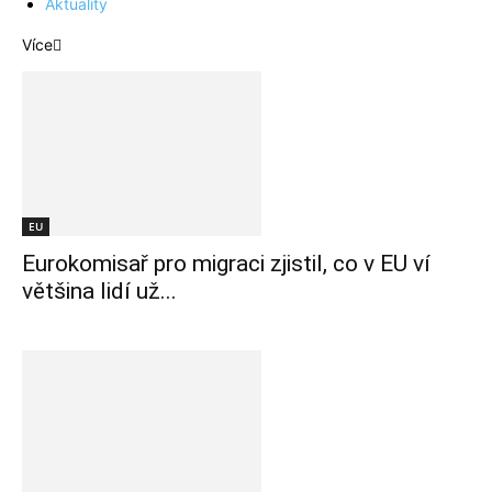
Aktuality
Více
EU
Eurokomisař pro migraci zjistil, co v EU ví
většina lidí už...