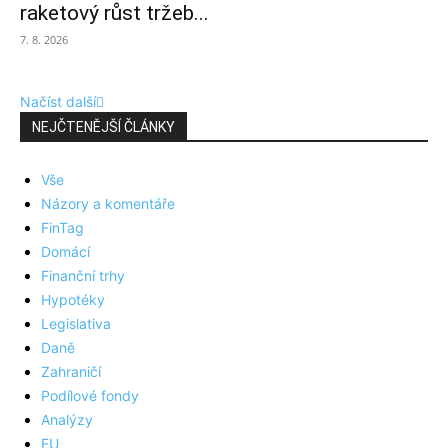
raketový růst tržeb...
7. 8. 2026
Načíst další
NEJČTENĚJŠÍ ČLÁNKY
Vše
Názory a komentáře
FinTag
Domácí
Finanční trhy
Hypotéky
Legislativa
Daně
Zahraničí
Podílové fondy
Analýzy
EU