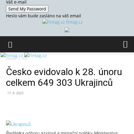
Váš e-mail
Heslo vám bude zasláno na váš email
fintag.cz
Domů
EU
Česko evidovalo k 28. únoru
celkem 649 303 Ukrajinců
17. 4. 2023
Ředitelka odboru azylové a migrační politiky Ministerstva