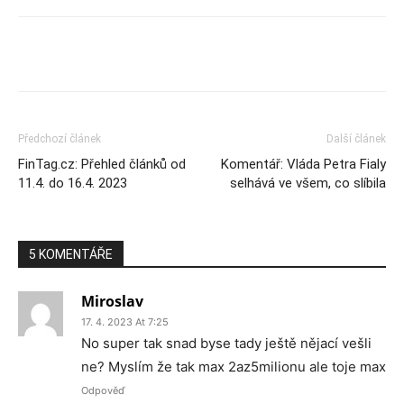
Předchozí článek
Další článek
FinTag.cz: Přehled článků od
Komentář: Vláda Petra Fialy
11.4. do 16.4. 2023
selhává ve všem, co slíbila
5 KOMENTÁŘE
Miroslav
17. 4. 2023 At 7:25
No super tak snad byse tady ještě nějací vešli
ne? Myslím že tak max 2az5milionu ale toje max
Odpověď