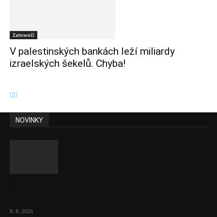
Zahraničí
V palestinských bankách leží miliardy
izraelských šekelů. Chyba!
NOVINKY
Chvála humoru: Za letošními vedry stojí
Židé. Řídí to Mojžíš!
8. 8. 2026