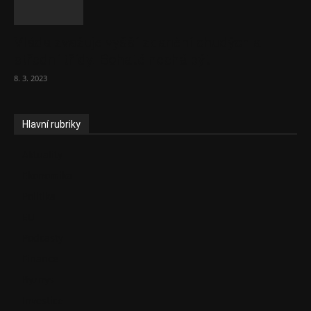
Vláda zvažuje vyšší zdanění chudých a
střední třídy. Bohaté nechá být
8. 3. 2023
Hlavní rubriky
Aktuality
Ekonomika
Politika
EU
Podcasty
Finance
Byznys
Investice