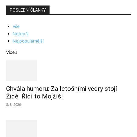
POSLEDNÍ ČLÁNKY
Vše
Nejlepší
Nejpopulárnější
Více
Chvála humoru: Za letošními vedry stojí
Židé. Řídí to Mojžíš!
8. 8. 2026