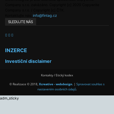
Company s.r.o. zakázáno. Copyright [c] 2020 Copywrite
Company s.r.o. / Copyright [c] ČTK.
Kontaktujte nás:
info@fintag.cz
SLEDUJTE NÁS
INZERCE
Investiční disclaimer
Kontakty / Etický kodex
© Realizace © 2018,
Xcreative - webdesign
. |
Spravovat souhlas s
nastavením osobních údajů
.
adm_sticky