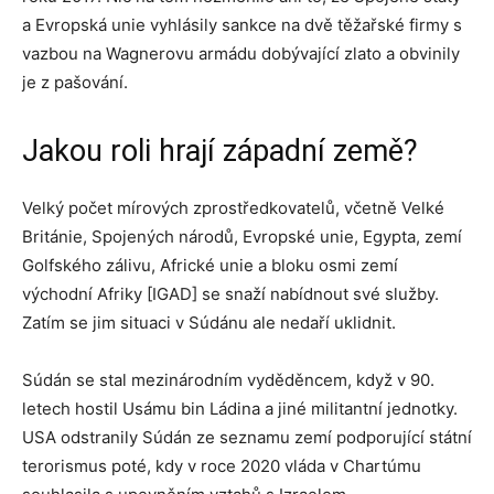
a Evropská unie vyhlásily sankce na dvě těžařské firmy s
vazbou na Wagnerovu armádu dobývající zlato a obvinily
je z pašování.
Jakou roli hrají západní země?
Velký počet mírových zprostředkovatelů, včetně Velké
Británie, Spojených národů, Evropské unie, Egypta, zemí
Golfského zálivu, Africké unie a bloku osmi zemí
východní Afriky [IGAD] se snaží nabídnout své služby.
Zatím se jim situaci v Súdánu ale nedaří uklidnit.
Súdán se stal mezinárodním vyděděncem, když v 90.
letech hostil Usámu bin Ládina a jiné militantní jednotky.
USA odstranily Súdán ze seznamu zemí podporující státní
terorismus poté, kdy v roce 2020 vláda v Chartúmu