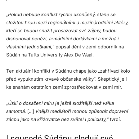
„Pokud nebude konflikt rychle ukončený, stane se
složitou hrou mezi regionálními a mezinárodními aktéry,
kteří se budou snažit prosazovat své zájmy, budou
disponovat penězi, armádními dodávkami a možná i
vlastními jednotkami,“
popsal dění v zemi odborník na
Súdán na Tufts University Alex De Waal.
Ten aktuální konflikt v Súdánu chápe jako „zahřívací kolo
před vypuknutím krvavé občanské války“. Skeptický je i
ke snahám ostatních zemí zprostředkovat v zemi mír.
„Úsilí o dosažení míru je ještě složitější než válka
samotná.
[…]
Vnější mediátoři mohou způsobit dopravní
zácpu jako na křižovatce bez světel i policisty,“
tvrdí.
I sousedé Súdánu sledují své