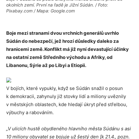
okolních zemí. První na řadě je Jižní Súdán. / Foto:
Pixabay.com / Mapa: Google.com
Boje mezi stranami dvou vrchních generálů uvrhlo
Súdán do nebezpečí, jež hrozí důsledky daleko za
hranicemi země. Konflikt má již nyní devastující účinky
na ostatní země Středního východu a Afriky, od
Libanonu, Sýrie až po Libyi a Etiopii.
V bojích, které vypukly, když se Súdán snažil o posun
k demokracii, zahynuly již stovky lidí a miliony uvěznily
v městských oblastech, kde hledají úkryt před střelbou,
výbuchy a rabováním.
„V ulicích hustě obydleného hlavního města Súdánu s asi
10 miliony obyvatel se bojuje už šestý den [k 21.4., pozn.