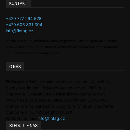
KONTAKT
+420 777 264 528
+420 606 831 394
info@fintag.cz
Obsah serveru je chráněn autorským právem. Jakékoli jeho užití včetně
publikování nebo jiného šíření je zakázáno bez předchozího písemného
souhlasu Copywrite Company s.r.o.
O NÁS
FinTag.cz
přináší aktuální zprávy z ekonomiky, politiky,
byznysu a financí. Provozovatelem serveru FinTag je
Copywrite Company s.r.o. Další šíření obsahu serveru
www.fintag.cz je bez souhlasu společnosti Copywrite
Company s.r.o. zakázáno. Copyright [c] 2020 Copywrite
Company s.r.o. / Copyright [c] ČTK.
Kontaktujte nás:
info@fintag.cz
SLEDUJTE NÁS