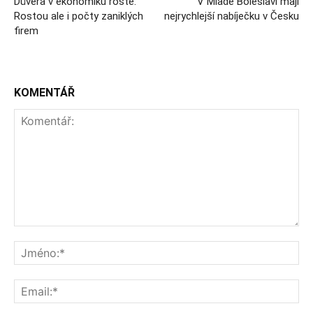
Důvěra v ekonomiku roste.
V Mladé Boleslavi mají
Rostou ale i počty zaniklých
nejrychlejší nabíječku v Česku
firem
KOMENTÁŘ