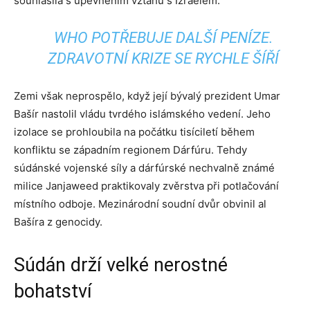
souhlasila s upevněním vztahů s Izraelem.
WHO POTŘEBUJE DALŠÍ PENÍZE.
ZDRAVOTNÍ KRIZE SE RYCHLE ŠÍŘÍ
Zemi však neprospělo, když její bývalý prezident Umar
Bašír nastolil vládu tvrdého islámského vedení. Jeho
izolace se prohloubila na počátku tisíciletí během
konfliktu se západním regionem Dárfúru. Tehdy
súdánské vojenské síly a dárfúrské nechvalně známé
milice Janjaweed praktikovaly zvěrstva při potlačování
místního odboje. Mezinárodní soudní dvůr obvinil al
Bašíra z genocidy.
Súdán drží velké nerostné
bohatství