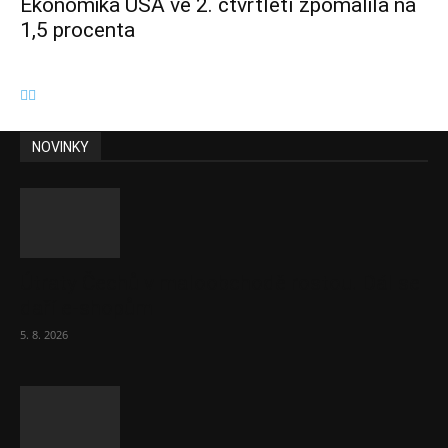
Ekonomika USA ve 2. čtvrtletí zpomalila na
1,5 procenta
NOVINKY
Útraty Čechů v maloobchodě rostou. Dál se
daří e-shopům
5. 8. 2026