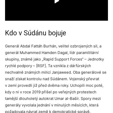
Kdo v Súdánu bojuje
Generál Abdal Fattáh Burhán, velitel ozbrojených sil, a
generál Muhammed Hamden Dagal, lídr paramilitární
skupiny, známé jako „Rapid Support Forces“ – Jednotky
rychlé podpory – [RSF]. Ta vznikla z dárfúrských
nechvalně známých milicí Janjaweed. Oba generálové se
snaží získat kontrolu nad Súdánem. Vojenský převrat
v zemi provedli již před dvěma roky. Uchopili moc poté,
kdy o ni v roce 2019 přišel po veřejných protestech
tamější dlouholetý autokrat Umar al-Bašír. Spory mezi
generály vyvolala jednání v minulých měsících, která
požadovala návrat země k demokratické správě.