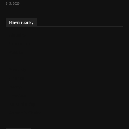
8. 3. 2023
Hlavní rubriky
Aktuality
Ekonomika
Politika
EU
Podcasty
Finance
Byznys
Investice
Ke kávě a čaji
Adman´s Choice