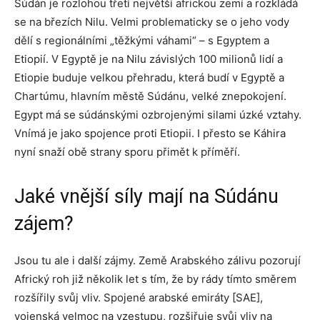
Súdán je rozlohou třetí největší africkou zemí a rozkládá
se na březích Nilu. Velmi problematicky se o jeho vody
dělí s regionálními „těžkými váhami“ – s Egyptem a
Etiopií. V Egyptě je na Nilu závislých 100 milionů lidí a
Etiopie buduje velkou přehradu, která budí v Egyptě a
Chartúmu, hlavním městě Súdánu, velké znepokojení.
Egypt má se súdánskými ozbrojenými silami úzké vztahy.
Vnímá je jako spojence proti Etiopii. I přesto se Káhira
nyní snaží obě strany sporu přimět k příměří.
Jaké vnější síly mají na Súdánu
zájem?
Jsou tu ale i další zájmy. Země Arabského zálivu pozorují
Africký roh již několik let s tím, že by rády tímto směrem
rozšířily svůj vliv. Spojené arabské emiráty [SAE],
vojenská velmoc na vzestupu, rozšiřuje svůj vliv na