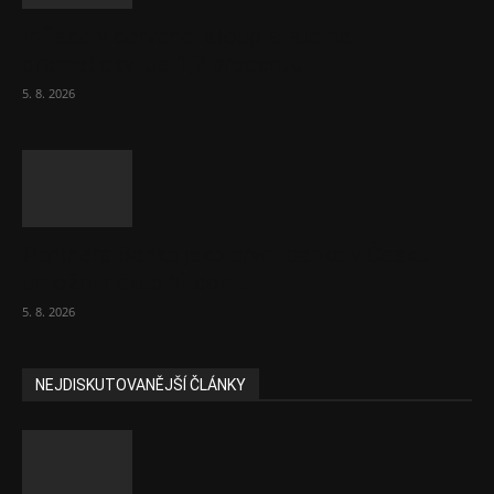
Inflace v červenci stoupla, ale ne
dramaticky. Je 1,7 procenta
5. 8. 2026
Partners Banka jako první banka v Česku
umožní nákup bitcoinu
5. 8. 2026
NEJDISKUTOVANĚJŠÍ ČLÁNKY