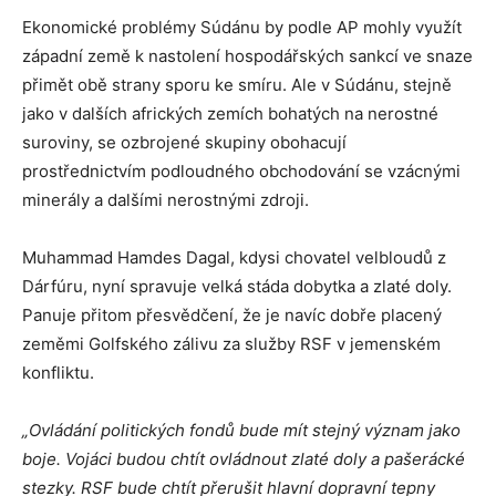
Ekonomické problémy Súdánu by podle AP mohly využít
západní země k nastolení hospodářských sankcí ve snaze
přimět obě strany sporu ke smíru. Ale v Súdánu, stejně
jako v dalších afrických zemích bohatých na nerostné
suroviny, se ozbrojené skupiny obohacují
prostřednictvím podloudného obchodování se vzácnými
minerály a dalšími nerostnými zdroji.
Muhammad Hamdes Dagal, kdysi chovatel velbloudů z
Dárfúru, nyní spravuje velká stáda dobytka a zlaté doly.
Panuje přitom přesvědčení, že je navíc dobře placený
zeměmi Golfského zálivu za služby RSF v jemenském
konfliktu.
„Ovládání politických fondů bude mít stejný význam jako
boje. Vojáci budou chtít ovládnout zlaté doly a pašerácké
stezky. RSF bude chtít přerušit hlavní dopravní tepny