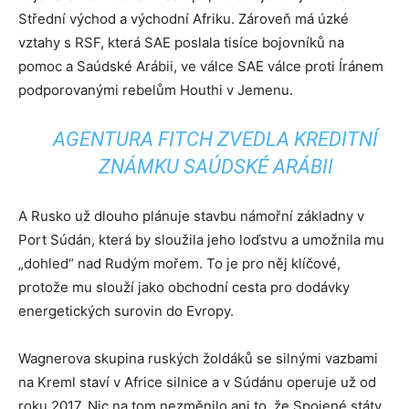
Střední východ a východní Afriku. Zároveň má úzké
vztahy s RSF, která SAE poslala tisíce bojovníků na
pomoc a Saúdské Arábii, ve válce SAE válce proti Íránem
podporovanými rebelům Houthi v Jemenu.
AGENTURA FITCH ZVEDLA KREDITNÍ
ZNÁMKU SAÚDSKÉ ARÁBII
A Rusko už dlouho plánuje stavbu námořní základny v
Port Súdán, která by sloužila jeho loďstvu a umožnila mu
„dohled“ nad Rudým mořem. To je pro něj klíčové,
protože mu slouží jako obchodní cesta pro dodávky
energetických surovin do Evropy.
Wagnerova skupina ruských žoldáků se silnými vazbami
na Kreml staví v Africe silnice a v Súdánu operuje už od
roku 2017. Nic na tom nezměnilo ani to, že Spojené státy