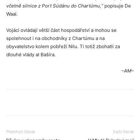
včetně silnice z Port Súdánu do Chartúmu,“
popisuje De
Waal.
Vojáci ovládají větší část hospodářství a mohou se
spolehnout i na obchodníky z Chartúmu a na
obyvatelstvo kolem pobřeží Nilu. Ti totiž zbohatli za
dlouhé vlády al Bašíra.
–AM–
Předchozí článek
Další článek