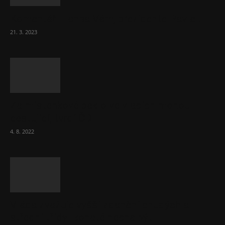
Komentář: Hanba Vám, prezidente Pavle…
21. 3. 2023
Za místenkové peklo ve vlacích mohou
cestující, tvrdí ČD
4. 8. 2022
Vláda zvažuje vyšší zdanění chudých a
střední třídy. Bohaté nechá být