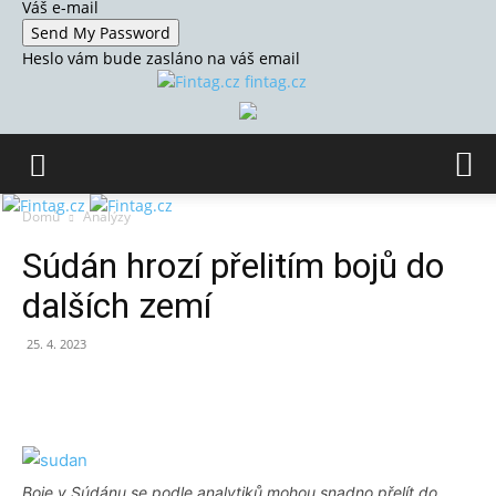
Váš e-mail
Heslo vám bude zasláno na váš email
fintag.cz
Domů
Analýzy
Súdán hrozí přelitím bojů do
dalších zemí
25. 4. 2023
Boje v Súdánu se podle analytiků mohou snadno přelít do