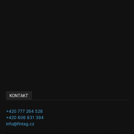
Ekonomika
Politika
EU
Podcasty
Finance
Byznys
Investice
Ke kávě a čaji
Adman´s Choice
KONTAKT
+420 777 264 528
+420 606 831 394
info@fintag.cz