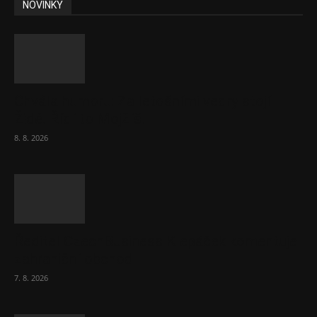
NOVINKY
Chvála humoru: Za letošními vedry stojí
Židé. Řídí to Mojžíš!
8. 8. 2026
Ředitel CzechBusiness Klepáček komentuje
zahraniční obchod
7. 8. 2026