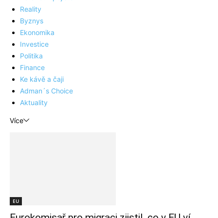
Reality
Byznys
Ekonomika
Investice
Politika
Finance
Ke kávě a čaji
Adman´s Choice
Aktuality
Více
EU
Eurokomisař pro migraci zjistil, co v EU ví