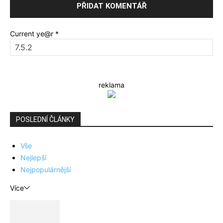
Current ye@r
*
reklama
POSLEDNÍ ČLÁNKY
Vše
Nejlepší
Nejpopulárnější
Více