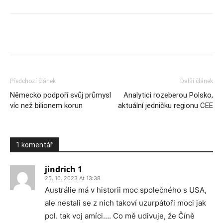
Předchozí článek
Další článek
Německo podpoří svůj průmysl
Analytici rozeberou Polsko,
víc než bilionem korun
aktuální jedničku regionu CEE
1 komentář
jindrich 1
25. 10. 2023 At 13:38
Austrálie má v historii moc společného s USA,
ale nestali se z nich takoví uzurpátoři moci jak
pol. tak voj amíci…. Co mě udivuje, že Číně