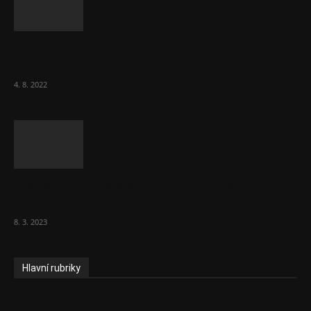
Za místenkové peklo ve vlacích mohou
cestující, tvrdí ČD
4. 8. 2022
Vláda zvažuje vyšší zdanění chudých a
střední třídy. Bohaté nechá být
8. 3. 2023
Hlavní rubriky
Aktuality