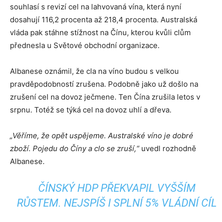
souhlasí s revizí cel na lahvovaná vína, která nyní
dosahují 116,2 procenta až 218,4 procenta. Australská
vláda pak stáhne stížnost na Čínu, kterou kvůli clům
přednesla u Světové obchodní organizace.
Albanese oznámil, že cla na víno budou s velkou
pravděpodobností zrušena. Podobně jako už došlo na
zrušení cel na dovoz ječmene. Ten Čína zrušila letos v
srpnu. Totéž se týká cel na dovoz uhlí a dřeva.
„Věříme, že opět uspějeme. Australské víno je dobré
zboží. Pojedu do Číny a clo se zruší,“
uvedl rozhodně
Albanese.
ČÍNSKÝ HDP PŘEKVAPIL VYŠŠÍM
RŮSTEM. NEJSPÍŠ I SPLNÍ 5% VLÁDNÍ CÍL