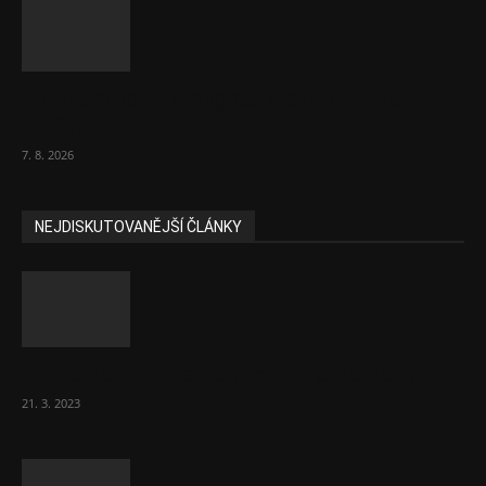
Eurokomisař pro migraci zjistil, co v EU ví
většina lidí už...
7. 8. 2026
NEJDISKUTOVANĚJŠÍ ČLÁNKY
Komentář: Hanba Vám, prezidente Pavle…
21. 3. 2023