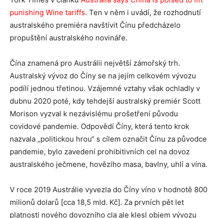
punishing Wine tariffs
. Ten v něm i uvádí, že rozhodnutí
australského premiéra navštívit Čínu předcházelo
propuštění australského novináře.
Čína znamená pro Austrálii největší zámořský trh.
Australský vývoz do Číny se na jejím celkovém vývozu
podílí jednou třetinou. Vzájemné vztahy však ochladly v
dubnu 2020 poté, kdy tehdejší australský premiér Scott
Morison vyzval k nezávislému prošetření původu
covidové pandemie. Odpovědí Číny, která tento krok
nazvala „politickou hrou“ s cílem označit Čínu za původce
pandemie, bylo zavedení prohibitivních cel na dovoz
australského ječmene, hovězího masa, bavlny, uhlí a vína.
V roce 2019 Austrálie vyvezla do Číny víno v hodnotě 800
milionů dolarů [cca 18,5 mld. Kč]. Za prvních pět let
platnosti nového dovozního cla ale klesl objem vývozu