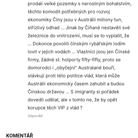
prodali velké pozemky s nerostným bohatstvím,
těchto komodit potřebných pro rozvoj
ekonomiky Číny jsou v Austrálii miliony tun,
střízlivý odhad … Jinak by Číňané nestavěli své
železnice do vnitrozemí, musí se to vyplatit, že
… Dokonce povolili čínským rybářským lodím
lovit v jejich vodách … Vlastníci jsou jen Čínské
firmy, žádné st. holporty fifty-fifty, proto se
domorodci i „obyčejní“ Australané bouří,
stávkují proti této politice vlád, která může
Austrálii ekonomicky časem zahubit a budou
Čínskou državou … S imigranty si pořádek
dovedli udělat, ale v tomto ne, že by opět
korupce těch VIP z vlád ?
Odpověď
KOMENTÁŘ