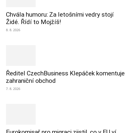
Chvála humoru: Za letošními vedry stojí
Židé. Řídí to Mojžíš!
8. 8. 2026
Ředitel CzechBusiness Klepáček komentuje
zahraniční obchod
7. 8. 2026
Eurokomisař pro migraci zjistil, co v EU ví