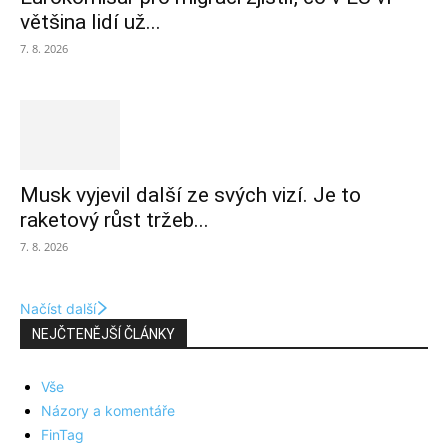
většina lidí už...
7. 8. 2026
Musk vyjevil další ze svých vizí. Je to
raketový růst tržeb...
7. 8. 2026
Načíst další
NEJČTENĚJŠÍ ČLÁNKY
Vše
Názory a komentáře
FinTag