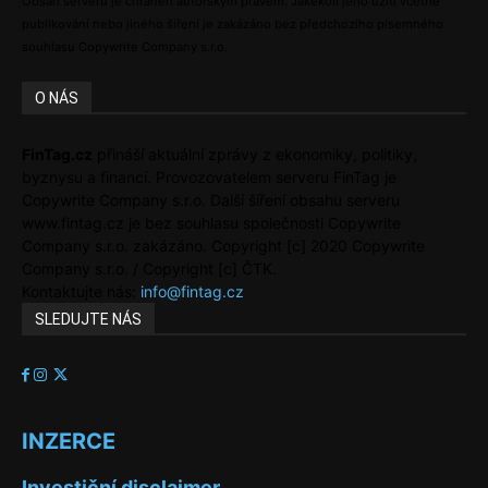
Obsah serveru je chráněn autorským právem. Jakékoli jeho užití včetně
publikování nebo jiného šíření je zakázáno bez předchozího písemného
souhlasu Copywrite Company s.r.o.
O NÁS
FinTag.cz
přináší aktuální zprávy z ekonomiky, politiky,
byznysu a financí. Provozovatelem serveru FinTag je
Copywrite Company s.r.o. Další šíření obsahu serveru
www.fintag.cz je bez souhlasu společnosti Copywrite
Company s.r.o. zakázáno. Copyright [c] 2020 Copywrite
Company s.r.o. / Copyright [c] ČTK.
Kontaktujte nás:
info@fintag.cz
SLEDUJTE NÁS
INZERCE
Investiční disclaimer