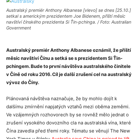
Australský premiér Anthony Albanese [vlevo] se dnes [25.10.]
setkal s americkým prezidentem Joe Bidenem, příští měsíc
navštíví čínského prezidenta Si Ťin-pchinga. / Foto: Australian
Government
Australský premiér Anthony Albanese oznámil, že příští
měsíc navštíví Čínu a setká se s prezidentem Si Ťin-
pchingem. Bude to první návštěva australského činitele
v Číně od roku 2016. Cíl je další zrušení cel na australský
vývoz do Číny.
Plánovaná návštěva naznačuje, že by mohlo dojít k
dalšímu zmírnění napjatých vztahů mezi oběma zeměmi.
Ve vzájemných rozhovorech by se rovněž mělo jednat o
zrušení vysokého dovozního cla na australská vína, které
Čína zavedla před třemi roky. Tématu se věnují The New
York Times v článku
Australia says China is poised to lift