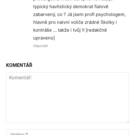
typický havlistický demokrat fialově
zabarvený, co ? Já jsem profi psychologem,
hlavně pro naivní voliče zrádné 5kolky i
kontráše … takže i tvůj !! [redakčně
upraveno]
Odpověď
KOMENTÁŘ