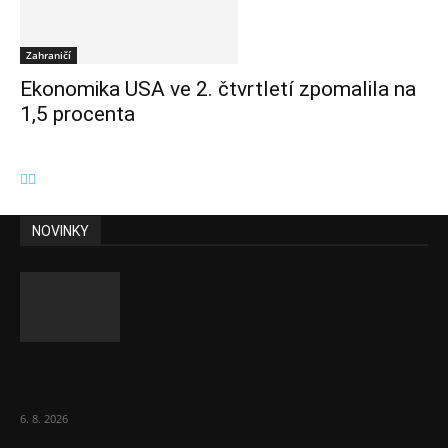
Zahraničí
Ekonomika USA ve 2. čtvrtletí zpomalila na
1,5 procenta
NOVINKY
ČNB sazby nezměnila. Předchozí zvýšení
bylo správné, uvedl Michl
6. 8. 2026