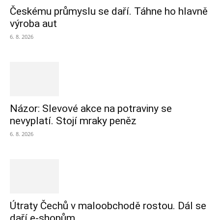
Českému průmyslu se daří. Táhne ho hlavně
výroba aut
6. 8. 2026
Názor: Slevové akce na potraviny se
nevyplatí. Stojí mraky peněz
6. 8. 2026
Útraty Čechů v maloobchodě rostou. Dál se
daří e-shopům