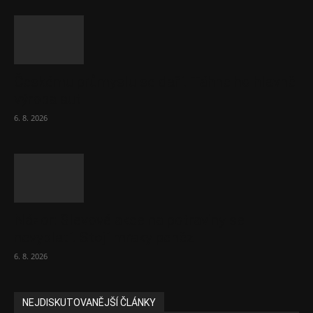
Českému průmyslu se daří. Táhne ho hlavně
výroba aut
6. 8. 2026
Názor: Slevové akce na potraviny se
nevyplatí. Stojí mraky peněz
6. 8. 2026
NEJDISKUTOVANĚJŠÍ ČLÁNKY