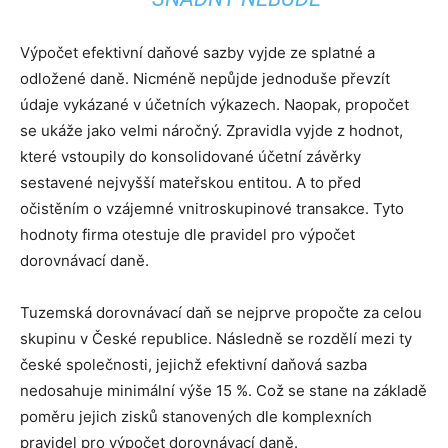
Výpočet efektivní daňové sazby vyjde ze splatné a
odložené daně. Nicméně nepůjde jednoduše převzít
údaje vykázané v účetních výkazech. Naopak, propočet
se ukáže jako velmi náročný. Zpravidla vyjde z hodnot,
které vstoupily do konsolidované účetní závěrky
sestavené nejvyšší mateřskou entitou. A to před
očistěním o vzájemné vnitroskupinové transakce. Tyto
hodnoty firma otestuje dle pravidel pro výpočet
dorovnávací daně.
Tuzemská dorovnávací daň se nejprve propočte za celou
skupinu v České republice. Následně se rozdělí mezi ty
české společnosti, jejichž efektivní daňová sazba
nedosahuje minimální výše 15 %. Což se stane na základě
poměru jejich zisků stanovených dle komplexních
pravidel pro výpočet dorovnávací daně.