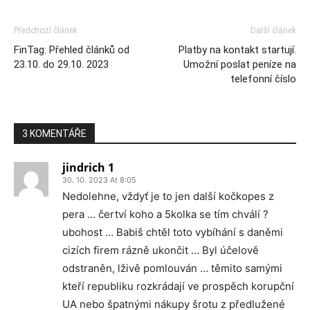
Předchozí článek
Další článek
FinTag: Přehled článků od
Platby na kontakt startují.
23.10. do 29.10. 2023
Umožní poslat peníze na
telefonní číslo
3 KOMENTÁŘE
jindrich 1
30. 10. 2023 At 8:05
Nedolehne, vždyť je to jen další kočkopes z
pera … čertví koho a 5kolka se tím chválí ?
ubohost … Babiš chtěl toto vybíhání s daněmi
cizích firem rázně ukončit … Byl účelově
odstraněn, lživě pomlouván … těmito samými
kteří republiku rozkrádají ve prospěch korupční
UA nebo špatnými nákupy šrotu z předlužené