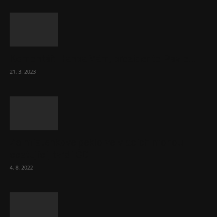
Komentář: Hanba Vám, prezidente Pavle…
21. 3. 2023
Za místenkové peklo ve vlacích mohou
cestující, tvrdí ČD
4. 8. 2022