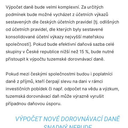
Výpočet daně bude velmi komplexní. Za určitých
podmínek bude možné vycházet z účetních výkazů
sestavených dle českých účetních pravidel [tj. odlišných
od účetních pravidel, dle kterých byly sestavené
konsolidované účetní výkazy nejvyšší mateřskou
společností]. Pokud bude efektivní daňová sazba celé
skupiny v České republice nižší než 15 %, bude nutné
přistoupit k výpočtu tuzemské dorovnávací daně.
Pokud mezi českými společnostmi budou i poplatníci
daně z příjmů, kteří čerpají slevu na dani v rámci
investičních pobídek či např. odpočet na vědu a výzkum,
tuzemská dorovnávací daň může výrazně vyrušit
případnou daňovou úsporu.
VÝPOČET NOVÉ DOROVNÁVACÍ DANĚ
SNADNÝ NEBUDE