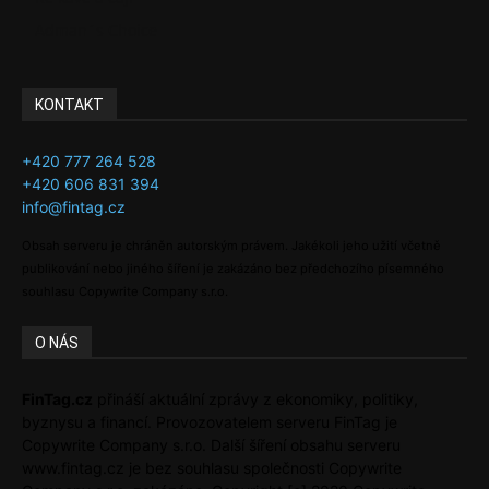
Adman´s Choice
KONTAKT
+420 777 264 528
+420 606 831 394
info@fintag.cz
Obsah serveru je chráněn autorským právem. Jakékoli jeho užití včetně
publikování nebo jiného šíření je zakázáno bez předchozího písemného
souhlasu Copywrite Company s.r.o.
O NÁS
FinTag.cz
přináší aktuální zprávy z ekonomiky, politiky,
byznysu a financí. Provozovatelem serveru FinTag je
Copywrite Company s.r.o. Další šíření obsahu serveru
www.fintag.cz je bez souhlasu společnosti Copywrite