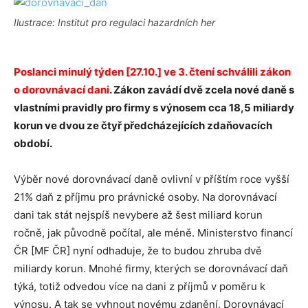
Ilustrace: Institut pro regulaci hazardních her
Poslanci minulý týden [27.10.] ve 3. čtení schválili zákon
o dorovnávací dani
. Zákon zavádí dvě zcela nové daně s
vlastními pravidly pro firmy s výnosem cca 18,5 miliardy
korun ve dvou ze čtyř předcházejících zdaňovacích
období.
Výběr nové dorovnávací daně ovlivní v příštím roce vyšší
21% daň z příjmu pro právnické osoby. Na dorovnávací
dani tak stát nejspíš nevybere až šest miliard korun
ročně, jak původně počítal, ale méně. Ministerstvo financí
ČR [MF ČR] nyní odhaduje, že to budou zhruba dvě
miliardy korun. Mnohé firmy, kterých se dorovnávací daň
týká, totiž odvedou více na dani z příjmů v poměru k
výnosu. A tak se vyhnout novému zdanění. Dorovnávací