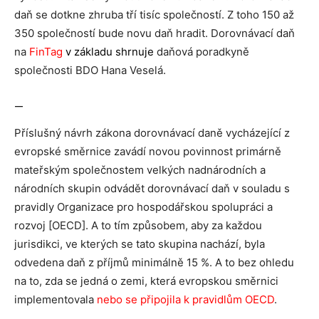
daň se dotkne zhruba tří tisíc společností. Z toho 150 až
350 společností bude novu daň hradit. Dorovnávací daň
na
FinTag
v základu shrnuje
daňová poradkyně
společnosti BDO Hana Veselá.
—
Příslušný návrh zákona dorovnávací daně vycházející z
evropské směrnice zavádí novou povinnost primárně
mateřským společnostem velkých nadnárodních a
národních skupin odvádět dorovnávací daň v souladu s
pravidly Organizace pro hospodářskou spolupráci a
rozvoj [OECD]. A to tím způsobem, aby za každou
jurisdikci, ve kterých se tato skupina nachází, byla
odvedena daň z příjmů minimálně 15 %. A to bez ohledu
na to, zda se jedná o zemi, která evropskou směrnici
implementovala
nebo se připojila k pravidlům OECD
.