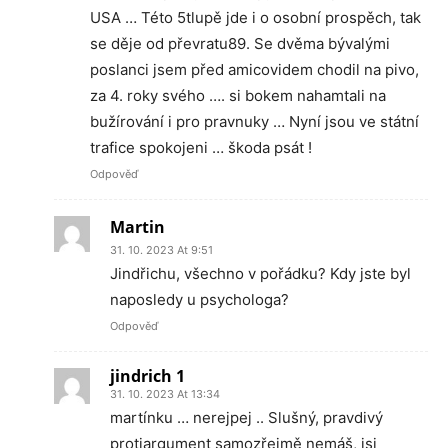
USA … Této 5tlupě jde i o osobní prospěch, tak
se děje od převratu89. Se dvěma bývalými
poslanci jsem před amicovidem chodil na pivo,
za 4. roky svého …. si bokem nahamtali na
bužírování i pro pravnuky … Nyní jsou ve státní
trafice spokojeni … škoda psát !
Odpověď
Martin
31. 10. 2023 At 9:51
Jindřichu, všechno v pořádku? Kdy jste byl
naposledy u psychologa?
Odpověď
jindrich 1
31. 10. 2023 At 13:34
martínku … nerejpej .. Slušný, pravdivý
protiargument samozřejmě nemáš, jsi