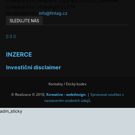
Company s.r.o. zakázáno. Copyright [c] 2020 Copywrite
Company s.r.o. / Copyright [c] ČTK.
Kontaktujte nás:
info@fintag.cz
SLEDUJTE NÁS
INZERCE
Investiční disclaimer
Kontakty / Etický kodex
© Realizace © 2018,
Xcreative - webdesign
. |
Spravovat souhlas s
nastavením osobních údajů
.
adm_sticky