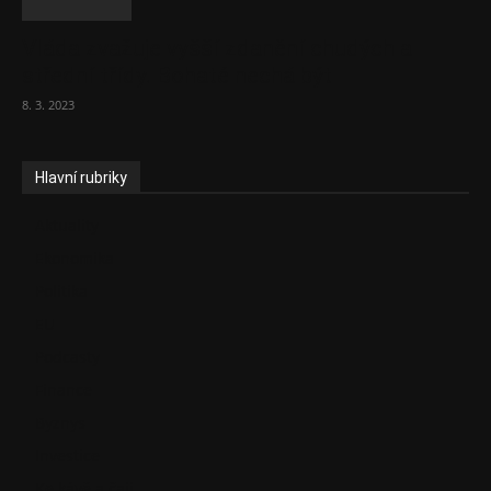
Vláda zvažuje vyšší zdanění chudých a
střední třídy. Bohaté nechá být
8. 3. 2023
Hlavní rubriky
Aktuality
Ekonomika
Politika
EU
Podcasty
Finance
Byznys
Investice
Ke kávě a čaji