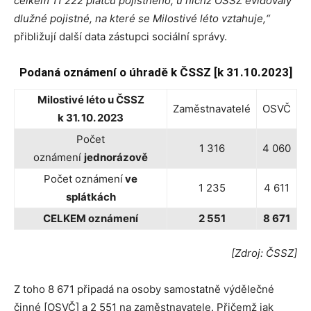
celkem 11 222 plátců pojistného, u nichž OSSZ evidovaly
dlužné pojistné, na které se Milostivé léto vztahuje,“
přibližují další data zástupci sociální správy.
Podaná oznámení o úhradě k ČSSZ [k 31.10.2023]
Milostivé léto u ČSSZ
Zaměstnavatelé
OSVČ
k 31. 10. 2023
Počet
1 316
4 060
oznámení
jednorázově
Počet oznámení
ve
1 235
4 611
splátkách
CELKEM oznámení
2 551
8 671
[Zdroj: ČSSZ]
Z toho 8 671 připadá na osoby samostatně výdělečné
činné [OSVČ] a 2 551 na zaměstnavatele. Přičemž jak