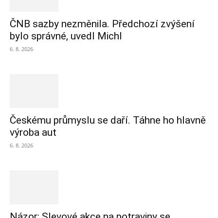
ČNB sazby nezměnila. Předchozí zvýšení
bylo správné, uvedl Michl
6. 8. 2026
Českému průmyslu se daří. Táhne ho hlavně
výroba aut
6. 8. 2026
Názor: Slevové akce na potraviny se