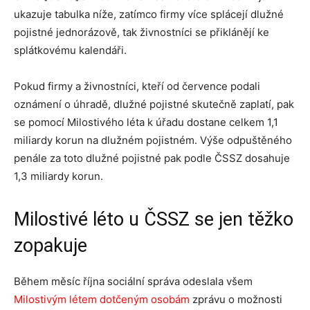
ukazuje tabulka níže, zatímco firmy více splácejí dlužné
pojistné jednorázově, tak živnostníci se přiklánějí ke
splátkovému kalendáři.
Pokud firmy a živnostníci, kteří od července podali
oznámení o úhradě, dlužné pojistné skutečně zaplatí, pak
se pomocí Milostivého léta k úřadu dostane celkem 1,1
miliardy korun na dlužném pojistném. Výše odpuštěného
penále za toto dlužné pojistné pak podle ČSSZ dosahuje
1,3 miliardy korun.
Milostivé léto u ČSSZ se jen těžko
zopakuje
Během měsíc října sociální správa odeslala všem
Milostivým létem dotčeným osobám
zprávu o možnosti