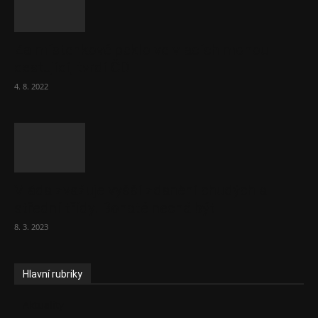
Za místenkové peklo ve vlacích mohou
cestující, tvrdí ČD
4. 8. 2022
Vláda zvažuje vyšší zdanění chudých a
střední třídy. Bohaté nechá být
8. 3. 2023
Hlavní rubriky
Aktuality