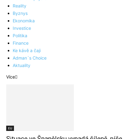
Reality
Byznys
Ekonomika
Investice
Politika
Finance
Ke kávě a čaji
Adman´s Choice
Aktuality
Více
EU
Situace ve Španělsku vypadá šíleně, píše