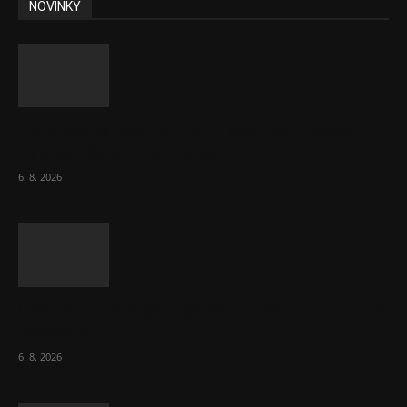
NOVINKY
ČNB sazby nezměnila. Předchozí zvýšení
bylo správné, uvedl Michl
6. 8. 2026
Českému průmyslu se daří. Táhne ho hlavně
výroba aut
6. 8. 2026