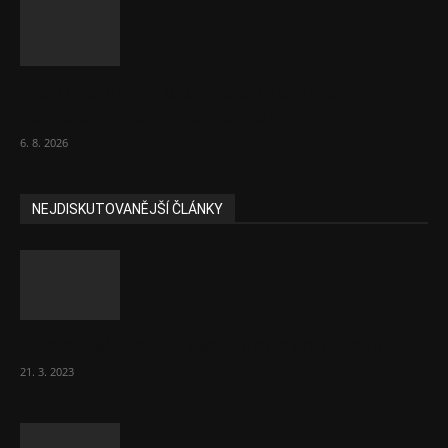
Názor: Slevové akce na potraviny se
nevyplatí. Stojí mraky peněz
6. 8. 2026
NEJDISKUTOVANĚJŠÍ ČLÁNKY
Komentář: Hanba Vám, prezidente Pavle…
21. 3. 2023