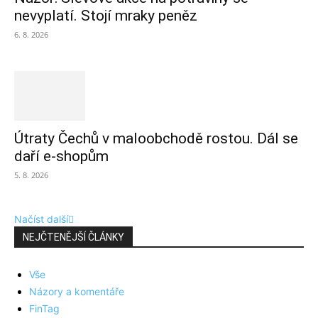
nevyplatí. Stojí mraky peněz
6. 8. 2026
Útraty Čechů v maloobchodě rostou. Dál se
daří e-shopům
5. 8. 2026
Načíst další
NEJČTENĚJŠÍ ČLÁNKY
Vše
Názory a komentáře
FinTag