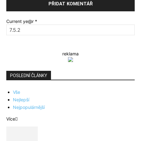
Current ye@r
*
reklama
POSLEDNÍ ČLÁNKY
Vše
Nejlepší
Nejpopulárnější
Více