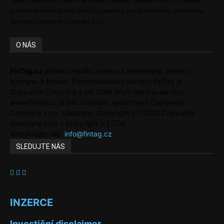
Obsah serveru je chráněn autorským právem. Jakékoli jeho užití včetně
publikování nebo jiného šíření je zakázáno bez předchozího písemného
souhlasu Copywrite Company s.r.o.
O NÁS
FinTag.cz
přináší aktuální zprávy z ekonomiky, politiky,
byznysu a financí. Provozovatelem serveru FinTag je
Copywrite Company s.r.o. Další šíření obsahu serveru
www.fintag.cz je bez souhlasu společnosti Copywrite
Company s.r.o. zakázáno. Copyright [c] 2020 Copywrite
Company s.r.o. / Copyright [c] ČTK.
Kontaktujte nás:
info@fintag.cz
SLEDUJTE NÁS
INZERCE
Investiční disclaimer