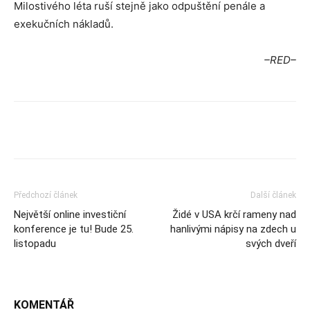
Milostivého léta ruší stejně jako odpuštění penále a
exekučních nákladů.
–RED–
Předchozí článek
Další článek
Největší online investiční
Židé v USA krčí rameny nad
konference je tu! Bude 25.
hanlivými nápisy na zdech u
listopadu
svých dveří
KOMENTÁŘ