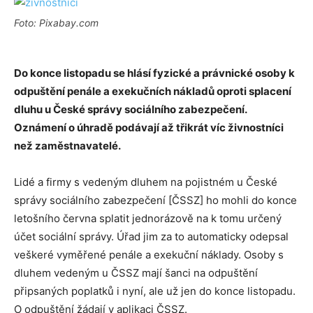
Foto: Pixabay.com
Do konce listopadu se hlásí fyzické a právnické osoby k
odpuštění penále a exekučních nákladů oproti splacení
dluhu u České správy sociálního zabezpečení.
Oznámení o úhradě podávají až třikrát víc živnostníci
než zaměstnavatelé.
Lidé a firmy s vedeným dluhem na pojistném u České
správy sociálního zabezpečení [ČSSZ] ho mohli do konce
letošního června splatit jednorázově na k tomu určený
účet sociální správy. Úřad jim za to automaticky odepsal
veškeré vyměřené penále a exekuční náklady. Osoby s
dluhem vedeným u ČSSZ mají šanci na odpuštění
připsaných poplatků i nyní, ale už jen do konce listopadu.
O odpuštění žádají v aplikaci ČSSZ.