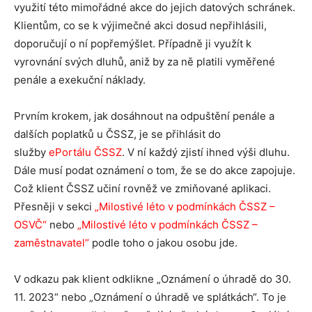
využití této mimořádné akce do jejich datových schránek.
Klientům, co se k výjimečné akci dosud nepřihlásili,
doporučují o ní popřemýšlet. Případně ji využít k
vyrovnání svých dluhů, aniž by za ně platili vyměřené
penále a exekuční náklady.
Prvním krokem, jak dosáhnout na odpuštění penále a
dalších poplatků u ČSSZ, je se přihlásit do
služby
ePortálu ČSSZ
. V ní každý zjistí ihned výši dluhu.
Dále musí podat oznámení o tom, že se do akce zapojuje.
Což klient ČSSZ učiní rovněž ve zmiňované aplikaci.
Přesněji v sekci
„Milostivé léto v podmínkách ČSSZ –
OSVČ“
nebo
„Milostivé léto v podmínkách ČSSZ –
zaměstnavatel“
podle toho o jakou osobu jde.
V odkazu pak klient odklikne „Oznámení o úhradě do 30.
11. 2023“ nebo „Oznámení o úhradě ve splátkách“. To je