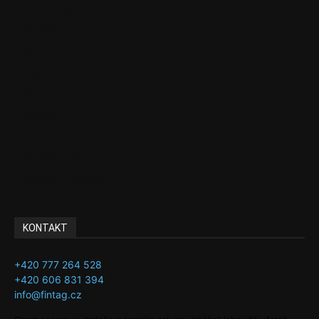
Ekonomika
Politika
EU
Podcasty
Finance
Byznys
Investice
Ke kávě a čaji
Adman´s Choice
KONTAKT
+420 777 264 528
+420 606 831 394
info@fintag.cz