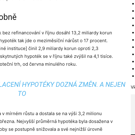
robně
ez refinancování v říjnu dosáhl 13,2 miliardy korun
 hypoték tak jde o meziměsíční nárůst o 17 procent.
é instituce] činil 2,9 miliardy korun oproti 2,3
kytnutých hypoték se v říjnu také zvýšil na 4,1 tisíce.
oteční trh, od června minulého roku.
LACENÍ HYPOTÉKY DOZNÁ ZMĚN. A NEJEN
Ví
TO
v mírném růstu a dostala se na výši 3,2 milionu
 března. Nejvyšší průměrná hypotéka byla dosažena v
 doby se postupně snižovala a své nejnižší úrovně