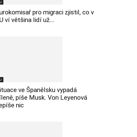
U
urokomisař pro migraci zjistil, co v
U ví většina lidí už...
U
ituace ve Španělsku vypadá
íleně, píše Musk. Von Leyenová
epíše nic