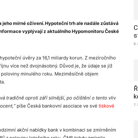
a jeho mírné oživení. Hypoteční trh ale nadále zůstává
C
. Informace vyplývají z aktuálního Hypomonitoru České
s
8.
 hypoteční úvěry za 16,1 miliardy korun. Z meziročního
jnu více než dvojnásobný. Důvod je, že údaje se již
é poloviny minulého roku. Meziměsíčně objem
ta.
Ř
k
 tradičně oproti září silnější, po očištění o tento vliv
7.
rocent,“
píše Česká bankovní asociace ve své
tiskové
í podzimní akční nabídky bank v kombinaci se zmírněním
B] z poloviny letošního roku. ČNB tehdy zmírnila