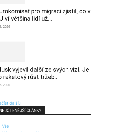
urokomisař pro migraci zjistil, co v
U ví většina lidí už...
 8. 2026
usk vyjevil další ze svých vizí. Je
o raketový růst tržeb...
 8. 2026
číst další
NEJČTENĚJŠÍ ČLÁNKY
Vše