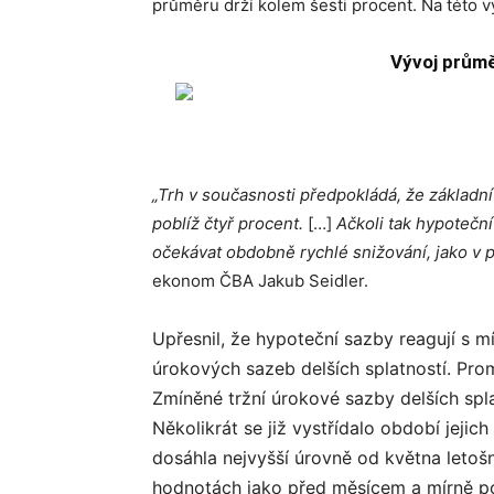
průměru drží kolem šesti procent. Na této v
Vývoj prům
„Trh v současnosti předpokládá, že základn
poblíž čtyř procent.
[…]
Ačkoli tak hypotečn
očekávat obdobně rychlé snižování, jako v p
ekonom ČBA Jakub Seidler.
Upřesnil, že hypoteční sazby reagují s 
úrokových sazeb delších splatností. Pro
Zmíněné tržní úrokové sazby delších spla
Několikrát se již vystřídalo období jejic
dosáhla nejvyšší úrovně od května letoš
hodnotách jako před měsícem a mírně p