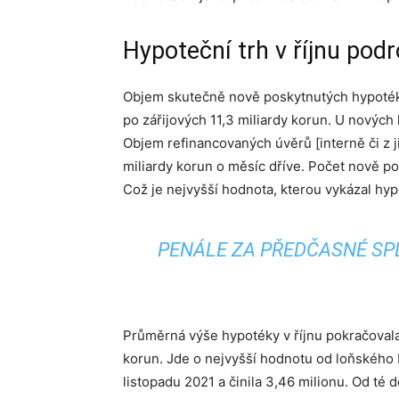
Hypoteční trh v říjnu pod
Objem skutečně nově poskytnutých hypoték b
po zářijových 11,3 miliardy korun. U nových
Objem refinancovaných úvěrů [interně či z jin
miliardy korun o měsíc dříve. Počet nově pos
Což je nejvyšší hodnota, kterou vykázal hyp
PENÁLE ZA PŘEDČASNÉ SP
Průměrná výše hypotéky v říjnu pokračovala 
korun. Jde o nejvyšší hodnotu od loňského
listopadu 2021 a činila 3,46 milionu. Od té