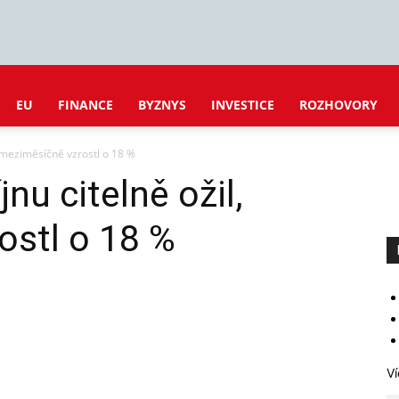
EU
FINANCE
BYZNYS
INVESTICE
ROZHOVORY
l, meziměsíčně vzrostl o 18 %
jnu citelně ožil,
ostl o 18 %
Ví