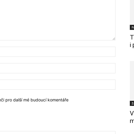
F
T
i
žeči pro další mé budoucí komentáře
Z
V
m