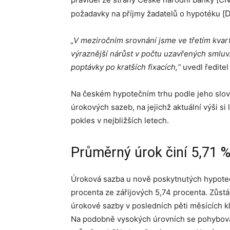
D
požadavky na příjmy žadatelů o hypotéku [
„V meziročním srovnání jsme ve třetím kva
výraznější nárůst v počtu uzavřených smluv
poptávky po kratších fixacích,“
uvedl ředite
Na českém hypotečním trhu podle jeho slov
úrokových sazeb, na jejichž aktuální výši si l
pokles v nejbližších letech.
Průměrný úrok činí 5,71 %,
Úroková sazba u nově poskytnutých hypotečn
procenta ze zářijových 5,74 procenta. Zůst
úrokové sazby v posledních pěti měsících kles
Na podobně vysokých úrovních se pohyboval