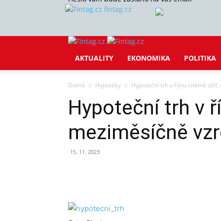
fintag.cz
AKTUALITY
EKONOMIKA
POLITIKA
Domů
Hypotéky
Hypoteční trh v říjnu citelně oži
Hypoteční trh v ří
meziměsíčně vzr
15. 11. 2023
Sdílet