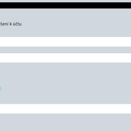
ášení k účtu
ů