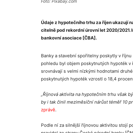
Foto: Pixabay.com
Údaje z hypotečního trhu za říjen ukazují n
citelně pod rekordní úrovní let 2020/2021
bankovní asociace [ČBA].
Banky a stavební spořitelny poskytly v říjnu
pohledu byl objem poskytnutých hypoték v ří
srovnávají s velmi nízkými hodnotami druh
poskytnutých hypoték vzrostl o 18,4 procen
„Říjnová aktivita na hypotečním trhu však bývá
by i tak činil meziměsíční nárůst téměř 10 p
zprávě
.
Podle ní za silnější říjnovou aktivitou stoj
pravidel ze strany České národní banky [ČN