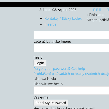
Sobota, 08. srpna 2026
Přihlásit se
Kontakty / Etický kodex
Vítejte! přihl
Inzerce
vaše uživatelské jméno
heslo
Forgot your password? Get help
Prohlášení o zásadách ochrany osobních údaj
Obnova hesla
Obnovit své heslo
Váš e-mail
Heslo vám bude zasláno na váš email