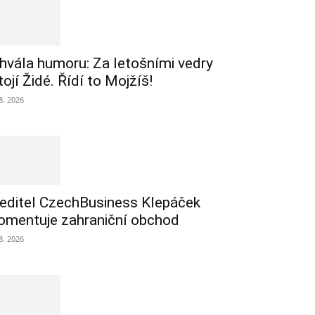
hvála humoru: Za letošními vedry
tojí Židé. Řídí to Mojžíš!
 8. 2026
editel CzechBusiness Klepáček
omentuje zahraniční obchod
 8. 2026