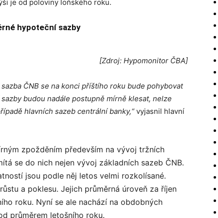
ýši je od poloviny loňského roku.
ěrné hypoteční sazby
[Zdroj: Hypomonitor ČBA]
í sazba ČNB se na konci příštího roku bude pohybovat
í sazby budou nadále postupně mírně klesat, nelze
řípadě hlavních sazeb centrální banky,“
vyjasnil hlavní
mírným zpožděním především na vývoj tržních
mítá se do nich nejen vývoj základních sazeb ČNB.
tností jsou podle něj letos velmi rozkolísané.
h růstu a poklesu. Jejich průměrná úroveň za říjen
ního roku. Nyní se ale nachází na obdobných
od průměrem letošního roku.