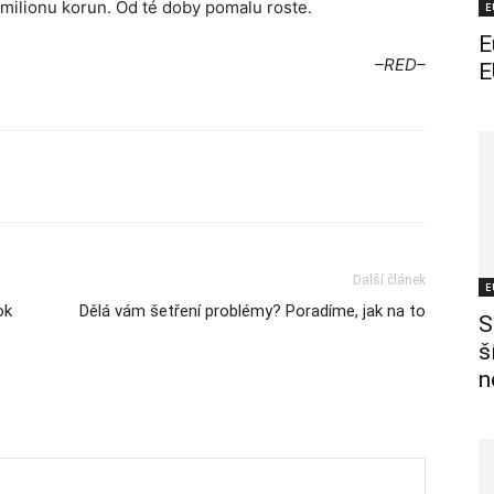
 milionu korun. Od té doby pomalu roste.
E
E
–RED–
E
Další článek
E
ok
Dělá vám šetření problémy? Poradíme, jak na to
S
š
n