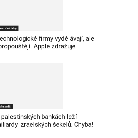
inanční trhy
echnologické firmy vydělávají, ale
 propouštějí. Apple zdražuje
ahraničí
 palestinských bankách leží
iliardy izraelských šekelů. Chyba!