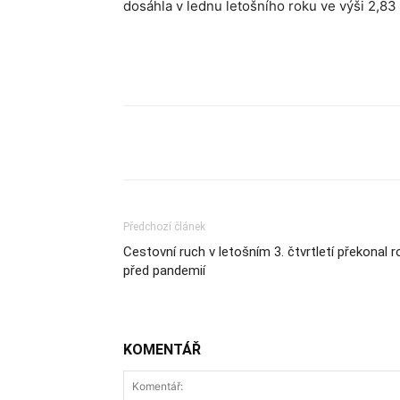
dosáhla v lednu letošního roku ve výši 2,83
Sdílet
Předchozí článek
Cestovní ruch v letošním 3. čtvrtletí překonal r
před pandemií
KOMENTÁŘ