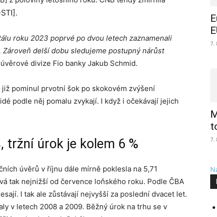
STI].
E
E
rtálu roku 2023 poprvé po dvou letech zaznamenali
7.
. Zároveň delší dobu sledujeme postupný nárůst
l úvěrové divize Fio banky Jakub Schmid.
 již pominul prvotní šok po skokovém zvýšení
idé podle něj pomalu zvykají. I když i očekávají jejich
M
t
7.
 tržní úrok je kolem 6 %
ích úvěrů v říjnu dále mírně poklesla na 5,71
Na
ává tak nejnižší od července loňského roku. Podle ČBA
ají. I tak ale zůstávají nejvyšší za poslední dvacet let.
y v letech 2008 a 2009. Běžný úrok na trhu se v