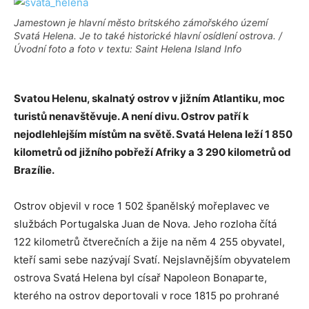
Jamestown je hlavní město britského zámořského území
Svatá Helena. Je to také historické hlavní osídlení ostrova. /
Úvodní foto a foto v textu: Saint Helena Island Info
Svatou Helenu, skalnatý ostrov v jižním Atlantiku, moc
turistů nenavštěvuje. A není divu. Ostrov patří k
nejodlehlejším místům na světě. Svatá Helena leží 1 850
kilometrů od jižního pobřeží Afriky a 3 290 kilometrů od
Brazílie.
Ostrov objevil v roce 1 502 španělský mořeplavec ve
službách Portugalska Juan de Nova. Jeho rozloha čítá
122 kilometrů čtverečních a žije na něm 4 255 obyvatel,
kteří sami sebe nazývají Svatí. Nejslavnějším obyvatelem
ostrova Svatá Helena byl císař Napoleon Bonaparte,
kterého na ostrov deportovali v roce 1815 po prohrané