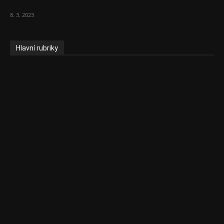
střední třídy. Bohaté nechá být
8. 3. 2023
Hlavní rubriky
Aktuality
Ekonomika
Politika
EU
Podcasty
Finance
Byznys
Investice
Ke kávě a čaji
Adman´s Choice