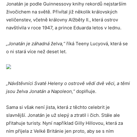
Jonatán je podle Guinnessovy knihy rekordů nejstarším
živočichem na světě. Přivítal již několik královských
veličenstev, včetně královny Alžběty II., která ostrov
navštívila v roce 1947, a prince Eduarda letos v lednu.
„Jonatán je záhadná želva,“
říká Teeny Lucyová, která se
o ni stará více než deset let.
„Návštěvníci Svaté Heleny o ostrově vědí dvě věci, a těmi
jsou želva Jonatán a Napoleon,“
doplňuje.
Sama si však není jista, která z těchto celebrit je
slavnější. Jonatán je už slepý a ztratil i čich. Stále ale
přitahuje turisty. Nyní například Gilly Hillovou, která za
ním přijela z Velké Británie jen proto, aby se s ním