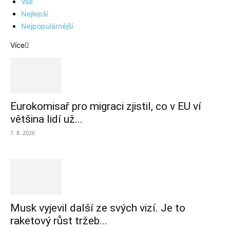
Vše
Nejlepší
Nejpopulárnější
Více
Eurokomisař pro migraci zjistil, co v EU ví
většina lidí už...
7. 8. 2026
Musk vyjevil další ze svých vizí. Je to
raketový růst tržeb...