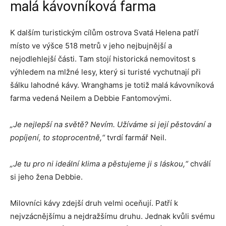
malá kávovníková farma
K dalším turistickým cílům ostrova Svatá Helena patří
místo ve výšce 518 metrů v jeho nejbujnější a
nejodlehlejší části. Tam stojí historická nemovitost s
výhledem na mlžné lesy, který si turisté vychutnají při
šálku lahodné kávy. Wranghams je totiž malá kávovníková
farma vedená Neilem a Debbie Fantomovými.
„Je nejlepší na světě? Nevím. Užíváme si její pěstování a
popíjení, to stoprocentně,“
tvrdí farmář Neil.
„Je tu pro ni ideální klima a pěstujeme ji s láskou,“
chválí
si jeho žena Debbie.
Milovníci kávy zdejší druh velmi oceňují. Patří k
nejvzácnějšímu a nejdražšímu druhu. Jednak kvůli svému