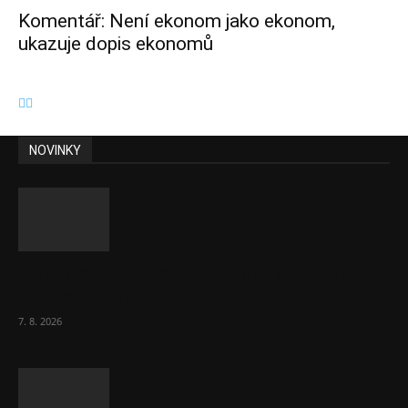
Komentář: Není ekonom jako ekonom,
ukazuje dopis ekonomů
NOVINKY
Eurokomisař pro migraci zjistil, co v EU ví
většina lidí už...
7. 8. 2026