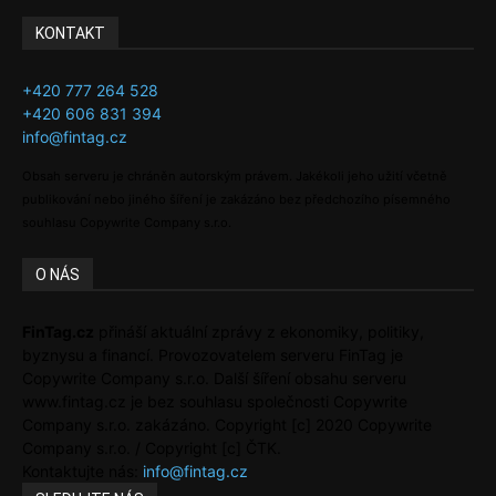
KONTAKT
+420 777 264 528
+420 606 831 394
info@fintag.cz
Obsah serveru je chráněn autorským právem. Jakékoli jeho užití včetně
publikování nebo jiného šíření je zakázáno bez předchozího písemného
souhlasu Copywrite Company s.r.o.
O NÁS
FinTag.cz
přináší aktuální zprávy z ekonomiky, politiky,
byznysu a financí. Provozovatelem serveru FinTag je
Copywrite Company s.r.o. Další šíření obsahu serveru
www.fintag.cz je bez souhlasu společnosti Copywrite
Company s.r.o. zakázáno. Copyright [c] 2020 Copywrite
Company s.r.o. / Copyright [c] ČTK.
Kontaktujte nás:
info@fintag.cz