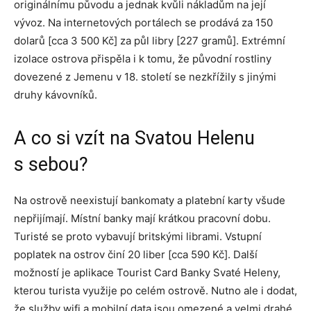
originálnímu původu a jednak kvůli nákladům na její
vývoz. Na internetových portálech se prodává za 150
dolarů [cca 3 500 Kč] za půl libry [227 gramů]. Extrémní
izolace ostrova přispěla i k tomu, že původní rostliny
dovezené z Jemenu v 18. století se nezkřížily s jinými
druhy kávovníků.
A co si vzít na Svatou Helenu
s sebou?
Na ostrově neexistují bankomaty a platební karty všude
nepřijímají. Místní banky mají krátkou pracovní dobu.
Turisté se proto vybavují britskými librami. Vstupní
poplatek na ostrov činí 20 liber [cca 590 Kč]. Další
možností je aplikace Tourist Card Banky Svaté Heleny,
kterou turista využije po celém ostrově. Nutno ale i dodat,
že služby wifi a mobilní data jsou omezené a velmi drahé.