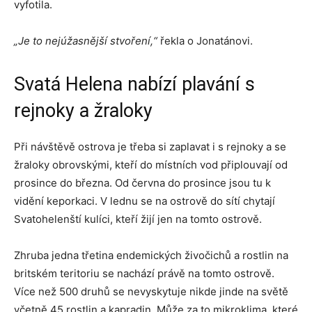
vyfotila.
„Je to nejúžasnější stvoření,“
řekla o Jonatánovi.
Svatá Helena nabízí plavání s
rejnoky a žraloky
Při návštěvě ostrova je třeba si zaplavat i s rejnoky a se
žraloky obrovskými, kteří do místních vod připlouvají od
prosince do března. Od června do prosince jsou tu k
vidění keporkaci. V lednu se na ostrově do sítí chytají
Svatohelenští kulíci, kteří žijí jen na tomto ostrově.
Zhruba jedna třetina endemických živočichů a rostlin na
britském teritoriu se nachází právě na tomto ostrově.
Více než 500 druhů se nevyskytuje nikde jinde na světě
včetně 45 rostlin a kapradin. Může za to mikroklima, které