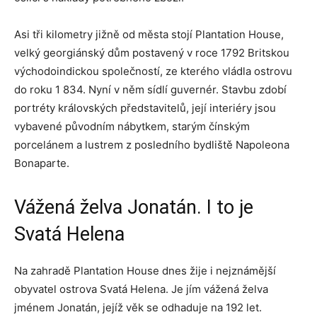
Asi tři kilometry jižně od města stojí Plantation House,
velký georgiánský dům postavený v roce 1792 Britskou
východoindickou společností, ze kterého vládla ostrovu
do roku 1 834. Nyní v něm sídlí guvernér. Stavbu zdobí
portréty královských představitelů, její interiéry jsou
vybavené původním nábytkem, starým čínským
porcelánem a lustrem z posledního bydliště Napoleona
Bonaparte.
Vážená želva Jonatán. I to je
Svatá Helena
Na zahradě Plantation House dnes žije i nejznámější
obyvatel ostrova Svatá Helena. Je jím vážená želva
jménem Jonatán, jejíž věk se odhaduje na 192 let.