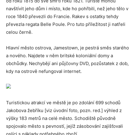
od roku 1815 do své smrti roku 1821. Turisté mohou
navštívit jeho dům i místo, kde ho pohřbili, než jeho tělo v
roce 1840 převezli do Francie. Rakev s ostatky tehdy
převezla regata Belle Poule. Pro tuto příležitost ji natřeli
celou černě.
Hlavní město ostrova, Jamestown, je pestrá směs starého
a nového. Najdete v něm britské koloniální domy a
obchůdky. Nechybějí ani půjčovny DVD, pozůstatek z dob,
kdy na ostrově nefungoval internet.
Turistickou atrakcí ve městě je po zdolání 699 schodů
Jakobova žebříku [viz úvodní foto, pozn. red.] výhled z
výšky 183 metrů na celé město. Schodiště původně
spojovalo město s pevností, jejíž zásobování zajišťovali
oslíci s náklady potřebného zboží.