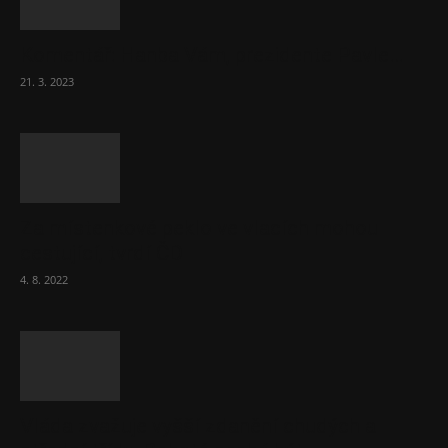
Komentář: Hanba Vám, prezidente Pavle…
21. 3. 2023
Za místenkové peklo ve vlacích mohou
cestující, tvrdí ČD
4. 8. 2022
Vláda zvažuje vyšší zdanění chudých a