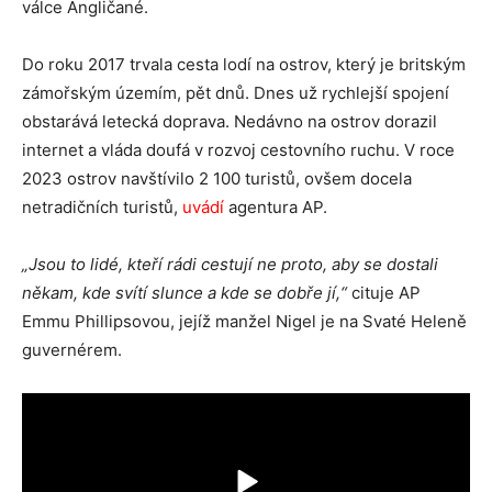
válce Angličané.
Do roku 2017 trvala cesta lodí na ostrov, který je britským
zámořským územím, pět dnů. Dnes už rychlejší spojení
obstarává letecká doprava. Nedávno na ostrov dorazil
internet a vláda doufá v rozvoj cestovního ruchu. V roce
2023 ostrov navštívilo 2 100 turistů, ovšem docela
netradičních turistů,
uvádí
agentura AP.
„Jsou to lidé, kteří rádi cestují ne proto, aby se dostali
někam, kde svítí slunce a kde se dobře jí,“
cituje AP
Emmu Phillipsovou, jejíž manžel Nigel je na Svaté Heleně
guvernérem.