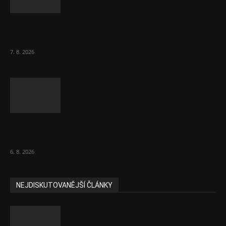
Musk vyjevil další ze svých vizí. Je to
raketový růst tržeb...
7. 8. 2026
ČNB sazby nezměnila. Předchozí zvýšení
bylo správné, uvedl Michl
6. 8. 2026
NEJDISKUTOVANĚJŠÍ ČLÁNKY