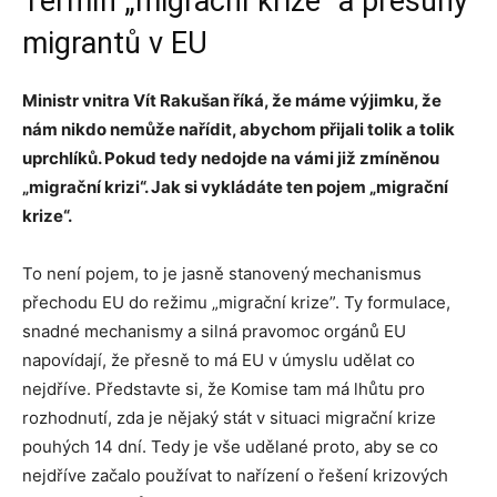
Termín „migrační krize“ a přesuny
migrantů v EU
Ministr vnitra Vít Rakušan říká, že máme výjimku, že
nám nikdo nemůže nařídit, abychom přijali tolik a tolik
uprchlíků. Pokud tedy nedojde na vámi již zmíněnou
„migrační krizi“. Jak si vykládáte ten pojem „migrační
krize“.
To není pojem, to je jasně stanovený
mechanismus
přechodu EU do režimu „migrační krize”. Ty formulace,
snadné mechanismy a silná pravomoc orgánů EU
napovídají, že přesně to má EU v úmyslu udělat co
nejdříve. Představte si, že Komise tam má lhůtu pro
rozhodnutí, zda je nějaký stát v situaci migrační krize
pouhých 14 dní. Tedy je vše udělané proto, aby se co
nejdříve začalo používat to
nařízení o řešení krizových