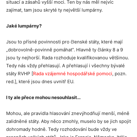
situací a zásahů vyšší moci
. Ten by nás měl nejvíc
zajímat, tam jsou skryté ty největší lumpárny.
Jaké lumpárny?
Jsou to přísné povinnosti pro členské státy, které mají
„dobrovolně-povinně pomáhat”. Hlavně ty články 8 a 9
jsou ty nejhorší. Rada rozhoduje kvalifikovanou většinou.
Tedy nás vždy přehlasují. A přehlasují i všechny bývalé
státy RVHP [
Rada vzájemné hospodářské pomoci
, pozn.
red.], které jsou dnes uvnitř EU.
I ty ale přece mohou nesouhlasit…
Mohou, ale pravidla hlasování znevýhodňují menší, méně
zalidněné státy. Aby něco zmohly, muselo by se jich spojit
dohromady hodně. Tedy rozhodování bude vždy ve