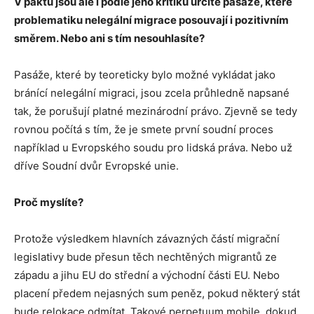
V paktu jsou ale i podle jeho kritiků určité pasáže, které
problematiku nelegální migrace posouvají i pozitivním
směrem. Nebo ani s tím nesouhlasíte?
Pasáže, které by teoreticky bylo možné vykládat jako
bránící nelegální migraci, jsou zcela průhledně napsané
tak, že porušují platné mezinárodní právo. Zjevně se tedy
rovnou počítá s tím, že je smete první soudní proces
například u Evropského soudu pro lidská práva. Nebo už
dříve Soudní dvůr Evropské unie.
Proč myslíte?
Protože výsledkem hlavních závazných částí migrační
legislativy bude přesun těch nechtěných migrantů ze
západu a jihu EU do střední a východní části EU. Nebo
placení předem nejasných sum peněz, pokud některý stát
bude relokace odmítat. Takové perpetuum mobile, dokud