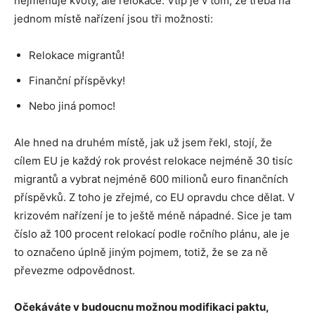
nejmenuje kvóty, ale relokace. Vtip je v tom, že třeba na
jednom místě nařízení jsou tři možnosti:
Relokace migrantů!
Finanční příspěvky!
Nebo jiná pomoc!
Ale hned na druhém místě, jak už jsem řekl, stojí, že
cílem EU je každý rok provést relokace nejméně 30 tisíc
migrantů a vybrat nejméně 600 milionů euro finančních
příspěvků. Z toho je zřejmé, co EU opravdu chce dělat. V
krizovém nařízení je to ještě méně nápadné. Sice je tam
číslo až 100 procent relokací podle ročního plánu, ale je
to označeno úplně jiným pojmem, totiž, že se za ně
převezme odpovědnost.
Očekáváte v budoucnu možnou modifikaci paktu,