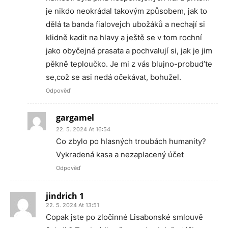
je nikdo neokrádal takovým způsobem, jak to
dělá ta banda fialovejch ubožáků a nechají si
klidně kadit na hlavy a ještě se v tom rochní
jako obyčejná prasata a pochvalují si, jak je jim
pěkně teploučko. Je mi z vás blujno-probud’te
se,což se asi nedá očekávat, bohužel.
Odpověď
gargamel
22. 5. 2024 At 16:54
Co zbylo po hlasných troubách humanity?
Vykradená kasa a nezaplacený účet
Odpověď
jindrich 1
22. 5. 2024 At 13:51
Copak jste po zločinné Lisabonské smlouvě