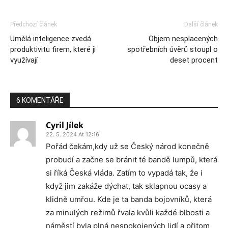
Předchozí článek
Další článek
Umělá inteligence zvedá
Objem nesplacených
produktivitu firem, které ji
spotřebních úvěrů stoupl o
využívají
deset procent
6 KOMENTÁŘE
Cyril Jílek
22. 5. 2024 At 12:16
Pořád čekám,kdy už se Český národ konečně
probudí a začne se bránit té bandě lumpů, která
si říká Česká vláda. Zatím to vypadá tak, že i
když jim zakáže dýchat, tak sklapnou ocasy a
klidně umřou. Kde je ta banda bojovníků, která
za minulých režimů řvala kvůli každé blbosti a
náměstí byla plná nespokojených lidí a přitom