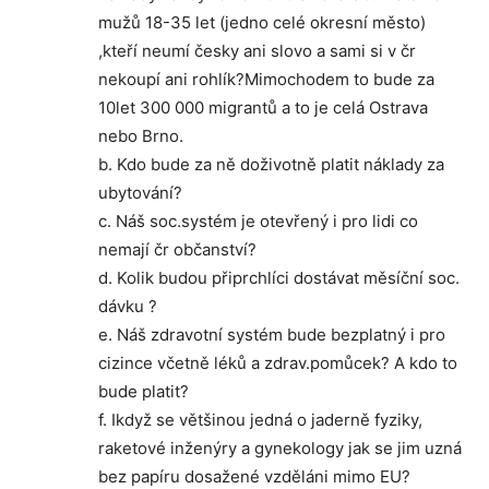
mužů 18-35 let (jedno celé okresní město)
,kteří neumí česky ani slovo a sami si v čr
nekoupí ani rohlík?Mimochodem to bude za
10let 300 000 migrantů a to je celá Ostrava
nebo Brno.
b. Kdo bude za ně doživotně platit náklady za
ubytování?
c. Náš soc.systém je otevřený i pro lidi co
nemají čr občanství?
d. Kolik budou připrchlíci dostávat měsíční soc.
dávku ?
e. Náš zdravotní systém bude bezplatný i pro
cizince včetně léků a zdrav.pomůcek? A kdo to
bude platit?
f. Ikdyž se většinou jedná o jaderně fyziky,
raketové inženýry a gynekology jak se jim uzná
bez papíru dosažené vzděláni mimo EU?