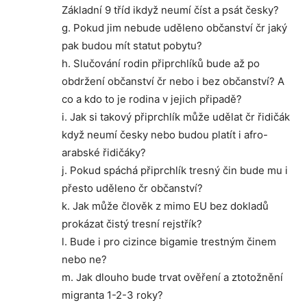
Základní 9 tříd ikdyž neumí číst a psát česky?
g. Pokud jim nebude uděleno občanství čr jaký
pak budou mít statut pobytu?
h. Slučování rodin připrchlíků bude až po
obdržení občanství čr nebo i bez občanství? A
co a kdo to je rodina v jejich připadě?
i. Jak si takový připrchlík může udělat čr řidičák
když neumí česky nebo budou platít i afro-
arabské řidičáky?
j. Pokud spáchá připrchlík tresný čin bude mu i
přesto uděleno čr občanství?
k. Jak může člověk z mimo EU bez dokladů
prokázat čistý tresní rejstřík?
l. Bude i pro cizince bigamie trestným činem
nebo ne?
m. Jak dlouho bude trvat ověření a ztotožnění
migranta 1-2-3 roky?