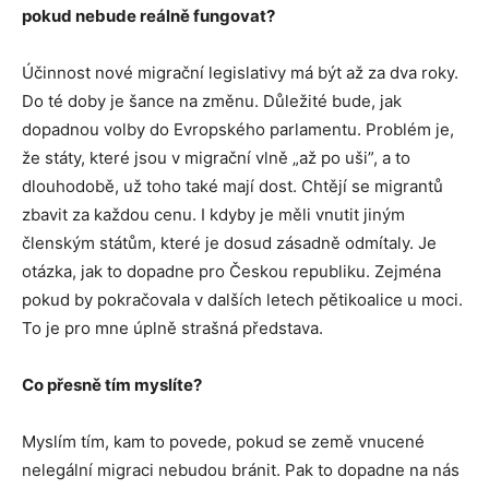
pokud nebude reálně fungovat?
Účinnost nové migrační legislativy má být až za dva roky.
Do té doby je šance na změnu. Důležité bude, jak
dopadnou volby do Evropského parlamentu. Problém je,
že státy, které jsou v migrační vlně „až po uši”, a to
dlouhodobě, už toho také mají dost. Chtějí se migrantů
zbavit za každou cenu. I kdyby je měli vnutit jiným
členským státům, které je dosud zásadně odmítaly. Je
otázka, jak to dopadne pro Českou republiku. Zejména
pokud by pokračovala v dalších letech pětikoalice u moci.
To je pro mne úplně strašná představa.
Co přesně tím myslíte?
Myslím tím, kam to povede, pokud se země vnucené
nelegální migraci nebudou bránit. Pak to dopadne na nás