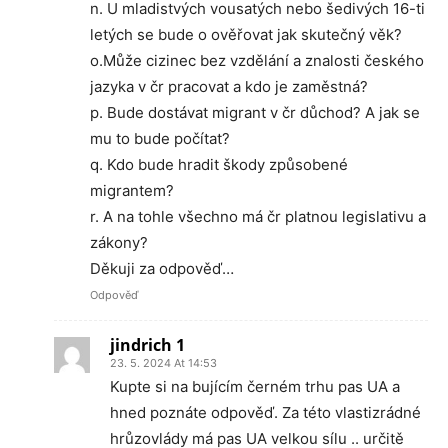
n. U mladistvých vousatých nebo šedivých 16-ti
letých se bude o ověřovat jak skutečný věk?
o.Může cizinec bez vzdělání a znalosti českého
jazyka v čr pracovat a kdo je zaměstná?
p. Bude dostávat migrant v čr důchod? A jak se
mu to bude počítat?
q. Kdo bude hradit škody způsobené
migrantem?
r. A na tohle všechno má čr platnou legislativu a
zákony?
Děkuji za odpověď…
Odpověď
jindrich 1
23. 5. 2024 At 14:53
Kupte si na bujícím černém trhu pas UA a
hned poznáte odpověď. Za této vlastizrádné
hrůzovlády má pas UA velkou sílu .. určitě