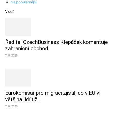
Nejpopulárnější
Více
Ředitel CzechBusiness Klepáček komentuje
zahraniční obchod
7. 8. 2026
Eurokomisař pro migraci zjistil, co v EU ví
většina lidí už...
7. 8. 2026