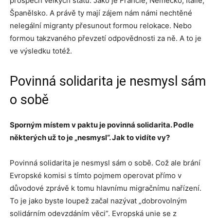
prospěch velkých států. Jako je Francie, Německo, Itálie,
Španělsko. A právě ty mají zájem nám námi nechtěné
nelegální migranty přesunout formou relokace. Nebo
formou takzvaného převzetí odpovědnosti za ně. A to je
ve výsledku totéž.
Povinná solidarita je nesmysl sám
o sobě
Sporným místem v paktu je povinná solidarita. Podle
některých už to je „nesmysl“. Jak to vidíte vy?
Povinná solidarita je nesmysl sám o sobě. Což ale brání
Evropské komisi s tímto pojmem operovat přímo v
důvodové zprávě k tomu hlavnímu migračnímu nařízení.
To je jako byste loupež začal nazývat „dobrovolným
solidárním odevzdáním věci”. Evropská unie se z