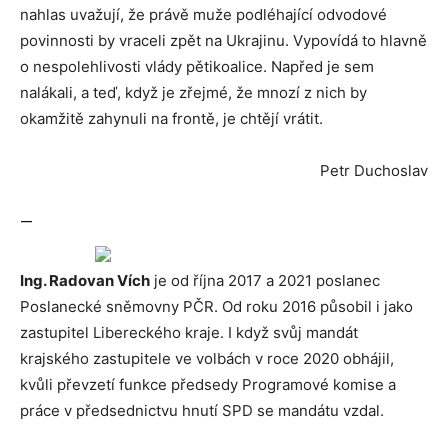
nahlas uvažují, že právě muže podléhající odvodové
povinnosti by vraceli zpět na Ukrajinu. Vypovídá to hlavně
o nespolehlivosti vlády pětikoalice. Napřed je sem
nalákali, a teď, když je zřejmé, že mnozí z nich by
okamžitě zahynuli na frontě, je chtějí vrátit.
Petr Duchoslav
—
Ing. Radovan Vích
je od října 2017 a 2021 poslanec
Poslanecké sněmovny PČR. Od roku 2016 působil i jako
zastupitel Libereckého kraje. I když svůj mandát
krajského zastupitele ve volbách v roce 2020 obhájil,
kvůli převzetí funkce předsedy Programové komise a
práce v předsednictvu hnutí SPD se mandátu vzdal.