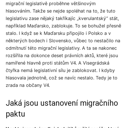
migrační legislativě proběhne většinovým
hlasováním. Takže se nejde spoléhat na to, že tuto
legislativu zase nějaký takříkajíc „kverulantský” stát,
například Maďarsko, zablokuje. To se bohužel přesně
stalo. I když se k Maďarsku připojilo i Polsko a v
některých bodech i Slovensko, vůbec to nestačilo na
odmítnutí této migrační legislativy. A ta se nakonec
rozšířila na dokonce deset právních aktů, které jsou
namířené hlavně proti státům V4. A Visegrádská
čtyřka nemá legislativní sílu je zablokovat. I kdyby
hlasovala jednotně, což se navíc nestalo.
Tedy je to
zrada na občany V4.
Jaká jsou ustanovení migračního
paktu