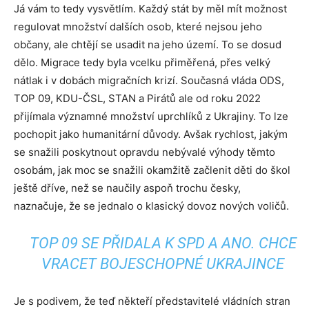
Já vám to tedy vysvětlím. Každý stát by měl mít možnost
regulovat množství dalších osob, které nejsou jeho
občany, ale chtějí se usadit na jeho území. To se dosud
dělo. Migrace tedy byla vcelku přiměřená, přes velký
nátlak i v dobách migračních krizí. Současná vláda ODS,
TOP 09, KDU-ČSL, STAN a Pirátů ale od roku 2022
přijímala významné množství uprchlíků z Ukrajiny. To lze
pochopit jako humanitární důvody. Avšak rychlost, jakým
se snažili poskytnout opravdu nebývalé výhody těmto
osobám, jak moc se snažili okamžitě začlenit děti do škol
ještě dříve, než se naučily aspoň trochu česky,
naznačuje, že se jednalo o klasický dovoz nových voličů.
TOP 09 SE PŘIDALA K SPD A ANO. CHCE
VRACET BOJESCHOPNÉ UKRAJINCE
Je s podivem, že teď někteří představitelé vládních stran