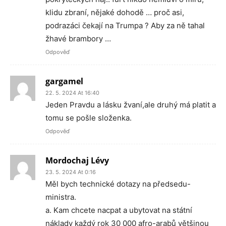
klidu zbraní, nějaké dohodě … proč asi,
podrazáci čekají na Trumpa ? Aby za ně tahal
žhavé brambory …
Odpověď
gargamel
22. 5. 2024 At 16:40
Jeden Pravdu a lásku žvaní,ale druhý má platit a
tomu se pošle složenka.
Odpověď
Mordochaj Lévy
23. 5. 2024 At 0:16
Měl bych technické dotazy na předsedu-
ministra.
a. Kam chcete nacpat a ubytovat na státní
náklady každý rok 30 000 afro-arabů většinou