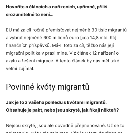
Hovoříte o článcích a nařízeních, upřímně, příliš
srozumitelné to není…
EU má za cíl ročně přemisťovat nejméně 30 tisíc migrantů
a vybrat nejméně 600 milionů euro [cca 14,8 mld. Kč]
finančních příspěvků. Má-li toto za cíl, těžko nás její
migrační politika v praxi mine. Viz článek 12
nařízení o
azylu a řešení migrace. A t
ento článek by nás měl také
velmi zajímat.
Povinné kvóty migrantů
Jak je to z vašeho pohledu s kvótami migrantů.
Obsahuje je pakt, nebo jsou skryté, jak říkají někteří?
Nejsou skryté, jsou ale dovedně přejmenované. Už se to