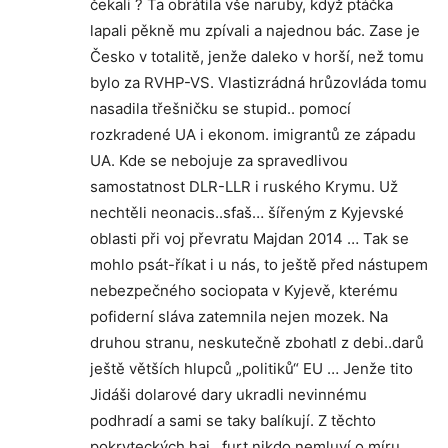
čekali ? Ta obrátila vše naruby, když ptáčka
lapali pěkně mu zpívali a najednou bác. Zase je
Česko v totalitě, jenže daleko v horší, než tomu
bylo za RVHP-VS. Vlastizrádná hrůzovláda tomu
nasadila třešničku se stupid.. pomocí
rozkradené UA i ekonom. imigrantů ze západu
UA. Kde se nebojuje za spravedlivou
samostatnost DLR-LLR i ruského Krymu. Už
nechtěli neonacis..sfaš… šířeným z Kyjevské
oblasti při voj převratu Majdan 2014 … Tak se
mohlo psát-říkat i u nás, to ještě před nástupem
nebezpečného sociopata v Kyjevě, kterému
pofiderní sláva zatemnila nejen mozek. Na
druhou stranu, neskutečně zbohatl z debi..darů
ještě větších hlupců „politiků“ EU … Jenže tito
Jidáši dolarové dary ukradli nevinnému
podhradí a sami se taky balíkují. Z těchto
pokryteckých haj.. furt nikdo nemluví o míru,