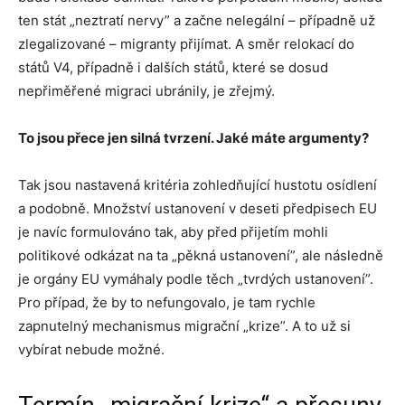
ten stát „neztratí nervy” a začne nelegální – případně už
zlegalizované – migranty přijímat. A směr relokací do
států V4, případně i dalších států, které se dosud
nepřiměřené migraci ubránily, je zřejmý.
To jsou přece jen silná tvrzení. Jaké máte argumenty?
Tak jsou nastavená kritéria zohledňující hustotu osídlení
a podobně. Množství ustanovení v deseti předpisech EU
je navíc formulováno tak, aby před přijetím mohli
politikové odkázat na ta „pěkná ustanovení”, ale následně
je orgány EU vymáhaly podle těch „tvrdých ustanovení”.
Pro případ, že by to nefungovalo, je tam rychle
zapnutelný mechanismus migrační „krize”. A to už si
vybírat nebude možné.