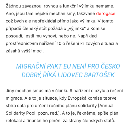
Žádnou závaznou, rovnou a funkční výjimku nemáme.
Ano, jsou tam nějaké mechanismy, takzvané
derogace
,
což bych ale nepřekládal přímo jako výjimku. V tomto
případě členský stát požádá o „výjimku“ a Komise
posoudí, jestli mu vyhoví, nebo ne. Například
prostřednictvím
nařízení 10 o řešení krizových situací a
zásahů vyšší moci.
MIGRAČNÍ PAKT EU NENÍ PRO ČESKO
DOBRÝ, ŘÍKÁ LIDOVEC BARTOŠEK
Jiný mechanismus má v článku 9
nařízení o azylu a řešení
migrace. A
le to je situace, kdy Evropská komise teprve
sbírá data pro určení ročního plánu solidarity [Annual
Solidarity Pool, pozn. red.]. A to je, řekněme, spíše plán
relokací a finančního plnění za strany členských států.