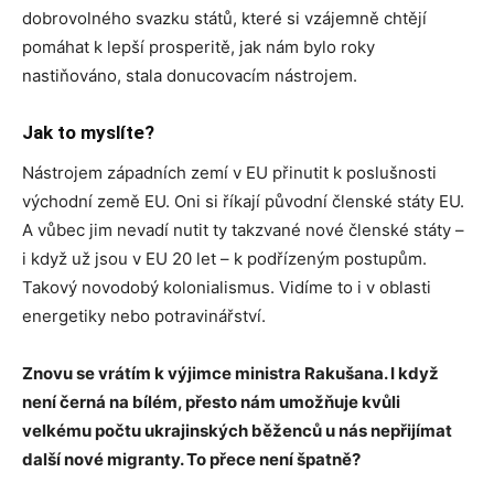
dobrovolného svazku států, které si vzájemně chtějí
pomáhat k lepší prosperitě, jak nám bylo roky
nastiňováno, stala donucovacím nástrojem.
Jak to myslíte?
Nástrojem západních zemí v EU přinutit k poslušnosti
východní země EU. Oni si říkají původní členské státy EU.
A vůbec jim nevadí nutit ty takzvané nové členské státy –
i když už jsou v EU 20 let – k podřízeným postupům.
Takový novodobý kolonialismus. Vidíme to i v oblasti
energetiky nebo potravinářství.
Znovu se vrátím k výjimce ministra Rakušana. I když
není černá na bílém, přesto nám umožňuje kvůli
velkému počtu ukrajinských běženců u nás nepřijímat
další nové migranty. To přece není špatně?