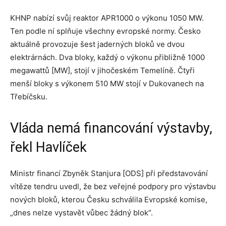
KHNP nabízí svůj reaktor APR1000 o výkonu 1050 MW.
Ten podle ní splňuje všechny evropské normy. Česko
aktuálně provozuje šest jaderných bloků ve dvou
elektrárnách. Dva bloky, každý o výkonu přibližně 1000
megawattů [MW], stojí v jihočeském Temelíně. Čtyři
menší bloky s výkonem 510 MW stojí v Dukovanech na
Třebíčsku.
Vláda nemá financování výstavby,
řekl Havlíček
Ministr financí Zbyněk Stanjura [ODS] při představování
vítěze tendru uvedl, že bez veřejné podpory pro výstavbu
nových bloků, kterou Česku schválila Evropské komise,
„dnes nelze vystavět vůbec žádný blok“.