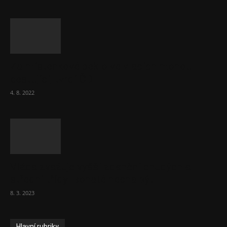
Za místenkové peklo ve vlacích mohou
cestující, tvrdí ČD
4. 8. 2022
Vláda zvažuje vyšší zdanění chudých a
střední třídy. Bohaté nechá být
8. 3. 2023
Hlavní rubriky