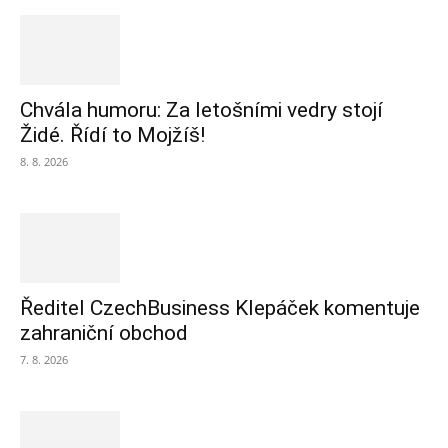
Chvála humoru: Za letošními vedry stojí
Židé. Řídí to Mojžíš!
8. 8. 2026
Ředitel CzechBusiness Klepáček komentuje
zahraniční obchod
7. 8. 2026