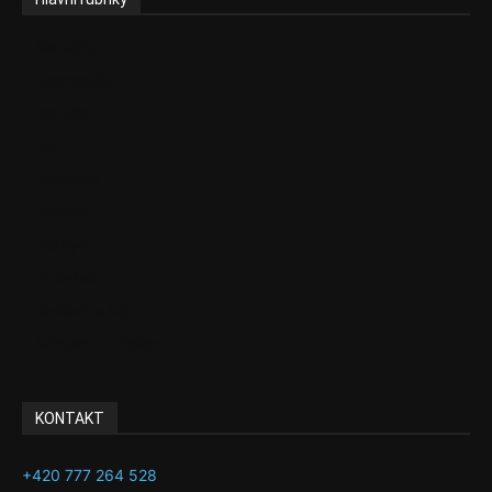
Aktuality
Ekonomika
Politika
EU
Podcasty
Finance
Byznys
Investice
Ke kávě a čaji
Adman´s Choice
KONTAKT
+420 777 264 528