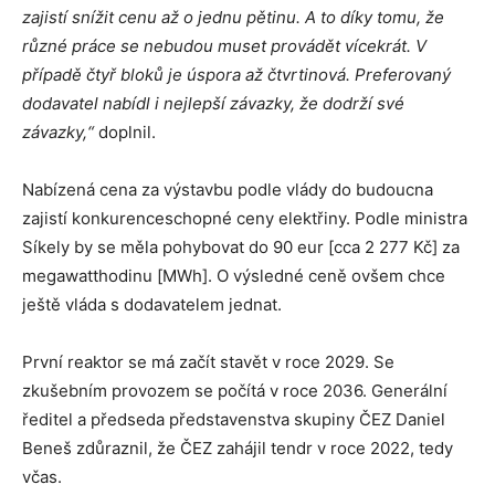
zajistí snížit cenu až o jednu pětinu. A to díky tomu, že
různé práce se nebudou muset provádět vícekrát. V
případě čtyř bloků je úspora až čtvrtinová. Preferovaný
dodavatel nabídl i nejlepší závazky, že dodrží své
závazky,“
doplnil.
Nabízená cena za výstavbu podle vlády do budoucna
zajistí konkurenceschopné ceny elektřiny. Podle ministra
Síkely by se měla pohybovat do 90 eur [cca 2 277 Kč] za
megawatthodinu [MWh]. O výsledné ceně ovšem chce
ještě vláda s dodavatelem jednat.
První reaktor se má začít stavět v roce 2029. Se
zkušebním provozem se počítá v roce 2036. Generální
ředitel a předseda představenstva skupiny ČEZ Daniel
Beneš zdůraznil, že ČEZ zahájil tendr v roce 2022, tedy
včas.