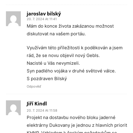
jaroslav bilský
20. 7. 2024 At 11:41
Mám do konce života zakázanou možnost
diskutovat na vašem portáu.
Využívám této příležitosti k poděkován a jsem
rád, že se novu objevil nový Gebls.
Nacisté u Vás nevymizeli.
Syn padlého vojáka v druhé světové válce.
S pozdraven Bilský
Odpověď
Jiří Kindl
20. 7. 2024 At 11:58
Projekt na dostavbu nového bloku jaderné
elektrárny Dukovany je jednou z hlavních priorit
KHNP. Vzhledem k českým požadavkům se