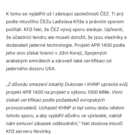
K tomu se vyjádřili už i zástupci společnosti ČEZ. Ti prý
podle mluvčího ČEZu Ladislava Kříže s právním sporem
počítali. Kříž řekl, že ČEZ vývoj sporu sleduje. Upřesnil,
že účastníci tendru ale museli doložit, že jsou vlastníky a
dodavateli jaderné technologie. Projekt APR 1400 podle
jeho slov získal licenci v Jižní Koreji, Spojených
arabských emirátech a zároveň také certifikaci od
jaderného dozoru USA.
„Z důvodu omezení lokality Dukovan i KHNP upravila svůj
projekt APR 1400 na projekt o výkonu 1000 MWe. Vloni
získali certifikaci podle požadavků evropských
provozovatelů. Uchazeč KHNP si byl celou dobu vědom
tohoto sporu, a aby vyjádřil důvěru ve výsledek, nabídl
nám smluvní závazek odškodnění,“
řekl doslova mluvčí
Kříž serveru Novinky.