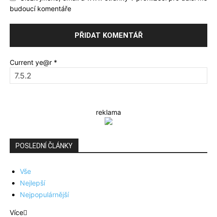
budoucí komentáře
Current ye@r
*
reklama
POSLEDNÍ ČLÁNKY
Vše
Nejlepší
Nejpopulárnější
Více