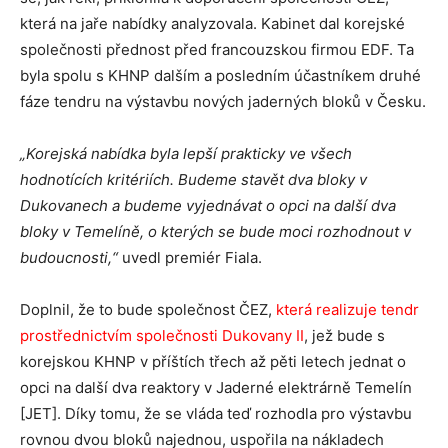
která na jaře nabídky analyzovala. Kabinet dal korejské
společnosti přednost před francouzskou firmou EDF. Ta
byla spolu s KHNP dalším a posledním účastníkem druhé
fáze tendru na výstavbu nových jaderných bloků v Česku.
„Korejská nabídka byla lepší prakticky ve všech
hodnotících kritériích. Budeme stavět dva bloky v
Dukovanech a budeme vyjednávat o opci na další dva
bloky v Temelíně, o kterých se bude moci rozhodnout v
budoucnosti,“
uvedl premiér Fiala.
Doplnil, že to bude společnost ČEZ,
která realizuje tendr
prostřednictvím společnosti Dukovany II
, jež bude s
korejskou KHNP v příštích třech až pěti letech jednat o
opci na další dva reaktory v Jaderné elektrárně Temelín
[JET]. Díky tomu, že se vláda teď rozhodla pro výstavbu
rovnou dvou bloků najednou, uspořila na nákladech