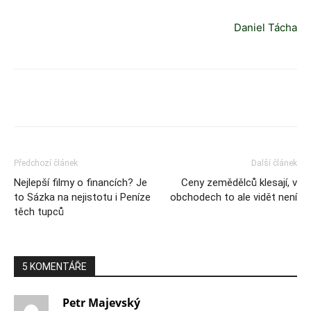
Daniel Tácha
Předchozí článek
Další článek
Nejlepší filmy o financích? Je
Ceny zemědělců klesají, v
to Sázka na nejistotu i Peníze
obchodech to ale vidět není
těch tupců
5 KOMENTÁŘE
Petr Majevský