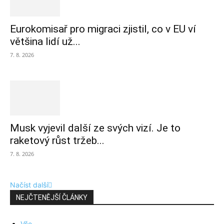
Eurokomisař pro migraci zjistil, co v EU ví
většina lidí už...
7. 8. 2026
Musk vyjevil další ze svých vizí. Je to
raketový růst tržeb...
7. 8. 2026
Načíst další
NEJČTENĚJŠÍ ČLÁNKY
Vše