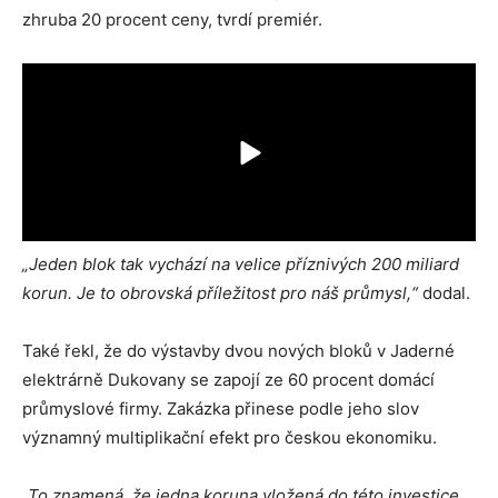
zhruba 20 procent ceny, tvrdí premiér.
„Jeden blok tak vychází na velice příznivých 200 miliard
korun. Je to obrovská příležitost pro náš průmysl,“
dodal.
Také řekl, že do výstavby dvou nových bloků v Jaderné
elektrárně Dukovany se zapojí ze 60 procent domácí
průmyslové firmy. Zakázka přinese podle jeho slov
významný multiplikační efekt pro českou ekonomiku.
„To znamená, že jedna koruna vložená do této investice