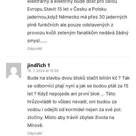
elektrárny a elektřiny bude dost pro celou
Evropu.Stavit 15 let v Česku a Polsku
jadernou,když Německo má přes 30 jaderných
plně funkčních ale pouze odstavených z
provozu kvůli zeleným fanatikům nedává žádný
smysl……
Odpověď
jindřich 1
19. 7. 2024 At 12:29
Bude na stavbu dvou bloků stačit bilión kč ? Tak
se odborníci ptají nyní a jak se budou ptát za 15
let ? Když nepojede ani první blok … Této
hrůzovládě to vůbec nevadí, oni budou za
vodou i odejíti od kormidel nejen za své pol.
zločiny. Místo aby trávili zbytek života na
Mírově.
Odpověď