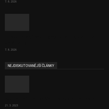
7. 8. 2026
Eurokomisař pro migraci zjistil, co v EU ví
většina lidí už...
7. 8. 2026
NEJDISKUTOVANĚJŠÍ ČLÁNKY
Komentář: Hanba Vám, prezidente Pavle…
21. 3. 2023