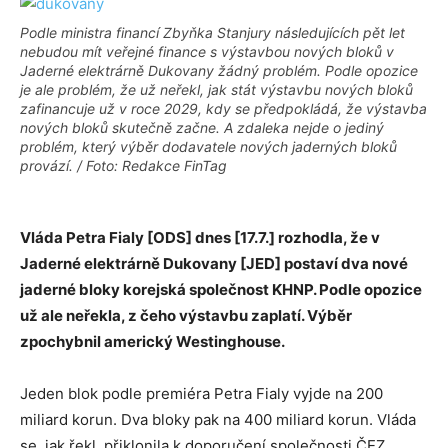
Podle ministra financí Zbyňka Stanjury následujících pět let
nebudou mít veřejné finance s výstavbou nových bloků v
Jaderné elektrárně Dukovany žádný problém. Podle opozice
je ale problém, že už neřekl, jak stát výstavbu nových bloků
zafinancuje už v roce 2029, kdy se předpokládá, že výstavba
nových bloků skutečně začne. A zdaleka nejde o jediný
problém, který výběr dodavatele nových jaderných bloků
provází. / Foto: Redakce FinTag
Vláda Petra Fialy [ODS] dnes [17.7.] rozhodla, že v
Jaderné elektrárně Dukovany [JED] postaví dva nové
jaderné bloky korejská společnost KHNP. Podle opozice
už ale neřekla, z čeho výstavbu zaplatí. Výběr
zpochybnil americký Westinghouse.
Jeden blok podle premiéra Petra Fialy vyjde na 200
miliard korun. Dva bloky pak na 400 miliard korun. Vláda
se, jak řekl, přiklonila k doporučení společnosti ČEZ,