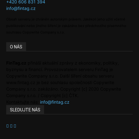
+420 606 831 394
info@fintag.cz
Obsah serveru je chráněn autorským právem. Jakékoli jeho užití včetně
publikování nebo jiného šíření je zakázáno bez předchozího písemného
souhlasu Copywrite Company s.r.o.
O NÁS
FinTag.cz
přináší aktuální zprávy z ekonomiky, politiky,
byznysu a financí. Provozovatelem serveru FinTag je
Copywrite Company s.r.o. Další šíření obsahu serveru
www.fintag.cz je bez souhlasu společnosti Copywrite
Company s.r.o. zakázáno. Copyright [c] 2020 Copywrite
Company s.r.o. / Copyright [c] ČTK.
Kontaktujte nás:
info@fintag.cz
SLEDUJTE NÁS