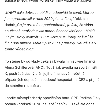
Babiše [ANO]. Výběr korejské firmy vládě ale „schválil“.
„KHNP dala dobrou nabídku, odpovídá to ceně, kterou
jsme predikovali v roce 2020 plus inflaci,“
řekl, ale i
dodal:
„Co je pro mě nepochopitelné, je fakt, že vláda
současně nepředstavila model financování obou bloků.
Jinými slovy dvakrát 200 miliard plus úroky, což může
činit 800 miliard. Měla 2,5 roku na přípravy. Neudělala v
tomto vůbec nic.“
To stejné by od vlády čekala i bývalá ministryně financí
Alena Schillerová [ANO]. Totiž, jak uvedla na sociální sítí
X, postrádá „jasný plán jejího financování včetně
případných dopadů na budoucí hospodaření ČEZ a příjmů
do státního rozpočtu“.
I podle místopředsedy opozičního hnutí SPD Radima Fialy
podala korejská KHNP nejlepší nabídku. Také ale dodal,