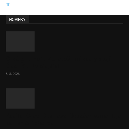
NOVINKY
Chvála humoru: Za letošními vedry stojí
Židé. Řídí to Mojžíš!
8. 8. 2026
Ředitel CzechBusiness Klepáček komentuje
zahraniční obchod