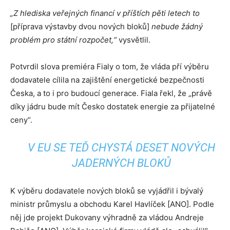
„Z hlediska veřejných financí v příštích pěti letech to
[příprava výstavby dvou nových bloků]
nebude žádný
problém pro státní rozpočet,“
vysvětlil.
Potvrdil slova premiéra Fialy o tom, že vláda pří výběru
dodavatele cílila na zajištění energetické bezpečnosti
Česka, a to i pro budoucí generace. Fiala řekl, že „právě
díky jádru bude mít Česko dostatek energie za přijatelné
ceny“.
V EU SE TEĎ CHYSTÁ DESET NOVÝCH
JADERNÝCH BLOKŮ
K výběru dodavatele nových bloků se vyjádřil i bývalý
ministr průmyslu a obchodu Karel Havlíček [ANO]. Podle
něj jde projekt Dukovany výhradně za vládou Andreje