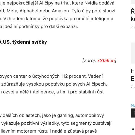
 nejpokročilejší AI čipy na trhu, které Nvidia dodává
ft, Meta, Alphabet nebo Amazon. Tyto čipy poté slouží
Ř
k
lů. Vzhledem k tomu, že poptávka po umělé inteligenci
ia ideální podmínky pro další expanzi.
7.
.US, týdenní svíčky
[Zdroj:
xStation
]
E
datových center o úctyhodných 112 procent. Vedení
E
 a zdůrazňuje vysokou poptávku po svých AI čipech.
7.
ozvoj umělé inteligence, a tím i pro stabilní růst
Na
v dalších oblastech, jako je gaming, automobilový
 vykazuje pozitivní výsledky, tyto segmenty zůstávají
lavním motorem růstu i nadále zůstává právě