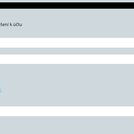
ášení k účtu
ů