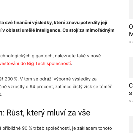
a své finanční výsledky, které znovu potvrdily její
O
ní v oblasti umělé inteligence. Co stojí za mimořádným
M
9.
technologických gigantech, naleznete také v nově
vestování do Big Tech společností
.
měř 200 %. V tom se odráží výborné výsledky za
C
čně vzrostly o 94 procent, zatímco čistý zisk se téměř
s
D.
8.
: Růst, který mluví za vše
í přibližně 90 % tržeb společnosti, je základem tohoto