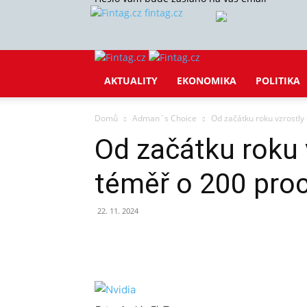
fintag.cz
AKTUALITY
EKONOMIKA
POLITIKA
Domů
Adman´s Choice
Od začátku roku vzrostly
Od začátku roku 
téměř o 200 pro
22. 11. 2024
Sdílet