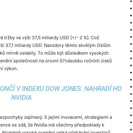
á tržby ve výši 37,5 miliardy USD [+/- 2 %]. Což
ši 37,1 miliardy USD. Navzdory těmto skvělým číslům
dků mírně oslabily. To může být důsledkem vysokých
cenění společnosti na úrovni 57násobku ročních zisků
ní výkon.
KONČÍ V INDEXU DOW JONES. NAHRADÍ HO
NVIDIA
ezpochyby zajímavý. S jejími inovacemi, strategiemi a
gence se zdá, že Nvidia má všechny předpoklady k
i. Nicméně vysoké ocenění velká očekávání investorů