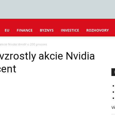
EU
FINANCE
BYZNYS
INVESTICE
ROZHOVORY
 akcie Nvidia téměř o 200 procent
vzrostly akcie Nvidia
cent
Ví