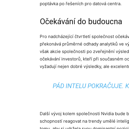
poptávka po řešeních pro datová centra.
Očekávání do budoucna
Pro nadcházející čtvrtletí společnost očekáv
překonává průměrné odhady analytiků ve vý
však akcie společnosti po zveřejnění výsle
očekávání investorů, kteří při současném o
vyžadují nejen dobré výsledky, ale excelent
PÁD INTELU POKRAČUJE. 
Další vývoj kolem společnosti Nvidia bude b
schopností reagovat na trendy umělé inteli
tomu, aby si udržela svou dominantní pozic