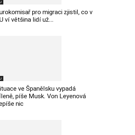
U
urokomisař pro migraci zjistil, co v
U ví většina lidí už...
U
ituace ve Španělsku vypadá
íleně, píše Musk. Von Leyenová
epíše nic