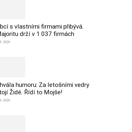
bcí s vlastními firmami přibývá.
ajoritu drží v 1 037 firmách
 8. 2026
hvála humoru: Za letošními vedry
tojí Židé. Řídí to Mojše!
 8. 2026