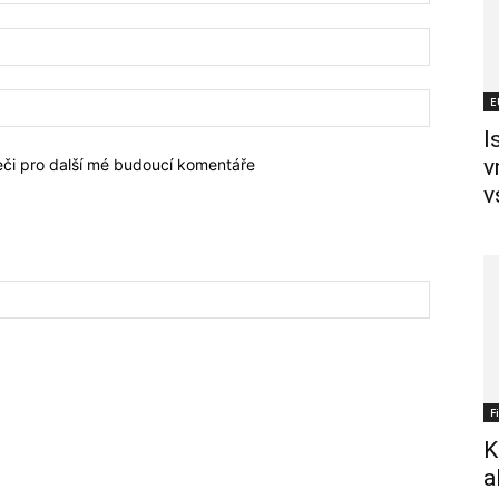
E
I
v
žeči pro další mé budoucí komentáře
v
F
K
a