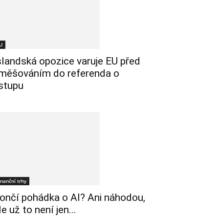
U
slandská opozice varuje EU před
měšováním do referenda o
stupu
inanční trhy
ončí pohádka o AI? Ani náhodou,
le už to není jen...