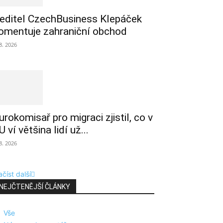
editel CzechBusiness Klepáček
omentuje zahraniční obchod
 8. 2026
urokomisař pro migraci zjistil, co v
U ví většina lidí už...
 8. 2026
číst další
NEJČTENĚJŠÍ ČLÁNKY
Vše