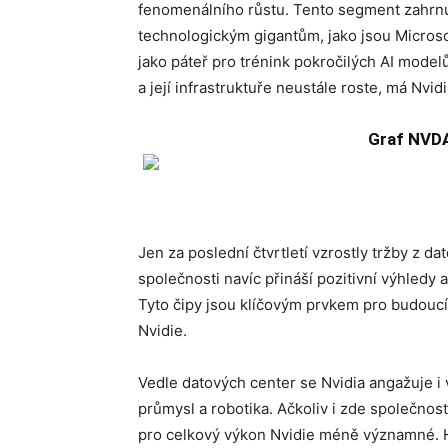
fenomenálního růstu. Tento segment zahrnuje
technologickým gigantům, jako jsou Microso
jako páteř pro trénink pokročilých AI mode
a její infrastruktuře neustále roste, má Nvid
Graf NVDA
Jen za poslední čtvrtletí vzrostly tržby z 
společnosti navíc přináší pozitivní výhledy
Tyto čipy jsou klíčovým prvkem pro budoucí r
Nvidie.
Vedle datových center se Nvidia angažuje i 
průmysl a robotika. Ačkoliv i zde společnost
pro celkový výkon Nvidie méně významné. H