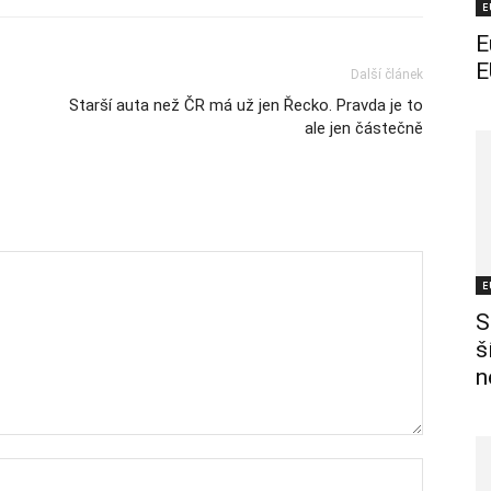
E
E
E
Další článek
Starší auta než ČR má už jen Řecko. Pravda je to
ale jen částečně
E
S
š
n