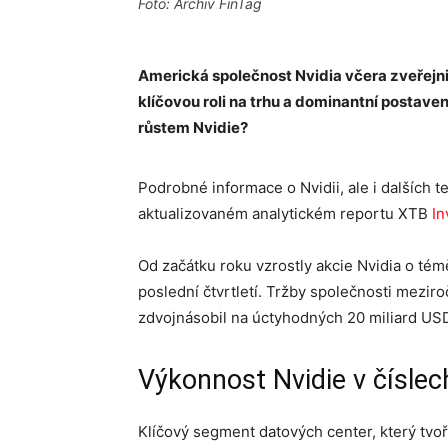
Foto: Archiv FinTag
Americká společnost Nvidia včera zveřejnil
klíčovou roli na trhu a dominantní postave
růstem Nvidie?
Podrobné informace o Nvidii, ale i dalších 
aktualizovaném analytickém reportu XTB
In
Od začátku roku vzrostly akcie Nvidia o té
poslední čtvrtletí. Tržby společnosti meziro
zdvojnásobil na úctyhodných 20 miliard US
Výkonnost Nvidie v číslech
Klíčový segment datových center, který tvoř