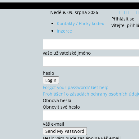
Neděle, 09. srpna 2026
Přihlásit se
Kontakty / Etický kodex
Vítejte! přihl
Inzerce
vaše uživatelské jméno
heslo
Forgot your password? Get help
Prohlášení o zásadách ochrany osobních údaj
Obnova hesla
Obnovit své heslo
Váš e-mail
Heslo vám bude zasláno na váš email