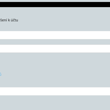
ášení k účtu
ů