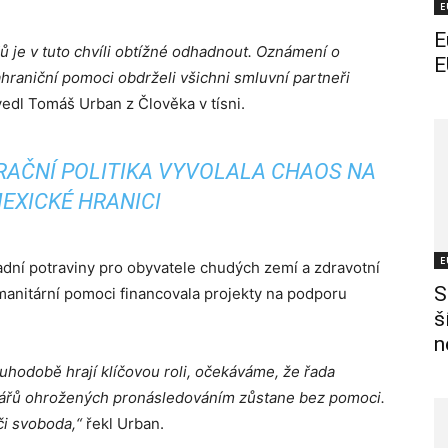
E
E
ů je v tuto chvíli obtížné odhadnout. Oznámení o
E
raniční pomoci obdrželi všichni smluvní partneři
edl Tomáš Urban z Člověka v tísni.
AČNÍ POLITIKA VYVOLALA CHAOS NA
EXICKÉ HRANICI
E
adní potraviny pro obyvatele chudých zemí a zdravotní
S
manitární pomoci financovala projekty na podporu
š
n
uhodobě hrají klíčovou roli, očekáváme, že řada
vinářů ohrožených pronásledováním zůstane bez pomoci.
 či svoboda,“
řekl Urban.