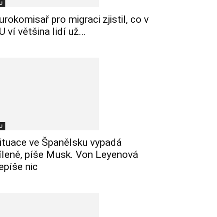
U
urokomisař pro migraci zjistil, co v
U ví většina lidí už...
U
ituace ve Španělsku vypadá
íleně, píše Musk. Von Leyenová
epíše nic