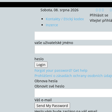
Sobota, 08. srpna 2026
Přihlásit se
Kontakty / Etický kodex
Vítejte! přihl
Inzerce
vaše uživatelské jméno
heslo
Forgot your password? Get help
Prohlášení o zásadách ochrany osobních údaj
Obnova hesla
Obnovit své heslo
Váš e-mail
Heslo vám bude zasláno na váš email