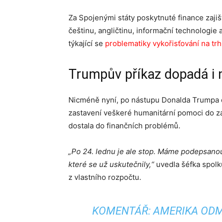
Za Spojenými státy poskytnuté finance zajišť
češtinu, angličtinu, informační technologie 
týkající se
problematiky vykořisťování na tr
Trumpův příkaz dopadá i 
Nicméně nyní, po nástupu Donalda Trumpa d
zastavení veškeré humanitární pomoci do za
dostala do finančních problémů.
„Po 24. lednu je ale stop. Máme podepsanou 
které se už uskutečnily,“
uvedla šéfka spolk
z vlastního rozpočtu.
KOMENTÁŘ: AMERIKA ODM