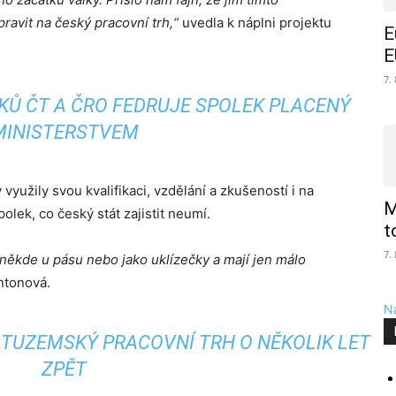
avit na český pracovní trh,“
uvedla k náplni projektu
E
E
7.
KŮ ČT A ČRO FEDRUJE SPOLEK PLACENÝ
MINISTERSTVEM
využily svou kvalifikaci, vzdělání a zkušeností i na
M
olek, co český stát zajistit neumí.
t
7.
í někde u pásu nebo jako uklízečky a mají jen málo
ntonová.
Na
 TUZEMSKÝ PRACOVNÍ TRH O NĚKOLIK LET
ZPĚT