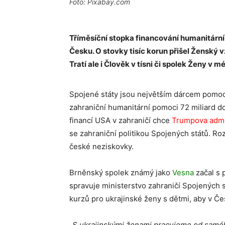
Foto: Pixabay.com
Tříměsíční stopka financování humanitární
Česku. O stovky tisíc korun přišel Ženský 
Tratí ale i Člověk v tísni či spolek Ženy v m
Spojené státy jsou největším dárcem pomoci
zahraniční humanitární pomoci 72 miliard do
financí USA v zahraničí chce
Trumpova admin
se zahraniční politikou Spojených států. R
české neziskovky.
Brněnský spolek známý jako
Vesna
začal s 
spravuje ministerstvo zahraničí Spojených st
kurzů pro ukrajinské ženy s dětmi, aby v Čes
„S ukrajinskými ženami pracujeme od samého 