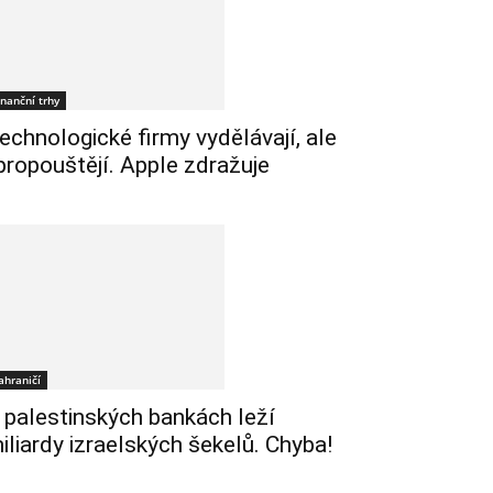
inanční trhy
echnologické firmy vydělávají, ale
 propouštějí. Apple zdražuje
ahraničí
 palestinských bankách leží
iliardy izraelských šekelů. Chyba!