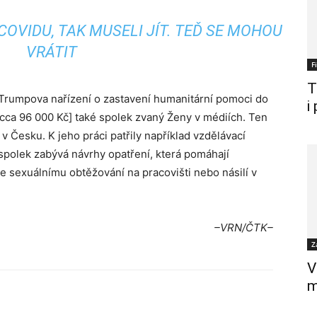
COVIDU, TAK MUSELI JÍT. TEĎ SE MOHOU
VRÁTIT
F
T
Trumpova nařízení o zastavení humanitární pomoci do
i
 [cca 96 000 Kč] také spolek zvaný Ženy v médiích. Ten
v Česku. K jeho práci patřily například vzdělávací
spolek zabývá návrhy opatření, která pomáhají
se sexuálnímu obtěžování na pracovišti nebo násilí v
–VRN/ČTK–
Z
V
m