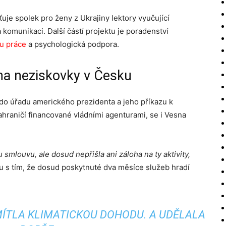
uje spolek pro ženy z Ukrajiny lektory vyučující
a komunikaci. Další částí projektu je poradenství
hu práce
a psychologická podpora.
na neziskovky v Česku
o úřadu amerického prezidenta a jeho příkazu k
hraničí financované vládními agenturami, se i Vesna
smlouvu, ale dosud nepřišla ani záloha na ty aktivity,
u s tím, že dosud poskytnuté dva měsíce služeb hradí
ÍTLA KLIMATICKOU DOHODU. A UDĚLALA