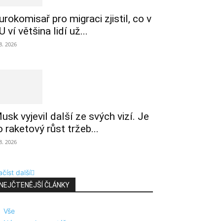
urokomisař pro migraci zjistil, co v
U ví většina lidí už...
 8. 2026
usk vyjevil další ze svých vizí. Je
o raketový růst tržeb...
 8. 2026
číst další
NEJČTENĚJŠÍ ČLÁNKY
Vše