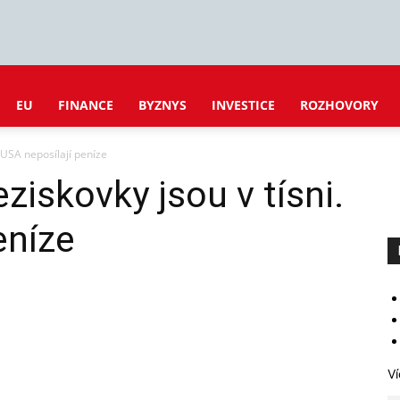
EU
FINANCE
BYZNYS
INVESTICE
ROZHOVORY
 USA neposílají peníze
ziskovky jsou v tísni.
eníze
Ví