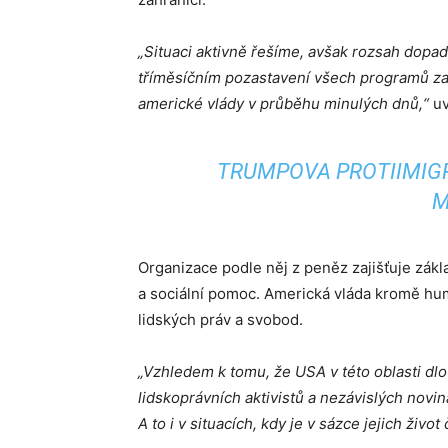
„Situaci aktivně řešíme, avšak rozsah dopad
tříměsíčním pozastavení všech programů zah
americké vlády v průběhu minulých dnů,“
uv
TRUMPOVA PROTIIMIGR
M
Organizace podle něj z peněz zajišťuje zákl
a sociální pomoc. Americká vláda kromě hu
lidských práv a svobod.
„Vzhledem k tomu, že USA v této oblasti dlo
lidskoprávních aktivistů a nezávislých no
A to i v situacích, kdy je v sázce jejich život