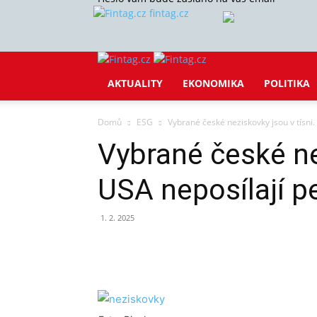
fintag.cz
AKTUALITY
EKONOMIKA
POLITIKA
Domů
ESG
Vybrané české neziskovky jsou v tísni.
Vybrané české ne
USA neposílají p
1. 2. 2025
Sdílet