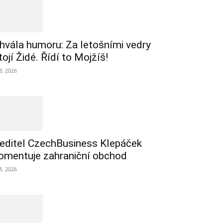
hvála humoru: Za letošními vedry
tojí Židé. Řídí to Mojžíš!
 8. 2026
editel CzechBusiness Klepáček
omentuje zahraniční obchod
 8. 2026