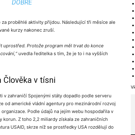
DOBŘE
 za proběhlé aktivity přijdou. Následující tři měsíce ale
vané kurzy nakonec zruší.
it uprostřed. Protože program měl trvat do konce
cování,“
uvedla ředitelka s tím, že je to i na vyšších
 Člověka v tísni
Ví
ti v zahraničí Spojenými státy dopadlo podle serveru
íze od americké vládní agentury pro mezinárodní rozvoj
o organizace. Podle údajů na jejím webu hospodařila v
 korun. Z toho 2,2 miliardy získala ze zahraničních
ntura USAID, skrze níž se prostředky USA rozdělují do