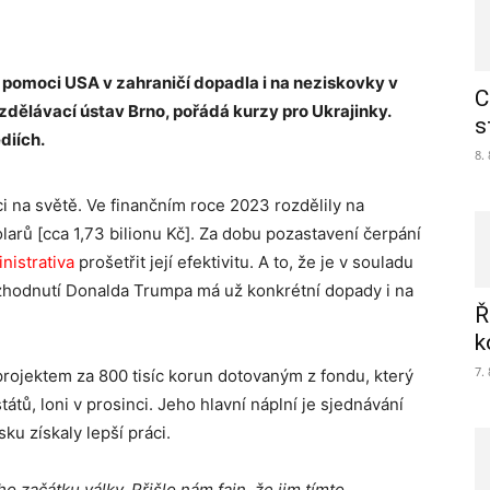
 pomoci USA v zahraničí dopadla i na neziskovky v
C
vzdělávací ústav Brno, pořádá kurzy pro Ukrajinky.
s
édiích.
8.
 na světě. Ve finančním roce 2023 rozdělily na
larů [cca 1,73 bilionu Kč]. Za dobu pozastavení čerpání
istrativa
prošetřit její efektivitu. A to, že je v souladu
ozhodnutí Donalda Trumpa má už konkrétní dopady i na
Ř
k
7.
projektem za 800 tisíc korun dotovaným z fondu, který
átů, loni v prosinci. Jeho hlavní náplní je sjednávání
ku získaly lepší práci.
začátku války. Přišlo nám fajn, že jim tímto