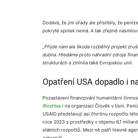
Dodává, že jim úřady ale přislíbily, že peníze
pokryté spolek nemá. A tak zřejmě nasmlou
„Přijde nám ale škoda rozběhlý projekt zruš
dubna. Hledáme proto náhradní zdroje finan
strukturách a zmínila také Evropskou unii.
Opatření USA dopadlo i na
Pozastavení financování humanitární činnos
iRozhlas
i na organizaci Člověk v tísni. Pen
USAID představují asi čtvrtinu rozpočtu tét
roce 2023 s prostředky v objemu 6,1 miliardy
státních rozpočtů. Mezi ně patří hlavně age
zahraničí.