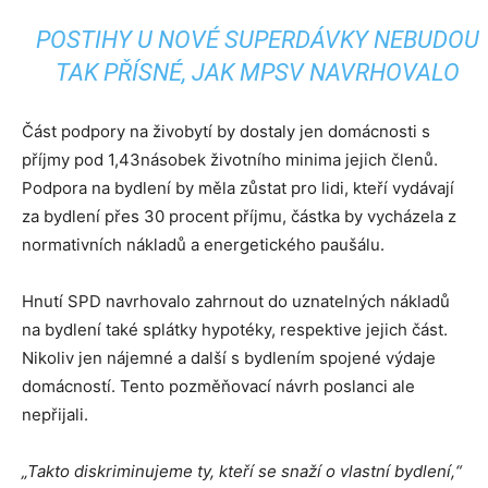
POSTIHY U NOVÉ SUPERDÁVKY NEBUDOU
TAK PŘÍSNÉ, JAK MPSV NAVRHOVALO
Část podpory na živobytí by dostaly jen domácnosti s
příjmy pod 1,43násobek životního minima jejich členů.
Podpora na bydlení by měla zůstat pro lidi, kteří vydávají
za bydlení přes 30 procent příjmu, částka by vycházela z
normativních nákladů a energetického paušálu.
Hnutí SPD navrhovalo zahrnout do uznatelných nákladů
na bydlení také splátky hypotéky, respektive jejich část.
Nikoliv jen nájemné a další s bydlením spojené výdaje
domácností. Tento pozměňovací návrh poslanci ale
nepřijali.
„Takto diskriminujeme ty, kteří se snaží o vlastní bydlení,“