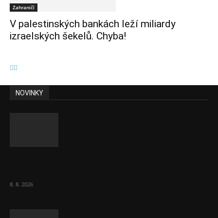
Zahraničí
V palestinských bankách leží miliardy
izraelských šekelů. Chyba!
NOVINKY
Chvála humoru: Za letošními vedry stojí
Židé. Řídí to Mojžíš!
8. 8. 2026