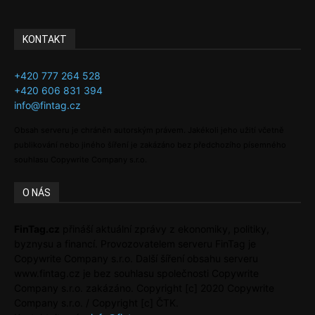
KONTAKT
+420 777 264 528
+420 606 831 394
info@fintag.cz
Obsah serveru je chráněn autorským právem. Jakékoli jeho užití včetně
publikování nebo jiného šíření je zakázáno bez předchozího písemného
souhlasu Copywrite Company s.r.o.
O NÁS
FinTag.cz
přináší aktuální zprávy z ekonomiky, politiky,
byznysu a financí. Provozovatelem serveru FinTag je
Copywrite Company s.r.o. Další šíření obsahu serveru
www.fintag.cz je bez souhlasu společnosti Copywrite
Company s.r.o. zakázáno. Copyright [c] 2020 Copywrite
Company s.r.o. / Copyright [c] ČTK.