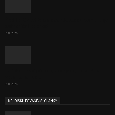
Ředitel CzechBusiness Klepáček komentuje
zahraniční obchod
7. 8. 2026
Eurokomisař pro migraci zjistil, co v EU ví
většina lidí už...
7. 8. 2026
NEJDISKUTOVANĚJŠÍ ČLÁNKY