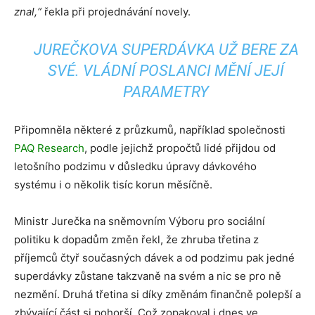
znal,“
řekla při projednávání novely.
JUREČKOVA SUPERDÁVKA UŽ BERE ZA
SVÉ. VLÁDNÍ POSLANCI MĚNÍ JEJÍ
PARAMETRY
Připomněla některé z průzkumů, například společnosti
PAQ Research
, podle jejichž propočtů lidé přijdou od
letošního podzimu v důsledku úpravy dávkového
systému i o několik tisíc korun měsíčně.
Ministr Jurečka na sněmovním Výboru pro sociální
politiku k dopadům změn řekl, že zhruba třetina z
příjemců čtyř současných dávek a od podzimu pak jedné
superdávky zůstane takzvaně na svém a nic se pro ně
nezmění. Druhá třetina si díky změnám finančně polepší a
zbývající část si pohorší. Což zopakoval i dnes ve