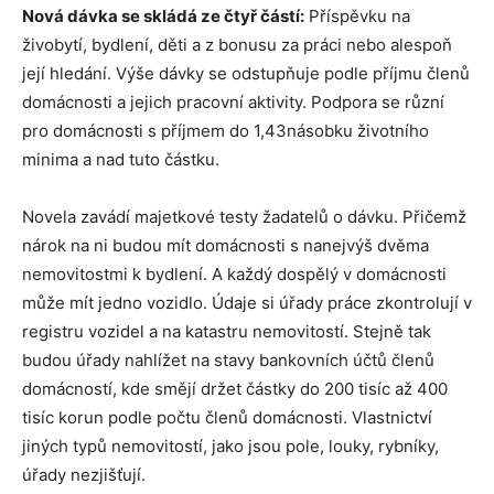
Nová dávka se skládá ze čtyř částí:
Příspěvku na
živobytí, bydlení, děti a z bonusu za práci nebo alespoň
její hledání. Výše dávky se odstupňuje podle příjmu členů
domácnosti a jejich pracovní aktivity. Podpora se různí
pro domácnosti s příjmem do 1,43násobku životního
minima a nad tuto částku.
Novela zavádí majetkové testy žadatelů o dávku. Přičemž
nárok na ni budou mít domácnosti s nanejvýš dvěma
nemovitostmi k bydlení. A každý dospělý v domácnosti
může mít jedno vozidlo. Údaje si úřady práce zkontrolují v
registru vozidel a na katastru nemovitostí. Stejně tak
budou úřady nahlížet na stavy bankovních účtů členů
domácností, kde smějí držet částky do 200 tisíc až 400
tisíc korun podle počtu členů domácnosti. Vlastnictví
jiných typů nemovitostí, jako jsou pole, louky, rybníky,
úřady nezjišťují.