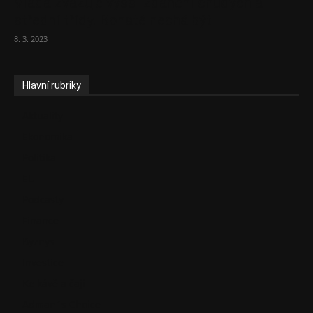
Vláda zvažuje vyšší zdanění chudých a
střední třídy. Bohaté nechá být
8. 3. 2023
Hlavní rubriky
Aktuality
Ekonomika
Politika
EU
Podcasty
Finance
Byznys
Investice
Ke kávě a čaji
Adman´s Choice