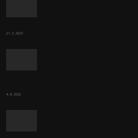
Komentář: Hanba Vám, prezidente Pavle…
21. 3. 2023
Za místenkové peklo ve vlacích mohou
cestující, tvrdí ČD
4. 8. 2022