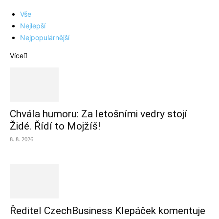
Vše
Nejlepší
Nejpopulárnější
Více
Chvála humoru: Za letošními vedry stojí
Židé. Řídí to Mojžíš!
8. 8. 2026
Ředitel CzechBusiness Klepáček komentuje