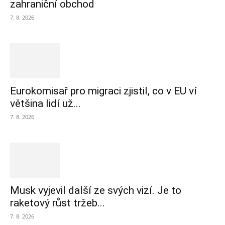
zahraniční obchod
7. 8. 2026
Eurokomisař pro migraci zjistil, co v EU ví
většina lidí už...
7. 8. 2026
Musk vyjevil další ze svých vizí. Je to
raketový růst tržeb...
7. 8. 2026