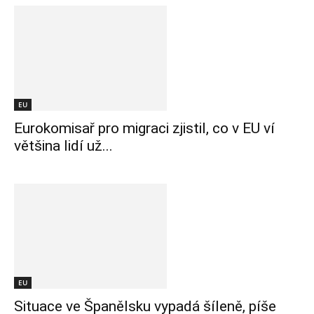
EU
Eurokomisař pro migraci zjistil, co v EU ví
většina lidí už...
EU
Situace ve Španělsku vypadá šíleně, píše