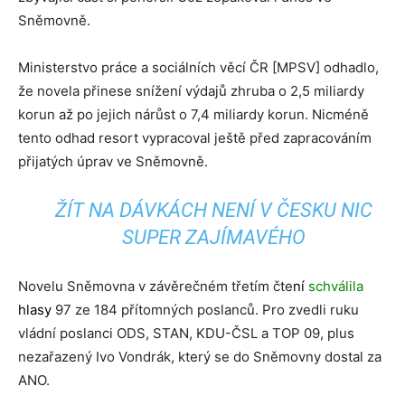
Sněmovně.
Ministerstvo práce a sociálních věcí ČR [MPSV] odhadlo,
že novela přinese snížení výdajů zhruba o 2,5 miliardy
korun až po jejich nárůst o 7,4 miliardy korun. Nicméně
tento odhad resort vypracoval ještě před zapracováním
přijatých úprav ve Sněmovně.
ŽÍT NA DÁVKÁCH NENÍ V ČESKU NIC
SUPER ZAJÍMAVÉHO
Novelu Sněmovna v závěrečném třetím čte
ní
schválila
hlasy
97 ze 184 přítomných poslanců. Pro zvedli ruku
vládní poslanci ODS, STAN, KDU-ČSL a TOP 09, plus
nezařazený Ivo Vondrák, který se do Sněmovny dostal za
ANO.