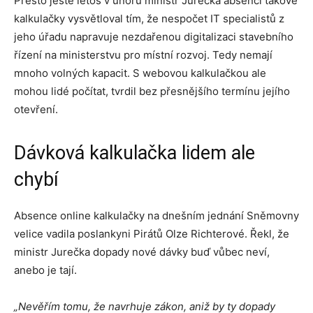
Přesto ještě letos v únoru ministr Jurečka absenci takové
kalkulačky vysvětloval tím, že nespočet IT specialistů z
jeho úřadu napravuje nezdařenou digitalizaci stavebního
řízení na ministerstvu pro místní rozvoj. Tedy nemají
mnoho volných kapacit. S webovou kalkulačkou ale
mohou lidé počítat, tvrdil bez přesnějšího termínu jejího
otevření.
Dávková kalkulačka lidem ale
chybí
Absence online kalkulačky na dnešním jednání Sněmovny
velice vadila poslankyni Pirátů Olze Richterové. Řekl, že
ministr Jurečka dopady nové dávky buď vůbec neví,
anebo je tají.
„Nevěřím tomu, že navrhuje zákon, aniž by ty dopady