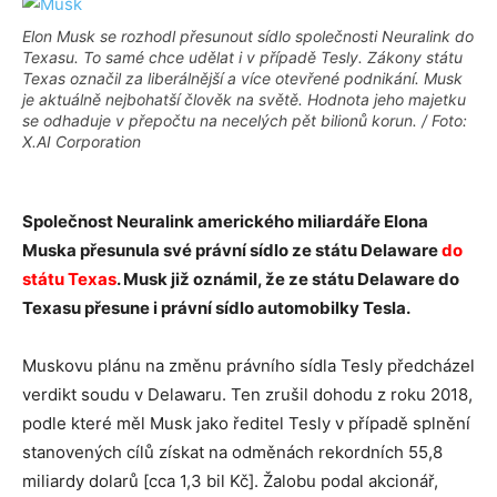
Elon Musk se rozhodl přesunout sídlo společnosti Neuralink do
Texasu. To samé chce udělat i v případě Tesly. Zákony státu
Texas označil za liberálnější a více otevřené podnikání. Musk
je aktuálně nejbohatší člověk na světě. Hodnota jeho majetku
se odhaduje v přepočtu na necelých pět bilionů korun. / Foto:
X.AI Corporation
Společnost Neuralink amerického miliardáře Elona
Muska přesunula své právní sídlo ze státu Delaware
do
státu Texas
. Musk již oznámil, že ze státu Delaware do
Texasu přesune i právní sídlo automobilky Tesla.
Muskovu plánu na změnu právního sídla Tesly předcházel
verdikt soudu v Delawaru. Ten zrušil dohodu z roku 2018,
podle které měl Musk jako ředitel Tesly v případě splnění
stanovených cílů získat na odměnách rekordních 55,8
miliardy dolarů [cca 1,3 bil Kč]. Žalobu podal akcionář,