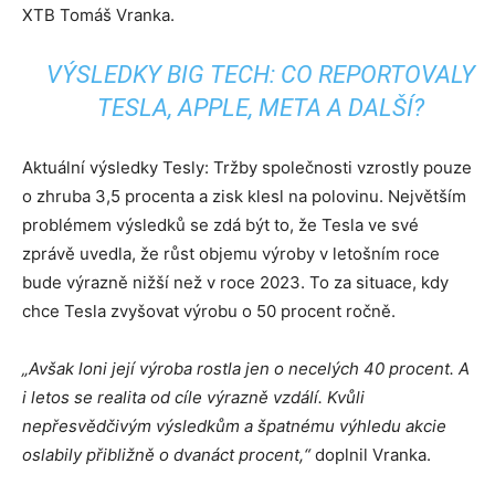
XTB Tomáš Vranka.
VÝSLEDKY BIG TECH: CO REPORTOVALY
TESLA, APPLE, META A DALŠÍ?
Aktuální výsledky Tesly: Tržby společnosti vzrostly pouze
o zhruba 3,5 procenta a zisk klesl na polovinu. Největším
problémem výsledků se zdá být to, že Tesla ve své
zprávě uvedla, že růst objemu výroby v letošním roce
bude výrazně nižší než v roce 2023. To za situace, kdy
chce Tesla zvyšovat výrobu o 50 procent ročně.
„Avšak loni její výroba rostla jen o necelých 40 procent. A
i letos se realita od cíle výrazně vzdálí. Kvůli
nepřesvědčivým výsledkům a špatnému výhledu akcie
oslabily přibližně o dvanáct procent,“
doplnil Vranka.