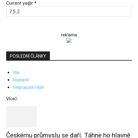
Current ye@r
*
reklama
POSLEDNÍ ČLÁNKY
Vše
Nejlepší
Nejpopulárnější
Více
Českému průmyslu se daří. Táhne ho hlavně