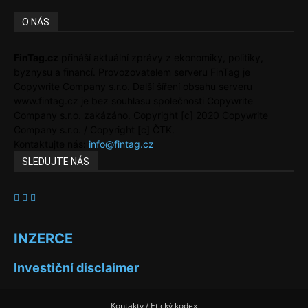
O NÁS
FinTag.cz
přináší aktuální zprávy z ekonomiky, politiky,
byznysu a financí. Provozovatelem serveru FinTag je
Copywrite Company s.r.o. Další šíření obsahu serveru
www.fintag.cz je bez souhlasu společnosti Copywrite
Company s.r.o. zakázáno. Copyright [c] 2020 Copywrite
Company s.r.o. / Copyright [c] ČTK.
Kontaktujte nás:
info@fintag.cz
SLEDUJTE NÁS
INZERCE
Investiční disclaimer
Kontakty / Etický kodex