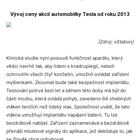
Vývoj ceny akcií automobilky Tesla od roku 2013
[Zdroj: xStation]
Klinická studie nyní posoudí funkčnost aparátu, který
vědci navrhli tak, aby lidem s kvadruplegií, neboli
ochrnutím všech čtyř končetin, umožnil ovládat zařízení
myšlenkami. Zkoumat bude také bezpečnost implantátu.
Testování potrvá šest let a během této doby má být do
části mozku, která ovládá pohyb, zavedeno 64 ohebných
vláken tenčích než lidský vlas. Společnost uvádí, že tato
vlákna umožňují implantátu napájení baterií. Tu lze
bezdrátově nabíjet. Zařízení zaznamenává a bezdrátově
přenáší mozkové signály do aplikace, jež dekóduje to, jak
se člověk chce pohybovat.