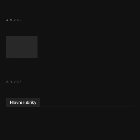
Za místenkové peklo ve vlacích mohou
cestující, tvrdí ČD
4. 8. 2022
Vláda zvažuje vyšší zdanění chudých a
střední třídy. Bohaté nechá být
8. 3. 2023
Hlavní rubriky
Aktuality
Ekonomika
Politika