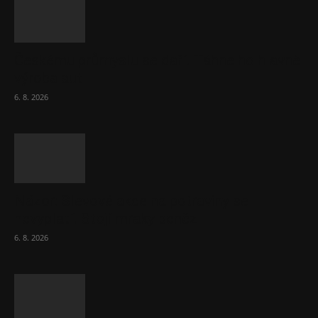
Českému průmyslu se daří. Táhne ho hlavně
výroba aut
6. 8. 2026
Názor: Slevové akce na potraviny se
nevyplatí. Stojí mraky peněz
6. 8. 2026