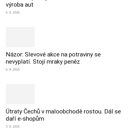
výroba aut
6. 8. 2026
Názor: Slevové akce na potraviny se
nevyplatí. Stojí mraky peněz
6. 8. 2026
Útraty Čechů v maloobchodě rostou. Dál se
daří e-shopům
5. 8. 2026