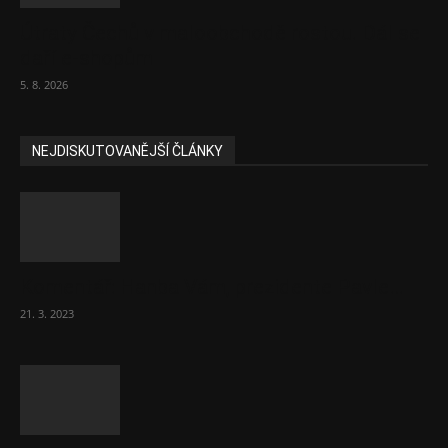
Útraty Čechů v maloobchodě rostou. Dál se
daří e-shopům
5. 8. 2026
NEJDISKUTOVANĚJŠÍ ČLÁNKY
Komentář: Hanba Vám, prezidente Pavle…
21. 3. 2023