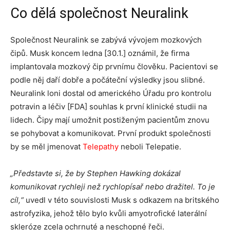
Co dělá společnost Neuralink
Společnost Neuralink se zabývá vývojem mozkových
čipů. Musk koncem ledna [30.1.] oznámil, že firma
implantovala mozkový čip prvnímu člověku. Pacientovi se
podle něj daří dobře a počáteční výsledky jsou slibné.
Neuralink loni dostal od amerického Úřadu pro kontrolu
potravin a léčiv [FDA] souhlas k první klinické studii na
lidech. Čipy mají umožnit postiženým pacientům znovu
se pohybovat a komunikovat. První produkt společnosti
by se měl jmenovat
Telepathy
neboli Telepatie.
„Představte si, že by Stephen Hawking dokázal
komunikovat rychleji než rychlopísař nebo dražitel. To je
cíl,“
uvedl v této souvislosti Musk s odkazem na britského
astrofyzika, jehož tělo bylo kvůli amyotrofické laterální
skleróze zcela ochrnuté a neschopné řeči.