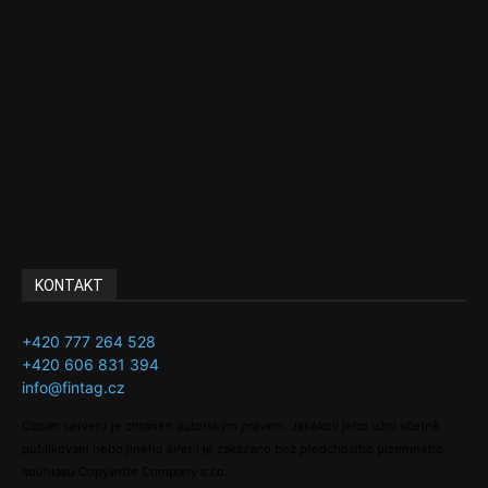
EU
Podcasty
Finance
Byznys
Investice
Ke kávě a čaji
Adman´s Choice
KONTAKT
+420 777 264 528
+420 606 831 394
info@fintag.cz
Obsah serveru je chráněn autorským právem. Jakékoli jeho užití včetně
publikování nebo jiného šíření je zakázáno bez předchozího písemného
souhlasu Copywrite Company s.r.o.