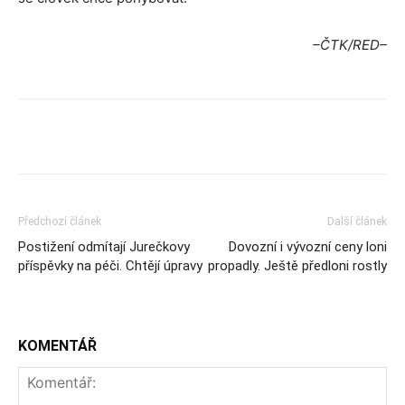
–ČTK/RED–
Předchozí článek
Další článek
Postižení odmítají Jurečkovy
Dovozní i vývozní ceny loni
příspěvky na péči. Chtějí úpravy
propadly. Ještě předloni rostly
KOMENTÁŘ