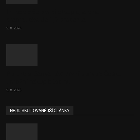
Inflace v červenci stoupla, ale ne
dramaticky. Je 1,7 procenta
5. 8. 2026
Partners Banka jako první banka v Česku
umožní nákup bitcoinu
5. 8. 2026
NEJDISKUTOVANĚJŠÍ ČLÁNKY