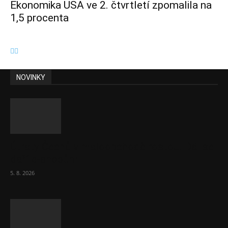
Ekonomika USA ve 2. čtvrtletí zpomalila na
1,5 procenta
NOVINKY
Útraty Čechů v maloobchodě rostou. Dál se
daří e-shopům
5. 8. 2026