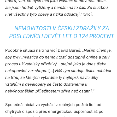
oboru, vím, co bych měl jako vlastník nemovitosti dělat,
ale jsem hodně vytížený a nemám na to čas. Se službou
Flet všechny tyto obavy a rizika odpadají,“
tvrdí.
NEMOVITOSTI V ČESKU ZDRAŽILY ZA
POSLEDNÍCH DEVĚT LET O 124 PROCENT
Podobně situaci na trhu vidí David Bureš:
„Naším cílem je,
aby byly investice do nemovitostí dostupné online a celý
proces uživatelsky přívětivý – stejně jako je dnes třeba
nakupování v e-shopu.
[…]
Náš tým sleduje tisíce nabídek
na trhu, ze kterých vybíráme ty nejlepší, navíc díky
vztahům s developery se často dostaneme k
nejvýhodnějším příležitostem dříve než ostatní.“
Společná iniciativa vychází z reálných potřeb lidí: od
chytrých dispozic přes energetickou úspornost až po