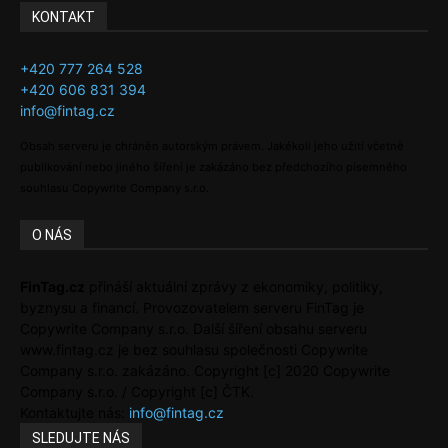
KONTAKT
+420 777 264 528
+420 606 831 394
info@fintag.cz
Obsah serveru je chráněn autorským právem. Jakékoli jeho užití včetně
publikování nebo jiného šíření je zakázáno bez předchozího písemného
souhlasu Copywrite Company s.r.o.
O NÁS
FinTag.cz
přináší aktuální zprávy z ekonomiky, politiky,
byznysu a financí. Provozovatelem serveru FinTag je
Copywrite Company s.r.o. Další šíření obsahu serveru
www.fintag.cz je bez souhlasu společnosti Copywrite
Company s.r.o. zakázáno. Copyright [c] 2020 Copywrite
Company s.r.o. / Copyright [c] ČTK.
Kontaktujte nás:
info@fintag.cz
SLEDUJTE NÁS