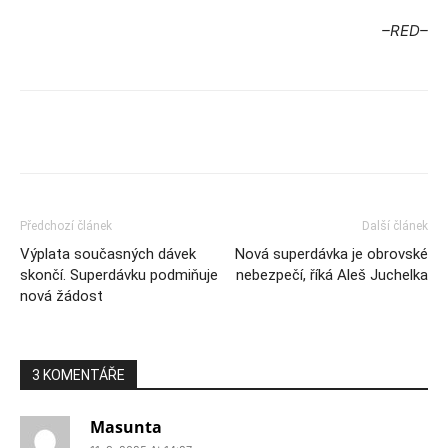
–RED–
Předchozí článek
Další článek
Výplata současných dávek
Nová superdávka je obrovské
skončí. Superdávku podmiňuje
nebezpečí, říká Aleš Juchelka
nová žádost
3 KOMENTÁŘE
Masunta