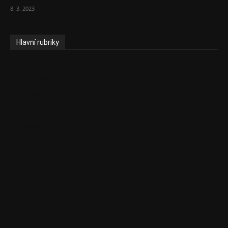
8. 3. 2023
Hlavní rubriky
Aktuality
Ekonomika
Politika
EU
Podcasty
Finance
Byznys
Investice
Ke kávě a čaji
Adman´s Choice