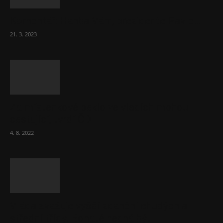
Komentář: Hanba Vám, prezidente Pavle…
21. 3. 2023
Za místenkové peklo ve vlacích mohou
cestující, tvrdí ČD
4. 8. 2022
Vláda zvažuje vyšší zdanění chudých a
střední třídy. Bohaté nechá být