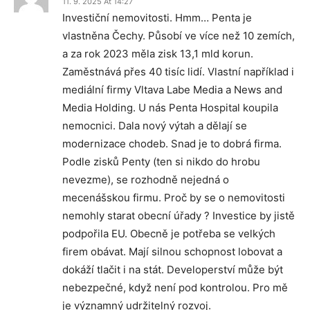
11. 9. 2025 At 14:27
Investiční nemovitosti. Hmm… Penta je
vlastněna Čechy. Působí ve více než 10 zemích,
a za rok 2023 měla zisk 13,1 mld korun.
Zaměstnává přes 40 tisíc lidí. Vlastní například i
mediální firmy Vltava Labe Media a News and
Media Holding. U nás Penta Hospital koupila
nemocnici. Dala nový výtah a dělají se
modernizace chodeb. Snad je to dobrá firma.
Podle zisků Penty (ten si nikdo do hrobu
nevezme), se rozhodně nejedná o
mecenášskou firmu. Proč by se o nemovitosti
nemohly starat obecní úřady ? Investice by jistě
podpořila EU. Obecně je potřeba se velkých
firem obávat. Mají silnou schopnost lobovat a
dokáží tlačit i na stát. Developerství může být
nebezpečné, když není pod kontrolou. Pro mě
je významný udržitelný rozvoj.