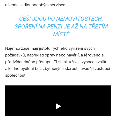
nájemci a dlouhodobým servisem.
ČEŠI JDOU PO NEMOVITOSTECH.
SPOŘENÍ NA PENZI JE AŽ NA TŘETÍM
MÍSTĚ
Nájemci zase mají jistotu rychlého vyřízení svých
požadavků, například oprav nebo havárií, a férového a
předvídatelného přístupu. Ti si tak užívají vysoce kvalitní
a klidné bydlení bez zbytečných starostí, uvádějí zástupci
společnosti.