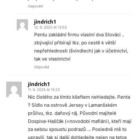
Odpověď
jindrich1
12. 9. 2025 At 13:53
Pentu zakládní firmu vlastní dva Slováci ..
zbývající přibírají tkz. po cestě k větší
nepřehlednosti (švindlech) jak v účetnictví,
tak ve vlastnictví
Odpověď
jindrich1
11. 9. 2025 At 15:23
Nic čistého za tímto kšeftem nehledejte. Penta
? Sídlo na ostrově Jersey v Lamanšském
průlivu, tkz. daňový ráj. Původní majitelé
Dospiva-Haščák (=novodobí mafiáni), kteří mají
za sebou spoustu podrazů … Posledně mě to
upravili, tak si další dohledejte nejen na tetce