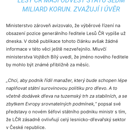
LESY ČR MAJÍ ODVÉST STÁTU SEDM
MILIARD KORUN. ZVAŽUJÍ I ÚVĚR
Ministerstvo zároveň avizovalo, že výběrové řízení na
obsazení pozice generálního ředitele Lesů ČR vypíše už
dneska. V době publikace tohoto článku avšak žádné
informace v této věci ještě nezveřejnilo. Mluvčí
ministerstva Vojtěch Bílý uvedl, že jméno nového ředitele
by mohlo být známé přibližně za měsíc.
„
Chci, aby podnik řídil manažer, který bude schopen lépe
naplňovat státní surovinovou politiku pro dřevo. A to
včetně dodávek dřeva na tuzemský trh za stabilních, a se
zbytkem Evropy srovnatelných podmínek,“
popsal své
představy o novém šéfovi státního podniku ministr s tím,
že LČR zásadně ovlivňují celý lesnicko-dřevařský sektor
v České republice.