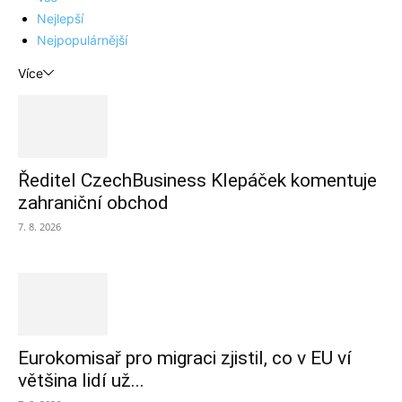
Nejlepší
Nejpopulárnější
Více
Ředitel CzechBusiness Klepáček komentuje
zahraniční obchod
7. 8. 2026
Eurokomisař pro migraci zjistil, co v EU ví
většina lidí už...