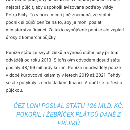
nejspíš půjčit, aby uspokojil avizované potřeby vlády
Petra Fialy. To v praxi mimo jiné znamená, že státní
podnik si půjčí peníze na to, aby je mohl poslat
ministerstvu financí. Za takto vypůjčené peníze ale zaplatí
úroky z komerční půjčky.
Peníze státu ze svých zisků a výnosů státní lesy přitom
odvádějí od roku 2013. S loňským odvodem dosud státu
poslaly 48,199 miliardy korun. Peníze neodváděly pouze
v době kůrovcové kalamity v letech 2019 až 2021. Tehdy
se ale potýkaly s nedostatkem financí. A opět se to řešilo
půjčkou.
ČEZ LONI POSLAL STÁTU 126 MLD. KČ.
POKOŘIL I ŽEBŘÍČEK PLÁTCŮ DANĚ Z
PŘÍJMŮ