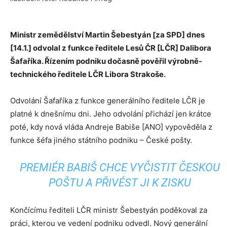
Ministr zemědělství Martin Šebestyán [za SPD] dnes
[14.1.] odvolal z funkce ředitele Lesů ČR [LČR] Dalibora
Šafaříka. Řízením podniku dočasně pověřil výrobně-
technického ředitele LČR Libora Strakoše.
Odvolání Šafaříka z funkce generálního ředitele LČR je
platné k dnešnímu dni. Jeho odvolání přichází jen krátce
poté, kdy nová vláda Andreje Babiše [ANO] vypověděla z
funkce šéfa jiného státního podniku – České pošty.
PREMIÉR BABIŠ CHCE VYČISTIT ČESKOU
POŠTU A PŘIVÉST JI K ZISKU
Končícímu řediteli LČR ministr Šebestyán poděkoval za
práci, kterou ve vedení podniku odvedl. Nový generální