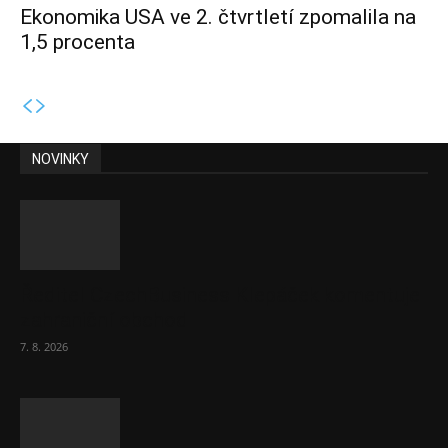
Ekonomika USA ve 2. čtvrtletí zpomalila na
1,5 procenta
NOVINKY
Ředitel CzechBusiness Klepáček komentuje
zahraniční obchod
7. 8. 2026