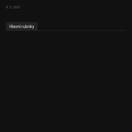
8. 3. 2023
Hlavní rubriky
Aktuality
Ekonomika
Politika
EU
Podcasty
Finance
Byznys
Investice
Ke kávě a čaji
Adman´s Choice