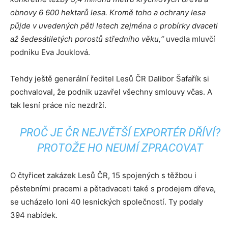
obnovy 6 600 hektarů lesa. Kromě toho a ochrany lesa
půjde v uvedených pěti letech zejména o probírky dvaceti
až šedesátiletých porostů středního věku,“
uvedla mluvčí
podniku Eva Jouklová.
Tehdy ještě generální ředitel Lesů ČR Dalibor Šafařík si
pochvaloval, že podnik uzavřel všechny smlouvy včas. A
tak lesní práce nic nezdrží.
PROČ JE ČR NEJVĚTŠÍ EXPORTÉR DŘÍVÍ?
PROTOŽE HO NEUMÍ ZPRACOVAT
O čtyřicet zakázek Lesů ČR, 15 spojených s těžbou i
pěstebními pracemi a pětadvaceti také s prodejem dřeva,
se ucházelo loni 40 lesnických společností. Ty podaly
394 nabídek.