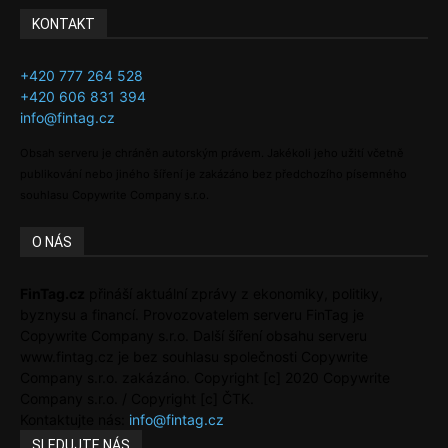
KONTAKT
+420 777 264 528
+420 606 831 394
info@fintag.cz
Obsah serveru je chráněn autorským právem. Jakékoli jeho užití včetně
publikování nebo jiného šíření je zakázáno bez předchozího písemného
souhlasu Copywrite Company s.r.o.
O NÁS
FinTag.cz
přináší aktuální zprávy z ekonomiky, politiky,
byznysu a financí. Provozovatelem serveru FinTag je
Copywrite Company s.r.o. Další šíření obsahu serveru
www.fintag.cz je bez souhlasu společnosti Copywrite
Company s.r.o. zakázáno. Copyright [c] 2020 Copywrite
Company s.r.o. / Copyright [c] ČTK.
Kontaktujte nás:
info@fintag.cz
SLEDUJTE NÁS