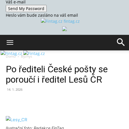
Váš e-mail
Heslo vám bude zasláno na váš email
fintag.cz
Domů
Byznys
Po řediteli České pošty se
poroučí i ředitel Lesů ČR
14. 1. 2026
Ilustrační foto: Redakce FinTag