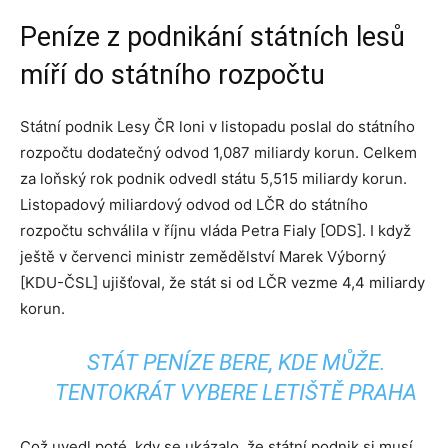
Peníze z podnikání státních lesů
míří do státního rozpočtu
Státní podnik Lesy ČR loni v listopadu poslal do státního
rozpočtu dodatečný odvod 1,087 miliardy korun. Celkem
za loňský rok podnik odvedl státu 5,515 miliardy korun.
Listopadový miliardový odvod od LČR do státního
rozpočtu schválila v říjnu vláda Petra Fialy [ODS]. I když
ještě v červenci ministr zemědělství Marek Výborný
[KDU-ČSL] ujišťoval, že stát si od LČR vezme 4,4 miliardy
korun.
STÁT PENÍZE BERE, KDE MŮŽE.
TENTOKRÁT VYBERE LETIŠTĚ PRAHA
Což uvedl poté, kdy se ukázalo, že státní podnik si musí