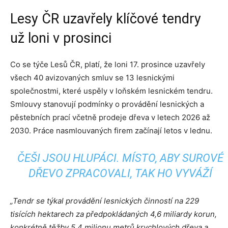
Lesy ČR uzavřely klíčové tendry
už loni v prosinci
Co se týče Lesů ČR, platí, že loni 17. prosince uzavřely
všech 40 avizovaných smluv se 13 lesnickými
společnostmi, které uspěly v loňském lesnickém tendru.
Smlouvy stanovují podmínky o provádění lesnických a
pěstebních prací včetně prodeje dřeva v letech 2026 až
2030. Práce nasmlouvaných firem začínají letos v lednu.
ČEŠI JSOU HLUPÁCI. MÍSTO, ABY SUROVÉ
DŘEVO ZPRACOVALI, TAK HO VYVÁŽÍ
„Tendr se týkal provádění lesnických činností na 229
tisících hektarech za předpokládaných 4,6 miliardy korun,
konkrétně těžby 5,4 milionu metrů krychlových dřeva a