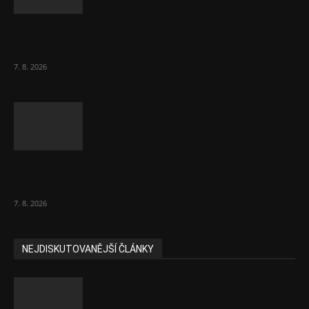
Eurokomisař pro migraci zjistil, co v EU ví
většina lidí už...
7. 8. 2026
Musk vyjevil další ze svých vizí. Je to
raketový růst tržeb...
7. 8. 2026
NEJDISKUTOVANĚJŠÍ ČLÁNKY