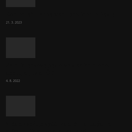
Komentář: Hanba Vám, prezidente Pavle…
21. 3. 2023
Za místenkové peklo ve vlacích mohou
cestující, tvrdí ČD
4. 8. 2022
Vláda zvažuje vyšší zdanění chudých a
střední třídy. Bohaté nechá být