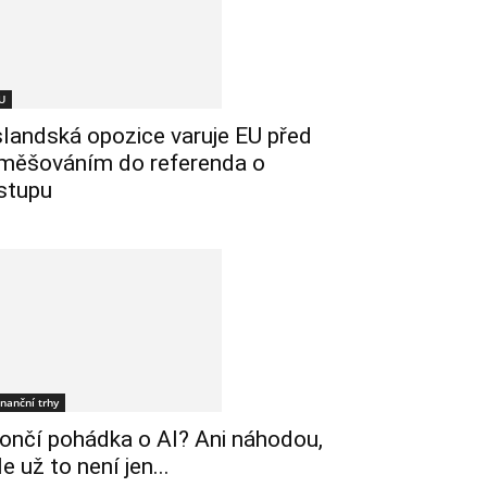
U
slandská opozice varuje EU před
měšováním do referenda o
stupu
inanční trhy
ončí pohádka o AI? Ani náhodou,
le už to není jen...