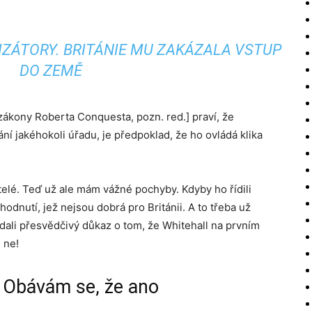
ZÁTORY. BRITÁNIE MU ZAKÁZALA VSTUP
DO ZEMĚ
 zákony Roberta Conquesta, pozn. red.] praví, že
ní jakéhokoli úřadu, je předpoklad, že ho ovládá klika
telé. Teď už ale mám vážné pochyby. Kdyby ho řídili
hodnutí, jež nejsou dobrá pro Británii. A to třeba už
odali přesvědčivý důkaz o tom, že Whitehall na prvním
 ne!
é? Obávám se, že ano