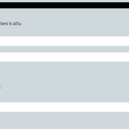
ášení k účtu
ů