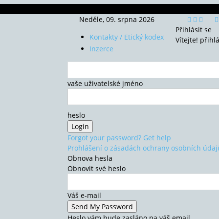
Neděle, 09. srpna 2026
Přihlásit se
Kontakty / Etický kodex
Vítejte! přihl
Inzerce
vaše uživatelské jméno
heslo
Forgot your password? Get help
Prohlášení o zásadách ochrany osobních údaj
Obnova hesla
Obnovit své heslo
Váš e-mail
Heslo vám bude zasláno na váš email