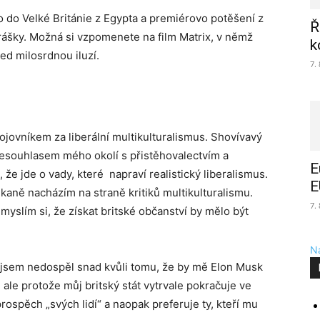
 do Velké Británie z Egypta a premiérovo potěšení z
Ř
prášky. Možná si vzpomenete na film Matrix, v němž
k
řed milosrdnou iluzí.
7.
jovníkem za liberální multikulturalismus. Shovívavý
nesouhlasem mého okolí s přistěhovalectvím a
E
 že jde o vady, které napraví realistický liberalismus.
E
aně nacházím na straně kritiků multikulturalismu.
7.
myslím si, že získat britské občanství by mělo být
Na
 jsem nedospěl snad kvůli tomu, že by mě Elon Musk
ale protože můj britský stát vytrvale pokračuje ve
ospěch „svých lidí“ a naopak preferuje ty, kteří mu