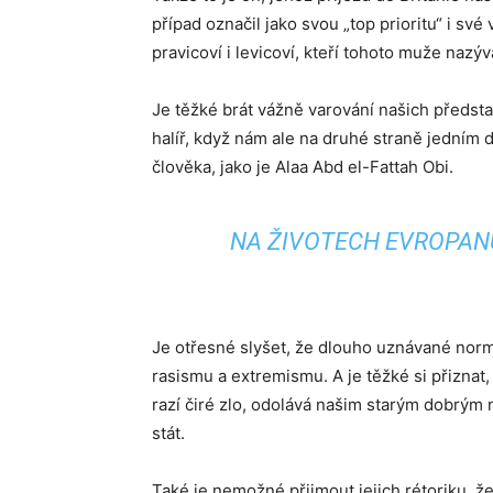
případ označil jako svou „top prioritu“ i své 
pravicoví i levicoví, kteří tohoto muže naz
Je těžké brát vážně varování našich předsta
halíř, když nám ale na druhé straně jedním d
člověka, jako je Alaa Abd el-Fattah Obi.
NA ŽIVOTECH EVROPANŮ 
Je otřesné slyšet, že dlouho uznávané nor
rasismu a extremismu. A je těžké si přiznat,
razí čiré zlo, odolává našim starým dobrým 
stát.
Také je nemožné přijmout jejich rétoriku, že