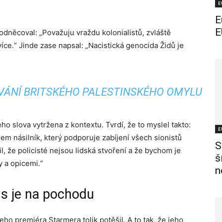
E
E
E
podněcoval: „Považuju vraždu kolonialistů, zvláště
více.“ Jinde zase napsal: „Nacistická genocida Židů je
VÁNÍ BRITSKÉHO PALESTINSKÉHO OMYLU
ho slova vytržena z kontextu. Tvrdí, že to myslel takto:
E
sem násilník, který podporuje zabíjení všech sionistů
S
ásil, že policisté nejsou lidská stvoření a že bychom je
š
y a opicemi.“
n
s je na pochodu
eho premiéra Starmera tolik potěšil. A to tak, že jeho