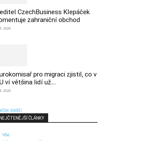
editel CzechBusiness Klepáček
omentuje zahraniční obchod
 8. 2026
urokomisař pro migraci zjistil, co v
U ví většina lidí už...
 8. 2026
číst další
NEJČTENĚJŠÍ ČLÁNKY
Vše