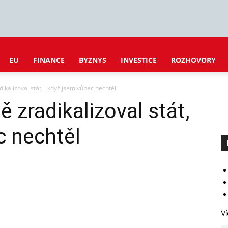
EU
FINANCE
BYZNYS
INVESTICE
ROZHOVORY
ikalizoval stát, i když jsem vůbec nechtěl
 zradikalizoval stát,
c nechtěl
Ví