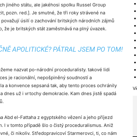
bách jiného státu, ale jakéhosi spolku Russel Group
, pozn. red.]. Je smutné, že tři roky strávené na
eří považují úsilí o zachování britských národních zájmů
o, že je britských stát zaměstnává na plný úvazek.
ČNĚ APOLITICKÉ? PÁTRAL JSEM PO TOM!
ůžeme nazvat po-národní proceduralisty. takové lidi
roces je racionální, nepošpiněný soudností a
idla a konvence sepsaná tak, aby tento proces ochránily
Ví
 dnes už i vrtochy demokracie. Kam dnes jistě spadá
ů.
aa Abd el-Fattaha z egyptského vězení a jeho příjezd
. I v tomto případě šlo o čistý proceduralismus. Aniž
ávné, či nikoliv. Středopravicoví Starmerovci, ti, co nám