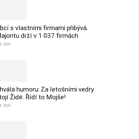
bcí s vlastními firmami přibývá.
ajoritu drží v 1 037 firmách
 8. 2026
hvála humoru: Za letošními vedry
tojí Židé. Řídí to Mojše!
 8. 2026