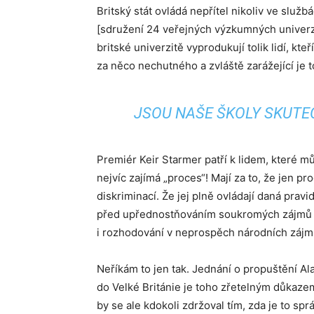
Britský stát ovládá nepřítel nikoliv ve služ
[sdružení 24 veřejných výzkumných univerzit
britské univerzitě vyprodukují tolik lidí, kt
za něco nechutného a zvláště zarážející je t
JSOU NAŠE ŠKOLY SKUTE
Premiér Keir Starmer patří k lidem, které m
nejvíc zajímá „proces“! Mají za to, že jen p
diskriminací. Že jej plně ovládají daná prav
před upřednostňováním soukromých zájmů a
i rozhodování v neprospěch národních zájm
Neříkám to jen tak. Jednání o propuštění Al
do Velké Británie je toho zřetelným důkazem
by se ale kdokoli zdržoval tím, zda je to spr