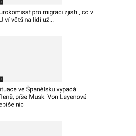
U
urokomisař pro migraci zjistil, co v
U ví většina lidí už...
U
ituace ve Španělsku vypadá
íleně, píše Musk. Von Leyenová
epíše nic