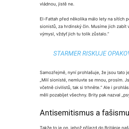
vládnou, jistě ne.
El-Fattah před několika málo lety na sítích 
sionistů, za hrdinský čin. Musíme jich zabít 
výmysl, vždyť jich tu tolik zůstalo.“
STARMER RISKUJE OPAKO
Samozřejmě, nyní prohlašuje, že jsou tato je
„Milí sionisté, nemluvte se mnou, prosím. J
včetně civilistů, tak si trhněte.“ Ale i prohl
měli pozabíjet všechny. Brity pak nazval „ps
Antisemitismus a fašismu
Takže to je on, jehož příjezd do Británie naš