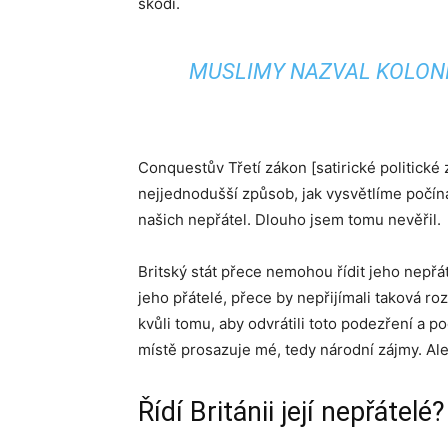
škodí.
MUSLIMY NAZVAL KOLONI
Conquestův Třetí zákon [satirické politické
nejjednodušší způsob, jak vysvětlíme počíná
našich nepřátel. Dlouho jsem tomu nevěřil.
Britský stát přece nemohou řídit jeho nepřá
jeho přátelé, přece by nepřijímali taková roz
kvůli tomu, aby odvrátili toto podezření a p
místě prosazuje mé, tedy národní zájmy. Ale
Řídí Británii její nepřátel