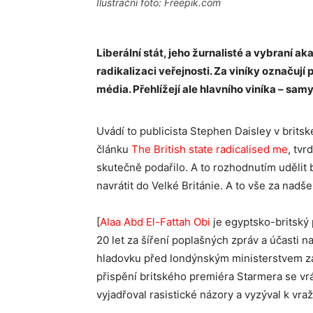
Ilustrační foto: Freepik.com
Liberální stát, jeho žurnalisté a vybraní ak
radikalizaci veřejnosti. Za viníky označují 
média. Přehlížejí ale hlavního viníka – sam
Uvádí to publicista Stephen Daisley v brit
článku
The British state radicalised me
, tvr
skutečně podařilo. A to rozhodnutím udělit 
navrátit do Velké Británie. A to vše za nadš
[
Alaa Abd El-Fattah Obi
je egyptsko-britský 
20 let za šíření poplašných zpráv a účasti n
hladovku před londýnským ministerstvem zah
přispění britského premiéra Starmera se vráti
vyjadřoval rasistické názory a vyzýval k vraž