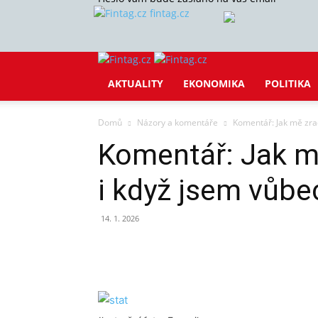
fintag.cz
AKTUALITY
EKONOMIKA
POLITIKA
Domů
Názory a komentáře
Komentář: Jak mě zrad
Komentář: Jak mě
i když jsem vůbe
14. 1. 2026
Sdílet