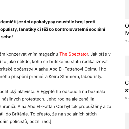
ademičtí jezdci apokalypsy neustále brojí proti
O
populisty, fanatiky či těžko kontrolovatelná sociální
M
y sebe!
9.
ském konzervativním magazínu
The Spectator
. Jak píše v
dí to jako někdo, koho se britskému státu radikalizovat
britské občanství Alaahu Abd El-Fattahovi Obimu i ho
eného přispění premiéra Keira Starmera, labouristy.
C
s
politický aktivista. V Egyptě ho odsoudili na bezmála
8.
a násilných protestech. Jeho rodina ale zahájila
raničí. Alaa Abd El-Fattah Obi byl tak propuštěný a za
l do Británie. To přesto, že na sociálních sítích
dám policistů, pozn. red.]