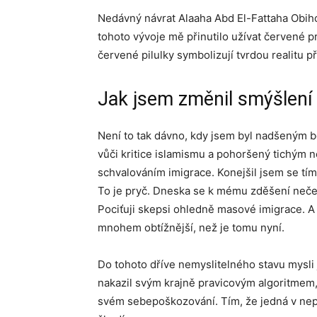
Nedávný návrat Alaaha Abd El-Fattaha Obiho
tohoto vývoje mě přinutilo užívat červené 
červené pilulky symbolizují tvrdou realitu p
Jak jsem změnil smýšlení
Není to tak dávno, kdy jsem byl nadšeným bo
vůči kritice islamismu a pohoršený tichým 
schvalováním imigrace. Konejšil jsem se tím,
To je pryč. Dneska se k mému zděšení neček
Pociťuji skepsi ohledně masové imigrace. A 
mnohem obtížnější, než je tomu nyní.
Do tohoto dříve nemyslitelného stavu mysli
nakazil svým krajně pravicovým algoritmem, 
svém sebepoškozování. Tím, že jedná v nepr