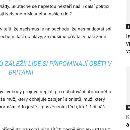
vlády. Skutečně se nepletou někteří naši i další politici,
ývají Nelsonem Mandelou našich dní?
E
vitelů, že nacismus je na pochodu, že nesmí dostat ani
I
echem tlačí do hlavy, že musíme přivítat v naší zemi
v
v
ZÁLEŽÍ! LIDÉ SI PŘIPOMÍNAJÍ OBĚTI V
BRITÁNII
my svobody projevu neplatí pro odhalování obráceného
 že muž, který obhajuje zabíjení sionistů, muž, který
normám. A to ještě s posvěcením těch, kteří řídí náš
F
K
a
 příspěvky na sociálních sítích dospělého el-Fattaha z