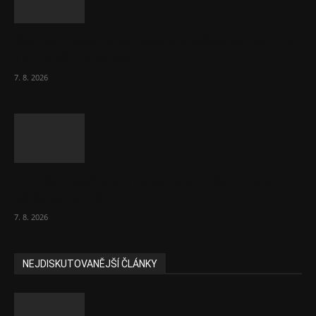
Ředitel CzechBusiness Klepáček komentuje
zahraniční obchod
7. 8. 2026
Eurokomisař pro migraci zjistil, co v EU ví
většina lidí už...
7. 8. 2026
NEJDISKUTOVANĚJŠÍ ČLÁNKY