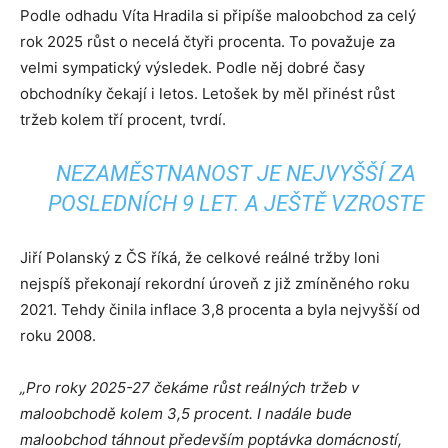
Podle odhadu Víta Hradila si připíše maloobchod za celý
rok 2025 růst o necelá čtyři procenta. To považuje za
velmi sympatický výsledek. Podle něj dobré časy
obchodníky čekají i letos. Letošek by měl přinést růst
tržeb kolem tří procent, tvrdí.
NEZAMĚSTNANOST JE NEJVYŠŠÍ ZA
POSLEDNÍCH 9 LET. A JEŠTĚ VZROSTE
Jiří Polanský z ČS říká, že celkové reálné tržby loni
nejspíš překonají rekordní úroveň z již zmíněného roku
2021. Tehdy činila inflace 3,8 procenta a byla nejvyšší od
roku 2008.
„Pro roky 2025-27 čekáme růst reálných tržeb v
maloobchodě kolem 3,5 procent. I nadále bude
maloobchod táhnout především poptávka domácností,