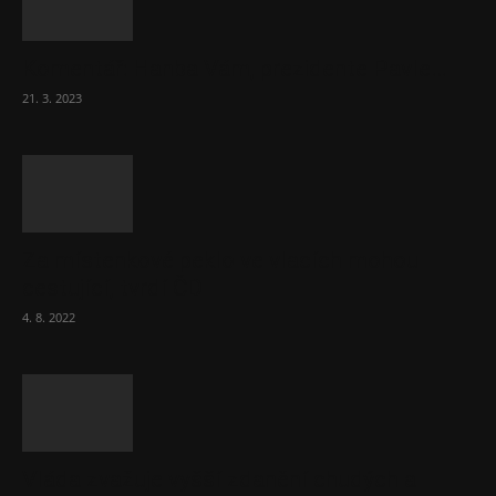
Komentář: Hanba Vám, prezidente Pavle…
21. 3. 2023
Za místenkové peklo ve vlacích mohou
cestující, tvrdí ČD
4. 8. 2022
Vláda zvažuje vyšší zdanění chudých a