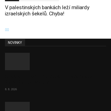
V palestinských bankách leží miliardy
izraelských šekelů. Chyba!
NOVINKY
Chvála humoru: Za letošními vedry stojí
Židé. Řídí to Mojžíš!
8. 8. 2026