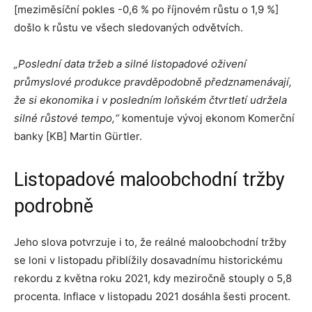
[meziměsíční pokles -0,6 % po říjnovém růstu o 1,9 %]
došlo k růstu ve všech sledovaných odvětvích.
„Poslední data tržeb a silné listopadové oživení
průmyslové produkce pravděpodobně předznamenávají,
že si ekonomika i v posledním loňském čtvrtletí udržela
silné růstové tempo,“
komentuje vývoj ekonom Komerční
banky [KB] Martin Gürtler.
Listopadové maloobchodní tržby
podrobně
Jeho slova potvrzuje i to, že reálné maloobchodní tržby
se loni v listopadu přiblížily dosavadnímu historickému
rekordu z května roku 2021, kdy meziročně stouply o 5,8
procenta. Inflace v listopadu 2021 dosáhla šesti procent.