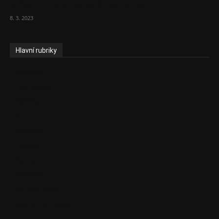
střední třídy. Bohaté nechá být
8. 3. 2023
Hlavní rubriky
Aktuality
Ekonomika
Politika
EU
Podcasty
Finance
Byznys
Investice
Ke kávě a čaji
Adman´s Choice