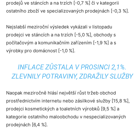
prodejů ve stáncích a na trzích [-0,7 %] či v kategorii
ostatního zboží ve specializovaných prodejnách [-0,3 %].
Nejslabší meziroční výsledek vykázali v listopadu
prodejci ve stáncích a na trzích [-5,0 %], obchody s
počítačovým a komunikačním zařízením [-1,9 %] a s
výrobky pro domácnost [-1,0 %].
INFLACE ZŮSTALA V PROSINCI 2,1%.
ZLEVNILY POTRAVINY, ZDRAŽILY SLUŽBY
Naopak meziročně hlásí největší růst tržeb obchod
prostřednictvím internetu nebo zásilkové služby [15,8 %],
prodejci kosmetických a toaletních výrobků [9,5 %] a
kategorie ostatního maloobchodu v nespecializovaných
prodejnách [6,4 %].