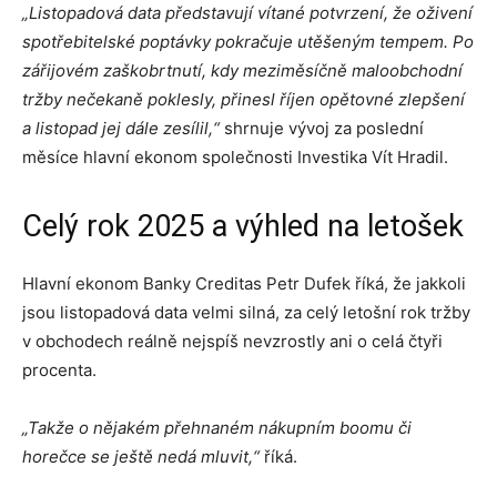
„Listopadová data představují vítané potvrzení, že oživení
spotřebitelské poptávky pokračuje utěšeným tempem. Po
zářijovém zaškobrtnutí, kdy meziměsíčně maloobchodní
tržby nečekaně poklesly, přinesl říjen opětovné zlepšení
a listopad jej dále zesílil,“
shrnuje vývoj za poslední
měsíce hlavní ekonom společnosti Investika Vít Hradil.
Celý rok 2025 a výhled na letošek
Hlavní ekonom Banky Creditas Petr Dufek říká, že jakkoli
jsou listopadová data velmi silná, za celý letošní rok tržby
v obchodech reálně nejspíš nevzrostly ani o celá čtyři
procenta.
„Takže o nějakém přehnaném nákupním boomu či
horečce se ještě nedá mluvit,“
říká.