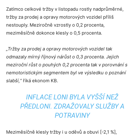
Zatímco celkové tržby v listopadu rostly nadprůměrné,
tržby za prodej a opravy motorových vozidel příliš
nestouply. Meziročně vzrostly o 0,2 procenta,
meziměsíčně dokonce klesly o 0,5 procenta.
„
Tržby za prodej a opravy motorových vozidel tak
odmazaly mírný říjnový nárůst o 0,3 procenta. Jejich
meziroční růst o pouhých 0,2 procenta tak v porovnání s
nemotoristickým segmentem byl ve výsledku o poznání
slabší,“
říká ekonom KB.
INFLACE LONI BYLA VYŠŠÍ NEŽ
PŘEDLONI. ZDRAŽOVALY SLUŽBY A
POTRAVINY
Meziměsíčně klesly tržby i u oděvů a obuvi [-2,1 %],