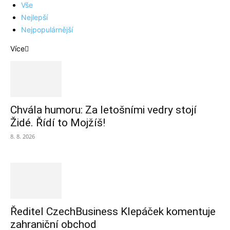
Vše
Nejlepší
Nejpopulárnější
Více
Chvála humoru: Za letošními vedry stojí
Židé. Řídí to Mojžíš!
8. 8. 2026
Ředitel CzechBusiness Klepáček komentuje
zahraniční obchod