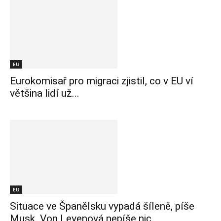
EU
Eurokomisař pro migraci zjistil, co v EU ví
většina lidí už...
EU
Situace ve Španělsku vypadá šíleně, píše
Musk. Von Leyenová nepíše nic