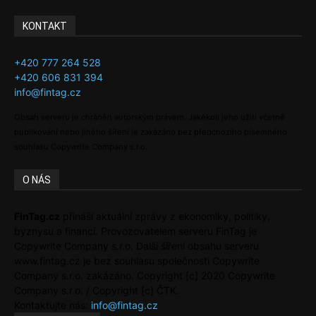
KONTAKT
+420 777 264 528
+420 606 831 394
info@fintag.cz
Obsah serveru je chráněn autorským právem. Jakékoli jeho užití včetně
publikování nebo jiného šíření je zakázáno bez předchozího písemného
souhlasu Copywrite Company s.r.o.
O NÁS
FinTag.cz
přináší aktuální zprávy z ekonomiky, politiky,
byznysu a financí. Provozovatelem serveru FinTag je
Copywrite Company s.r.o. Další šíření obsahu serveru
www.fintag.cz je bez souhlasu společnosti Copywrite
Company s.r.o. zakázáno. Copyright [c] 2020 Copywrite
Company s.r.o. / Copyright [c] ČTK.
Kontaktujte nás:
info@fintag.cz