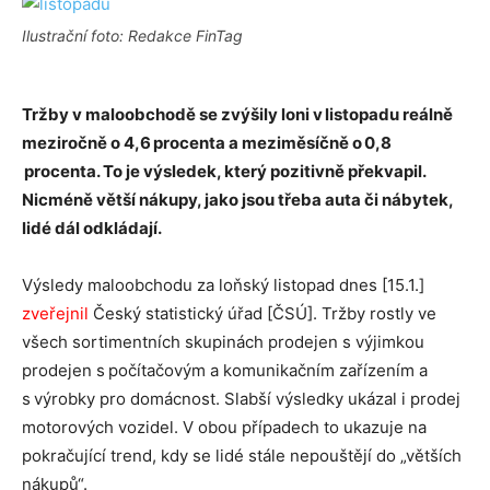
Ilustrační foto: Redakce FinTag
Tržby v maloobchodě se zvýšily loni v listopadu reálně
meziročně o 4,6 procenta a meziměsíčně o 0,8
procenta. To je výsledek, který pozitivně překvapil.
Nicméně větší nákupy, jako jsou třeba auta či nábytek,
lidé dál odkládají.
Výsledy maloobchodu za loňský listopad dnes [15.1.]
zveřejnil
Český statistický úřad [ČSÚ]. Tržby rostly ve
všech sortimentních skupinách prodejen s výjimkou
prodejen s počítačovým a komunikačním zařízením a
s výrobky pro domácnost. Slabší výsledky ukázal i prodej
motorových vozidel. V obou případech to ukazuje na
pokračující trend, kdy se lidé stále nepouštějí do „větších
nákupů“.