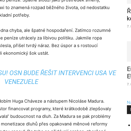
raxi to znamená rozpad běžného života, od nedostatku
Ř
kladní potřeby.
k
7.
edna chyba, ale špatné hospodaření. Zatímco rozumné
se peníze utrácely za líbivou politiku. Jakmile ropa
klesla, přišel tvrdý náraz. Bez úspor a s rostoucí
oli ekonomický šok ustát.
E
U! OSN BUDE ŘEŠIT INTERVENCI USA VE
E
VENEZUELE
7.
bdobím Huga Cháveze a nástupem Nicoláse Madura.
Na
tor financovat programy, které krátkodobě zlepšovaly
povala“ budoucnost na dluh. Za Madura se pak problémy
 a monetizace dluhů přes opakované měnové reformy