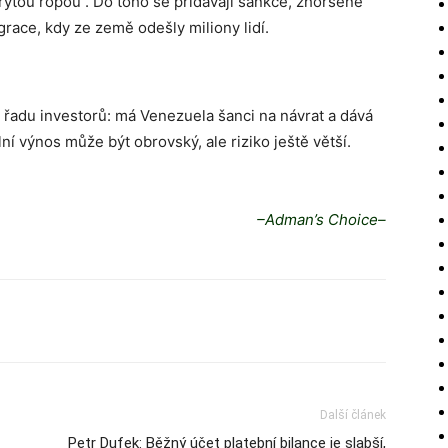
rytou ropou“. Do toho se přidávají sankce, zhoršené
igrace, kdy ze země odešly miliony lidí.
 řadu investorů: má Venezuela šanci na návrat a dává
í výnos může být obrovský, ale riziko ještě větší.
–Adman’s Choice–
Další článek
Petr Dufek: Běžný účet platební bilance je slabší,