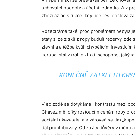
uchovatel hodnoty a účetní jednotka. A v p
zboží až po situace, kdy lidé řeší doslova zá
Rozebíráme také, proč problémem nebyla j
státy si ze zisků z ropy budují rezervy, zde 
zlevnila a těžba kvůli chybějícím investicím 
korupcí stát zkrátka ztratil schopnost jakýk
KONEČNĚ ZATKLI TU KRYS
V epizodě se dotýkáme i kontrastu mezi o
Chávez měl díky rostoucím cenám ropy pros
sociální ukazatele, ale zároveň se tím „ku
dál prohlubovaly. Od ztráty důvěry v měnu