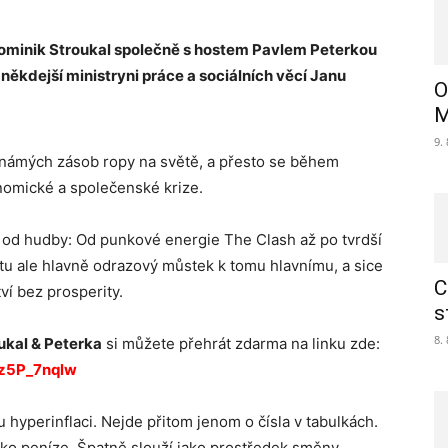
Dominik Stroukal společně s hostem Pavlem Peterkou
 někdejší ministryni práce a sociálních věcí Janu
O
M
9.
 známých zásob ropy na světě, a přesto se během
omické a společenské krize.
t od hudby: Od punkové energie The Clash až po tvrdší
 tu ale hlavně odrazový můstek k tomu hlavnímu, a sice
C
í bez prosperity.
s
8.
ukal & Peterka
si můžete přehrát zdarma na linku zde:
vz5P_7nqlw
hyperinflaci. Nejde přitom jenom o čísla v tabulkách.
jako peníze. Špatně slouží jako prostředek směny,