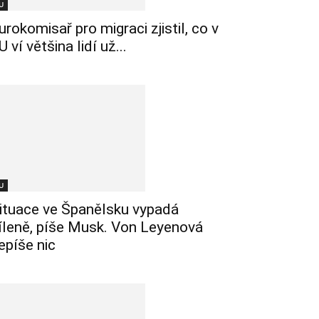
U
urokomisař pro migraci zjistil, co v
U ví většina lidí už...
U
ituace ve Španělsku vypadá
íleně, píše Musk. Von Leyenová
epíše nic