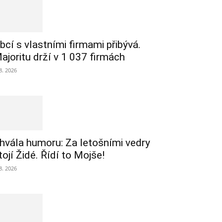
bcí s vlastními firmami přibývá.
ajoritu drží v 1 037 firmách
 8. 2026
hvála humoru: Za letošními vedry
tojí Židé. Řídí to Mojše!
 8. 2026