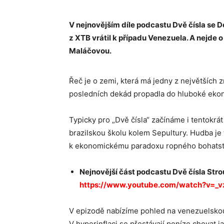
V nejnovějším díle podcastu Dvě čísla se 
z XTB vrátil k případu Venezuela. A nejde o
Maláčovou.
Řeč je o zemi, která má jedny z největších
posledních dekád propadla do hluboké ekon
Typicky pro „Dvě čísla“ začínáme i tentokrá
brazilskou školu kolem Sepultury. Hudba je
k ekonomickému paradoxu ropného bohatstv
Nejnovější část podcastu Dvě čísla Stro
https://www.youtube.com/watch?v=_
V epizodě nabízíme pohled na venezuelskou 
V hyperinflaci se přestávají peníze chovat 