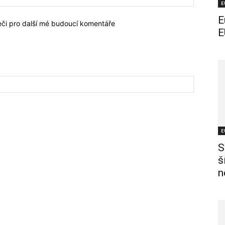
E
E
žeči pro další mé budoucí komentáře
E
E
S
š
n