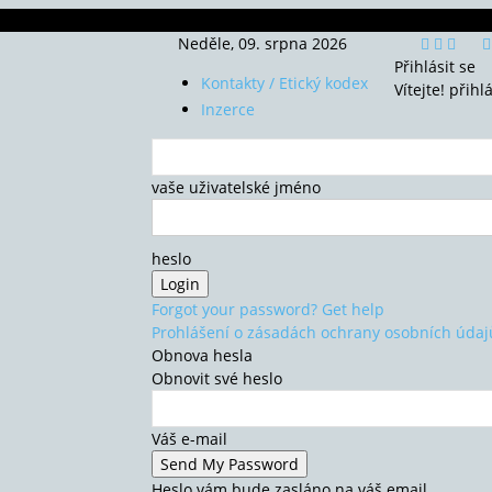
Neděle, 09. srpna 2026
Přihlásit se
Kontakty / Etický kodex
Vítejte! přihl
Inzerce
vaše uživatelské jméno
heslo
Forgot your password? Get help
Prohlášení o zásadách ochrany osobních údaj
Obnova hesla
Obnovit své heslo
Váš e-mail
Heslo vám bude zasláno na váš email