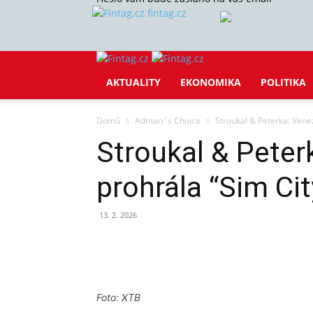
fintag.cz
AKTUALITY
EKONOMIKA
POLITIKA
Domů
Adman´s Choice
Stroukal & Peterka: Venez
Stroukal & Peter
prohrála “Sim Cit
13. 2. 2026
Sdílet
Foto: XTB