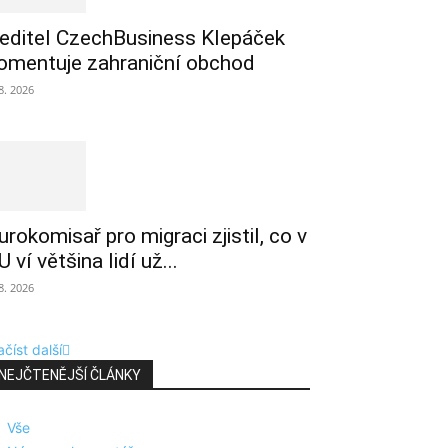
editel CzechBusiness Klepáček
omentuje zahraniční obchod
 8. 2026
urokomisař pro migraci zjistil, co v
U ví většina lidí už...
 8. 2026
číst další
NEJČTENĚJŠÍ ČLÁNKY
Vše