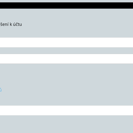
ášení k účtu
ů