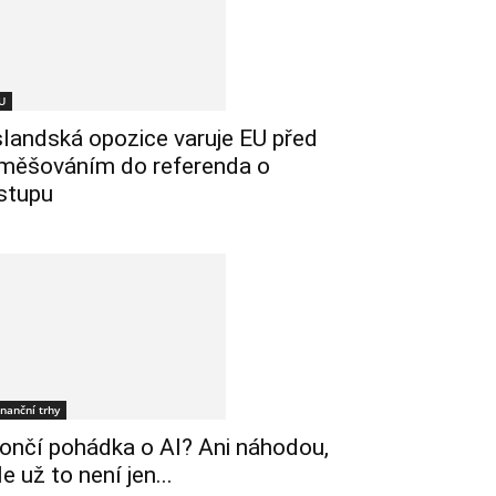
U
slandská opozice varuje EU před
měšováním do referenda o
stupu
inanční trhy
ončí pohádka o AI? Ani náhodou,
le už to není jen...