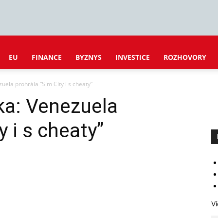
EU
FINANCE
BYZNYS
INVESTICE
ROZHOVORY
uela prohrála “Sim City i s cheaty”
ka: Venezuela
y i s cheaty”
Ví