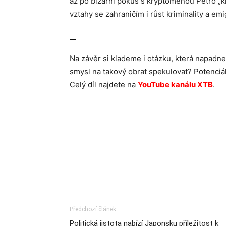
až po bizarní pokus s kryptoměnou Petro „k
vztahy se zahraničím i růst kriminality a em
—
Na závěr si klademe i otázku, která napadne
smysl na takový obrat spekulovat? Potenciáln
Celý díl najdete na
YouTube kanálu XTB
.
Sdílet
Předchozí článek
Politická jistota nabízí Japonsku příležitost k