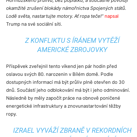
Hormuzského průlivu, bez poplatků, a současně povoluji
okamžité zrušení blokády námořnictva Spojených států.
Lodě světa, nastartujte motory. Ať ropa teče!“
napsal
Trump na své sociální síti.
Z KONFLIKTU S ÍRÁNEM VYTĚŽÍ
AMERICKÉ ZBROJOVKY
Příspěvek zveřejnil tento víkend jen pár hodin před
oslavou svých 80. narozenin v Bílém domě. Podle
dostupných informací má být průliv plně otevřen do 30
dnů. Součástí jeho odblokování má být i jeho odminování.
Následně by měly započít práce na obnově poničené
energetické infrastruktury a znovunastartování těžby
ropy.
IZRAEL VYVÁŽÍ ZBRANĚ V REKORDNÍCH