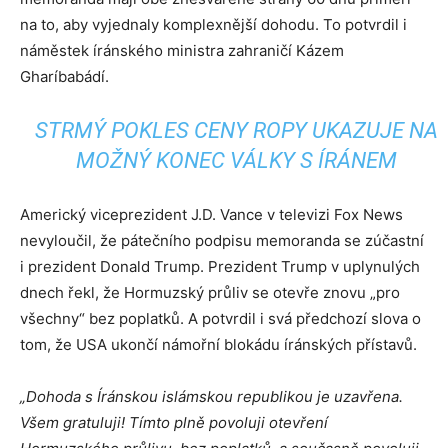
na to, aby vyjednaly komplexnější dohodu. To potvrdil i
náměstek íránského ministra zahraničí Kázem
Gharíbabádí.
STRMÝ POKLES CENY ROPY UKAZUJE NA
MOŽNÝ KONEC VÁLKY S ÍRÁNEM
Americký viceprezident J.D. Vance v televizi Fox News
nevyloučil, že pátečního podpisu memoranda se zúčastní
i prezident Donald Trump. Prezident Trump v uplynulých
dnech řekl, že Hormuzský průliv se otevře znovu „pro
všechny“ bez poplatků. A potvrdil i svá předchozí slova o
tom, že USA ukončí námořní blokádu íránských přístavů.
„Dohoda s Íránskou islámskou republikou je uzavřena.
Všem gratuluji! Tímto plně povoluji otevření