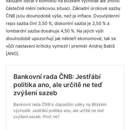
Aktuální obrat v konfliktu na Blízkém východě ale znovu
částečně mění celkovou situaci. Základní úrokové sazby
ČNB jsou dlouhodobě výše, než je inflace. Dvoutýdenní
repo sazba činí 3,50 %, diskontní sazba je 2,50 % a
lombardní sazba dosahuje 4,50 %. Na jejich výši
dlouhodobě upozorňují jak někteří ekonomové, tak se
vůči nastavení kriticky vymezil i premiér Andrej Babiš
[ANO].