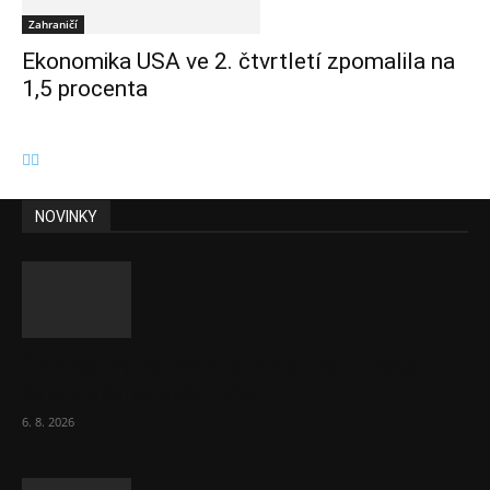
Zahraničí
Ekonomika USA ve 2. čtvrtletí zpomalila na
1,5 procenta
NOVINKY
ČNB sazby nezměnila. Předchozí zvýšení
bylo správné, uvedl Michl
6. 8. 2026