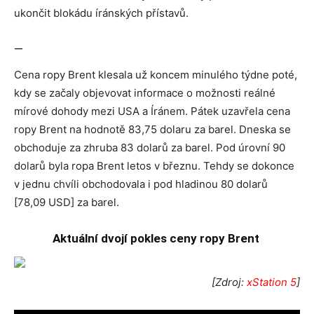
ukončit blokádu íránských přístavů.
—
Cena ropy Brent klesala už koncem minulého týdne poté,
kdy se začaly objevovat informace o možnosti reálné
mírové dohody mezi USA a Íránem. Pátek uzavřela cena
ropy Brent na hodnotě 83,75 dolaru za barel. Dneska se
obchoduje za zhruba 83 dolarů za barel. Pod úrovní 90
dolarů byla ropa Brent letos v březnu. Tehdy se dokonce
v jednu chvíli obchodovala i pod hladinou 80 dolarů
[78,09 USD] za barel.
Aktuální dvojí pokles ceny ropy Brent
[Zdroj:
xStation 5
]