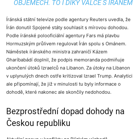
OBJEMECH. TO I DÍKY VÁLCE S ÍRÁNEM
Íránská státní televize podle agentury Reuters uvedla, že
Írán donutil Spojené státy souhlasit s mírovou dohodou.
Podle íránské polooficiální agentury Fars má plavbu
Hormuzským průlivem regulovat Írán spolu s Ománem.
Náměstek íránského ministra zahraničí Kázem
Gharíbabádí doplnil, že podpis memoranda podmiňuje
ukončení útoků Izraelců na Libanon. Za útoky na Libanon
v uplynulých dnech ostře kritizoval Izrael Trump. Analytici
ale připomínají, že již v minulosti tu byly informace o
dohodě, které nakonec ale skončily nedohodou.
Bezprostřední dopad dohody na
Českou republiku