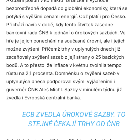
Aktuální posun v konfliktu na Blízkém východě
bezprostředně dopadá do globální ekonomiky, která se
potýká s vyššími cenami energií. Což platí i pro Česko.
Přichází navíc v době, kdy tento čtvrtek zasedne
bankovní rada ČNB k jednání o úrokových sazbách. Ve
hře je jejich ponechání na současné úrovni, ale i jejich
možné zvýšení. Přičemž trhy v uplynulých dnech již
zaceňovaly zvýšení sazeb z její strany o 25 bazických
bodů. A to přesto, že inflace v květnu zvolnila tempo
růstu na 2,1 procenta. Domněnku o zvýšení sazeb v
uplynulých dnech podporoval svými vyjádřeními i
guvernér ČNB Aleš Michl. Sazby v minulém týdnu již
zvedla i Evropská centrální banka.
ECB ZVEDLA ÚROKOVÉ SAZBY. TO
STEJNÉ ČEKAJÍ TRHY OD ČNB