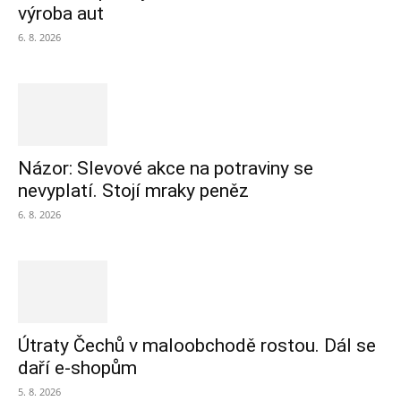
výroba aut
6. 8. 2026
Názor: Slevové akce na potraviny se
nevyplatí. Stojí mraky peněz
6. 8. 2026
Útraty Čechů v maloobchodě rostou. Dál se
daří e-shopům
5. 8. 2026