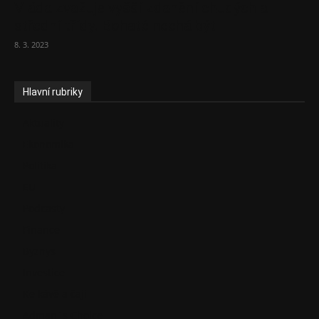
Vláda zvažuje vyšší zdanění chudých a
střední třídy. Bohaté nechá být
8. 3. 2023
Hlavní rubriky
Aktuality
Ekonomika
Politika
EU
Podcasty
Finance
Byznys
Investice
Ke kávě a čaji
Adman´s Choice