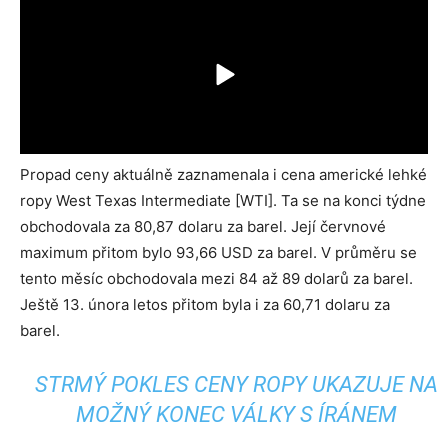
Propad ceny aktuálně zaznamenala i cena americké lehké
ropy West Texas Intermediate [WTI]. Ta se na konci týdne
obchodovala za 80,87 dolaru za barel. Její červnové
maximum přitom bylo 93,66 USD za barel. V průměru se
tento měsíc obchodovala mezi 84 až 89 dolarů za barel.
Ještě 13. února letos přitom byla i za 60,71 dolaru za
barel.
STRMÝ POKLES CENY ROPY UKAZUJE NA
MOŽNÝ KONEC VÁLKY S ÍRÁNEM