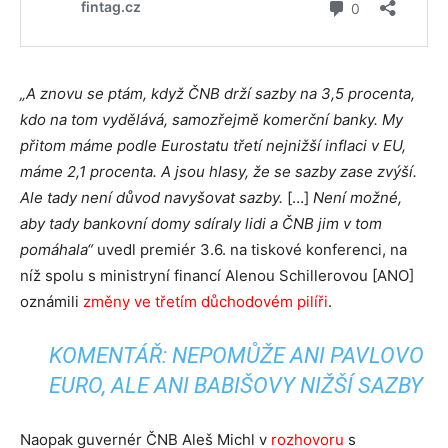
„A znovu se ptám, když ČNB drží sazby na 3,5 procenta,
kdo na tom vydělává, samozřejmě komerční banky. My
přitom máme podle Eurostatu třetí nejnižší inflaci v EU,
máme 2,1 procenta. A jsou hlasy, že se sazby zase zvýší.
Ale tady není důvod navyšovat sazby.
[…]
Není možné,
aby tady bankovní domy sdíraly lidi a ČNB jim v tom
pomáhala“
uvedl premiér 3.6. na tiskové konferenci, na
níž spolu s ministryní financí Alenou Schillerovou [ANO]
oznámili
změny ve třetím důchodovém pilíři
.
KOMENTÁŘ: NEPOMŮŽE ANI PAVLOVO
EURO, ALE ANI BABIŠOVY NIŽŠÍ SAZBY
Naopak guvernér ČNB Aleš Michl v
rozhovoru
s