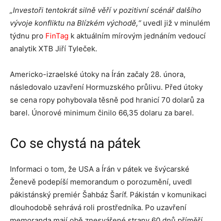
„Investoři tentokrát silně věří v pozitivní scénář dalšího
vývoje konfliktu na Blízkém východě,“
uvedl již v minulém
týdnu pro
FinTag
k aktuálním mírovým jednáním vedoucí
analytik XTB Jiří Tyleček.
Americko-izraelské útoky na Írán začaly 28. února,
následovalo uzavření Hormuzského průlivu. Před útoky
se cena ropy pohybovala těsně pod hranicí 70 dolarů za
barel. Únorové minimum činilo 66,35 dolaru za barel.
Co se chystá na pátek
Informaci o tom, že USA a Írán v pátek ve švýcarské
Ženevě podepíší memorandum o porozumění, uvedl
pákistánský premiér Šahbáz Šaríf. Pákistán v komunikaci
dlouhodobě sehrává roli prostředníka. Po uzavření
memoranda mají obě znesvářené strany 60 dnů příměří