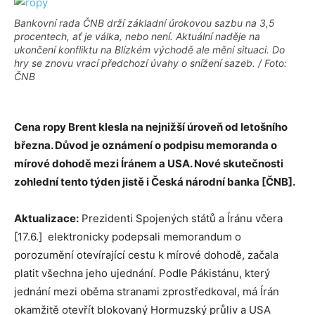
Bankovní rada ČNB drží základní úrokovou sazbu na 3,5
procentech, ať je válka, nebo není. Aktuální naděje na
ukončení konfliktu na Blízkém východě ale mění situaci. Do
hry se znovu vrací předchozí úvahy o snížení sazeb. / Foto:
ČNB
Cena ropy Brent klesla na nejnižší úroveň od letošního
března. Důvod je oznámení o podpisu memoranda o
mírové dohodě mezi Íránem a USA. Nové skutečnosti
zohlední tento týden jistě i Česká národní banka [ČNB].
Aktualizace:
Prezidenti Spojených států a Íránu včera
[17.6.] elektronicky podepsali memorandum o
porozumění otevírající cestu k mírové dohodě, začala
platit všechna jeho ujednání. Podle Pákistánu, který
jednání mezi oběma stranami zprostředkoval, má Írán
okamžitě otevřít blokovaný Hormuzský průliv a USA