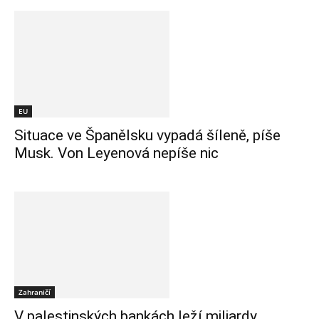
EU
Situace ve Španělsku vypadá šíleně, píše
Musk. Von Leyenová nepíše nic
Zahraničí
V palestinských bankách leží miliardy