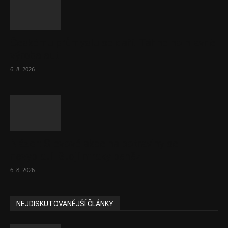
Českému průmyslu se daří. Táhne ho hlavně
výroba aut
6. 8. 2026
Názor: Slevové akce na potraviny se
nevyplatí. Stojí mraky peněz
6. 8. 2026
NEJDISKUTOVANĚJŠÍ ČLÁNKY