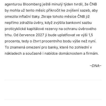
agenturou Bloomberg ještě minulý týden tvrdil, že ČNB
by mohla už tento měsíc přikročit ke zvýšení sazeb, aby
omezila inflační tlaky. Zkraje tohoto měsíce ČNB již
nepřímo zdražila úvěry, když zvýšila bankovní sazbu
proticyklické kapitálové rezervy na ochranu úvěrového
trhu. Od července 2027 ji bude uplatňovat ve výši 1,5
procenta, tedy o čtvrt procentního bodu výše než nyní.
To znamená omezení pro banky, které ho zohlední v
nákladech a současně i nabídce domácnostem a firmám.
–DNA–