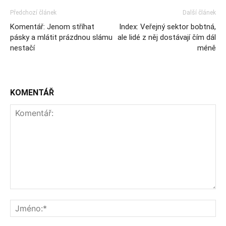
Předchozí článek
Další článek
Komentář: Jenom stříhat
Index: Veřejný sektor bobtná,
pásky a mlátit prázdnou slámu
ale lidé z něj dostávají čím dál
nestačí
méně
KOMENTÁŘ