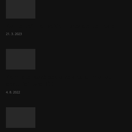
Komentář: Hanba Vám, prezidente Pavle…
21. 3. 2023
Za místenkové peklo ve vlacích mohou
cestující, tvrdí ČD
4. 8. 2022