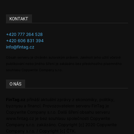
KONTAKT
+420 777 264 528
+420 606 831 394
info@fintag.cz
Obsah serveru je chráněn autorským právem. Jakékoli jeho užití včetně
publikování nebo jiného šíření je zakázáno bez předchozího písemného
souhlasu Copywrite Company s.r.o.
O NÁS
FinTag.cz
přináší aktuální zprávy z ekonomiky, politiky,
byznysu a financí. Provozovatelem serveru FinTag je
Copywrite Company s.r.o. Další šíření obsahu serveru
www.fintag.cz je bez souhlasu společnosti Copywrite
Company s.r.o. zakázáno. Copyright [c] 2020 Copywrite
Company s.r.o. / Copyright [c] ČTK.