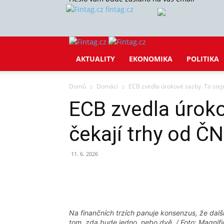
fintag.cz
AKTUALITY
EKONOMIKA
POLITIKA
Domů
Domácí
ECB zvedla úrokové sazby. To stej
ECB zvedla úroko
čekají trhy od Č
11. 6. 2026
Sdílet
Na finančních trzích panuje konsenzus, že další
tom, zda bude jedno, nebo dvě. / Foto: Magnif