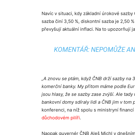
Navíc v situaci, kdy základní úrokové sazb
sazba činí 3,50 %, diskontní sazba je 2,50 
převyšují aktuální inflaci. Na to upozorňují
KOMENTÁŘ: NEPOMŮŽE ANI 
„A znovu se ptám, když ČNB drží sazby na 
komerční banky. My přitom máme podle Eurost
jsou hlasy, že se sazby zase zvýší. Ale tad
bankovní domy sdíraly lidi a ČNB jim v tom
konferenci, na níž spolu s ministryní finan
důchodovém pilíři
.
Naopak guvernér ČNB Aleš Michl v dnešní