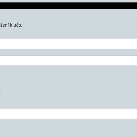
ášení k účtu
ů