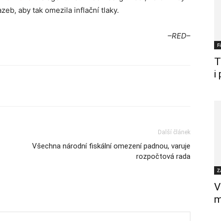
eb, aby tak omezila inflační tlaky.
–RED–
F
T
i
Další článek
Všechna národní fiskální omezení padnou, varuje
rozpočtová rada
Z
V
m