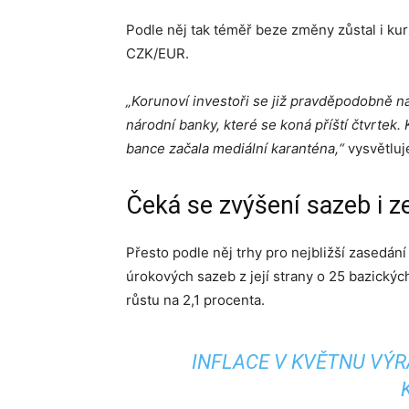
Podle něj tak téměř beze změny zůstal i ku
CZK/EUR.
„Korunoví investoři se již pravděpodobně 
národní banky, které se koná příští čtvrtek.
bance začala mediální karanténa,“
vysvětluj
Čeká se zvýšení sazeb i z
Přesto podle něj trhy pro nejbližší zasedán
úrokových sazeb z její strany o 25 bazických
růstu na 2,1 procenta.
INFLACE V KVĚTNU VÝR