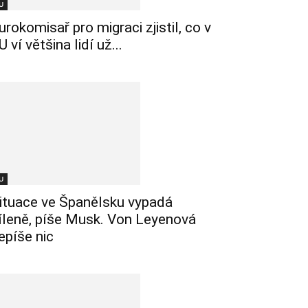
U
urokomisař pro migraci zjistil, co v
U ví většina lidí už...
U
ituace ve Španělsku vypadá
íleně, píše Musk. Von Leyenová
epíše nic