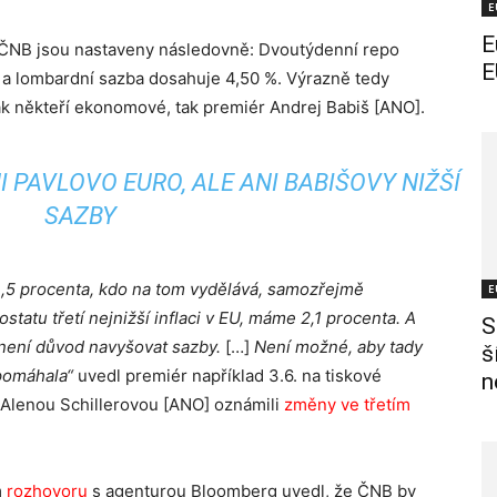
E
E
y ČNB jsou nastaveny následovně: Dvoutýdenní repo
E
% a lombardní sazba dosahuje 4,50 %. Výrazně tedy
 jak někteří ekonomové, tak premiér Andrej Babiš [ANO].
PAVLOVO EURO, ALE ANI BABIŠOVY NIŽŠÍ
SAZBY
3,5 procenta, kdo na tom vydělává, samozřejmě
E
atu třetí nejnižší inflaci v EU, máme 2,1 procenta. A
S
y není důvod navyšovat sazby.
[…]
Není možné, aby tady
š
 pomáhala“
uvedl premiér například 3.6. na tiskové
n
cí Alenou Schillerovou [ANO] oznámili
změny ve třetím
m
rozhovoru
s agenturou Bloomberg uvedl, že ČNB by