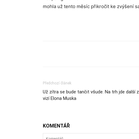
mohla už tento měsíc přikročit ke zvýšení saz
Sdílet
Předchozí článek
Už zítra se bude tančit všude. Na trh jde další z
vizí Elona Muska
KOMENTÁŘ