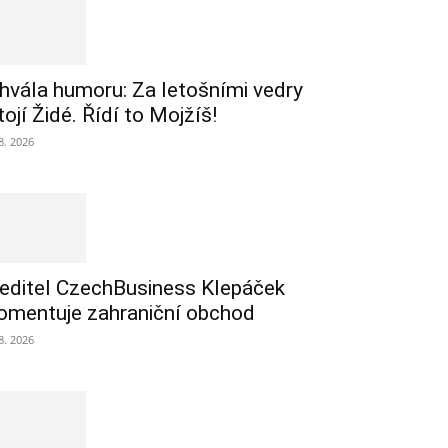
hvála humoru: Za letošními vedry
tojí Židé. Řídí to Mojžíš!
 8. 2026
editel CzechBusiness Klepáček
omentuje zahraniční obchod
 8. 2026