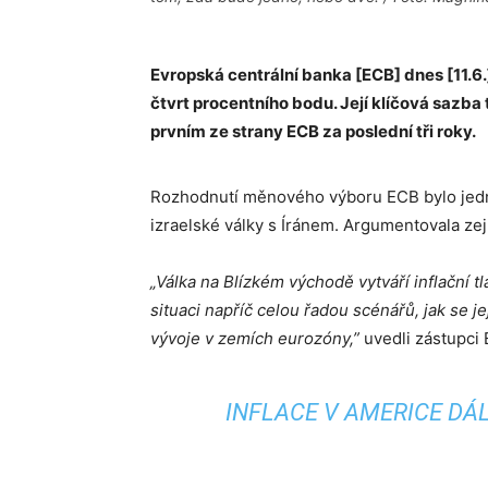
Evropská centrální banka [ECB] dnes [11.6
čtvrt procentního bodu. Její klíčová sazba 
prvním ze strany ECB za poslední tři roky.
Rozhodnutí měnového výboru ECB bylo jed
izraelské války s Íránem. Argumentovala ze
„Válka na Blízkém východě vytváří inflační 
situaci napříč celou řadou scénářů, jak se
vývoje v zemích eurozóny,”
uvedli zástupci
INFLACE V AMERICE DÁL