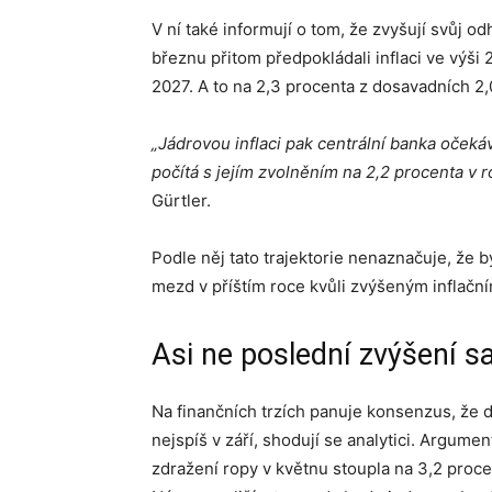
V ní také informují o tom, že zvyšují svůj od
březnu přitom předpokládali inflaci ve výši 
2027. A to na 2,3 procenta z dosavadních 2,
„Jádrovou inflaci pak centrální banka očekáv
počítá s jejím zvolněním na 2,2 procenta v 
Gürtler.
Podle něj tato trajektorie nenaznačuje, že 
mezd v příštím roce kvůli zvýšeným inflačn
Asi ne poslední zvýšení s
Na finančních trzích panuje konsenzus, že da
nejspíš v září, shodují se analytici. Argumen
zdražení ropy v květnu stoupla na 3,2 proce