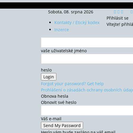
Sobota, 08. srpna 2026
Přihlásit se
Kontakty / Etický kodex
Vítejte! přihl
Inzerce
vaše uživatelské jméno
heslo
Forgot your password? Get help
Prohlášení o zásadách ochrany osobních údaj
Obnova hesla
Obnovit své heslo
Váš e-mail
Heslo vám bude zasláno na váš email