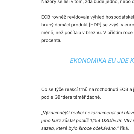
Názory se liší v tom, zda bude jedno, nebo 
ECB rovněž revidovala výhled hospodářskéh
hrubý domácí produkt [HDP] se zvýší v euro
méně, než počítala v březnu. V příštím roc
procenta.
EKONOMIKA EU JDE K
Co se týče reakcí trhů na rozhodnutí ECB a
podle Gürtlera téměř žádné.
„Významnější reakci nezaznamenal ani hlav
jeho kurz zůstal poblíž 1,154 USD/EUR. Vli
sazeb, které bylo široce očekáváno,“
říká.