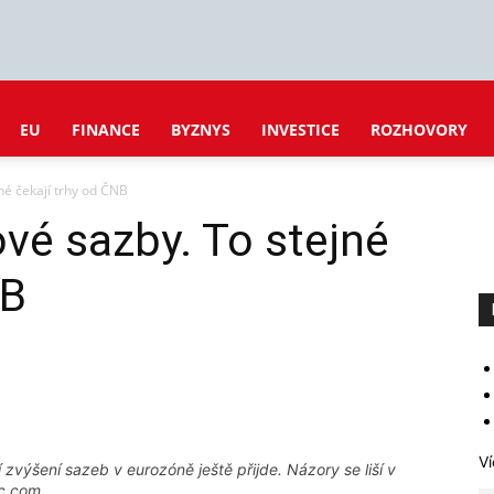
EU
FINANCE
BYZNYS
INVESTICE
ROZHOVORY
né čekají trhy od ČNB
vé sazby. To stejné
NB
Ví
 zvýšení sazeb v eurozóně ještě přijde. Názory se liší v
ic.com