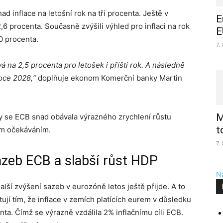
had inflace na letošní rok na tři procenta. Ještě v
E
2,6 procenta. Současně zvýšili výhled pro inflaci na rok
E
0 procenta.
7.
á na 2,5 procenta pro letošek i příští rok. A následně
roce 2028,“
doplňuje ekonom Komerční banky Martin
M
by se ECB snad obávala výrazného zrychlení růstu
t
ím očekáváním.
7.
azeb ECB a slabší růst HDP
Na
lší zvýšení sazeb v eurozóně letos ještě přijde. A to
tují tím, že inflace v zemích platících eurem v důsledku
nta. Čímž se výrazně vzdálila 2% inflačnímu cíli ECB.