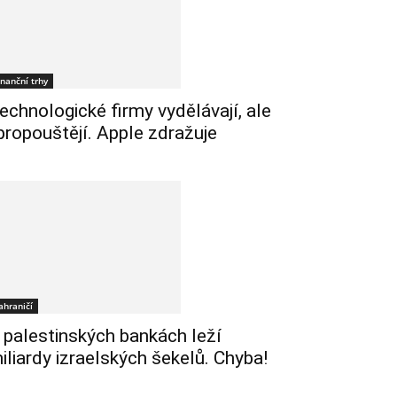
inanční trhy
echnologické firmy vydělávají, ale
 propouštějí. Apple zdražuje
ahraničí
 palestinských bankách leží
iliardy izraelských šekelů. Chyba!