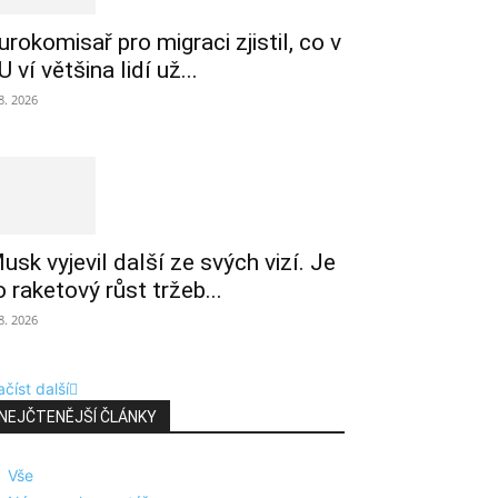
urokomisař pro migraci zjistil, co v
U ví většina lidí už...
 8. 2026
usk vyjevil další ze svých vizí. Je
o raketový růst tržeb...
 8. 2026
číst další
NEJČTENĚJŠÍ ČLÁNKY
Vše