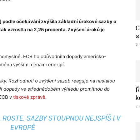
.] podle očekávání zvýšila základní úrokové sazby o
C
tak vzrostla na 2,25 procenta. Zvýšení úroků je
s
8.
nomyslné. ECB ho odůvodnila dopady americko-
jména vyššími cenami energií.
tlaky. Rozhodnutí o zvýšení sazeb reaguje na nastalou
 její dopady ve střednědobém výhledu promítnou do
Ř
 ECB v
tiskové zprávě
.
k
7.
 ROSTE. SAZBY STOUPNOU NEJSPÍŠ I V
EVROPĚ