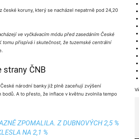
rz české koruny, který se nacházel nepatrně pod 24,20
nacházejí ve vyčkávacím módu před zasedáním České
 K tomu přispívá i skutečnost, že tuzemské centrální
e.
e strany ČNB
í České národní banky již plně zaceňují zvýšení
Ví
 bodů. A to přesto, že inflace v květnu zvolnila tempo
AZNĚ ZPOMALILA. Z DUBNOVÝCH 2,5 %
KLESLA NA 2,1 %