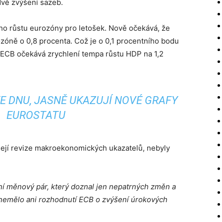
dvě zvýšení sazeb.
o růstu eurozóny pro letošek. Nově očekává, že
zóně o 0,8 procenta. Což je o 0,1 procentního bodu
e ECB očekává zrychlení tempa růstu HDP na 1,2
E DNU, JASNĚ UKAZUJÍ NOVÉ GRAFY
EUROSTATU
 její revize makroekonomických ukazatelů, nebyly
ní měnový pár, který doznal jen nepatrných změn a
v nemělo ani rozhodnutí ECB o zvýšení úrokových