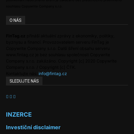
publikování nebo jiného šíření je zakázáno bez předchozího písemného
souhlasu Copywrite Company s.r.o.
O NÁS
FinTag.cz
přináší aktuální zprávy z ekonomiky, politiky,
byznysu a financí. Provozovatelem serveru FinTag je
Copywrite Company s.r.o. Další šíření obsahu serveru
www.fintag.cz je bez souhlasu společnosti Copywrite
Company s.r.o. zakázáno. Copyright [c] 2020 Copywrite
Company s.r.o. / Copyright [c] ČTK.
Kontaktujte nás:
info@fintag.cz
SLEDUJTE NÁS
INZERCE
Investiční disclaimer