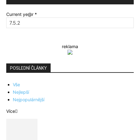
Current ye@r
*
reklama
POSLEDNÍ ČLÁNKY
Vše
Nejlepší
Nejpopulárnější
Více