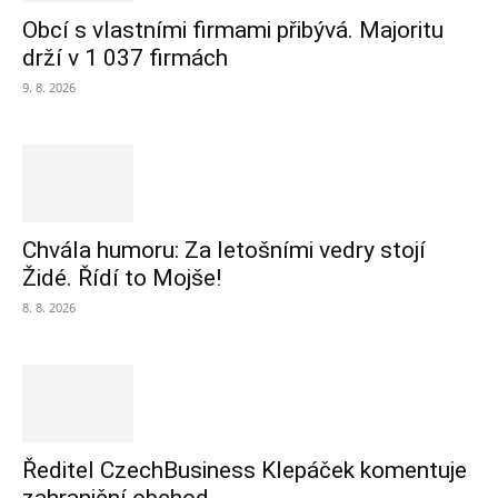
Obcí s vlastními firmami přibývá. Majoritu
drží v 1 037 firmách
9. 8. 2026
Chvála humoru: Za letošními vedry stojí
Židé. Řídí to Mojše!
8. 8. 2026
Ředitel CzechBusiness Klepáček komentuje