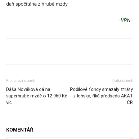
daň spočítána z hrubé mzdy.
–VRN–
Předchozí článek
Další článek
Dáša Nováková dá na
Podílové fondy smazaly ztráty
superhrubé mzdě o 12 960 Kč
z loňska, říká předseda AKAT
víc
ČR
KOMENTÁŘ