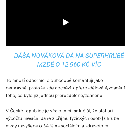
DÁŠA NOVÁKOVÁ DÁ NA SUPERHRUBÉ
MZDĚ O 12 960 KČ VÍC
To mnozí odborníci dlouhodobě komentují jako
nemravné, protože zde dochází k přerozdělování/zdanění
toho, co bylo již jednou přerozdělené/zdaněné.
V České republice je věc o to pikantnější, že stát při
výpočtu měsíční daně z příjmu fyzických osob [z hrubé
mzdy navýšené o 34 % na sociálním a zdravotním