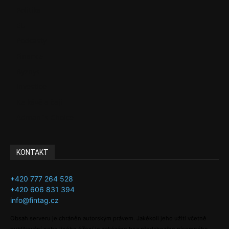
Politika
EU
Podcasty
Finance
Byznys
Investice
Ke kávě a čaji
Adman´s Choice
KONTAKT
+420 777 264 528
+420 606 831 394
info@fintag.cz
Obsah serveru je chráněn autorským právem. Jakékoli jeho užití včetně