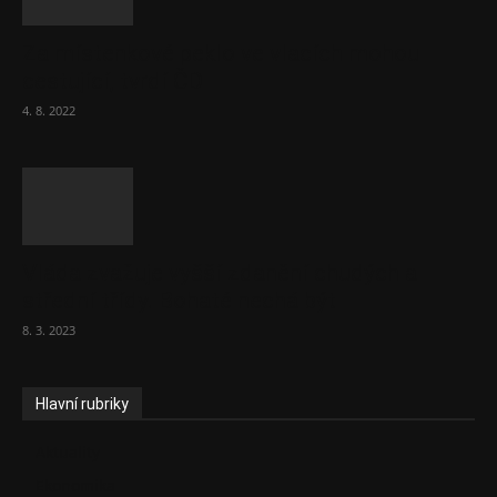
Za místenkové peklo ve vlacích mohou
cestující, tvrdí ČD
4. 8. 2022
Vláda zvažuje vyšší zdanění chudých a
střední třídy. Bohaté nechá být
8. 3. 2023
Hlavní rubriky
Aktuality
Ekonomika