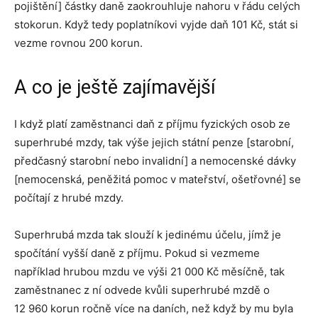
pojištění] částky daně zaokrouhluje nahoru v řádu celých
stokorun. Když tedy poplatníkovi vyjde daň 101 Kč, stát si
vezme rovnou 200 korun.
A co je ještě zajímavější
I když platí zaměstnanci daň z příjmu fyzických osob ze
superhrubé mzdy, tak výše jejich státní penze [starobní,
předčasný starobní nebo invalidní] a nemocenské dávky
[nemocenská, peněžitá pomoc v mateřství, ošetřovné] se
počítají z hrubé mzdy.
Superhrubá mzda tak slouží k jedinému účelu, jímž je
spočítání vyšší daně z příjmu. Pokud si vezmeme
například hrubou mzdu ve výši 21 000 Kč měsíčně, tak
zaměstnanec z ní odvede kvůli superhrubé mzdě o
12 960 korun ročně více na daních, než když by mu byla