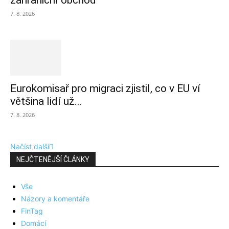
zahraniční obchod
7. 8. 2026
Eurokomisař pro migraci zjistil, co v EU ví
většina lidí už...
7. 8. 2026
Načíst další
NEJČTENĚJŠÍ ČLÁNKY
Vše
Názory a komentáře
FinTag
Domácí