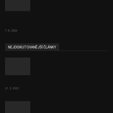
Ředitel CzechBusiness Klepáček komentuje
zahraniční obchod
7. 8. 2026
NEJDISKUTOVANĚJŠÍ ČLÁNKY
Komentář: Hanba Vám, prezidente Pavle…
21. 3. 2023