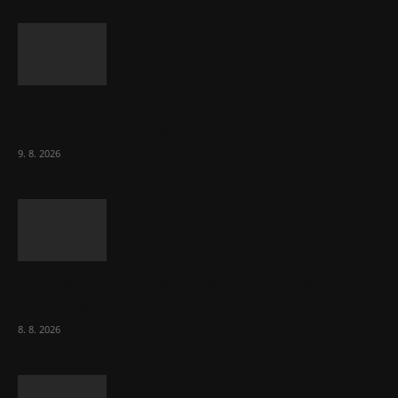
Obcí s vlastními firmami přibývá. Majoritu
drží v 1 037 firmách
9. 8. 2026
Chvála humoru: Za letošními vedry stojí
Židé. Řídí to Mojše!
8. 8. 2026