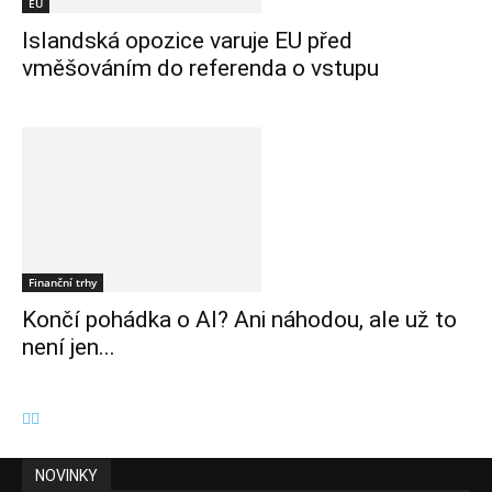
EU
Islandská opozice varuje EU před
vměšováním do referenda o vstupu
Finanční trhy
Končí pohádka o AI? Ani náhodou, ale už to
není jen...
NOVINKY